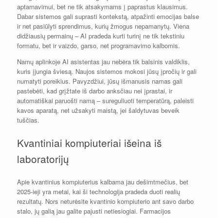
aptarnavimui, bet ne tik atsakymams į paprastus klausimus.
Dabar sistemos gali suprasti kontekstą, atpažinti emocijas balse
ir net pasiūlyti sprendimus, kurių žmogus nepamanytų. Viena
didžiausių permainų – AI pradeda kurti turinį ne tik tekstiniu
formatu, bet ir vaizdo, garso, net programavimo kalbomis.
Namų aplinkoje AI asistentas jau nebėra tik balsinis valdiklis,
kuris įjungia šviesą. Naujos sistemos mokosi jūsų įpročių ir gali
numatyti poreikius. Pavyzdžiui, jūsų išmanusis namas gali
pastebėti, kad grįžtate iš darbo anksčiau nei įprastai, ir
automatiškai paruošti namą – sureguliuoti temperatūrą, paleisti
kavos aparatą, net užsakyti maistą, jei šaldytuvas beveik
tuščias.
Kvantiniai kompiuteriai išeina iš
laboratorijų
Apie kvantinius kompiuterius kalbama jau dešimtmečius, bet
2025-ieji yra metai, kai ši technologija pradeda duoti realių
rezultatų. Nors neturėsite kvantinio kompiuterio ant savo darbo
stalo, jų galią jau galite pajusti netiesiogiai. Farmacijos