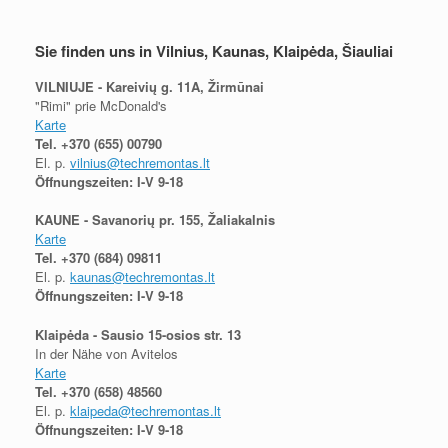
Sie finden uns in Vilnius, Kaunas, Klaipėda, Šiauliai
VILNIUJE - Kareivių g. 11A, Žirmūnai
"Rimi" prie McDonald's
Karte
Tel.
+370 (655) 00790
El. p.
vilnius@techremontas.lt
Öffnungszeiten: I-V 9-18
KAUNE - Savanorių pr. 155, Žaliakalnis
Karte
Tel.
+370 (684) 09811
El. p.
kaunas@techremontas.lt
Öffnungszeiten: I-V 9-18
Klaipėda - Sausio 15-osios str. 13
In der Nähe von Avitelos
Karte
Tel.
+370 (658) 48560
El. p.
klaipeda@techremontas.lt
Öffnungszeiten: I-V 9-18