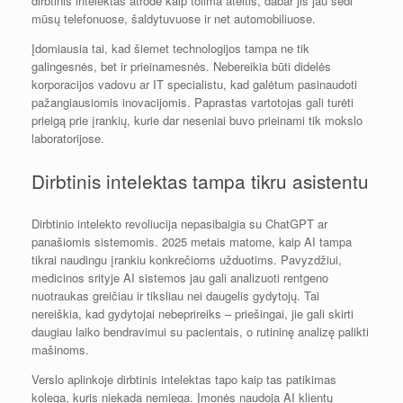
dirbtinis intelektas atrodė kaip tolima ateitis, dabar jis jau sėdi
mūsų telefonuose, šaldytuvuose ir net automobiliuose.
Įdomiausia tai, kad šiemet technologijos tampa ne tik
galingesnės, bet ir prieinamesnės. Nebereikia būti didelės
korporacijos vadovu ar IT specialistu, kad galėtum pasinaudoti
pažangiausiomis inovacijomis. Paprastas vartotojas gali turėti
prieigą prie įrankių, kurie dar neseniai buvo prieinami tik mokslo
laboratorijose.
Dirbtinis intelektas tampa tikru asistentu
Dirbtinio intelekto revoliucija nepasibaigia su ChatGPT ar
panašiomis sistemomis. 2025 metais matome, kaip AI tampa
tikrai naudingu įrankiu konkrečioms užduotims. Pavyzdžiui,
medicinos srityje AI sistemos jau gali analizuoti rentgeno
nuotraukas greičiau ir tiksliau nei daugelis gydytojų. Tai
nereiškia, kad gydytojai nebeprireiks – priešingai, jie gali skirti
daugiau laiko bendravimui su pacientais, o rutininę analizę palikti
mašinoms.
Verslo aplinkoje dirbtinis intelektas tapo kaip tas patikimas
kolega, kuris niekada nemiega. Įmonės naudoja AI klientų