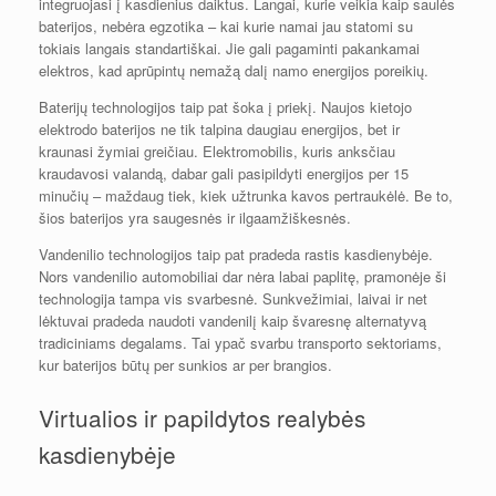
integruojasi į kasdienius daiktus. Langai, kurie veikia kaip saulės
baterijos, nebėra egzotika – kai kurie namai jau statomi su
tokiais langais standartiškai. Jie gali pagaminti pakankamai
elektros, kad aprūpintų nemažą dalį namo energijos poreikių.
Baterijų technologijos taip pat šoka į priekį. Naujos kietojo
elektrodo baterijos ne tik talpina daugiau energijos, bet ir
kraunasi žymiai greičiau. Elektromobilis, kuris anksčiau
kraudavosi valandą, dabar gali pasipildyti energijos per 15
minučių – maždaug tiek, kiek užtrunka kavos pertraukėlė. Be to,
šios baterijos yra saugesnės ir ilgaamžiškesnės.
Vandenilio technologijos taip pat pradeda rastis kasdienybėje.
Nors vandenilio automobiliai dar nėra labai paplitę, pramonėje ši
technologija tampa vis svarbesnė. Sunkvežimiai, laivai ir net
lėktuvai pradeda naudoti vandenilį kaip švaresnę alternatyvą
tradiciniams degalams. Tai ypač svarbu transporto sektoriams,
kur baterijos būtų per sunkios ar per brangios.
Virtualios ir papildytos realybės
kasdienybėje