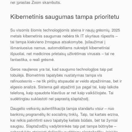
nei įprastas Zoom skambutis.
Kibernetinis saugumas tampa prioritetu
Su visomis šiomis technologijomis ateina ir naujų grėsmių. 2025
metais kibernetinis saugumas nebėra tik IT skyriaus rūpestis –
tai tampa kiekvieno žmogaus atsakomybe. Įsilaužimai į
išmaniuosius namus, automobiliams nukreipti kibernetiniai
išpuoliai, net medicinos prietaisų užkrėtimas virusais – tai ne
fantastika, o reali grėsmė.
Geros naujienos yra tai, kad saugumo technologijos taip pat
tobulėja. Biometrinis tapatybės nustatymas tampa vis
rafinuotesnis – ne tik pirštų atspaudai ar veido atpažinimas, bet ir
elgesio analizė. Sistema gali atpažinti jus pagal tai, kaip laikote
telefoną, kaip spaudote klavišus ar net kaip vaikščiojate. Tai
sudėtingiau suklastoti nei paprastą slaptažodį.
Daugelio veiksnių autentifikacija tampa standartu visur – nuo
bankinių programėlių iki socialinių tinklų. Taip, tai kartais erzina,
kai reikia patvirtinti savo tapatybę keliais būdais, bet tai žymiai
saugiau. Slaptažodžių vadybininkės taip pat tampa būtinybe –
nebandykite atsiminti dešimčių sudėtingų slaptažodžių, leiskite