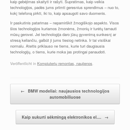
kaip gebėjimas skaityti ir rašyti. Supratimas, kaip veikia
technologijos, padės jums priimti geresnius sprendimus – nuo to,
kokį telefoną pirkti, iki to, kaip apsaugoti savo duomenis.
Ir paskutinis patarimas – nepamirškit žmogiškojo aspekto. Visos
šios technologijos kuriamos žmonėms, žmonių ir turėtų tarnauti
mūsų gerovei. Jei technologija daro jūsų gyvenimą sunkesnį ar
stresą keliančiu, galbūt ji jums tiesiog netinka. Ir tai visiškai
normalu. Ateitis priklauso ne tiems, kurie turi daugiausia
technologijų, o tiems, kurie moka jas protingai panaudoti.
Veröffentlicht in
Kompiuterių remontas, naujienos
.
Nach der Navigation
←
BMW modeliai: naujausios technologijos
automobiliuose
Kaip sukurti sėkmingą elektronikos el....
→