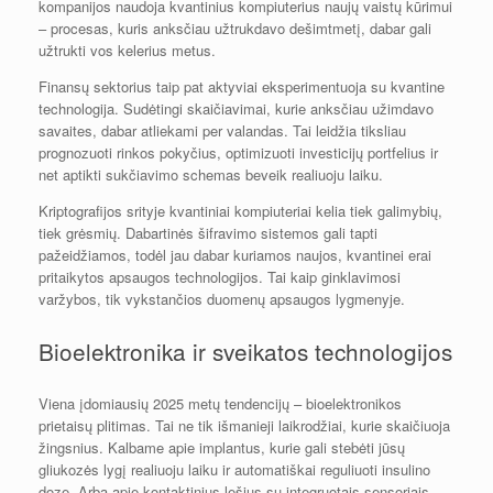
kompanijos naudoja kvantinius kompiuterius naujų vaistų kūrimui
– procesas, kuris anksčiau užtrukdavo dešimtmetį, dabar gali
užtrukti vos kelerius metus.
Finansų sektorius taip pat aktyviai eksperimentuoja su kvantine
technologija. Sudėtingi skaičiavimai, kurie anksčiau užimdavo
savaites, dabar atliekami per valandas. Tai leidžia tiksliau
prognozuoti rinkos pokyčius, optimizuoti investicijų portfelius ir
net aptikti sukčiavimo schemas beveik realiuoju laiku.
Kriptografijos srityje kvantiniai kompiuteriai kelia tiek galimybių,
tiek grėsmių. Dabartinės šifravimo sistemos gali tapti
pažeidžiamos, todėl jau dabar kuriamos naujos, kvantinei erai
pritaikytos apsaugos technologijos. Tai kaip ginklavimosi
varžybos, tik vykstančios duomenų apsaugos lygmenyje.
Bioelektronika ir sveikatos technologijos
Viena įdomiausių 2025 metų tendencijų – bioelektronikos
prietaisų plitimas. Tai ne tik išmanieji laikrodžiai, kurie skaičiuoja
žingsnius. Kalbame apie implantus, kurie gali stebėti jūsų
gliukozės lygį realiuoju laiku ir automatiškai reguliuoti insulino
dozę. Arba apie kontaktinius lęšius su integruotais sensoriais,