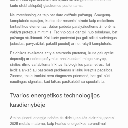
kurie stebi akispūdį glaukomos pacientams.
Neurotechnologijos taip pat daro didžiulę pažangą. Smegenų-
kompiuterio sąsajos, kurios dar neseniai atrodė kaip mokslinės
fantastikos elementas, dabar padeda paralyžiuotiems žmonėms
valdyti protezus mintimis. Technologija dar toli nuo tobulumo, bet
pažanga stulbinanti. Kai kurie pacientai jau gali atlikti sudėtingus
judesius, pavyzdžiui, pakelti puodelį ar net rašyti kompiuteriu.
Psichikos sveikatos srityje atsiranda prietaisų, kurie gali aptikti
depresiją ar nerimo požymius analizuodami miego kokybę,
širdies ritmo variabilumą ir kitus fiziologinius parametrus. Tai
leidžia anksčiau pastebėti problemas ir laiku kreiptis pagalbos.
Žinoma, tokie įrankiai nėra diagnozės priemonė, bet gali būti
naudingas signalas, kad laikas pasikalbėti su specialistu.
Tvarios energetikos technologijos
kasdienybėje
Atsinaujinanti energija nebėra tik didelių saulės elektrinių parkai.
2025 metais matome, kaip tvarios energetikos sprendimai