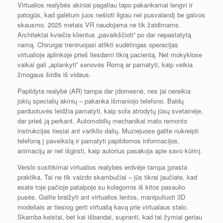
Virtualios realybės akiniai pagaliau tapo pakankamai lengvi ir
patogūs, kad galėtum juos nešioti ilgiau nei pusvalandį be galvos
skausmo. 2025 metais VR naudojama ne tik žaidimams.
Architektai kviečia klientus „pavaikščioti” po dar nepastatytą
namą. Chirurgai treniruojasi atlikti sudėtingas operacijas
virtualioje aplinkoje prieš liesdami tikrą pacientą. Net mokyklose
vaikai gali „aplankyti” senovės Romą ar pamatyti, kaip veikia
žmogaus širdis iš vidaus.
Papildyta realybė (AR) tampa dar įdomesnė, nes jai nereikia
jokių specialių akinių – pakanka išmaniojo telefono. Baldų
parduotuvės leidžia pamatyti, kaip sofa atrodytų jūsų svetainėje,
dar prieš ją perkant. Automobilių mechanikai mato remonto
instrukcijas tiesiai ant variklio dalių. Muziejuose galite nukreipti
telefoną į paveikslą ir pamatyti papildomos informacijos,
animacijų ar net išgirsti, kaip autorius pasakoja apie savo kūrinį.
Verslo susitikimai virtualios realybės erdvėje tampa įprasta
praktika. Tai ne tik vaizdo skambučiai – jūs tikrai jaučiate, kad
esate toje pačioje patalpoje su kolegomis iš kitos pasaulio
pusės. Galite braižyti ant virtualios lentos, manipuliuoti 3D
modeliais ar tiesiog gerti virtualią kavą prie virtualaus stalo.
Skamba keistai, bet kai išbandai, supranti, kad tai žymiai geriau