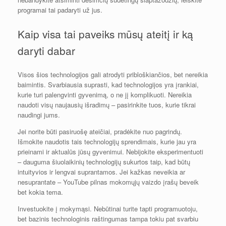
programai tai padaryti už jus.
Kaip visa tai paveiks mūsų ateitį ir ką
daryti dabar
Visos šios technologijos gali atrodyti pribloškiančios, bet nereikia
baimintis. Svarbiausia suprasti, kad technologijos yra įrankiai,
kurie turi palengvinti gyvenimą, o ne jį komplikuoti. Nereikia
naudoti visų naujausių išradimų – pasirinkite tuos, kurie tikrai
naudingi jums.
Jei norite būti pasiruošę ateičiai, pradėkite nuo pagrindų.
Išmokite naudotis tais technologijų sprendimais, kurie jau yra
prieinami ir aktualūs jūsų gyvenimui. Nebijokite eksperimentuoti
– dauguma šiuolaikinių technologijų sukurtos taip, kad būtų
intuityvios ir lengvai suprantamos. Jei kažkas neveikia ar
nesuprantate – YouTube pilnas mokomųjų vaizdo įrašų beveik
bet kokia tema.
Investuokite į mokymąsi. Nebūtinai turite tapti programuotoju,
bet bazinis technologinis raštingumas tampa tokiu pat svarbiu