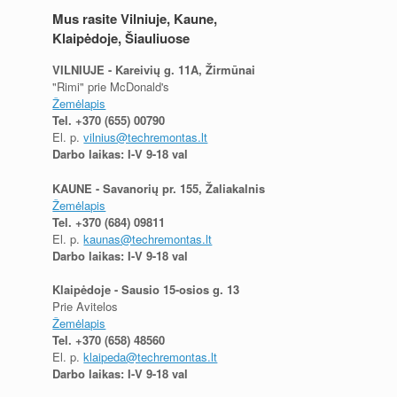
Mus rasite Vilniuje, Kaune,
Klaipėdoje, Šiauliuose
VILNIUJE - Kareivių g. 11A, Žirmūnai
"Rimi" prie McDonald's
Žemėlapis
Tel.
+370 (655) 00790
El. p.
vilnius@techremontas.lt
Darbo laikas: I-V 9-18 val
KAUNE - Savanorių pr. 155, Žaliakalnis
Žemėlapis
Tel.
+370 (684) 09811
El. p.
kaunas@techremontas.lt
Darbo laikas: I-V 9-18 val
Klaipėdoje - Sausio 15-osios g. 13
Prie Avitelos
Žemėlapis
Tel.
+370 (658) 48560
El. p.
klaipeda@techremontas.lt
Darbo laikas: I-V 9-18 val