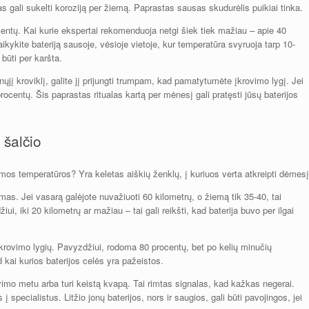
as gali sukelti koroziją per žiemą. Paprastas sausas skudurėlis puikiai tinka.
ocentų. Kai kurie ekspertai rekomenduoja netgi šiek tiek mažiau – apie 40
Laikykite bateriją sausoje, vėsioje vietoje, kur temperatūra svyruoja tarp 10-
būti per karšta.
nųjį kroviklį, galite jį prijungti trumpam, kad pamatytumėte įkrovimo lygį. Jei
rocentų. Šis paprastas ritualas kartą per mėnesį gali pratęsti jūsų baterijos
 šalčio
emos temperatūros? Yra keletas aiškių ženklų, į kuriuos verta atkreipti dėmesį
mas. Jei vasarą galėjote nuvažiuoti 60 kilometrų, o žiemą tik 35-40, tai
i, iki 20 kilometrų ar mažiau – tai gali reikšti, kad baterija buvo per ilgai
 įkrovimo lygių. Pavyzdžiui, rodoma 80 procentų, bet po kelių minučių
d kai kurios baterijos celės yra pažeistos.
vimo metu arba turi keistą kvapą. Tai rimtas signalas, kad kažkas negerai.
į specialistus. Litžio jonų baterijos, nors ir saugios, gali būti pavojingos, jei