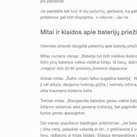
jos pažeistos.
Jei pastebite bet kurį iš šių požymių, geriausia, ką gal
problemos gali būti išspręstos, o vėlyvos – jau ne.
Mitai ir klaidos apie baterijų priež
Internete sklando daugybė patarimų apie baterijų priežiū
Mitas numeris vienas: „Baterija turi būti visiškai išsi
litžio jonų baterijos veikia visiškai kitaip. Iš tiesų, d
„mėgsta” būti 20-80 procentų įkrovimo diapazone.
Antras mitas: „Šaltis visam laikui sugadina bateriją”. 
ji vėl atšyla, dauguma funkcijų grįžta į normalų režimą
arba kraunama būdama šalta.
Trečias mitas: „Brangesnės baterijos geriau veikia šaltį
šildymo sistemas arba geresnę izoliaciją, bet pagrindinė
kurios geriau apsaugotos.
Dar vienas populiarus klaidingas įsitikinimas: „Jei bater
į šiltą vietą, palaukite valandą ar dvi, ir greičiausiai ji
fenu, radiatorių ar kitais būdais. Staigus temperatūros p