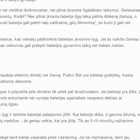
 nei visiškai išsikrovusios, nei pilnai įkrautos ilgalaikiam laikymui. Geriausia
centų. Kodėl? Nes pilnai įkrauta baterija ilgą laiką patiria didesnę įtampą, o
usi baterija gali patirti taip vadinamą „gilų iškrovimą”, po kurio ji gali net
nesius, kas mėnesį patikrinkite baterijos įkrovimo lygį. Jei jis nukrito žemiau
as veiksmas gali pratęsti baterijos gyvavimo laiką net keliais metais.
naudoja elektrinį dviratį net žiemą. Puiku! Bet yra keletas gudrybių, kurios
šaltomis dienomis.
os ir prijunkite prie dviračio tik prieš pat išvažiuodami. Jei baterija yra šilta, j
urie entuziastai net vynioja baterijas specialiais neopreno dėklais ar
lumą ilgiau.
 ir leiskite baterijai palaipsniui įšilti. Kai baterija dirba, ji gamina šilumą, o
ų variklius – jie geriau veikia, kai yra įšilę. Tik po 5-10 minučių važiavimo
viduje bent kelias valandas prieš važiavimą. Jei tai neįmanoma, bent jau