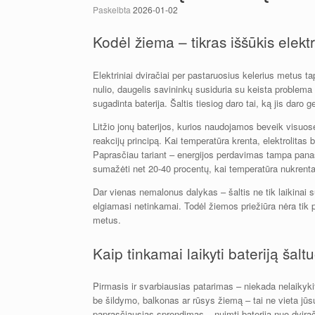
Paskelbta
2026-01-02
Kodėl žiema – tikras iššūkis elekt
Elektriniai dviračiai per pastaruosius kelerius metus ta
nulio, daugelis savininkų susiduria su keista problema –
sugadinta baterija. Šaltis tiesiog daro tai, ką jis daro 
Litžio jonų baterijos, kurios naudojamos beveik visuose
reakcijų principą. Kai temperatūra krenta, elektrolitas
Paprasčiau tariant – energijos perdavimas tampa panaš
sumažėti net 20-40 procentų, kai temperatūra nukrenta
Dar vienas nemalonus dalykas – šaltis ne tik laikinai su
elgiamasi netinkamai. Todėl žiemos priežiūra nėra tik pa
metus.
Kaip tinkamai laikyti bateriją šalt
Pirmasis ir svarbiausias patarimas – niekada nelaikyki
be šildymo, balkonas ar rūsys žiemą – tai ne vieta jūsų
paprasčiausias sprendimas – nuimti bateriją nuo dviračio