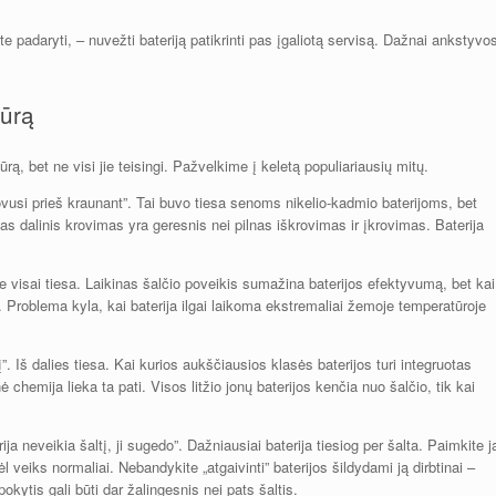
ite padaryti, – nuvežti bateriją patikrinti pas įgaliotą servisą. Dažnai ankstyvo
iūrą
rą, bet ne visi jie teisingi. Pažvelkime į keletą populiariausių mitų.
krovusi prieš kraunant”. Tai buvo tiesa senoms nikelio-kadmio baterijoms, bet
ažnas dalinis krovimas yra geresnis nei pilnas iškrovimas ir įkrovimas. Baterija
Ne visai tiesa. Laikinas šalčio poveikis sumažina baterijos efektyvumą, bet kai
. Problema kyla, kai baterija ilgai laikoma ekstremaliai žemoje temperatūroje
”. Iš dalies tiesa. Kai kurios aukščiausios klasės baterijos turi integruotas
 chemija lieka ta pati. Visos litžio jonų baterijos kenčia nuo šalčio, tik kai
ija neveikia šaltį, ji sugedo”. Dažniausiai baterija tiesiog per šalta. Paimkite j
 vėl veiks normaliai. Nebandykite „atgaivinti” baterijos šildydami ją dirbtinai –
okytis gali būti dar žalingesnis nei pats šaltis.