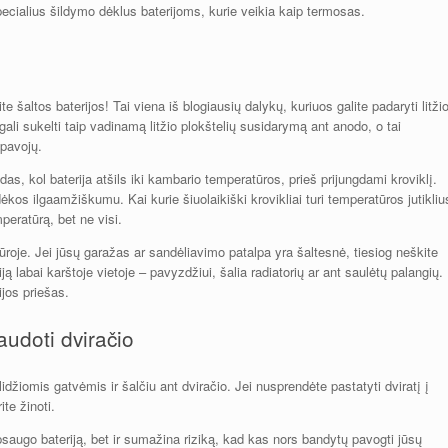
 specialius šildymo dėklus baterijoms, kurie veikia kaip termosas.
 šaltos baterijos! Tai viena iš blogiausių dalykų, kuriuos galite padaryti litži
 gali sukelti taip vadinamą litžio plokštelių susidarymą ant anodo, o tai
 pavojų.
das, kol baterija atšils iki kambario temperatūros, prieš prijungdami kroviklį.
dėkos ilgaamžiškumu. Kai kurie šiuolaikiški krovikliai turi temperatūros jutikliu
peratūrą, bet ne visi.
ūroje. Jei jūsų garažas ar sandėliavimo patalpa yra šaltesnė, tiesiog neškite
ją labai karštoje vietoje – pavyzdžiui, šalia radiatorių ar ant saulėtų palangių.
ijos priešas.
audoti dviračio
slidžiomis gatvėmis ir šalčiu ant dviračio. Jei nusprendėte pastatyti dviratį į
te žinoti.
apsaugo bateriją, bet ir sumažina riziką, kad kas nors bandytų pavogti jūsų