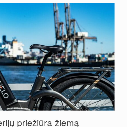
erijų priežiūra žiemą