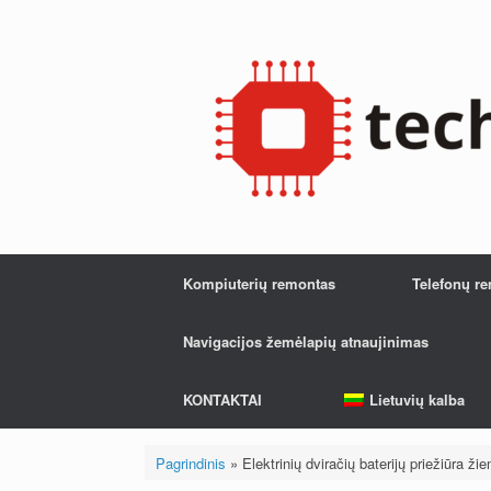
Pereiti
prie
turinio
Kompiuterių remontas
Telefonų r
Navigacijos žemėlapių atnaujinimas
KONTAKTAI
Lietuvių kalba
Pagrindinis
»
Elektrinių dviračių baterijų priežiūra ži