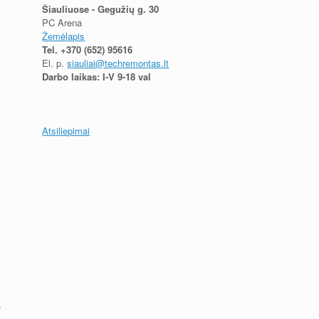
Šiauliuose - Gegužių g. 30
PC Arena
Žemėlapis
Tel.
+370 (652) 95616
El. p.
siauliai@techremontas.lt
Darbo laikas: I-V 9-18 val
Atsiliepimai
,