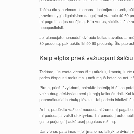
Tačiau čia yra vienas niuansas – baterijos neturėtų būti
įkrovimo lygis ilgalaikiam saugojimui yra apie 40-60 pro
tai pagreitina jos senėjimą. Kita vertus, visiškai išsikrov
nebepasileisti.
Jei planuojate nenaudoti dviračio kelias savaites ar mė
30 procentų, pakraukite iki 50-60 procentų. Šis paprast
Kaip elgtis prieš važiuojant šalčiu
Tarkime, jūs esate vienas iš tų atkaklių žmonių, kurie 
padės išspausti maksimalų našumą iš baterijos net ir 
Pirma, prieš išvykdami, paimkite bateriją iš šiltos patalp
veiks daug efektyviau bent pirmąją kelionės dalį. Kai k
paprasčiausiai burbulų plėvele – tai padeda išlaikyti ši
Antra, pradėkite važiuoti naudodami žemesnį pagalbos lygį
tai padeda jai veikti efektyviau. Tai panašu į automobili
galite perjungti į aukštesnį pagalbos režimą.
Dar vienas patarimas – jei įmanoma, laikykite dviratį 