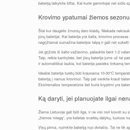
bateriją laikykite šiltai. Kai kurie gamintojai net siūlo
Krovimo ypatumai žiemos sezonu
Štai kur daugelis žmonių daro klaidų. Niekada nekraukite
jonų baterijai. Kai baterija yra šalta, krovimo procesas
negrįžtamai sumažina baterijos talpą ir gali net sukelti
Jei grįžote iš šalto važiavimo, palaukite bent 1-2 valan
Taip, reikia kantrybės, bet jūsų baterija jums už tai pa
ir automatiškai laukia, kol baterija pasieks tinkamą tem
Idealiai baterija turėtų būti kraunama 10-30°C temperat
bateriją į namus krovimui. Taip pat venkite krauti bateri
Ekstremalios temperatūros bet kuria kryptimi yra bater
Ką daryti, jei planuojate ilgai nen
Žiema Lietuvoje gali būti ilga, ir ne visi nori kovoti su 
„žiemos miegą”, yra keletas svarbių dalykų, kuriuos turi
Visų pirma, nuimkite bateriją nuo dviračio. Tai ne tik 