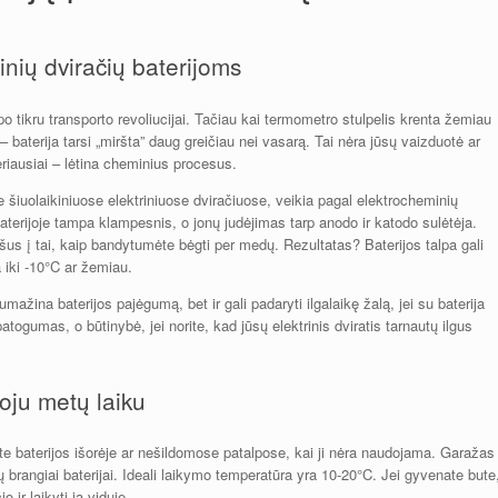
rinių dviračių baterijoms
po tikru transporto revoliucijai. Tačiau kai termometro stulpelis krenta žemiau
 baterija tarsi „miršta” daug greičiau nei vasarą. Tai nėra jūsų vaizduotė ar
geriausiai – lėtina cheminius procesus.
 šiuolaikiniuose elektriniuose dviračiuose, veikia pagal elektrocheminių
 baterijoje tampa klampesnis, o jonų judėjimas tarp anodo ir katodo sulėtėja.
us į tai, kaip bandytumėte bėgti per medų. Rezultatas? Baterijos talpa gali
 iki -10°C ar žemiau.
mažina baterijos pajėgumą, bet ir gali padaryti ilgalaikę žalą, jei su baterija
togumas, o būtinybė, jei norite, kad jūsų elektrinis dviratis tarnautų ilgus
uoju metų laiku
te baterijos išorėje ar nešildomose patalpose, kai ji nėra naudojama. Garažas
 brangiai baterijai. Ideali laikymo temperatūra yra 10-20°C. Jei gyvenate bute
 ir laikyti ją viduje.