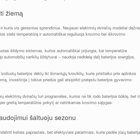
ti žiemą
r kuria vis geresnius sprendimus. Naujausi elektrinių dviračių modeliai dažna
ios stebi temperatūrą ir automatiškai reguliuoja krovimo bei iškrovimo
ruotas šildymo sistemas, kurios automatiškai įsijungia, kai temperatūra
p automobilių variklių šildytuvai – naudoja nedidelę dalį baterijos energijos,
oliuotų baterijos dėklų iki išmaniųjų kroviklių, kurie prisitaiko prie aplinkos
iemą, investicija į tokius priedus gali atsipirkti pratęstu baterijos gyvavimo
ų elektrinių dviračių turi programėles, kurios ne tik rodo baterijos būklę, bet ir
 per greitą temperatūros pokytį ar netinkamas krovimo sąlygas.
naudojimui šaltuoju sezonu
idalinti keliais paprastais, bet efektyviais patarimais, kurie padės jūsų baterija