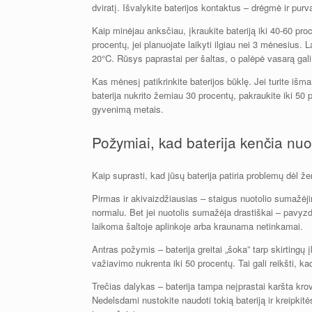
dviratį. Išvalykite baterijos kontaktus – drėgmė ir purv
Kaip minėjau anksčiau, įkraukite bateriją iki 40-60 pr
procentų, jei planuojate laikyti ilgiau nei 3 mėnesius. 
20°C. Rūsys paprastai per šaltas, o palėpė vasarą gali 
Kas mėnesį patikrinkite baterijos būklę. Jei turite išma
baterija nukrito žemiau 30 procentų, pakraukite iki 50 p
gyvenimą metais.
Požymiai, kad baterija kenčia nuo
Kaip suprasti, kad jūsų baterija patiria problemų dėl ž
Pirmas ir akivaizdžiausias – staigus nuotolio sumažėji
normalu. Bet jei nuotolis sumažėja drastiškai – pavyzdžiu
laikoma šaltoje aplinkoje arba kraunama netinkamai.
Antras požymis – baterija greitai „šoka” tarp skirtingų
važiavimo nukrenta iki 50 procentų. Tai gali reikšti, ka
Trečias dalykas – baterija tampa neįprastai karšta kro
Nedelsdami nustokite naudoti tokią bateriją ir kreipkitės 