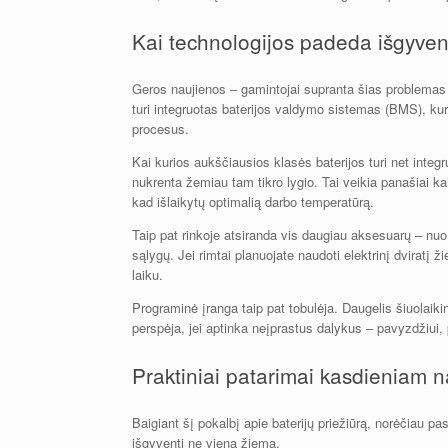
Kai technologijos padeda išgyven
Geros naujienos – gamintojai supranta šias problemas i
turi integruotas baterijos valdymo sistemas (BMS), kur
procesus.
Kai kurios aukščiausios klasės baterijos turi net integ
nukrenta žemiau tam tikro lygio. Tai veikia panašiai kai
kad išlaikytų optimalią darbo temperatūrą.
Taip pat rinkoje atsiranda vis daugiau aksesuarų – nuo iz
sąlygų. Jei rimtai planuojate naudoti elektrinį dviratį ž
laiku.
Programinė įranga taip pat tobulėja. Daugelis šiuolaikini
perspėja, jei aptinka neįprastus dalykus – pavyzdžiui,
Praktiniai patarimai kasdieniam 
Baigiant šį pokalbį apie baterijų priežiūrą, norėčiau pas
išgyventi ne vieną žiemą.