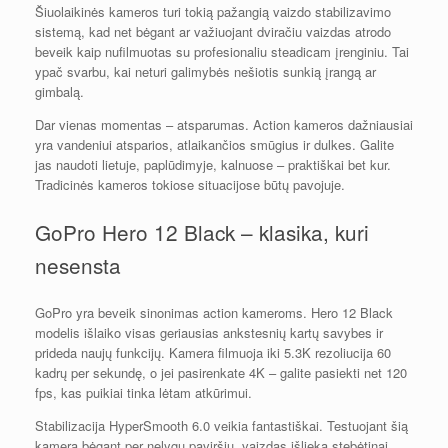
Šiuolaikinės kameros turi tokią pažangią vaizdo stabilizavimo
sistemą, kad net bėgant ar važiuojant dviračiu vaizdas atrodo
beveik kaip nufilmuotas su profesionaliu steadicam įrenginiu. Tai
ypač svarbu, kai neturi galimybės nešiotis sunkią įrangą ar
gimbalą.
Dar vienas momentas – atsparumas. Action kameros dažniausiai
yra vandeniui atsparios, atlaikančios smūgius ir dulkes. Galite
jas naudoti lietuje, paplūdimyje, kalnuose – praktiškai bet kur.
Tradicinės kameros tokiose situacijose būtų pavojuje.
GoPro Hero 12 Black – klasika, kuri
nesensta
GoPro yra beveik sinonimas action kameroms. Hero 12 Black
modelis išlaiko visas geriausias ankstesnių kartų savybes ir
prideda naujų funkcijų. Kamera filmuoja iki 5.3K rezoliucija 60
kadrų per sekundę, o jei pasirenkate 4K – galite pasiekti net 120
fps, kas puikiai tinka lėtam atkūrimui.
Stabilizacija HyperSmooth 6.0 veikia fantastiškai. Testuojant šią
kamerą bėgant per nelygų paviršių, vaizdas išlieka stebėtinai