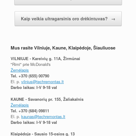
Kaip veikia ultragarsinis oro drėkintuvas?
→
Mus rasite Vilniuje, Kaune, Klaipėdoje, Šiauliuose
VILNIUJE - Kareivių g. 11A, Žirmūnai
"Rimi" prie McDonald's
Žemėlapis
Tel.
+370 (655) 00790
El. p.
vilnius@techremontas.lt
Darbo laikas: I-V 9-18 val
KAUNE - Savanorių pr. 155, Žaliakalnis
Žemėlapis
Tel.
+370 (684) 09811
El. p.
kaunas@techremontas.lt
Darbo laikas: I-V 9-18 val
Klaipėdoje - Sausio 15-osios g. 13