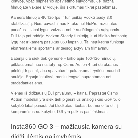
kokybę, ypač silpnesnio apšvietimo sąlygomis. Jei dažnai
filmuojate vakare ar viduje, šis skirtumas tikrai pastebimas.
Kamera filmuoja 4K 120 fps ir turi puikią RockSteady 3.0
stabilizaciją. Nors pavadinimas kitoks nei GoPro, rezultatas
panašus – labai lygus vaizdas net ir sudėtingomis sąlygomis.
DJI taip pat pridėjo Horizon Steady funkciją, kuri išlaiko horizontą
lygų net ir kamerą pasukus 360 laipsnių. Tai neįtikėtina funkcija
ekstremaliems sportams ar tiesiog aktyviam filmavimui.
Baterija čia šiek tiek geresnė – laiko apie 100-120 minučių,
priklausomai nuo nustatymų. Osmo Action 4 turi du ekranus –
priekinį ir galinį, abu spalvotus ir pakankamai ryškius naudoti
saulėje. Sąsaja intuityvi, meniu lengvai suprantamas net
pradedantiesiems.
Vienas iš didžiausių DJI privalumų – kaina. Paprastai Osmo
Action modeliai yra šiek tiek pigesni už analogiškus GoPro, o
kokybė labai panaši. Jei biudžetas ribotas, bet nenorite eiti į
kompromisus su kokybe, DJI yra puikus pasirinkimas.
Insta360 GO 3 – mažiausia kamera su
didžiulėmis galimybėmis