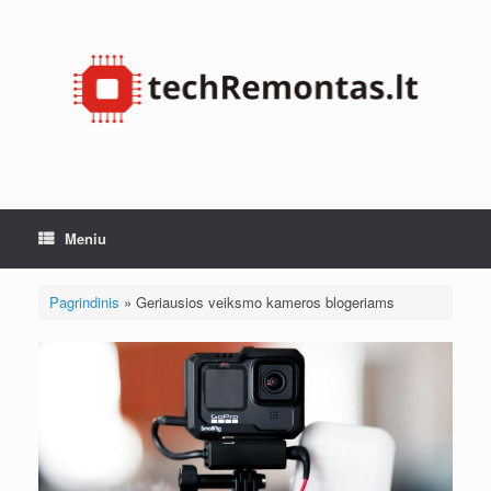
Pereiti
prie
turinio
Meniu
Pagrindinis
»
Geriausios veiksmo kameros blogeriams