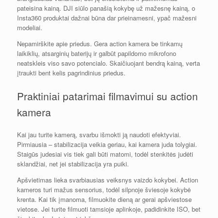
pateisina kainą. DJI siūlo panašią kokybę už mažesnę kainą, o
Insta360 produktai dažnai būna dar prieinamesni, ypač mažesni
modeliai.
Nepamirškite apie priedus. Gera action kamera be tinkamų
laikiklių, atsarginių baterijų ir galbūt papildomo mikrofono
neatskleis viso savo potencialo. Skaičiuojant bendrą kainą, verta
įtraukti bent kelis pagrindinius priedus.
Praktiniai patarimai filmavimui su action
kamera
Kai jau turite kamerą, svarbu išmokti ją naudoti efektyviai.
Pirmiausia – stabilizacija veikia geriau, kai kamera juda tolygiai.
Staigūs judesiai vis tiek gali būti matomi, todėl stenkitės judėti
sklandžiai, net jei stabilizacija yra puiki.
Apšvietimas lieka svarbiausias veiksnys vaizdo kokybei. Action
kameros turi mažus sensorius, todėl silpnoje šviesoje kokybė
krenta. Kai tik įmanoma, filmuokite dieną ar gerai apšviestose
vietose. Jei turite filmuoti tamsioje aplinkoje, padidinkite ISO, bet