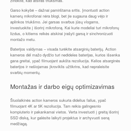
žinokite, kad atsiras triukšmas.
Garso kokybė – dažnai pamirštama sritis. Įmontuoti action
kamerų mikrofonai nėra blogi, bet jie sugauna daug vėjo ir
aplinkos triukšmo. Jei garsas svarbus jūsų vlogams,
investuokite į išorinį mikrofoną. Kai kurie modeliai turi mikrofonų
lizdus, o kitiems reikės atskirai įrašyti garsą ir sinchronizuoti
montažo metu.
Baterijos valdymas – visada turėkite atsarginių baterijų. Action
kameros dėl mažo dydžio turi nedideles baterijas, kurios išsenka
gana greitai, ypač filmuojant aukšta rezoliucija. Kelios atsarginės
baterijos ir nešiojamas įkroviklis užtikrins, kad nepraleisite
svarbių momentų.
Montažas ir darbo eigų optimizavimas
Šiuolaikinės action kameros sukuria didelius failus, ypač
filmuojant 4K ar 5K rezoliucija. Tam reikia galingesnio
kompiuterio ir pakankamai vietos. Verta investuoti į greitą išorinį
SSD diską, kur galėsite laikyti projektus ir archyvuoti seną
medžiagą.