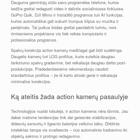
Dauguma gamintojų siūlo savo programėles telefone, kurios
leidžia greitai redaguoti video ir dalintis socialiniuose tinkluose.
GoPro Quik, DJI Mimo ir Insta360 programos turi AI funkcijas,
kurios automatiškai gali sukurti trumpus klipus su muzika ir
perėjimais. Tai puikus būdas greitai pasidalinti turiniu, nors
rimtesniems projektams vis tiek reikės kompiuterio ir
profesionalios programos.
Spalvų korekcija action kamerų medžiagai gali būti sudėtinga.
Daugelis kamerų turi LOG profilius, kurie suteikia daugiau
lankstumo spalvų gradavime, bet reikalauja daugiau darbo post-
produkcijoje. Pradedantiesiems rekomenduoju naudoti
standartinius profilius – jie iš karto atrodo gerai ir reikalauja
minimalios korekcijos.
Ką ateitis žada action kamerų pasaulyje
Technologijos nuolat tobulėja, ir action kameros nėra išimtis. Jau
dabar matome tendencijas link dar geresnės stabilizacijos,
didesnių sensorių ir ilgesnio baterijos veikimo laiko. Dirbtinis
intelektas tampa vis svarbesnis – nuo automatinio kadravimo iki
objektų sekimo ir protingo redagavimo.