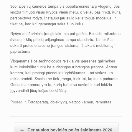
360 laipsnių kameros tampa vis populiaresnės tarp vlogerių. Jos
leidžia filmuoti visas kryptis vienu metu, o vėliau pasirinkti, kurią
perspektyvą rodyti. Insta360 jau siūlo kelis tokius modelius, ir
tikėtina, kad kiti gamintojai seks šiuo keliu.
Ryšys su išoriniais įrenginiais taip pat gerėja. Belaidis mikrofonų,
šviesų ir kitų priedų prijungimas tampa standartu. Tai leidžia
sukurti profesionalesnę įrangos sistemą, išlaikant mobilumą ir
paprastumą.
Vlogeriams šios technologijos reiškia vis geresnes galimybes
kurti kokybišką turinį be sudėtingos ir brangios įrangos. Action
kamera, keli protingi priedai ir kūrybiškumas – tai viskas, ko
reikia pradėti. Svarbu ne tiek įranga, kiek tai, ką su ja padarote.
Geriausia kamera yra ta, kurią turite su savimi ir kuri leidžia
įgyvendinti jūsų idėjas be kliūčių.
Posted in
Fotoaparatų, objektyvų, vaizdo kamerų remontas
.
Įrašų navigacija
←
Geriausios bevielės pelės žaidimams 2026