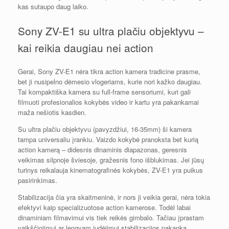
kas sutaupo daug laiko.
Sony ZV-E1 su ultra plačiu objektyvu –
kai reikia daugiau nei action
Gerai, Sony ZV-E1 nėra tikra action kamera tradicine prasme,
bet ji nusipelno dėmesio vlogeriams, kurie nori kažko daugiau.
Tai kompaktiška kamera su full-frame sensoriumi, kuri gali
filmuoti profesionalios kokybės video ir kartu yra pakankamai
maža nešiotis kasdien.
Su ultra plačiu objektyvu (pavyzdžiui, 16-35mm) ši kamera
tampa universaliu įrankiu. Vaizdo kokybė pranoksta bet kurią
action kamerą – didesnis dinaminis diapazonas, geresnis
veikimas silpnoje šviesoje, gražesnis fono išblukimas. Jei jūsų
turinys reikalauja kinematografinės kokybės, ZV-E1 yra puikus
pasirinkimas.
Stabilizacija čia yra skaitmeninė, ir nors ji veikia gerai, nėra tokia
efektyvi kaip specializuotose action kamerose. Todėl labai
dinaminiam filmavimui vis tiek reikės gimbalo. Tačiau įprastam
vaikščiojimui ar lengvam judėjimui stabilizacijos pakanka.