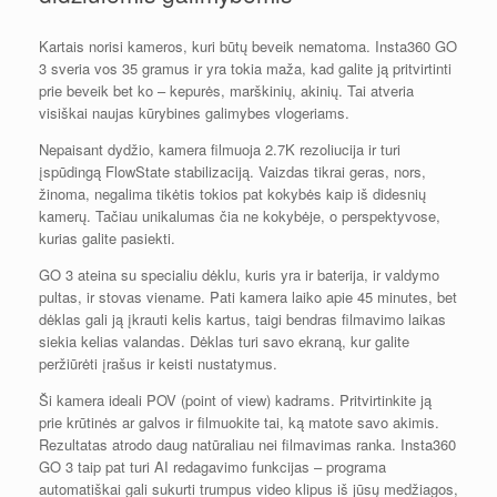
Kartais norisi kameros, kuri būtų beveik nematoma. Insta360 GO
3 sveria vos 35 gramus ir yra tokia maža, kad galite ją pritvirtinti
prie beveik bet ko – kepurės, marškinių, akinių. Tai atveria
visiškai naujas kūrybines galimybes vlogeriams.
Nepaisant dydžio, kamera filmuoja 2.7K rezoliucija ir turi
įspūdingą FlowState stabilizaciją. Vaizdas tikrai geras, nors,
žinoma, negalima tikėtis tokios pat kokybės kaip iš didesnių
kamerų. Tačiau unikalumas čia ne kokybėje, o perspektyvose,
kurias galite pasiekti.
GO 3 ateina su specialiu dėklu, kuris yra ir baterija, ir valdymo
pultas, ir stovas viename. Pati kamera laiko apie 45 minutes, bet
dėklas gali ją įkrauti kelis kartus, taigi bendras filmavimo laikas
siekia kelias valandas. Dėklas turi savo ekraną, kur galite
peržiūrėti įrašus ir keisti nustatymus.
Ši kamera ideali POV (point of view) kadrams. Pritvirtinkite ją
prie krūtinės ar galvos ir filmuokite tai, ką matote savo akimis.
Rezultatas atrodo daug natūraliau nei filmavimas ranka. Insta360
GO 3 taip pat turi AI redagavimo funkcijas – programa
automatiškai gali sukurti trumpus video klipus iš jūsų medžiagos,