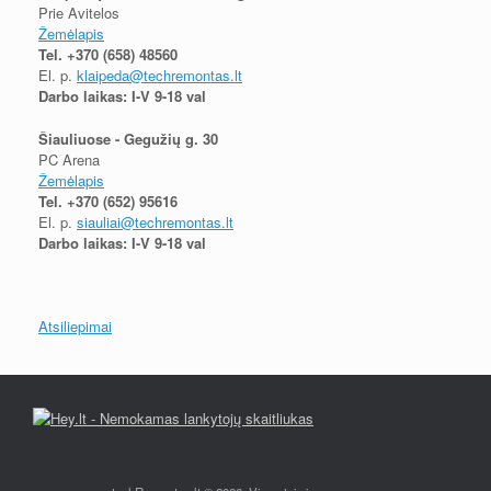
Prie Avitelos
Žemėlapis
Tel.
+370 (658) 48560
El. p.
klaipeda@techremontas.lt
Darbo laikas: I-V 9-18 val
Šiauliuose - Gegužių g. 30
PC Arena
Žemėlapis
Tel.
+370 (652) 95616
El. p.
siauliai@techremontas.lt
Darbo laikas: I-V 9-18 val
Atsiliepimai