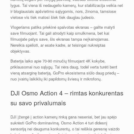
lygus. Tai viena iš nedaugelio kamerų, kur stabilizacija veikia net
ir blogiausiais apšvietimo sąlygomis, nors, žinoma, tamsiose
vietose vis tiek matosi šiek tiek daugiau judesio.
Vlogeriams patiks priekinė spalvotas ekranas – galite matyti
save filmuojant. Tai gali atrodyti kaip smulkmena, bet kai
filmuojate patys save, šis ekranas tampa neįkainojamas.
Nereikia spėlioti, ar esate kadre, ar teisingai nukreiptas
objektyvas.
Baterija laiko apie 70-90 minučių filmuojant 4K kokybe,
priklausomai nuo sąlygų. Tai nėra daug, todėl verta turėti bent
vieną atsarginę bateriją. GoPro ekosistema siūlo daug priedų –
nuo įvairių laikiklių iki papildomų šviesų ir mikrofonų.
DJI Osmo Action 4 – rimtas konkurentas
su savo privalumais
DJI įžengė į action kamerų rinką gana neseniai, bet jau spėjo
sukrėsti GoPro dominavimą. Osmo Action 4 turi didesnį
sensoriją nei dauguma konkurentų, o tai reiškia geresnę vaizdo