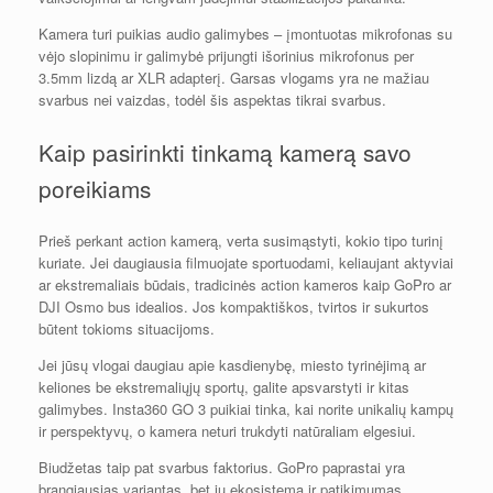
Kamera turi puikias audio galimybes – įmontuotas mikrofonas su
vėjo slopinimu ir galimybė prijungti išorinius mikrofonus per
3.5mm lizdą ar XLR adapterį. Garsas vlogams yra ne mažiau
svarbus nei vaizdas, todėl šis aspektas tikrai svarbus.
Kaip pasirinkti tinkamą kamerą savo
poreikiams
Prieš perkant action kamerą, verta susimąstyti, kokio tipo turinį
kuriate. Jei daugiausia filmuojate sportuodami, keliaujant aktyviai
ar ekstremaliais būdais, tradicinės action kameros kaip GoPro ar
DJI Osmo bus idealios. Jos kompaktiškos, tvirtos ir sukurtos
būtent tokioms situacijoms.
Jei jūsų vlogai daugiau apie kasdienybę, miesto tyrinėjimą ar
keliones be ekstremaliųjų sportų, galite apsvarstyti ir kitas
galimybes. Insta360 GO 3 puikiai tinka, kai norite unikalių kampų
ir perspektyvų, o kamera neturi trukdyti natūraliam elgesiui.
Biudžetas taip pat svarbus faktorius. GoPro paprastai yra
brangiausias variantas, bet jų ekosistema ir patikimumas