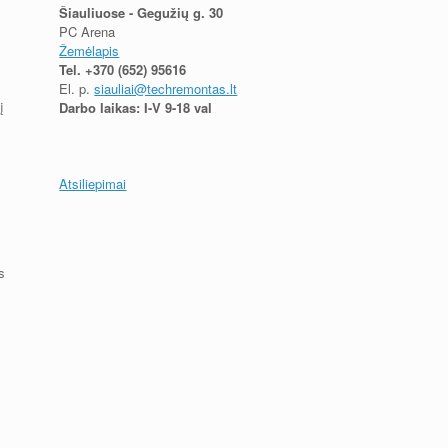
Šiauliuose - Gegužių g. 30
PC Arena
Žemėlapis
Tel.
+370 (652) 95616
El. p.
siauliai@techremontas.lt
į
Darbo laikas: I-V 9-18 val
Atsiliepimai
s