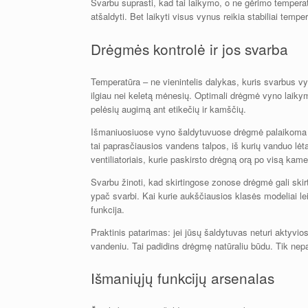
Svarbu suprasti, kad tai laikymo, o ne gėrimo temperatūr
atšaldyti. Bet laikyti visus vynus reikia stabiliai tempe
Drėgmės kontrolė ir jos svarba
Temperatūra – ne vienintelis dalykas, kuris svarbus vy
ilgiau nei keletą mėnesių. Optimali drėgmė vyno laik
pelėsių augimą ant etikečių ir kamščių.
Išmaniuosiuose vyno šaldytuvuose drėgmė palaikoma k
tai paprasčiausios vandens talpos, iš kurių vanduo lėt
ventiliatoriais, kurie paskirsto drėgną orą po visą kame
Svarbu žinoti, kad skirtingose zonose drėgmė gali skir
ypač svarbi. Kai kurie aukščiausios klasės modeliai lei
funkcija.
Praktinis patarimas: jei jūsų šaldytuvas neturi aktyvios
vandeniu. Tai padidins drėgmę natūraliu būdu. Tik nepa
Išmaniųjų funkcijų arsenalas