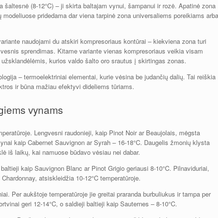
a šaltesnė (8-12°C) – ji skirta baltajam vynui, šampanui ir rozė. Apatinė zona
onų modeliuose pridedama dar viena tarpinė zona universaliems poreikiams arb
ariante naudojami du atskiri kompresoriaus kontūrai – kiekviena zona turi
yvesnis sprendimas. Kitame variante vienas kompresoriaus veikia visam
r užsklandėlėmis, kurios valdo šalto oro srautus į skirtingas zonas.
ija – termoelektriniai elementai, kurie vėsina be judančių dalių. Tai reiškia
ektros ir būna mažiau efektyvi dideliems tūriams.
ingiems vynams
peratūroje. Lengvesni raudonieji, kaip Pinot Noir ar Beaujolais, mėgsta
vynai kaip Cabernet Sauvignon ar Syrah – 16-18°C. Daugelis žmonių klysta
klė iš laikų, kai namuose būdavo vėsiau nei dabar.
baltieji kaip Sauvignon Blanc ar Pinot Grigio geriausi 8-10°C. Pilnaviduriai,
e Chardonnay, atsiskleidžia 10-12°C temperatūroje.
ai. Per aukštoje temperatūroje jie greitai praranda burbuliukus ir tampa per
ortvinai geri 12-14°C, o saldieji baltieji kaip Sauternes – 8-10°C.