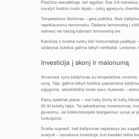
Priežiūra nesudėtinga, bet reguliari. Kas 3-6 mėnesius 
nuvalyti švelniu muilo tirpalu – jokių agresyvių chemik
Temperatūros tikrinimas – gera praktika. Nors šaldytuv
nepriklausomu termometru. Dedame termometrą į stikl
rodmenį nei tiesiog kabinant termometrą ore.
Kamščiai ir buteliai turėtų būti horizontalioje padėtyje 
uždarytus butelius galima laikyti vertikaliai. Lentynos n
Investicija į skonį ir malonumą
Išmanusis vyno šaldytuvas su temperatūros zonomis – t
vyną. Taip, galima laikyti butelius paprastame šaldytu
sąlygomis, atsiskleidžia visais savo niuansais – arom
Kainų spektras platus – nuo kelių šimtų iki kelių tūks
20-30 butelių talpa. Tai pakankamas investavimas, kuri
gyvenimu. Jei kolekcionuojate brangesnius vynus ar pla
funkcijomis.
Svarbu suprasti, kad šaldytuvas nepataisys jau sugadi
avalynė – nematoma investicija, kuri kasdien teikia kom