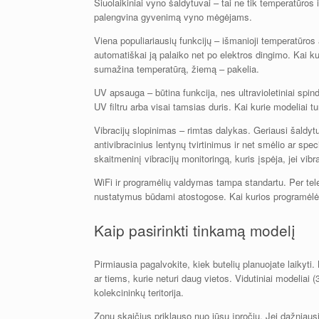
Šiuolaikiniai vyno šaldytuvai – tai ne tik temperatūros 
palengvina gyvenimą vyno mėgėjams.
Viena populiariausių funkcijų – išmanioji temperatūros
automatiškai ją palaiko net po elektros dingimo. Kai ku
sumažina temperatūrą, žiemą – pakelia.
UV apsauga – būtina funkcija, nes ultravioletiniai spin
UV filtru arba visai tamsias duris. Kai kurie modeliai 
Vibracijų slopinimas – rimtas dalykas. Geriausi šaldyt
antivibracinius lentynų tvirtinimus ir net smėlio ar spe
skaitmeninį vibracijų monitoringą, kuris įspėja, jei vibrac
WiFi ir programėlių valdymas tampa standartu. Per tele
nustatymus būdami atostogose. Kai kurios programėlės
Kaip pasirinkti tinkamą modelį
Pirmiausia pagalvokite, kiek butelių planuojate laikyti
ar tiems, kurie neturi daug vietos. Vidutiniai modeliai 
kolekcininkų teritorija.
Zonų skaičius priklauso nuo jūsų įpročių. Jei dažniausi