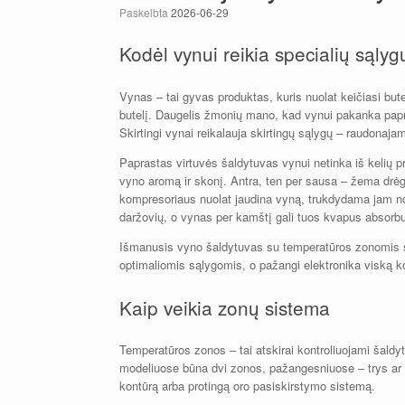
Paskelbta
2026-06-29
Kodėl vynui reikia specialių sąlyg
Vynas – tai gyvas produktas, kuris nuolat keičiasi bute
butelį. Daugelis žmonių mano, kad vynui pakanka papr
Skirtingi vynai reikalauja skirtingų sąlygų – raudonaja
Paprastas virtuvės šaldytuvas vynui netinka iš kelių pr
vyno aromą ir skonį. Antra, ten per sausa – žema drėgmė
kompresoriaus nuolat jaudina vyną, trukdydama jam norm
daržovių, o vynas per kamštį gali tuos kvapus absorbu
Išmanusis vyno šaldytuvas su temperatūros zonomis sp
optimaliomis sąlygomis, o pažangi elektronika viską ko
Kaip veikia zonų sistema
Temperatūros zonos – tai atskirai kontroliuojami šaldy
modeliuose būna dvi zonos, pažangesniuose – trys ar ne
kontūrą arba protingą oro pasiskirstymo sistemą.