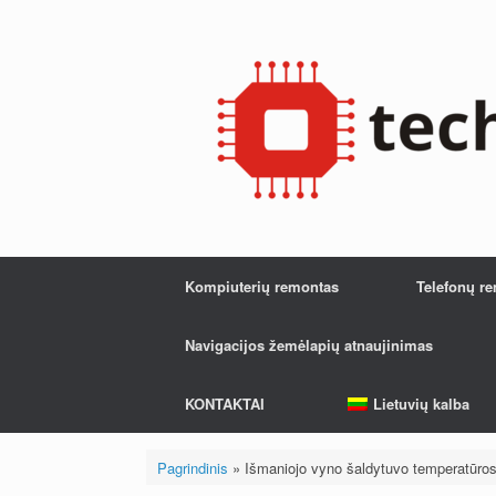
Pereiti
prie
turinio
Kompiuterių remontas
Telefonų r
Navigacijos žemėlapių atnaujinimas
KONTAKTAI
Lietuvių kalba
Pagrindinis
»
Išmaniojo vyno šaldytuvo temperatūro