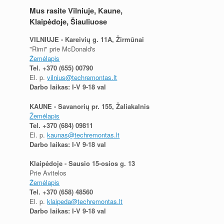
Mus rasite Vilniuje, Kaune,
Klaipėdoje, Šiauliuose
VILNIUJE - Kareivių g. 11A, Žirmūnai
"Rimi" prie McDonald's
Žemėlapis
Tel.
+370 (655) 00790
El. p.
vilnius@techremontas.lt
Darbo laikas: I-V 9-18 val
KAUNE - Savanorių pr. 155, Žaliakalnis
Žemėlapis
Tel.
+370 (684) 09811
El. p.
kaunas@techremontas.lt
Darbo laikas: I-V 9-18 val
Klaipėdoje - Sausio 15-osios g. 13
Prie Avitelos
Žemėlapis
Tel.
+370 (658) 48560
El. p.
klaipeda@techremontas.lt
Darbo laikas: I-V 9-18 val