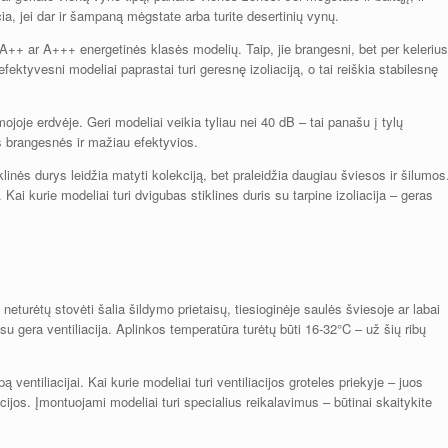
ia, jei dar ir šampaną mėgstate arba turite desertinių vynų.
A++ ar A+++ energetinės klasės modelių. Taip, jie brangesni, bet per kelerius
ektyvesni modeliai paprastai turi geresnę izoliaciją, o tai reiškia stabilesnę
joje erdvėje. Geri modeliai veikia tyliau nei 40 dB – tai panašu į tylų
s brangesnės ir mažiau efektyvios.
klinės durys leidžia matyti kolekciją, bet praleidžia daugiau šviesos ir šilumos
 Kai kurie modeliai turi dvigubas stiklines duris su tarpine izoliacija – geras
 neturėtų stovėti šalia šildymo prietaisų, tiesioginėje saulės šviesoje ar labai
su gera ventiliacija. Aplinkos temperatūra turėtų būti 16-32°C – už šių ribų
 ventiliacijai. Kai kurie modeliai turi ventiliacijos groteles priekyje – juos
acijos. Įmontuojami modeliai turi specialius reikalavimus – būtinai skaitykite