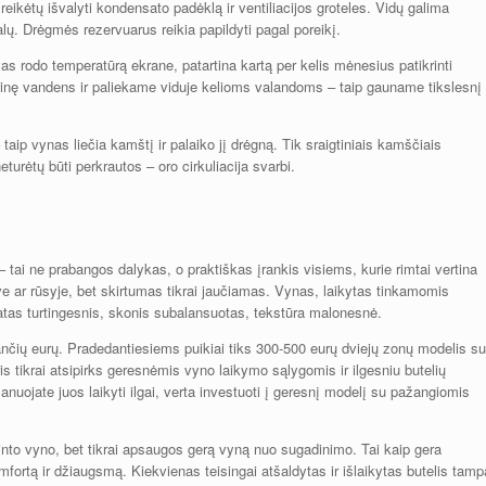
reikėtų išvalyti kondensato padėklą ir ventiliacijos groteles. Vidų galima
alų. Drėgmės rezervuarus reikia papildyti pagal poreikį.
as rodo temperatūrą ekrane, patartina kartą per kelis mėnesius patikrinti
inę vandens ir paliekame viduje kelioms valandoms – taip gauname tikslesnį
– taip vynas liečia kamštį ir palaiko jį drėgną. Tik sraigtiniais kamščiais
eturėtų būti perkrautos – oro cirkuliacija svarbi.
ai ne prabangos dalykas, o praktiškas įrankis visiems, kurie rimtai vertina
ve ar rūsyje, bet skirtumas tikrai jaučiamas. Vynas, laikytas tinkamomis
atas turtingesnis, skonis subalansuotas, tekstūra malonesnė.
tančių eurų. Pradedantiesiems puikiai tiks 300-500 eurų dviejų zonų modelis su
s tikrai atsipirks geresnėmis vyno laikymo sąlygomis ir ilgesniu butelių
nuojate juos laikyti ilgai, verta investuoti į geresnį modelį su pažangiomis
nto vyno, bet tikrai apsaugos gerą vyną nuo sugadinimo. Tai kaip gera
fortą ir džiaugsmą. Kiekvienas teisingai atšaldytas ir išlaikytas butelis tamp