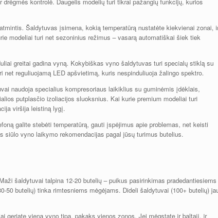
ir drėgmės kontrolė. Daugelis modelių turi tikrai pažangių funkcijų, kurios
 atmintis. Šaldytuvas įsimena, kokią temperatūrą nustatėte kiekvienai zonai, i
rie modeliai turi net sezoninius režimus – vasarą automatiškai šiek tiek
duliai greitai gadina vyną. Kokybiškas vyno šaldytuvas turi specialų stiklą su
turi net reguliuojamą LED apšvietimą, kuris nespinduliuoja žalingo spektro.
uvai naudoja specialius kompresoriaus laikiklius su guminėmis įdėklais,
cialios putplasčio izoliacijos sluoksnius. Kai kurie premium modeliai turi
ija viršija leistiną lygį.
foną galite stebėti temperatūrą, gauti įspėjimus apie problemas, net keisti
 siūlo vyno laikymo rekomendacijas pagal jūsų turimus butelius.
. Maži šaldytuvai talpina 12-20 butelių – puikus pasirinkimas pradedantiesiems
(30-50 butelių) tinka rimtesniems mėgėjams. Dideli šaldytuvai (100+ butelių) ja
ai geriate vieną vyno tipą, pakaks vienos zonos. Jei mėgstate ir baltąjį, ir