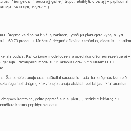
os. Prieš gerdami raudonąjį galite jį truputį atšildyti, o baltąjį – papildomai
ratūroje, be staigių svyravimų.
nui. Drėgmė vaidina milžinišką vaidmenį, ypač jei planuojate vyną laikyti
ymui – 60-70 procentų. Mažesnė drėgmė džiovina kamščius, didesnis – skatina
eliais būdais. Kai kuriuose modeliuose yra specialūs drėgmės rezervuarai –
ai garuoja. Pažangesni modeliai turi aktyvias drėkinimo sistemas su
rą.
tis. Šaltesnėje zonoje oras natūraliai sausesnis, todėl ten drėgmės kontrolė
džia reguliuoti drėgmę kiekvienoje zonoje atskirai, bet tai jau tikrai premium
 drėgmės kontrolės, galite paprasčiausiai įdėti į jį nedidelę lėkštutę su
mirškite kartais papildyti vandens.