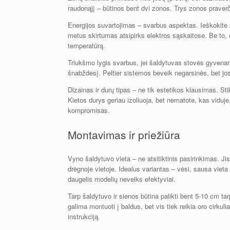
raudonąjį – būtinos bent dvi zonos. Trys zonos praverč
Energijos suvartojimas – svarbus aspektas. Ieškokite 
metus skirtumas atsipirks elektros sąskaitose. Be to, ef
temperatūrą.
Triukšmo lygis svarbus, jei šaldytuvas stovės gyvenamo
šnabždesį. Peltier sistemos beveik negarsinės, bet jo
Dizainas ir durų tipas – ne tik estetikos klausimas. Sti
Kietos durys geriau izoliuoja, bet nematote, kas viduje.
kompromisas.
Montavimas ir priežiūra
Vyno šaldytuvo vieta – ne atsitiktinis pasirinkimas. Jis
drėgnoje vietoje. Idealus variantas – vėsi, sausa vieta 
daugelis modelių neveiks efektyviai.
Tarp šaldytuvo ir sienos būtina palikti bent 5-10 cm tarpą
galima montuoti į baldus, bet vis tiek reikia oro cirkuli
instrukciją.