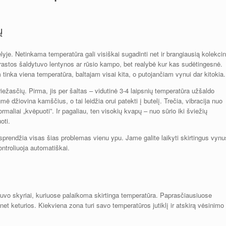
ų
lyje. Netinkama temperatūra gali visiškai sugadinti net ir brangiausią kolekcin
astos šaldytuvo lentynos ar rūsio kampo, bet realybė kur kas sudėtingesnė.
m tinka viena temperatūra, baltajam visai kita, o putojančiam vynui dar kitokia.
iežasčių. Pirma, jis per šaltas – vidutinė 3-4 laipsnių temperatūra užšaldo
 džiovina kamščius, o tai leidžia orui patekti į butelį. Trečia, vibracija nuo
aliai „kvėpuoti”. Ir pagaliau, ten visokių kvapų – nuo sūrio iki šviežių
oti.
rendžia visas šias problemas vienu ypu. Jame galite laikyti skirtingus vynu
ntroliuoja automatiškai.
tuvo skyriai, kuriuose palaikoma skirtinga temperatūra. Paprasčiausiuose
t keturios. Kiekviena zona turi savo temperatūros jutiklį ir atskirą vėsinimo