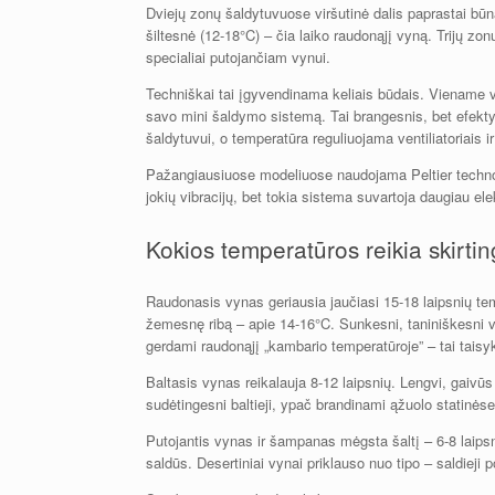
Dviejų zonų šaldytuvuose viršutinė dalis paprastai būn
šiltesnė (12-18°C) – čia laiko raudonąjį vyną. Trijų z
specialiai putojančiam vynui.
Techniškai tai įgyvendinama keliais būdais. Viename v
savo mini šaldymo sistemą. Tai brangesnis, bet efekt
šaldytuvui, o temperatūra reguliuojama ventiliatoriais i
Pažangiausiuose modeliuose naudojama Peltier technolog
jokių vibracijų, bet tokia sistema suvartoja daugiau el
Kokios temperatūros reikia skirt
Raudonasis vynas geriausia jaučiasi 15-18 laipsnių tem
žemesnę ribą – apie 14-16°C. Sunkesni, taniniškesni 
gerdami raudonąjį „kambario temperatūroje” – tai taisy
Baltasis vynas reikalauja 8-12 laipsnių. Lengvi, gaivūs 
sudėtingesni baltieji, ypač brandinami ąžuolo statinės
Putojantis vynas ir šampanas mėgsta šaltį – 6-8 laipsni
saldūs. Desertiniai vynai priklauso nuo tipo – saldieji p