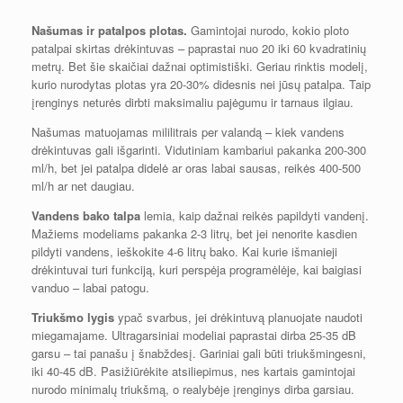
Našumas ir patalpos plotas.
Gamintojai nurodo, kokio ploto
patalpai skirtas drėkintuvas – paprastai nuo 20 iki 60 kvadratinių
metrų. Bet šie skaičiai dažnai optimistiški. Geriau rinktis modelį,
kurio nurodytas plotas yra 20-30% didesnis nei jūsų patalpa. Taip
įrenginys neturės dirbti maksimaliu pajėgumu ir tarnaus ilgiau.
Našumas matuojamas mililitrais per valandą – kiek vandens
drėkintuvas gali išgarinti. Vidutiniam kambariui pakanka 200-300
ml/h, bet jei patalpa didelė ar oras labai sausas, reikės 400-500
ml/h ar net daugiau.
Vandens bako talpa
lemia, kaip dažnai reikės papildyti vandenį.
Mažiems modeliams pakanka 2-3 litrų, bet jei nenorite kasdien
pildyti vandens, ieškokite 4-6 litrų bako. Kai kurie išmanieji
drėkintuvai turi funkciją, kuri perspėja programėlėje, kai baigiasi
vanduo – labai patogu.
Triukšmo lygis
ypač svarbus, jei drėkintuvą planuojate naudoti
miegamajame. Ultragarsiniai modeliai paprastai dirba 25-35 dB
garsu – tai panašu į šnabždesį. Gariniai gali būti triukšmingesni,
iki 40-45 dB. Pasižiūrėkite atsiliepimus, nes kartais gamintojai
nurodo minimalų triukšmą, o realybėje įrenginys dirba garsiau.