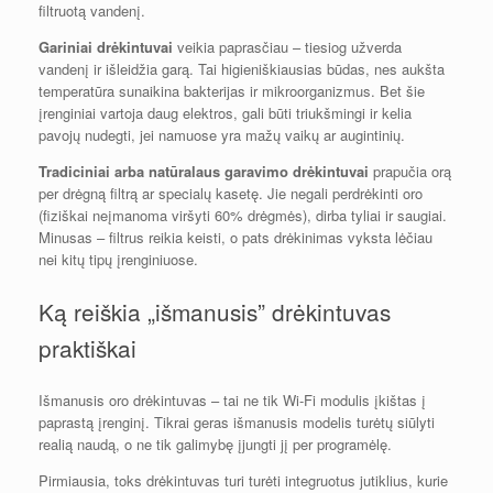
filtruotą vandenį.
Gariniai drėkintuvai
veikia paprasčiau – tiesiog užverda
vandenį ir išleidžia garą. Tai higieniškiausias būdas, nes aukšta
temperatūra sunaikina bakterijas ir mikroorganizmus. Bet šie
įrenginiai vartoja daug elektros, gali būti triukšmingi ir kelia
pavojų nudegti, jei namuose yra mažų vaikų ar augintinių.
Tradiciniai arba natūralaus garavimo drėkintuvai
prapučia orą
per drėgną filtrą ar specialų kasetę. Jie negali perdrėkinti oro
(fiziškai neįmanoma viršyti 60% drėgmės), dirba tyliai ir saugiai.
Minusas – filtrus reikia keisti, o pats drėkinimas vyksta lėčiau
nei kitų tipų įrenginiuose.
Ką reiškia „išmanusis” drėkintuvas
praktiškai
Išmanusis oro drėkintuvas – tai ne tik Wi-Fi modulis įkištas į
paprastą įrenginį. Tikrai geras išmanusis modelis turėtų siūlyti
realią naudą, o ne tik galimybę įjungti jį per programėlę.
Pirmiausia, toks drėkintuvas turi turėti integruotus jutiklius, kurie