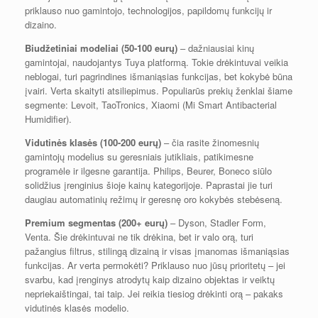
priklauso nuo gamintojo, technologijos, papildomų funkcijų ir
dizaino.
Biudžetiniai modeliai (50-100 eurų)
– dažniausiai kinų
gamintojai, naudojantys Tuya platformą. Tokie drėkintuvai veikia
neblogai, turi pagrindines išmaniąsias funkcijas, bet kokybė būna
įvairi. Verta skaityti atsiliepimus. Populiarūs prekių ženklai šiame
segmente: Levoit, TaoTronics, Xiaomi (Mi Smart Antibacterial
Humidifier).
Vidutinės klasės (100-200 eurų)
– čia rasite žinomesnių
gamintojų modelius su geresniais jutikliais, patikimesne
programėle ir ilgesne garantija. Philips, Beurer, Boneco siūlo
solidžius įrenginius šioje kainų kategorijoje. Paprastai jie turi
daugiau automatinių režimų ir geresnę oro kokybės stebėseną.
Premium segmentas (200+ eurų)
– Dyson, Stadler Form,
Venta. Šie drėkintuvai ne tik drėkina, bet ir valo orą, turi
pažangius filtrus, stilingą dizainą ir visas įmanomas išmaniąsias
funkcijas. Ar verta permokėti? Priklauso nuo jūsų prioritetų – jei
svarbu, kad įrenginys atrodytų kaip dizaino objektas ir veiktų
nepriekaištingai, tai taip. Jei reikia tiesiog drėkinti orą – pakaks
vidutinės klasės modelio.