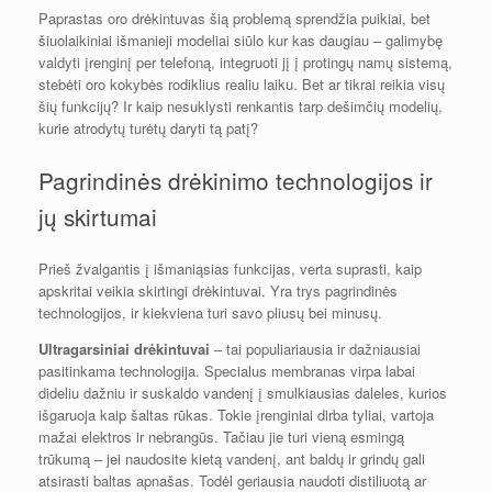
Paprastas oro drėkintuvas šią problemą sprendžia puikiai, bet
šiuolaikiniai išmanieji modeliai siūlo kur kas daugiau – galimybę
valdyti įrenginį per telefoną, integruoti jį į protingų namų sistemą,
stebėti oro kokybės rodiklius realiu laiku. Bet ar tikrai reikia visų
šių funkcijų? Ir kaip nesuklysti renkantis tarp dešimčių modelių,
kurie atrodytų turėtų daryti tą patį?
Pagrindinės drėkinimo technologijos ir
jų skirtumai
Prieš žvalgantis į išmaniąsias funkcijas, verta suprasti, kaip
apskritai veikia skirtingi drėkintuvai. Yra trys pagrindinės
technologijos, ir kiekviena turi savo pliusų bei minusų.
Ultragarsiniai drėkintuvai
– tai populiariausia ir dažniausiai
pasitinkama technologija. Specialus membranas virpa labai
dideliu dažniu ir suskaldo vandenį į smulkiausias daleles, kurios
išgaruoja kaip šaltas rūkas. Tokie įrenginiai dirba tyliai, vartoja
mažai elektros ir nebrangūs. Tačiau jie turi vieną esmingą
trūkumą – jei naudosite kietą vandenį, ant baldų ir grindų gali
atsirasti baltas apnašas. Todėl geriausia naudoti distiliuotą ar