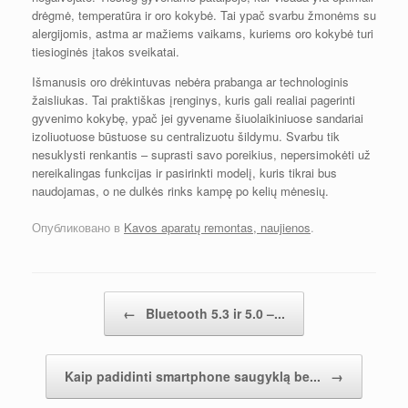
drėgmė, temperatūra ir oro kokybė. Tai ypač svarbu žmonėms su
alergijomis, astma ar mažiems vaikams, kuriems oro kokybė turi
tiesioginės įtakos sveikatai.
Išmanusis oro drėkintuvas nebėra prabanga ar technologinis
žaisliukas. Tai praktiškas įrenginys, kuris gali realiai pagerinti
gyvenimo kokybę, ypač jei gyvename šiuolaikiniuose sandariai
izoliuotuose būstuose su centralizuotu šildymu. Svarbu tik
nesuklysti renkantis – suprasti savo poreikius, nepersimokėti už
nereikalingas funkcijas ir pasirinkti modelį, kuris tikrai bus
naudojamas, o ne dulkės rinks kampę po kelių mėnesių.
Опубликовано в
Kavos aparatų remontas, naujienos
.
Post navigation
←
Bluetooth 5.3 ir 5.0 –...
Kaip padidinti smartphone saugyklą be...
→