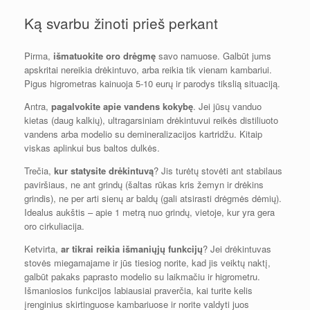
Ką svarbu žinoti prieš perkant
Pirma,
išmatuokite oro drėgmę
savo namuose. Galbūt jums
apskritai nereikia drėkintuvo, arba reikia tik vienam kambariui.
Pigus higrometras kainuoja 5-10 eurų ir parodys tikslią situaciją.
Antra,
pagalvokite apie vandens kokybę
. Jei jūsų vanduo
kietas (daug kalkių), ultragarsiniam drėkintuvui reikės distiliuoto
vandens arba modelio su demineralizacijos kartridžu. Kitaip
viskas aplinkui bus baltos dulkės.
Trečia,
kur statysite drėkintuvą
? Jis turėtų stovėti ant stabilaus
paviršiaus, ne ant grindų (šaltas rūkas kris žemyn ir drėkins
grindis), ne per arti sienų ar baldų (gali atsirasti drėgmės dėmių).
Idealus aukštis – apie 1 metrą nuo grindų, vietoje, kur yra gera
oro cirkuliacija.
Ketvirta,
ar tikrai reikia išmaniųjų funkcijų
? Jei drėkintuvas
stovės miegamajame ir jūs tiesiog norite, kad jis veiktų naktį,
galbūt pakaks paprasto modelio su laikmačiu ir higrometru.
Išmaniosios funkcijos labiausiai praverčia, kai turite kelis
įrenginius skirtinguose kambariuose ir norite valdyti juos