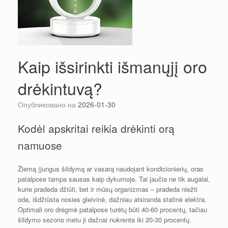
Kaip išsirinkti išmanųjį oro
drėkintuvą?
Опубликовано на
2026-01-30
Kodėl apskritai reikia drėkinti orą
namuose
Žiemą įjungus šildymą ar vasarą naudojant kondicionierių, oras
patalpose tampa sausas kaip dykumoje. Tai jaučia ne tik augalai,
kurie pradeda džiūti, bet ir mūsų organizmas – pradeda niežti
oda, išdžiūsta nosies gleivinė, dažniau atsiranda statinė elektra.
Optimali oro drėgmė patalpose turėtų būti 40-60 procentų, tačiau
šildymo sezono metu ji dažnai nukrenta iki 20-30 procentų.