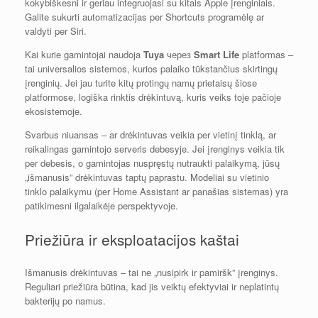
kokybiškesni ir geriau integruojasi su kitais Apple įrenginiais.
Galite sukurti automatizacijas per Shortcuts programėlę ar
valdyti per Siri.
Kai kurie gamintojai naudoja
Tuya
через
Smart Life
platformas –
tai universalios sistemos, kurios palaiko tūkstančius skirtingų
įrenginių. Jei jau turite kitų protingų namų prietaisų šiose
platformose, logiška rinktis drėkintuvą, kuris veiks toje pačioje
ekosistemoje.
Svarbus niuansas – ar drėkintuvas veikia per vietinį tinklą, ar
reikalingas gamintojo serveris debesyje. Jei įrenginys veikia tik
per debesis, o gamintojas nuspręstų nutraukti palaikymą, jūsų
„išmanusis” drėkintuvas taptų paprastu. Modeliai su vietinio
tinklo palaikymu (per Home Assistant ar panašias sistemas) yra
patikimesni ilgalaikėje perspektyvoje.
Priežiūra ir eksploatacijos kaštai
Išmanusis drėkintuvas – tai ne „nusipirk ir pamiršk” įrenginys.
Reguliari priežiūra būtina, kad jis veiktų efektyviai ir neplatintų
bakterijų po namus.