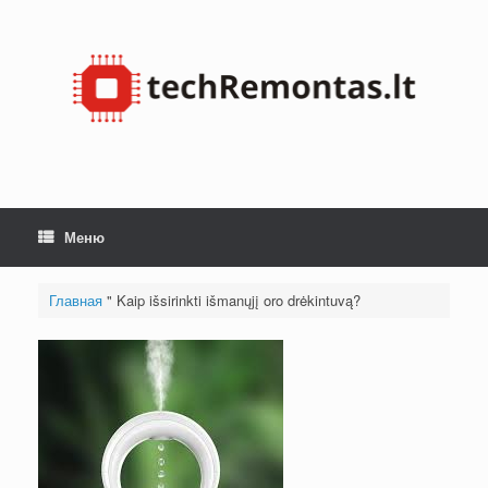
Skip
to
content
Меню
Главная
"
Kaip išsirinkti išmanųjį oro drėkintuvą?