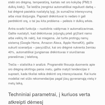
stebi oro drėgmę, temperatūrą, kartais net oro kokybę (PM2.5
dulkių kiekį). Tai leidžia įrenginiui automatiškai reguliuoti darbą –
kai drėgmė pasiekia nustatytą lygį, jis sumažina intensyvumą
arba visai išsijungia. Paprasti drėkintuvai to nedaro ir gali
perdrėkinti orą, o tai jau kita problema – pelėsis ir dulkių erkės.
Antra svarbi funkcija – nuotolinis valdymas ir automatizavimas.
Galite nustatyti, kad drėkintuvas įsijungtų prieš grįžtant namo
arba veiktų tik naktį, kai miegama. Jei turite protingų namų
sistemą (Google Home, Amazon Alexa, Apple HomeKit), galite
sukurti scenarijus – pavyzdžiui, kai oro drėgmė nukrenta žemiau
40%, automatiškai įjungiamas drėkintuvas ir siunčiamas
pranešimas į telefoną.
Trečia – statistika ir analizė. Programėlė fiksuoja duomenis apie
oro drėgmę skirtingu paros metu, galite matyti tendencijas ir
suprasti, kada tiksliai reikia drėkinti orą intensyviausiai. Kai kurie
modeliai net siūlo rekomendacijas pagal jūsų gyvenamąją vietą ir
metų laiką.
Techniniai parametrai, į kuriuos verta
atkreipti dėmesį