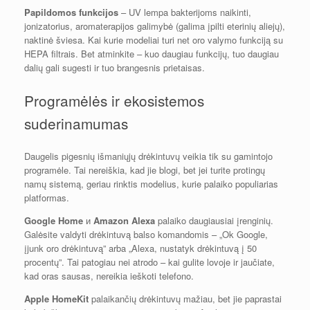
Papildomos funkcijos
– UV lempa bakterijoms naikinti,
jonizatorius, aromaterapijos galimybė (galima įpilti eterinių aliejų),
naktinė šviesa. Kai kurie modeliai turi net oro valymo funkciją su
HEPA filtrais. Bet atminkite – kuo daugiau funkcijų, tuo daugiau
dalių gali sugesti ir tuo brangesnis prietaisas.
Programėlės ir ekosistemos
suderinamumas
Daugelis pigesnių išmaniųjų drėkintuvų veikia tik su gamintojo
programėle. Tai nereiškia, kad jie blogi, bet jei turite protingų
namų sistemą, geriau rinktis modelius, kurie palaiko populiarias
platformas.
Google Home
и
Amazon Alexa
palaiko daugiausiai įrenginių.
Galėsite valdyti drėkintuvą balso komandomis – „Ok Google,
įjunk oro drėkintuvą” arba „Alexa, nustatyk drėkintuvą į 50
procentų”. Tai patogiau nei atrodo – kai gulite lovoje ir jaučiate,
kad oras sausas, nereikia ieškoti telefono.
Apple HomeKit
palaikančių drėkintuvų mažiau, bet jie paprastai