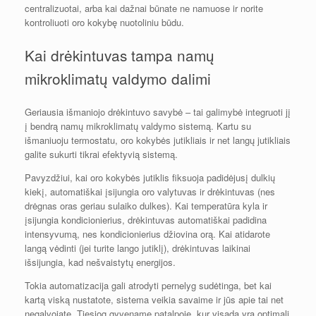
centralizuotai, arba kai dažnai būnate ne namuose ir norite
kontroliuoti oro kokybę nuotoliniu būdu.
Kai drėkintuvas tampa namų
mikroklimatų valdymo dalimi
Geriausia išmaniojo drėkintuvo savybė – tai galimybė integruoti jį
į bendrą namų mikroklimatų valdymo sistemą. Kartu su
išmaniuoju termostatu, oro kokybės jutikliais ir net langų jutikliais
galite sukurti tikrai efektyvią sistemą.
Pavyzdžiui, kai oro kokybės jutiklis fiksuoja padidėjusį dulkių
kiekį, automatiškai įsijungia oro valytuvas ir drėkintuvas (nes
drėgnas oras geriau sulaiko dulkes). Kai temperatūra kyla ir
įsijungia kondicionierius, drėkintuvas automatiškai padidina
intensyvumą, nes kondicionierius džiovina orą. Kai atidarote
langą vėdinti (jei turite lango jutiklį), drėkintuvas laikinai
išsijungia, kad nešvaistytų energijos.
Tokia automatizacija gali atrodyti pernelyg sudėtinga, bet kai
kartą viską nustatote, sistema veikia savaime ir jūs apie tai net
negalvojate. Tiesiog gyvename patalpoje, kur visada yra optimali