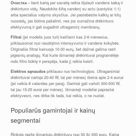
Очистка
– bent kartą per savaitę reikia išplauti vandens baką ir
drėkintuvo vidų. Naudokite šiltą vandenį su actu (santykis 1:1)
arba specialius valymo skysčius. Jei pastebėsite kalkių ar kitų
nuosėdų, jas būtina pašalinti, nes jos sumažina drėkintuvo
efektyvumą ir gali sugadinti ultragarsinį membranų.
Filtrai
(jei modelis juos turi) keičiami kas 2-6 mėnesius,
priklausomai nuo naudojimo intensyvumo ir vandens kokybės.
Originalūs filtrai kainuoja 10-30 eurų, bet dažnai galima rasti
pigesnių analogų. Kai kurie išmanieji drėkintuvai programėlėje
rodo filtro būklę ir perspėja, kada jį reikia keisti.
Elektros sąnaudos
priklauso nuo technologijos. Ultragarsiniai
drėkintuvai vartoja 20-40 W, tai per mėnesį išeina apie 2-4 eurus
(jei veikia 8 valandas per parą). Gariniai gali vartoti 300-500 W,
tai jau 15-25 eurai per mėnesį. Išmanieji modeliai paprastai
efektyvesni, nes dirba tik tada, kai reikia, o ne nuolat.
Populiarūs gamintojai ir kainų
segmentai
Rinkoje rasite išmaniųjų drėkintuvų nuo 50 iki 500 eurų. Kaina