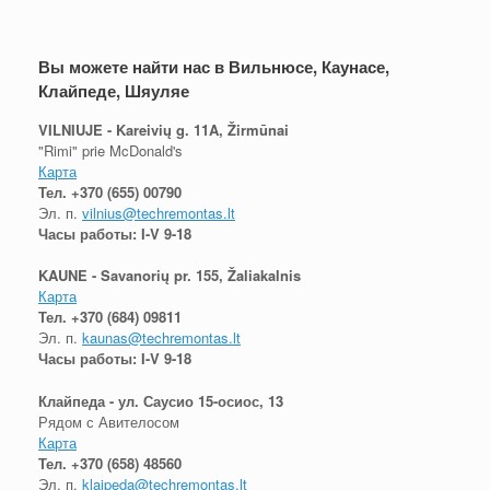
Вы можете найти нас в Вильнюсе, Каунасе,
Клайпеде, Шяуляе
VILNIUJE - Kareivių g. 11A, Žirmūnai
"Rimi" prie McDonald's
Карта
Тел.
+370 (655) 00790
Эл. п.
vilnius@techremontas.lt
Часы работы: I-V 9-18
KAUNE - Savanorių pr. 155, Žaliakalnis
Карта
Тел.
+370 (684) 09811
Эл. п.
kaunas@techremontas.lt
Часы работы: I-V 9-18
Клайпеда - ул. Саусио 15-осиос, 13
Рядом с Авителосом
Карта
Тел.
+370 (658) 48560
Эл. п.
klaipeda@techremontas.lt