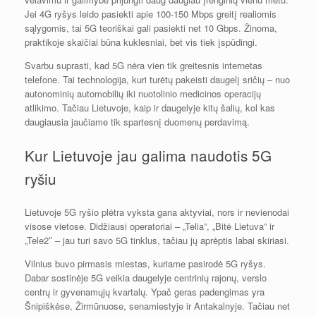
Jei 4G ryšys leido pasiekti apie 100-150 Mbps greitį realiomis
sąlygomis, tai 5G teoriškai gali pasiekti net 10 Gbps. Žinoma,
praktikoje skaičiai būna kuklesniai, bet vis tiek įspūdingi.
Svarbu suprasti, kad 5G nėra vien tik greitesnis internetas
telefone. Tai technologija, kuri turėtų pakeisti daugelį sričių – nuo
autonominių automobilių iki nuotolinio medicinos operacijų
atlikimo. Tačiau Lietuvoje, kaip ir daugelyje kitų šalių, kol kas
daugiausia jaučiame tik spartesnį duomenų perdavimą.
Kur Lietuvoje jau galima naudotis 5G
ryšiu
Lietuvoje 5G ryšio plėtra vyksta gana aktyviai, nors ir nevienodai
visose vietose. Didžiausi operatoriai – „Telia”, „Bitė Lietuva” ir
„Tele2″ – jau turi savo 5G tinklus, tačiau jų aprėptis labai skiriasi.
Vilnius buvo pirmasis miestas, kuriame pasirodė 5G ryšys.
Dabar sostinėje 5G veikia daugelyje centrinių rajonų, verslo
centrų ir gyvenamųjų kvartalų. Ypač geras padengimas yra
Šnipiškėse, Žirmūnuose, senamiestyje ir Antakalnyje. Tačiau net