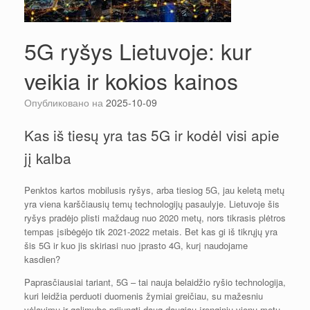
5G ryšys Lietuvoje: kur
veikia ir kokios kainos
Опубликовано на
2025-10-09
Kas iš tiesų yra tas 5G ir kodėl visi apie
jį kalba
Penktos kartos mobilusis ryšys, arba tiesiog 5G, jau keletą metų
yra viena karščiausių temų technologijų pasaulyje. Lietuvoje šis
ryšys pradėjo plisti maždaug nuo 2020 metų, nors tikrasis plėtros
tempas įsibėgėjo tik 2021-2022 metais. Bet kas gi iš tikrųjų yra
šis 5G ir kuo jis skiriasi nuo įprasto 4G, kurį naudojame
kasdien?
Paprasčiausiai tariant, 5G – tai nauja belaidžio ryšio technologija,
kuri leidžia perduoti duomenis žymiai greičiau, su mažesniu
vėlavimu ir galimybe prijungti daug daugiau įrenginių vienu metu.