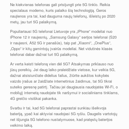
Ne kiekvienas telefonas gali prisijungti prie 5G tinklo. Reikia
specialaus modemo, kuris palaiko šią technologiją. Geros
naujienos yra tai, kad dauguma naujų telefonų, išleistų po 2020
metų, jau turi 5G palaikymą.
Populiariausi 5G telefonai Lietuvoje yra „iPhone” modeliai nuo
iPhone 12 ir naujesnių, „Samsung Galaxy” serijos telefonai (S20
ir naujesni, A52 5G ir panašūs), taip pat „Xiaomi”, „OnePlus”,
„Oppo” ir kitų gamintojų įvairūs modeliai. Net vidutinės klasės
telefonai dabar dažnai turi 5G palaikymą.
Ar verta keisti telefoną vien dėl 5G? Atsakymas priklauso nuo
jūsų poreikių. Jei daug laiko praleidžiate vietose, kur veikia 5G,
dažnai atsisiunčiate didelius failus, žiūrite aukštos kokybės
vaizdo įrašus ar žaidžiate internetinius žaidimus, tai 5G tikrai
suteiks geresnę patirtį. Tačiau jei daugiausia naudojatės Wi-Fi, o
mobilųjį internetą naudojate tik naršymui ir socialiniams tinklams,
4G greičio visiškai pakanka.
Svarbu ir tai, kad 5G telefonai paprastai sunkiau išeikvoja
bateriją, ypač kai aktyviai naudojasi 5G ryšiu. Daugelis vartotojų
net išjungia 5G telefono nustatymuose, kad pratęstų baterijos
veikimo laiką.