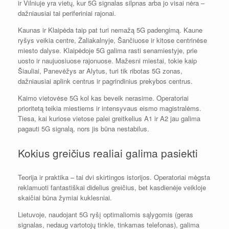
ir Vilniuje yra vietų, kur 5G signalas silpnas arba jo visai nėra –
dažniausiai tai periferiniai rajonai.
Kaunas ir Klaipėda taip pat turi nemažą 5G padengimą. Kaune
ryšys veikia centre, Žaliakalnyje, Šančiuose ir kitose centrinėse
miesto dalyse. Klaipėdoje 5G galima rasti senamiestyje, prie
uosto ir naujuosiuose rajonuose. Mažesni miestai, tokie kaip
Šiauliai, Panevėžys ar Alytus, turi tik ribotas 5G zonas,
dažniausiai aplink centrus ir pagrindinius prekybos centrus.
Kaimo vietovėse 5G kol kas beveik nerasime. Operatoriai
prioritetą teikia miestiems ir intensyvaus eismo magistralėms.
Tiesa, kai kuriose vietose palei greitkelius A1 ir A2 jau galima
pagauti 5G signalą, nors jis būna nestabilus.
Kokius greičius realiai galima pasiekti
Teorija ir praktika – tai dvi skirtingos istorijos. Operatoriai mėgsta
reklamuoti fantastiškai didelius greičius, bet kasdienėje veikloje
skaičiai būna žymiai kuklesniai.
Lietuvoje, naudojant 5G ryšį optimaliomis sąlygomis (geras
signalas, nedaug vartotojų tinkle, tinkamas telefonas), galima