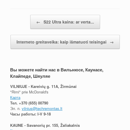
Post navigation
←
S22 Ultra kaina: ar verta...
Interneto greitaveika: kaip išmatuoti teisingai
→
Вы можете найти нас в Вильнюсе, Каунасе,
Клайпеде, Шяуляе
VILNIUJE - Kareivių g. 11A, Žirmūnai
"Rimi" prie McDonald's
Карта
Тел.
+370 (655) 00790
Эл. п.
vilnius@techremontas.lt
Часы работы: I-V 9-18
KAUNE - Savanorių pr. 155, Žaliakalnis