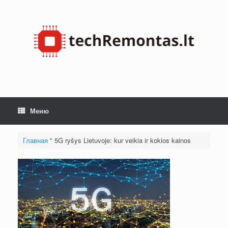
Skip
to
content
Меню
Главная
"
5G ryšys Lietuvoje: kur veikia ir kokios kainos