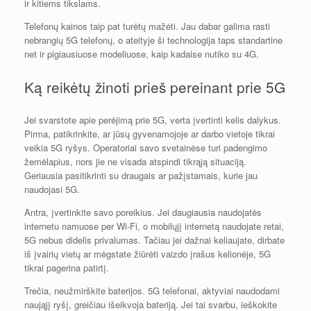
ir kitiems tikslams.
Telefonų kainos taip pat turėtų mažėti. Jau dabar galima rasti
nebrangių 5G telefonų, o ateityje ši technologija taps standartine
net ir pigiausiuose modeliuose, kaip kadaise nutiko su 4G.
Ką reikėtų žinoti prieš pereinant prie 5G
Jei svarstote apie perėjimą prie 5G, verta įvertinti kelis dalykus.
Pirma, patikrinkite, ar jūsų gyvenamojoje ar darbo vietoje tikrai
veikia 5G ryšys. Operatoriai savo svetainėse turi padengimo
žemėlapius, nors jie ne visada atspindi tikrąją situaciją.
Geriausia pasitikrinti su draugais ar pažįstamais, kurie jau
naudojasi 5G.
Antra, įvertinkite savo poreikius. Jei daugiausia naudojatės
internetu namuose per Wi-Fi, o mobilųjį internetą naudojate retai,
5G nebus didelis privalumas. Tačiau jei dažnai keliaujate, dirbate
iš įvairių vietų ar mėgstate žiūrėti vaizdo įrašus kelionėje, 5G
tikrai pagerina patirtį.
Trečia, neužmirškite baterijos. 5G telefonai, aktyviai naudodami
naująjį ryšį, greičiau išeikvoja bateriją. Jei tai svarbu, ieškokite