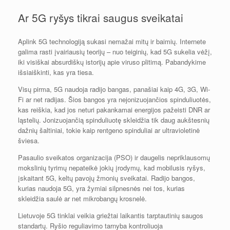
Ar 5G ryšys tikrai saugus sveikatai
Aplink 5G technologiją sukasi nemažai mitų ir baimių. Internete
galima rasti įvairiausių teorijų – nuo teiginių, kad 5G sukelia vėžį,
iki visiškai absurdiškų istorijų apie viruso plitimą. Pabandykime
išsiaiškinti, kas yra tiesa.
Visų pirma, 5G naudoja radijo bangas, panašiai kaip 4G, 3G, Wi-
Fi ar net radijas. Šios bangos yra nejonizuojančios spinduliuotės,
kas reiškia, kad jos neturi pakankamai energijos pažeisti DNR ar
ląstelių. Jonizuojančią spinduliuotę skleidžia tik daug aukštesnių
dažnių šaltiniai, tokie kaip rentgeno spinduliai ar ultravioletinė
šviesa.
Pasaulio sveikatos organizacija (PSO) ir daugelis nepriklausomų
mokslinių tyrimų nepateikė jokių įrodymų, kad mobilusis ryšys,
įskaitant 5G, keltų pavojų žmonių sveikatai. Radijo bangos,
kurias naudoja 5G, yra žymiai silpnesnės nei tos, kurias
skleidžia saulė ar net mikrobangų krosnelė.
Lietuvoje 5G tinklai veikia griežtai laikantis tarptautinių saugos
standartų. Ryšio reguliavimo tarnyba kontroliuoja