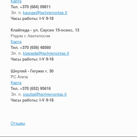
Карта
Тел.
+370 (684) 09811
Эл. п.
kaunas@techremontas.lt
Часы работы: I-V 9-18
Клайпеда - ул. Саусио 15-осиос, 13
Рядом с Авителосом
Карта
Тел.
+370 (658) 48560
Эл. п.
klaipeda@techremontas.lt
Часы работы: I-V 9-18
Шяуляй - Гегужю г. 30
PC Arena
Карта
Тел.
+370 (652) 95616
Эл. п.
siauliai@techremontas.lt
Часы работы: I-V 9-18
Отзывы