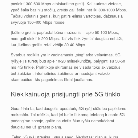
pasiekti 300-600 Mbps atsisiuntimo greitį. Kai kuriose vietose,
ypač šalia bazinių stočių, greitis gali šokti net iki 800-1000 Mbps.
Tačiau vidutinis greitis, kurį patirs eilinis vartotojas, dažniausiai
svyruoja 150-400 Mbps ribose.
Įkėlimo greitis paprastai būna mažesnis – apie 50-100 Mbps,
nors gali siekti ir 200 Mbps. Tai vis tiek žymiai daugiau nei 4G,
kur įkėlimo greitis retai viršija 30-40 Mbps.
Svarbus rodiklis yra ir vadinamasis „ping” arba vėlavimas. 5G
ryšyje jis turėtų būti apie 10-20 milisekundžių, palyginti su 30-50
ms 4G tinkle. Praktikoje skirtumas ne visada toks akivaizdus,
bet žaidžiant internetinius žaidimus ar naudojant vaizdo
skambučius, šis pagerinimas tikrai jaučiamas.
Kiek kainuoja prisijungti prie 5G tinklo
Gera žinia ta, kad daugelis operatorių 5G ryšį siūlo be papildomo
mokesčio. Tai reiškia, kad jei turite tinkamą telefoną ir esate 5G
padengimo zonoje, galite naudotis šiuo ryšiu nemokėdami
daugiau nei už įprastą planą.
„Telia” 5G ryšį įtraukia į visus savo „Neribotas” planus, kurių