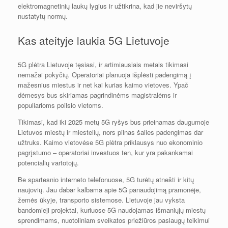
elektromagnetinių laukų lygius ir užtikrina, kad jie neviršytų
nustatytų normų.
Kas ateityje laukia 5G Lietuvoje
5G plėtra Lietuvoje tęsiasi, ir artimiausiais metais tikimasi
nemažai pokyčių. Operatoriai planuoja išplėsti padengimą į
mažesnius miestus ir net kai kurias kaimo vietoves. Ypač
dėmesys bus skiriamas pagrindinėms magistralėms ir
populiarioms poilsio vietoms.
Tikimasi, kad iki 2025 metų 5G ryšys bus prieinamas daugumoje
Lietuvos miestų ir miestelių, nors pilnas šalies padengimas dar
užtruks. Kaimo vietovėse 5G plėtra priklausys nuo ekonominio
pagrįstumo – operatoriai investuos ten, kur yra pakankamai
potencialių vartotojų.
Be spartesnio interneto telefonuose, 5G turėtų atnešti ir kitų
naujovių. Jau dabar kalbama apie 5G panaudojimą pramonėje,
žemės ūkyje, transporto sistemose. Lietuvoje jau vyksta
bandomieji projektai, kuriuose 5G naudojamas išmaniųjų miestų
sprendimams, nuotoliniam sveikatos priežiūros paslaugų teikimui