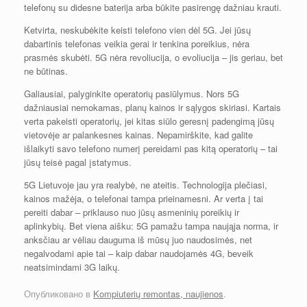
telefonų su didesne baterija arba būkite pasirengę dažniau krauti.
Ketvirta, neskubėkite keisti telefono vien dėl 5G. Jei jūsų
dabartinis telefonas veikia gerai ir tenkina poreikius, nėra
prasmės skubėti. 5G nėra revoliucija, o evoliucija – jis geriau, bet
ne būtinas.
Galiausiai, palyginkite operatorių pasiūlymus. Nors 5G
dažniausiai nemokamas, planų kainos ir sąlygos skiriasi. Kartais
verta pakeisti operatorių, jei kitas siūlo geresnį padengimą jūsų
vietovėje ar palankesnes kainas. Nepamirškite, kad galite
išlaikyti savo telefono numerį pereidami pas kitą operatorių – tai
jūsų teisė pagal įstatymus.
5G Lietuvoje jau yra realybė, ne ateitis. Technologija plečiasi,
kainos mažėja, o telefonai tampa prieinamesni. Ar verta į tai
pereiti dabar – priklauso nuo jūsų asmeninių poreikių ir
aplinkybių. Bet viena aišku: 5G pamažu tampa naująja norma, ir
anksčiau ar vėliau dauguma iš mūsų juo naudosimės, net
negalvodami apie tai – kaip dabar naudojamės 4G, beveik
neatsimindami 3G laikų.
Опубликовано в
Kompiuterių remontas, naujienos
.