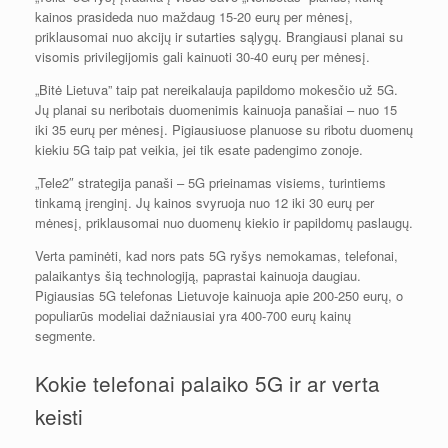
kainos prasideda nuo maždaug 15-20 eurų per mėnesį,
priklausomai nuo akcijų ir sutarties sąlygų. Brangiausi planai su
visomis privilegijomis gali kainuoti 30-40 eurų per mėnesį.
„Bitė Lietuva” taip pat nereikalauja papildomo mokesčio už 5G.
Jų planai su neribotais duomenimis kainuoja panašiai – nuo 15
iki 35 eurų per mėnesį. Pigiausiuose planuose su ribotu duomenų
kiekiu 5G taip pat veikia, jei tik esate padengimo zonoje.
„Tele2″ strategija panaši – 5G prieinamas visiems, turintiems
tinkamą įrenginį. Jų kainos svyruoja nuo 12 iki 30 eurų per
mėnesį, priklausomai nuo duomenų kiekio ir papildomų paslaugų.
Verta paminėti, kad nors pats 5G ryšys nemokamas, telefonai,
palaikantys šią technologiją, paprastai kainuoja daugiau.
Pigiausias 5G telefonas Lietuvoje kainuoja apie 200-250 eurų, o
populiarūs modeliai dažniausiai yra 400-700 eurų kainų
segmente.
Kokie telefonai palaiko 5G ir ar verta
keisti