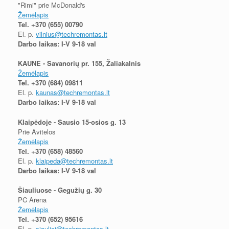
"Rimi" prie McDonald's
Žemėlapis
Tel.
+370 (655) 00790
El. p.
vilnius@techremontas.lt
Darbo laikas: I-V 9-18 val
KAUNE - Savanorių pr. 155, Žaliakalnis
Žemėlapis
Tel.
+370 (684) 09811
El. p.
kaunas@techremontas.lt
Darbo laikas: I-V 9-18 val
Klaipėdoje - Sausio 15-osios g. 13
Prie Avitelos
Žemėlapis
Tel.
+370 (658) 48560
El. p.
klaipeda@techremontas.lt
Darbo laikas: I-V 9-18 val
Šiauliuose - Gegužių g. 30
PC Arena
Žemėlapis
Tel.
+370 (652) 95616
El. p.
siauliai@techremontas.lt