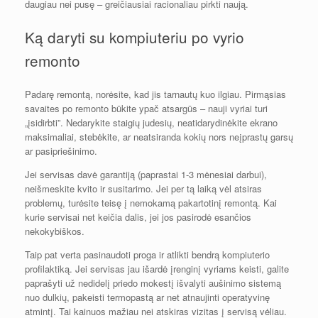
daugiau nei pusę – greičiausiai racionaliau pirkti naują.
Ką daryti su kompiuteriu po vyrio
remonto
Padarę remontą, norėsite, kad jis tarnautų kuo ilgiau. Pirmąsias
savaites po remonto būkite ypač atsargūs – nauji vyriai turi
„įsidirbti”. Nedarykite staigių judesių, neatidarydinėkite ekrano
maksimaliai, stebėkite, ar neatsiranda kokių nors neįprastų garsų
ar pasipriešinimo.
Jei servisas davė garantiją (paprastai 1-3 mėnesiai darbui),
neišmeskite kvito ir susitarimo. Jei per tą laiką vėl atsiras
problemų, turėsite teisę į nemokamą pakartotinį remontą. Kai
kurie servisai net keičia dalis, jei jos pasirodė esančios
nekokybiškos.
Taip pat verta pasinaudoti proga ir atlikti bendrą kompiuterio
profilaktiką. Jei servisas jau išardė įrenginį vyriams keisti, galite
paprašyti už nedidelį priedo mokestį išvalyti aušinimo sistemą
nuo dulkių, pakeisti termopastą ar net atnaujinti operatyvinę
atmintį. Tai kainuos mažiau nei atskiras vizitas į servisą vėliau.