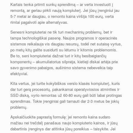
Kartais tenka priimti sunkų sprendimą – ar verta investuoti į
remontą, ar geriau pirkti naują kompiuterį. Jei jūsų įrenginiui jau
5-7 metai ar daugiau, o remonto kaina viršija 100 eurų, verta
rimtai pagalvoti apie alternatyvas.
Senesni kompiuteriai ne tik turi mechaninių problemų, bet ir
tampa technologiškai pasenę. Naujos programos ir operacinės
sistemos reikalauja vis daugiau resursų, todėl net sutaisę vyrius,
po metų kitų galite susidurti su lėtumu ir kitomis problemomis.
Be to, seni kompiuteriai dažnai turi ir kitų besibaigiančių
komponentų – akumuliatorius silpnėja, kietieji diskai artėja prie
savo gyvenimo pabaigos, aušinimo sistema nebeveikia taip
efektyviai.
Kita vertus, jei turite kokybiškos verslo klasės kompiuterį, kuris
dar turi gerą procesorių, pakankamai operatyviosios atminties ir
SSD diską, vyrio remontas už 60-80 eurų gali būti labai protingas
sprendimas. Tokie įrenginiai gali tarnauti dar 2-3 metus be jokių
problemų.
Apskaičiuokite paprastą formulę: jei remonto kaina sudaro
mažiau nei trečdalį panašaus naujo kompiuterio kainos, ir jūsų
dabartinis įrenginys dar atitinka jūsų poreikius – taisykite. Jei