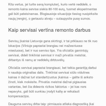
Kita vertus, jei turite seną kompiuterį, kurio vertė nedidelė, o
remonto kaina servise siekia 80-100 eurų, tuomet eksperimentas
gali būti pateisinamas. Blogiausioje situacijoje tiesiog nusipirksite
naują įrenginį, o geriausiu atveju – sutaupysite pusę sumos.
Kaip servisai vertina remonto darbus
Servisų įkainiai Lietuvoje gana skirtingi, ir tai priklauso ne tik nuo
lokacijos (Vilniuje paprastai brangiau nei mažesniuose
miestuose), bet ir nuo serviso tipo. Yra oficialūs gamintojų
servisai, dideli tinkliniai servisai ir maži privatūs meistrai,
dirbantys iš namų ar nedidelių dirbtuvėlių.
Oficialūs servisai paprastai brangiausi, bet teikia garantiją darbui
ir naudoja originalias dalis. Tinkliniai servisai siūlo vidutines
kainas ir dažnai turi standartizuotus įkainius – galite iš anksto
žinoti, kiek mokėsite. Privatūs meistrai dažnai pigiausias
variantas, bet čia didesnis rizikos faktorius – jei kas nors
nepavyks, gali būti sunkiau įrodyti kaltę ar reikalauti
kompensacijos.
Dauguma servisų dirba taip: pirmiausia atlieka diagnostiką (kai