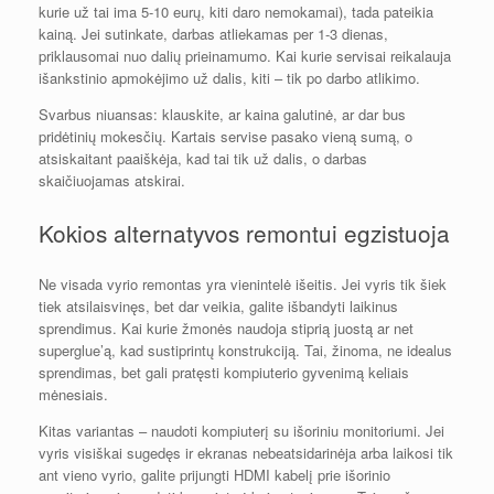
kurie už tai ima 5-10 eurų, kiti daro nemokamai), tada pateikia
kainą. Jei sutinkate, darbas atliekamas per 1-3 dienas,
priklausomai nuo dalių prieinamumo. Kai kurie servisai reikalauja
išankstinio apmokėjimo už dalis, kiti – tik po darbo atlikimo.
Svarbus niuansas: klauskite, ar kaina galutinė, ar dar bus
pridėtinių mokesčių. Kartais servise pasako vieną sumą, o
atsiskaitant paaiškėja, kad tai tik už dalis, o darbas
skaičiuojamas atskirai.
Kokios alternatyvos remontui egzistuoja
Ne visada vyrio remontas yra vienintelė išeitis. Jei vyris tik šiek
tiek atsilaisvinęs, bet dar veikia, galite išbandyti laikinus
sprendimus. Kai kurie žmonės naudoja stiprią juostą ar net
superglue’ą, kad sustiprintų konstrukciją. Tai, žinoma, ne idealus
sprendimas, bet gali pratęsti kompiuterio gyvenimą keliais
mėnesiais.
Kitas variantas – naudoti kompiuterį su išoriniu monitoriumi. Jei
vyris visiškai sugedęs ir ekranas nebeatsidarinėja arba laikosi tik
ant vieno vyrio, galite prijungti HDMI kabelį prie išorinio