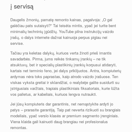
į servisą
Daugelis žmonių, pamatę remonto kainas, pagalvoja: „O gal
galėčiau pats sutaisyti?” Tai teisėta mintis, ypač jei turite bent
minimalių techninių įgūdžių. YouTube pilna instrukcijų vaizdo
įrašų, o dalys internete dažnai kainuoja perpus pigiau nei
servise.
Tačiau yra keletas dalykų, kuriuos verta žinoti prieš imantis
savadarbės. Pirma, jums reikės tinkamų įrankių – ne tik
atsuktuvų, bet ir specialių plastikinių įrankių korpusui atidaryti,
kartais net terminio feno, jei dalys priklijuotos. Antra, kompiuterių
ardymas nėra toks paprastas, kaip atrodo vaizdo įrašuose. Ten
viskas vyksta greitai ir sklandžiai, o realybėje galite susidurti su
įstrigusiais varžtais, trapiais plastikiniais fiksatoriais, kurie lūžta
vos palietus, ar kabeliais, kuriuos lengva nutraukti.
Jei jūsų kompiuteris dar garantinis, net nemąstykite ardyti jo
patys – prarasite garantiją. Taip pat neverta rizikuoti su brangiais
modeliais, ypač verslo klasės ar premium segmento įrenginiais.
Viena klaida gali kainuoti daug brangiau nei profesionalus
remontas.