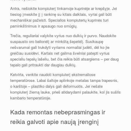
Antra, nešiokite kompiuterį tinkamoje kuprinėje ar krepšyje. Jei
tiesiog įmeskite jį į rankinę su kitais daiktais, vyriai gali būti
mechaniškai pažeisti. Specialios kompiuterių kuprinės turi
paminkštinimus ir apsaugo nuo smūgių.
Trečia, reguliariai valykite vyrius nuo dulkių ir purvo. Naudokite
suspausto oro balionėlį ar minkštą šepetėlį. Susikaupę
nešvarumai gali trukdyti vyriams normaliai judėti, dėl ko jie
greičiau susidėvi. Kartais net galima švelniai patepti vyrius
specialiu tepalų lašeliu, bet čia reikia būti atsargiems – per daug
tepalo gali pritraukti dar daugiau dulkių.
Ketvirta, venkite naudoti kompiuterį ekstremaliose
temperatūrose. Labai šaltoje aplinkoje metalas tampa trapesnis,
o karštoje – plastiko dalys gali deformuotis. Jei nešate
kompiuterį žiemą lauke, prieš atidarydami palaukite, kol jis sušils
kambario temperatūroje.
Kada remontas nebeprasmingas ir
reikia galvoti apie naują įrenginį