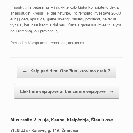
Ir paskutinis patarimas – įsigykite kokybišką kompiuterio dėklą
ar apsauginį krepšį, jei dar neturite. Po remonto investavę 20-30
eurų į gerą apsaugą, galite išvengti būsimų problemų ne tik su
vyriais, bet ir su kitomis dalimis. Kartais geriausia investicija yra
ne į remontą, o į prevenciją.
Posted in
Kompiuterių remontas, naujienos
.
Įrašų navigacija
←
Kaip padidinti OnePlus įkrovimo greitį?
Elektrinė vejapjovė ar benzininė vejapjovė
→
Mus rasite Vilniuje, Kaune, Klaipėdoje, Šiauliuose
VILNIUJE - Kareivių g. 11A, Žirmūnai