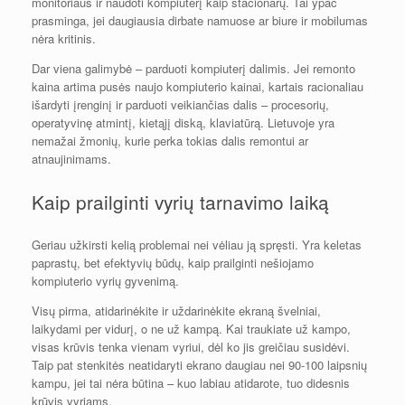
monitoriaus ir naudoti kompiuterį kaip stacionarų. Tai ypač
prasminga, jei daugiausia dirbate namuose ar biure ir mobilumas
nėra kritinis.
Dar viena galimybė – parduoti kompiuterį dalimis. Jei remonto
kaina artima pusės naujo kompiuterio kainai, kartais racionaliau
išardyti įrenginį ir parduoti veikiančias dalis – procesorių,
operatyvinę atmintį, kietąjį diską, klaviatūrą. Lietuvoje yra
nemažai žmonių, kurie perka tokias dalis remontui ar
atnaujinimams.
Kaip prailginti vyrių tarnavimo laiką
Geriau užkirsti kelią problemai nei vėliau ją spręsti. Yra keletas
paprastų, bet efektyvių būdų, kaip prailginti nešiojamo
kompiuterio vyrių gyvenimą.
Visų pirma, atidarinėkite ir uždarinėkite ekraną švelniai,
laikydami per vidurį, o ne už kampą. Kai traukiate už kampo,
visas krūvis tenka vienam vyriui, dėl ko jis greičiau susidėvi.
Taip pat stenkitės neatidaryti ekrano daugiau nei 90-100 laipsnių
kampu, jei tai nėra būtina – kuo labiau atidarote, tuo didesnis
krūvis vyriams.