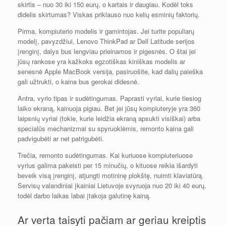
skirtis – nuo 30 iki 150 eurų, o kartais ir daugiau. Kodėl toks
didelis skirtumas? Viskas priklauso nuo kelių esminių faktorių.
Pirma, kompiuterio modelis ir gamintojas. Jei turite populiarų
modelį, pavyzdžiui, Lenovo ThinkPad ar Dell Latitude serijos
įrenginį, dalys bus lengviau prieinamos ir pigesnės. O štai jei
jūsų rankose yra kažkoks egzotiškas kiniškas modelis ar
senesnė Apple MacBook versija, pasiruošite, kad dalių paieška
gali užtrukti, o kaina bus gerokai didesnė.
Antra, vyrio tipas ir sudėtingumas. Paprasti vyriai, kurie tiesiog
laiko ekraną, kainuoja pigiau. Bet jei jūsų kompiuteryje yra 360
laipsnių vyriai (tokie, kurie leidžia ekraną apsukti visiškai) arba
specialūs mechanizmai su spyruoklėmis, remonto kaina gali
padvigubėti ar net patrigubėti.
Trečia, remonto sudėtingumas. Kai kuriuose kompiuteriuose
vyrius galima pakeisti per 15 minučių, o kituose reikia išardyti
beveik visą įrenginį, atjungti motininę plokštę, nuimti klaviatūrą.
Servisų valandiniai įkainiai Lietuvoje svyruoja nuo 20 iki 40 eurų,
todėl darbo laikas labai įtakoja galutinę kainą.
Ar verta taisyti pačiam ar geriau kreiptis