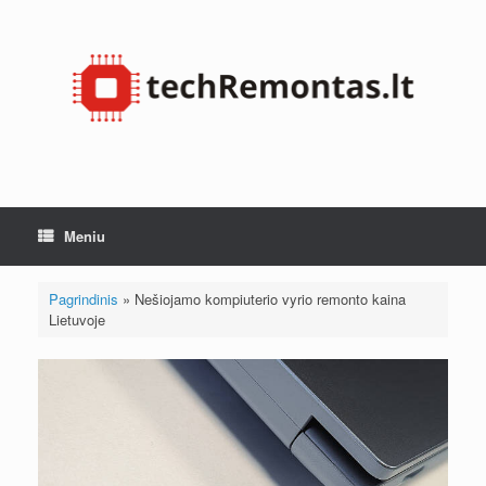
Pereiti
prie
turinio
Meniu
Pagrindinis
»
Nešiojamo kompiuterio vyrio remonto kaina
Lietuvoje