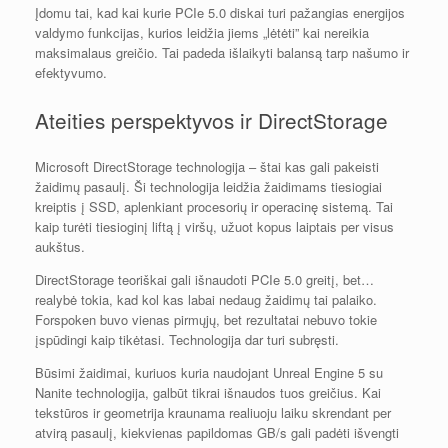
Įdomu tai, kad kai kurie PCIe 5.0 diskai turi pažangias energijos
valdymo funkcijas, kurios leidžia jiems „lėtėti” kai nereikia
maksimalaus greičio. Tai padeda išlaikyti balansą tarp našumo ir
efektyvumo.
Ateities perspektyvos ir DirectStorage
Microsoft DirectStorage technologija – štai kas gali pakeisti
žaidimų pasaulį. Ši technologija leidžia žaidimams tiesiogiai
kreiptis į SSD, aplenkiant procesorių ir operacinę sistemą. Tai
kaip turėti tiesioginį liftą į viršų, užuot kopus laiptais per visus
aukštus.
DirectStorage teoriškai gali išnaudoti PCIe 5.0 greitį, bet…
realybė tokia, kad kol kas labai nedaug žaidimų tai palaiko.
Forspoken buvo vienas pirmųjų, bet rezultatai nebuvo tokie
įspūdingi kaip tikėtasi. Technologija dar turi subręsti.
Būsimi žaidimai, kuriuos kuria naudojant Unreal Engine 5 su
Nanite technologija, galbūt tikrai išnaudos tuos greičius. Kai
tekstūros ir geometrija kraunama realiuoju laiku skrendant per
atvirą pasaulį, kiekvienas papildomas GB/s gali padėti išvengti