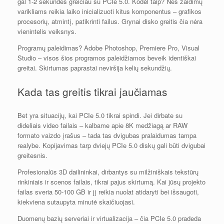
gal 1-2 sekundes greičiau su PCIe 5.0. Kodėl taip? Nes žaidimų
varikliams reikia laiko inicializuoti kitus komponentus – grafikos
procesorių, atmintį, patikrinti failus. Grynai disko greitis čia nėra
vienintelis veiksnys.
Programų paleidimas? Adobe Photoshop, Premiere Pro, Visual
Studio – visos šios programos paleidžiamos beveik identiškai
greitai. Skirtumas paprastai neviršija kelių sekundžių.
Kada tas greitis tikrai jaučiamas
Bet yra situacijų, kai PCIe 5.0 tikrai spindi. Jei dirbate su
dideliais video failais – kalbame apie 8K medžiagą ar RAW
formato vaizdo įrašus – tada tas dvigubas pralaidumas tampa
realybe. Kopijavimas tarp dviejų PCIe 5.0 diskų gali būti dvigubai
greitesnis.
Profesionalūs 3D dailininkai, dirbantys su milžiniškais tekstūrų
rinkiniais ir scenos failais, tikrai pajus skirtumą. Kai jūsų projekto
failas sveria 50-100 GB ir jį reikia nuolat atidaryti bei išsaugoti,
kiekviena sutaupyta minutė skaičiuojasi.
Duomenų bazių serveriai ir virtualizacija – čia PCIe 5.0 pradeda