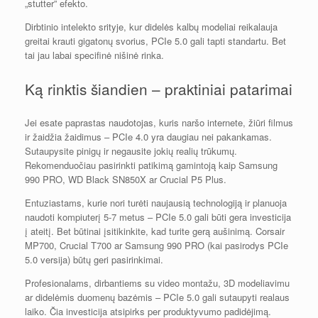
„stutter” efekto.
Dirbtinio intelekto srityje, kur didelės kalbų modeliai reikalauja
greitai krauti gigatonų svorius, PCIe 5.0 gali tapti standartu. Bet
tai jau labai specifinė nišinė rinka.
Ką rinktis šiandien – praktiniai patarimai
Jei esate paprastas naudotojas, kuris naršo internete, žiūri filmus
ir žaidžia žaidimus – PCIe 4.0 yra daugiau nei pakankamas.
Sutaupysite pinigų ir negausite jokių realių trūkumų.
Rekomenduočiau pasirinkti patikimą gamintoją kaip Samsung
990 PRO, WD Black SN850X ar Crucial P5 Plus.
Entuziastams, kurie nori turėti naujausią technologiją ir planuoja
naudoti kompiuterį 5-7 metus – PCIe 5.0 gali būti gera investicija
į ateitį. Bet būtinai įsitikinkite, kad turite gerą aušinimą. Corsair
MP700, Crucial T700 ar Samsung 990 PRO (kai pasirodys PCIe
5.0 versija) būtų geri pasirinkimai.
Profesionalams, dirbantiems su video montažu, 3D modeliavimu
ar didelėmis duomenų bazėmis – PCIe 5.0 gali sutaupyti realaus
laiko. Čia investicija atsipirks per produktyvumo padidėjimą.