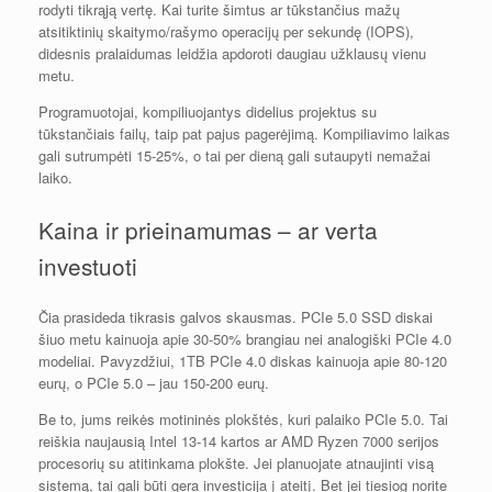
rodyti tikrąją vertę. Kai turite šimtus ar tūkstančius mažų
atsitiktinių skaitymo/rašymo operacijų per sekundę (IOPS),
didesnis pralaidumas leidžia apdoroti daugiau užklausų vienu
metu.
Programuotojai, kompiliuojantys didelius projektus su
tūkstančiais failų, taip pat pajus pagerėjimą. Kompiliavimo laikas
gali sutrumpėti 15-25%, o tai per dieną gali sutaupyti nemažai
laiko.
Kaina ir prieinamumas – ar verta
investuoti
Čia prasideda tikrasis galvos skausmas. PCIe 5.0 SSD diskai
šiuo metu kainuoja apie 30-50% brangiau nei analogiški PCIe 4.0
modeliai. Pavyzdžiui, 1TB PCIe 4.0 diskas kainuoja apie 80-120
eurų, o PCIe 5.0 – jau 150-200 eurų.
Be to, jums reikės motininės plokštės, kuri palaiko PCIe 5.0. Tai
reiškia naujausią Intel 13-14 kartos ar AMD Ryzen 7000 serijos
procesorių su atitinkama plokšte. Jei planuojate atnaujinti visą
sistemą, tai gali būti gera investicija į ateitį. Bet jei tiesiog norite