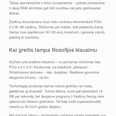
Tačiau apsvarstykite ir kitus komponentus – greitas procesorius
ir daug RAM atminties gali būti svarbiau nei pats greičiausias
diskas.
Žaidimų entuziastams šiuo metu sunkoka rekomenduoti PCIe
5.0 tik dėl žaidimų. Skirtumas per mažas, kad pateisintų kainą.
Geriau tuos papildomus 50-100 eurų investuoti į geresnę vaizdo
plokštę ar monitorių.
Kai greitis tampa filosofijos klausimu
Grįžtant prie pradinio klausimo – ar jaučiamas skirtumas tarp
PCIe 4.0 ir 5.0? Atsakymas yra klasikinis „priklauso”.
Sintetiniuose testuose – taip, dvigubas. Realiame gyvenime
daugumai žmonių – ne itin.
Technologijų evoliucija dažnai vyksta greičiau nei mūsų
gebėjimas ją išnaudoti. Turime diskus, kurie gali perskaityti 14
GB per sekundę, bet dauguma programų ir žaidimų tiesiog nėra
optimizuoti tokiems greičiams. Tai kaip turėti superautomobilį
mieste su 50 km/h greičio ribojimu.
Bet štai kas įdomu – technologijų pažanga visada prasideda nuo