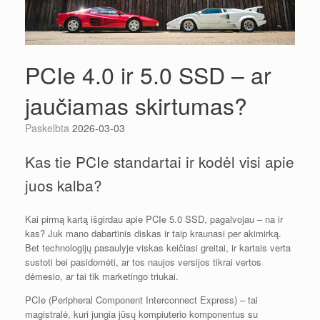
PCIe 4.0 ir 5.0 SSD – ar
jaučiamas skirtumas?
Paskelbta
2026-03-03
Kas tie PCIe standartai ir kodėl visi apie
juos kalba?
Kai pirmą kartą išgirdau apie PCIe 5.0 SSD, pagalvojau – na ir
kas? Juk mano dabartinis diskas ir taip kraunasi per akimirką.
Bet technologijų pasaulyje viskas keičiasi greitai, ir kartais verta
sustoti bei pasidomėti, ar tos naujos versijos tikrai vertos
dėmesio, ar tai tik marketingo triukai.
PCIe (Peripheral Component Interconnect Express) – tai
magistralė, kuri jungia jūsų kompiuterio komponentus su