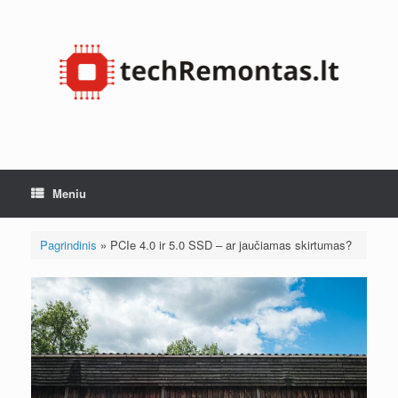
Pereiti
prie
turinio
Meniu
Pagrindinis
»
PCIe 4.0 ir 5.0 SSD – ar jaučiamas skirtumas?