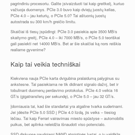
pagrindiniu procesoriu. Galite įsivaizduoti tai kaip greitkelį, kuriuo
važiuoja duomenys. PCIe 3.0 buvo kaip dviejų juostų kelias,
PCIe 4.0 – jau keturių, o PCIe 5.0? Tai aštuonių juostų
autostrada su 300 km/h greičio limitu.
Skaičiai iš tiesų įspūdingi: PCIe 3.0 pasiekia apie 3500 MB/s
skaitymo greitį, PCIe 4.0 – iki 7000 MB/s, o PCIe 5.0 teoriškai
gali pasiekti net 14000 MB/s. Bet ar šie skaičiai ką nors reiškia
realiame gyvenime?
Kaip tai veikia techniškai
Kiekviena nauja PCIe karta dvigubina pralaidumą palyginus su
ankstesne. Tai pasiekiama ne tik didinant signalo dažnį, bet ir
tobulinant duomenų perdavimo protokolus. PCIe 4.0 veikia 16
GT/s (gigatransferų per sekundę), o PCIe 5.0 – jau 32 GT/s.
Įdomiausia tai, kad šie standartai yra atgaline tvarka suderinami.
Jei įdėsite PCIe 5.0 SSD į PCIe 4.0 lizdą, jis veiks – tiesiog
lėčiau. Tai kaip Ferrari vairavimas miesto spūstyse – automobilis
puikus, bet aplinka neleidžia išnaudoti viso potencialo.
SSD diskuose naudojami NAND atmintinės lustai, o jų valdiklis