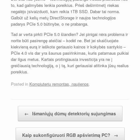
to, kad galimybės lenkia poreikius. Prieš dešimtmetį niekas
negalėjo įsivaizduoti, kam reikia 1TB SSD. Dabar tai norma.
Galbūt už kelių metų DirectStorage ir naujos technologijos
padarys PCIe 5.0 būtinybe, o ne prabanga.
Tad ar verta pirkti PCIe 5.0 šiandien? Jei pinigai nėra problema ir
norite būti pasirengę ateičiai – kodėl ne. Bet jei skaičiuojate
kiekvieną eurą ir ieškote geriausio kainos ir kokybės santykio –
PCIe 4.0 vis dar yra šaunus pasirinkimas, kuris patarnaus puikiai
dar ilgus metus. Kartais protingiausia investicija yra ne į
greičiausią technologiją, o į tą, kuri geriausiai atitinka jūsų realius
poreikius.
Posted in
Kompiuterių remontas, naujienos
.
Įrašų navigacija
←
Išmaniųjų dūmų detektorių sujungimas
Kaip sukonfigūruoti RGB apšvietimą PC?
→