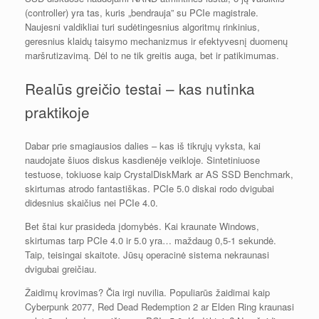
(controller) yra tas, kuris „bendrauja” su PCIe magistrale.
Naujesni valdikliai turi sudėtingesnius algoritmų rinkinius,
geresnius klaidų taisymo mechanizmus ir efektyvesnį duomenų
maršrutizavimą. Dėl to ne tik greitis auga, bet ir patikimumas.
Realūs greičio testai – kas nutinka
praktikoje
Dabar prie smagiausios dalies – kas iš tikrųjų vyksta, kai
naudojate šiuos diskus kasdienėje veikloje. Sintetiniuose
testuose, tokiuose kaip CrystalDiskMark ar AS SSD Benchmark,
skirtumas atrodo fantastiškas. PCIe 5.0 diskai rodo dvigubai
didesnius skaičius nei PCIe 4.0.
Bet štai kur prasideda įdomybės. Kai kraunate Windows,
skirtumas tarp PCIe 4.0 ir 5.0 yra… maždaug 0,5-1 sekundė.
Taip, teisingai skaitote. Jūsų operacinė sistema nekraunasi
dvigubai greičiau.
Žaidimų krovimas? Čia irgi nuvilia. Populiarūs žaidimai kaip
Cyberpunk 2077, Red Dead Redemption 2 ar Elden Ring kraunasi