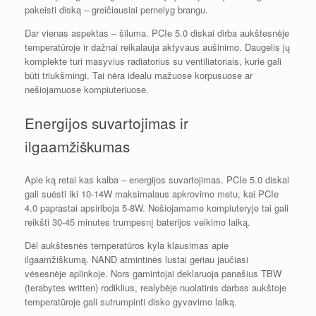
pakeisti diską – greičiausiai pernelyg brangu.
Dar vienas aspektas – šiluma. PCIe 5.0 diskai dirba aukštesnėje
temperatūroje ir dažnai reikalauja aktyvaus aušinimo. Daugelis jų
komplekte turi masyvius radiatorius su ventiliatoriais, kurie gali
būti triukšmingi. Tai nėra idealu mažuose korpusuose ar
nešiojamuose kompiuteriuose.
Energijos suvartojimas ir
ilgaamžiškumas
Apie ką retai kas kalba – energijos suvartojimas. PCIe 5.0 diskai
gali suėsti iki 10-14W maksimalaus apkrovimo metu, kai PCIe
4.0 paprastai apsiriboja 5-8W. Nešiojamame kompiuteryje tai gali
reikšti 30-45 minutes trumpesnį baterijos veikimo laiką.
Dėl aukštesnės temperatūros kyla klausimas apie
ilgaamžiškumą. NAND atmintinės lustai geriau jaučiasi
vėsesnėje aplinkoje. Nors gamintojai deklaruoja panašius TBW
(terabytes written) rodiklius, realybėje nuolatinis darbas aukštoje
temperatūroje gali sutrumpinti disko gyvavimo laiką.