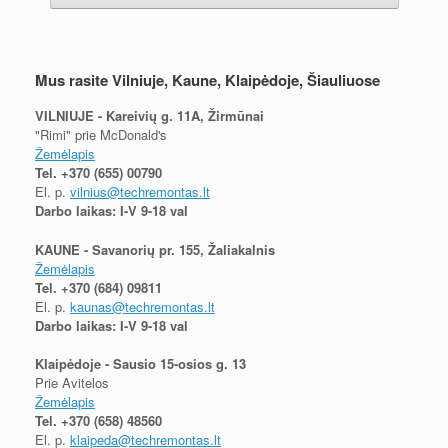
Mus rasite Vilniuje, Kaune, Klaipėdoje, Šiauliuose
VILNIUJE - Kareivių g. 11A, Žirmūnai
"Rimi" prie McDonald's
Žemėlapis
Tel.
+370 (655) 00790
El. p.
vilnius@techremontas.lt
Darbo laikas: I-V 9-18 val
KAUNE - Savanorių pr. 155, Žaliakalnis
Žemėlapis
Tel.
+370 (684) 09811
El. p.
kaunas@techremontas.lt
Darbo laikas: I-V 9-18 val
Klaipėdoje - Sausio 15-osios g. 13
Prie Avitelos
Žemėlapis
Tel.
+370 (658) 48560
El. p.
klaipeda@techremontas.lt