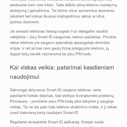
perduosite kam nors kitam. Tada atlikite pilną telefono nustatymų
atstatymą į gamyklinius. Tai ištrins visus asmeninius duomenis,
įskaitant bet kokius likusius kriptografinius raktus ar kitus
jautrius duomenis.
Jei senasis telefonas tiesiog sugedo ir jo nebegalite naudoti,
nebijokite – jūsų Smart-ID saugumas nebuvo pažeistas. Privatūs
raktai telefone yra saugomi specialioje apsaugotoje atminties
srityje, ir net jei kas nors gautų fizinę prieigą prie telefono, jų
išgauti būtų beveik neįmanoma be jūsų PIN kodo.
Kai viskas veikia: patarimai kasdieniam
naudojimui
Sėkmingai aktyvavus Smart-ID naujame telefone, verta
pasirūpinti keliais dalykais, kad ateityje išvengtumėte problemų.
Pirmiausia – įsiminkite savo PIN kodą arba laikykite jį saugioje
vietoje. Tai ne tas pats kaip telefono atrakinimo kodas, ir jį reikės
įvesti kiekvieną kartą naudojant Smart-ID.
Reguliariai atnaujinkite Smart-ID aplikaciją. Kūrėjai nuolat