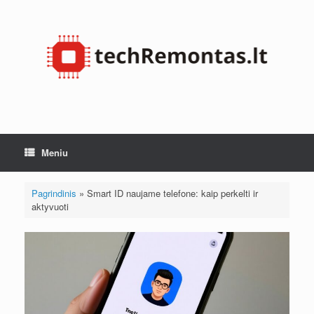
Pereiti
prie
turinio
Meniu
Pagrindinis
»
Smart ID naujame telefone: kaip perkelti ir
aktyvuoti