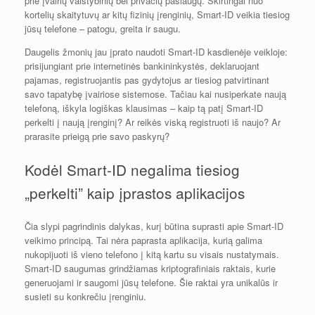
prie įvairių valstybinių bei privačių paslaugų. Skirtingai nuo
kortelių skaitytuvų ar kitų fizinių įrenginių, Smart-ID veikia tiesiog
jūsų telefone – patogu, greita ir saugu.
Daugelis žmonių jau įprato naudoti Smart-ID kasdienėje veikloje:
prisijungiant prie internetinės bankininkystės, deklaruojant
pajamas, registruojantis pas gydytojus ar tiesiog patvirtinant
savo tapatybę įvairiose sistemose. Tačiau kai nusiperkate naują
telefoną, iškyla logiškas klausimas – kaip tą patį Smart-ID
perkelti į naują įrenginį? Ar reikės viską registruoti iš naujo? Ar
prarasite prieigą prie savo paskyrų?
Kodėl Smart-ID negalima tiesiog
„perkelti” kaip įprastos aplikacijos
Čia slypi pagrindinis dalykas, kurį būtina suprasti apie Smart-ID
veikimo principą. Tai nėra paprasta aplikacija, kurią galima
nukopijuoti iš vieno telefono į kitą kartu su visais nustatymais.
Smart-ID saugumas grindžiamas kriptografiniais raktais, kurie
generuojami ir saugomi jūsų telefone. Šie raktai yra unikalūs ir
susieti su konkrečiu įrenginiu.