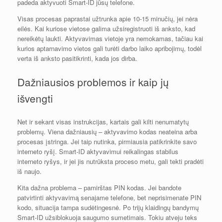
padeda aktyvuoti Smart-ID jūsų telefone.
Visas procesas paprastai užtrunka apie 10-15 minučių, jei nėra
eilės. Kai kuriose vietose galima užsiregistruoti iš anksto, kad
nereikėtų laukti. Aktyvavimas vietoje yra nemokamas, tačiau kai
kurios aptarnavimo vietos gali turėti darbo laiko apribojimų, todėl
verta iš anksto pasitikrinti, kada jos dirba.
Dažniausios problemos ir kaip jų
išvengti
Net ir sekant visas instrukcijas, kartais gali kilti nenumatytų
problemų. Viena dažniausių – aktyvavimo kodas neateina arba
procesas įstringa. Jei taip nutinka, pirmiausia patikrinkite savo
interneto ryšį. Smart-ID aktyvavimui reikalingas stabilus
interneto ryšys, ir jei jis nutrūksta proceso metu, gali tekti pradėti
iš naujo.
Kita dažna problema – pamirštas PIN kodas. Jei bandote
patvirtinti aktyvavimą senajame telefone, bet neprisimenate PIN
kodo, situacija tampa sudėtingesnė. Po trijų klaidingų bandymų
Smart-ID užsiblokuoja saugumo sumetimais. Tokiu atveju teks