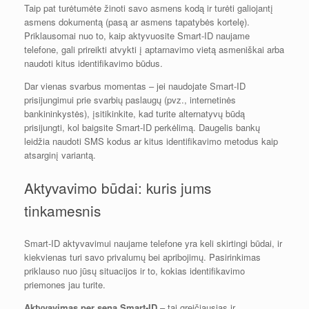
Taip pat turėtumėte žinoti savo asmens kodą ir turėti galiojantį
asmens dokumentą (pasą ar asmens tapatybės kortelę).
Priklausomai nuo to, kaip aktyvuosite Smart-ID naujame
telefone, gali prireikti atvykti į aptarnavimo vietą asmeniškai arba
naudoti kitus identifikavimo būdus.
Dar vienas svarbus momentas – jei naudojate Smart-ID
prisijungimui prie svarbių paslaugų (pvz., internetinės
bankininkystės), įsitikinkite, kad turite alternatyvų būdą
prisijungti, kol baigsite Smart-ID perkėlimą. Daugelis bankų
leidžia naudoti SMS kodus ar kitus identifikavimo metodus kaip
atsarginį variantą.
Aktyvavimo būdai: kuris jums
tinkamesnis
Smart-ID aktyvavimui naujame telefone yra keli skirtingi būdai, ir
kiekvienas turi savo privalumų bei apribojimų. Pasirinkimas
priklauso nuo jūsų situacijos ir to, kokias identifikavimo
priemones jau turite.
Aktyvavimas per seną Smart-ID
– tai greičiausias ir