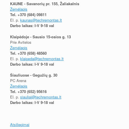
KAUNE - Savanorių pr. 155, Žaliakalnis
Žemėlapis
Tel.
+370 (684) 09811
El. p.
kaunas@techremontas.lt
Darbo laikas: I-V 9-18 val
Klaipėdoje - Sausio 15-osios g. 13
Prie Avitelos
Žemėlapis
Tel.
+370 (658) 48560
El. p.
klaipeda@techremontas.lt
Darbo laikas: I-V 9-18 val
Šiauliuose - Gegužių g. 30
PC Arena
Žemėlapis
Tel.
+370 (652) 95616
El. p.
siauliai@techremontas.lt
Darbo laikas: I-V 9-18 val
Atsiliepimai