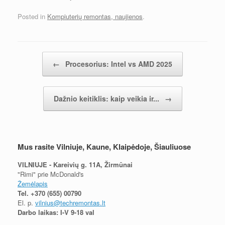
Posted in
Kompiuterių remontas, naujienos
.
Įrašų navigacija
←
Procesorius: Intel vs AMD 2025
Dažnio keitiklis: kaip veikia ir...
→
Mus rasite Vilniuje, Kaune, Klaipėdoje, Šiauliuose
VILNIUJE - Kareivių g. 11A, Žirmūnai
"Rimi" prie McDonald's
Žemėlapis
Tel.
+370 (655) 00790
El. p.
vilnius@techremontas.lt
Darbo laikas: I-V 9-18 val