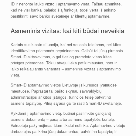
ID ir nenorite laukti vizito į aptarnavimo vietą. Tačiau atminkite,
kad ne visi bankai palaiko šią funkciją, todėl verta iš anksto
pasitikrinti savo banko svetainėje ar klientų aptarnavime.
Asmeninis vizitas: kai kiti būdai neveikia
Kartais susiklosto situacija, kai nei senasis telefonas, nei kitos
identifikavimo priemonės neprieinamos. Galbūt tai jūsų pirmasis
Smart-ID aktyvavimas, o gal tiesiog praradote visas kitas
prieigos priemones. Tokiu atveju lieka patikimiausias, nors ir
laiko reikalaujantis variantas – asmeninis vizitas į aptarnavimo
vietą.
Smart-ID aptarnavimo vietos Lietuvoje įsikūrusios įvairiuose
miestuose. Paprastai tai pašto skyriai, savivaldybių
administracijos ar kitos įstaigos, turinčios teisę patvirtinti
asmens tapatybę. Pilną sąrašą galite rasti Smart-ID svetainėje.
Vykdami į aptarnavimo vietą, būtinai pasiimkite galiojantį
asmens dokumentą – pasą arba asmens tapatybės kortelę.
Vairuotojo pažymėjimas šiam tikslui netinka. Aptarnavimo vietoje
darbuotojas patikrina jūsų dokumentus, patvirtina tapatybę ir