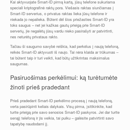
Kai aktyvuojate Smart-ID pirmą kartą, jūsų telefone sukuriama
speciali kriptografinė raktų pora. Viešasis raktas siunčiamas į
Smart-ID serverius, o privatus raktas lieka jūsų telefone ir
niekada jo nepalieka. Būtent dėl šios priežasties Smart-ID yra
toks saugus – net jei kažkas gautų prieigą prie Smart-ID
serverių, jie negalėtų jūsų vardu nieko pasirašyti ar patvirtinti,
nes neturėtų privataus rakto.
Tačiau ši saugumo savybė reiškia, kad perkėlus į naują telefoną,
reikės Smart-ID aktyvuoti iš naujo. Tai nėra klaida ar trūkumas –
tai būtent taip ir turi veikti, kad būtų užtikrintas maksimalus
saugumas.
Pasiruošimas perkėlimui: ką turėtumėte
žinoti prieš pradedant
Prieš pradedant Smart-ID perkėlimo procesą į naują telefoną,
verta pasirūpinti keliais dalykais. Visų pirma, įsitikinkite, kad
turite prieigą prie savo senosios Smart-ID paskyros. Jei dar turite
senąjį telefoną ir jis veikia, tai puiku – galėsite patvirtinti savo
tapatybę naudodami jį.