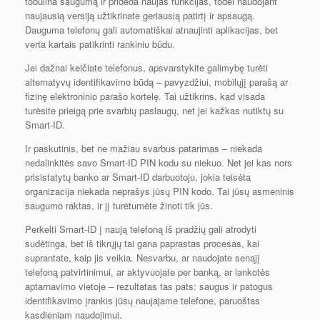
tobulina saugumą ir prideda naujas funkcijas, todėl naudojant
naujausią versiją užtikrinate geriausią patirtį ir apsaugą.
Dauguma telefonų gali automatiškai atnaujinti aplikacijas, bet
verta kartais patikrinti rankiniu būdu.
Jei dažnai keičiate telefonus, apsvarstykite galimybę turėti
alternatyvų identifikavimo būdą – pavyzdžiui, mobilųjį parašą ar
fizinę elektroninio parašo kortelę. Tai užtikrins, kad visada
turėsite prieigą prie svarbių paslaugų, net jei kažkas nutiktų su
Smart-ID.
Ir paskutinis, bet ne mažiau svarbus patarimas – niekada
nedalinkitės savo Smart-ID PIN kodu su niekuo. Net jei kas nors
prisistatytų banko ar Smart-ID darbuotoju, jokia teisėta
organizacija niekada neprašys jūsų PIN kodo. Tai jūsų asmeninis
saugumo raktas, ir jį turėtumėte žinoti tik jūs.
Perkelti Smart-ID į naują telefoną iš pradžių gali atrodyti
sudėtinga, bet iš tikrųjų tai gana paprastas procesas, kai
suprantate, kaip jis veikia. Nesvarbu, ar naudojate senąjį
telefoną patvirtinimui, ar aktyvuojate per banką, ar lankotės
aptarnavimo vietoje – rezultatas tas pats: saugus ir patogus
identifikavimo įrankis jūsų naujajame telefone, paruoštas
kasdieniam naudojimui.