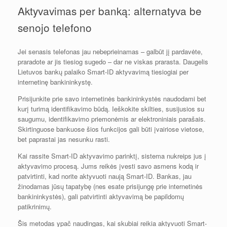
Aktyvavimas per banką: alternatyva be
senojo telefono
Jei senasis telefonas jau nebeprieinamas – galbūt jį pardavėte,
praradote ar jis tiesiog sugedo – dar ne viskas prarasta. Daugelis
Lietuvos bankų palaiko Smart-ID aktyvavimą tiesiogiai per
internetinę bankininkystę.
Prisijunkite prie savo internetinės bankininkystės naudodami bet
kurį turimą identifikavimo būdą. Ieškokite skilties, susijusios su
saugumu, identifikavimo priemonėmis ar elektroniniais parašais.
Skirtinguose bankuose šios funkcijos gali būti įvairiose vietose,
bet paprastai jas nesunku rasti.
Kai rassite Smart-ID aktyvavimo parinktį, sistema nukreips jus į
aktyvavimo procesą. Jums reikės įvesti savo asmens kodą ir
patvirtinti, kad norite aktyvuoti naują Smart-ID. Bankas, jau
žinodamas jūsų tapatybę (nes esate prisijungę prie internetinės
bankininkystės), gali patvirtinti aktyvavimą be papildomų
patikrinimų.
Šis metodas ypač naudingas, kai skubiai reikia aktyvuoti Smart-