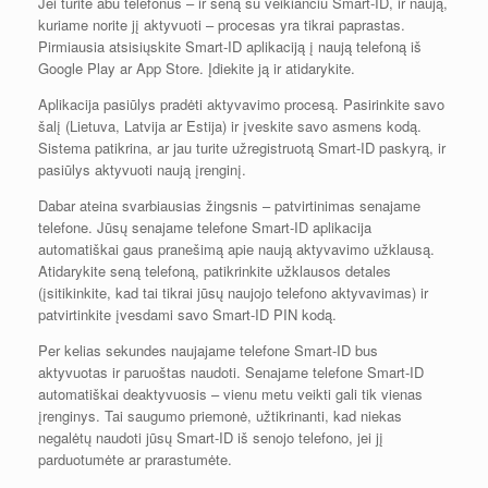
Jei turite abu telefonus – ir seną su veikiančiu Smart-ID, ir naują,
kuriame norite jį aktyvuoti – procesas yra tikrai paprastas.
Pirmiausia atsisiųskite Smart-ID aplikaciją į naują telefoną iš
Google Play ar App Store. Įdiekite ją ir atidarykite.
Aplikacija pasiūlys pradėti aktyvavimo procesą. Pasirinkite savo
šalį (Lietuva, Latvija ar Estija) ir įveskite savo asmens kodą.
Sistema patikrina, ar jau turite užregistruotą Smart-ID paskyrą, ir
pasiūlys aktyvuoti naują įrenginį.
Dabar ateina svarbiausias žingsnis – patvirtinimas senajame
telefone. Jūsų senajame telefone Smart-ID aplikacija
automatiškai gaus pranešimą apie naują aktyvavimo užklausą.
Atidarykite seną telefoną, patikrinkite užklausos detales
(įsitikinkite, kad tai tikrai jūsų naujojo telefono aktyvavimas) ir
patvirtinkite įvesdami savo Smart-ID PIN kodą.
Per kelias sekundes naujajame telefone Smart-ID bus
aktyvuotas ir paruoštas naudoti. Senajame telefone Smart-ID
automatiškai deaktyvuosis – vienu metu veikti gali tik vienas
įrenginys. Tai saugumo priemonė, užtikrinanti, kad niekas
negalėtų naudoti jūsų Smart-ID iš senojo telefono, jei jį
parduotumėte ar prarastumėte.