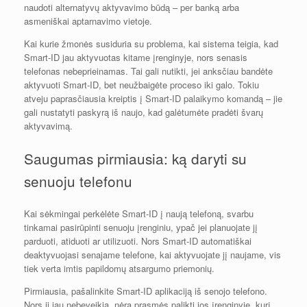
naudoti alternatyvų aktyvavimo būdą – per banką arba
asmeniškai aptarnavimo vietoje.
Kai kurie žmonės susiduria su problema, kai sistema teigia, kad
Smart-ID jau aktyvuotas kitame įrenginyje, nors senasis
telefonas nebeprieinamas. Tai gali nutikti, jei anksčiau bandėte
aktyvuoti Smart-ID, bet neužbaigėte proceso iki galo. Tokiu
atveju paprasčiausia kreiptis į Smart-ID palaikymo komandą – jie
gali nustatyti paskyrą iš naujo, kad galėtumėte pradėti švarų
aktyvavimą.
Saugumas pirmiausia: ką daryti su
senuoju telefonu
Kai sėkmingai perkėlėte Smart-ID į naują telefoną, svarbu
tinkamai pasirūpinti senuoju įrenginiu, ypač jei planuojate jį
parduoti, atiduoti ar utilizuoti. Nors Smart-ID automatiškai
deaktyvuojasi senajame telefone, kai aktyvuojate jį naujame, vis
tiek verta imtis papildomų atsargumo priemonių.
Pirmiausia, pašalinkite Smart-ID aplikaciją iš senojo telefono.
Nors ji jau nebeveikia, nėra prasmės palikti jos įrenginyje, kurį