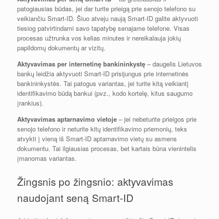
patogiausias būdas, jei dar turite prieigą prie senojo telefono su
veikiančiu Smart-ID. Šiuo atveju naują Smart-ID galite aktyvuoti
tiesiog patvirtindami savo tapatybę senajame telefone. Visas
procesas užtrunka vos kelias minutes ir nereikalauja jokių
papildomų dokumentų ar vizitų.
Aktyvavimas per internetinę bankininkystę
– daugelis Lietuvos
bankų leidžia aktyvuoti Smart-ID prisijungus prie internetinės
bankininkystės. Tai patogus variantas, jei turite kitą veikiantį
identifikavimo būdą bankui (pvz., kodo kortelę, kitus saugumo
įrankius).
Aktyvavimas aptarnavimo vietoje
– jei nebeturite prieigos prie
senojo telefono ir neturite kitų identifikavimo priemonių, teks
atvykti į vieną iš Smart-ID aptarnavimo vietų su asmens
dokumentu. Tai ilgiausias procesas, bet kartais būna vienintelis
įmanomas variantas.
Žingsnis po žingsnio: aktyvavimas
naudojant seną Smart-ID