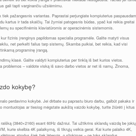
us gali tapti varginančiu užsiėmimu.
ek tiek pažangesnis variantas. Paprastai perjungiate kompiuterius paspausdam
du kartus ir tada skaičių. Tai žymiai patogesnis būdas, ypač kai reikia greitai
problemų su specifinėmis klaviatūromis ar operacinėmis sistemomis.
kur fizinis įrenginys papildomas specialia programėle. Galite matyti visus
liu, net perkelti failus tarp sistemų. Skamba puikiai, bet reikia, kad visi
 atitinkamą programinę įrangą.
dimų klasė. Galite valdyti kompiuterius per tinklą iš bet kurios vietos.
a problemos – valdote viską iš savo darbo vietos ar net iš namų. Žinoma,
aizdo kokybę?
alo perdavimo kokybė. Jei dirbate su paprastu biuro darbu, galbūt pakaks ir
o montuotojas ar tiesiog mėgstate aukštą vaizdo kokybę, turite žiūrėti į kitus
4K raišką (3840×2160) esant 60Hz dažniui. Tai užtikrins sklandų vaizdą be jokių
VM, kurie skelbia 4K palaikymą, iš tikrųjų veikia gerai. Kai kurie palaiko 4K,
judėjimas atrodys šiek tiek lėtesnis, o slinkimas – ne toks sklandus.