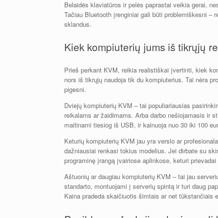
Belaidės klaviatūros ir pelės paprastai veikia gerai, 
Tačiau Bluetooth įrenginiai gali būti problemiškesni – 
sklandus.
Kiek kompiuterių jums iš tikrųjų re
Prieš perkant KVM, reikia realistiškai įvertinti, kiek 
nors iš tikrųjų naudoja tik du kompiuterius. Tai nėra 
pigesni.
Dviejų kompiuterių KVM – tai populiariausias pasirin
reikalams ar žaidimams. Arba darbo nešiojamasis ir sta
maitinami tiesiog iš USB, ir kainuoja nuo 30 iki 100 eu
Keturių kompiuterių KVM jau yra verslo ar profesionalau
dažniausiai renkasi tokius modelius. Jei dirbate su s
programinę įrangą įvairiose aplinkose, keturi prievadai g
Aštuonių ar daugiau kompiuterių KVM – tai jau serverių 
standarto, montuojami į serverių spintą ir turi daug pa
Kaina pradeda skaičiuotis šimtais ar net tūkstančiais 