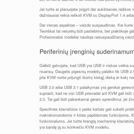
Jei turite ar planuojate įsigyti dar aukštesnės raiškos
dažniausiai reikia ieškoti KVM su DisplayPort 1.4 arb
Dar vienas aspektas – vaizdo suspaudimas. Kai kuri
Teoriškai tai neturėtų būti pastebima, bet praktikoje ga
Profesionalūs modeliai naudoja nesuspaudžiamą vaizdo 
Periferinių įrenginių suderinamum
Galbūt galvojate, kad USB yra USB ir viskas veikia su
niuansų. Daugelis pigesnių modelių palaiko tik USB 2.0
prie KVM norite prijungti išorinį kietąjį diską ar kokį no
USB 3.0 arba USB 3.1 palaikymas yra gerokai geresnis 
suprasti, kad ne visi USB prievadai ant KVM gali būti v
2.0. Tai gali būti pakankamai geram sprendimui, jei žin
Specifinės klaviatūros ir pelės kartais gali sukelti pr
makrokomandomis ir kitais papildomais funkcijomis. Ka
funkcionalumo. Jei turite brangią mechaninę klaviatūrą s
yra bandę ją su konkrečiu KVM modeliu.