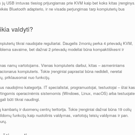
nes jų USB imtuvas tiesiog prijungiamas prie KVM kaip bet koks kitas įrenginys
reikės Bluetooth adapterio, ir ne visada perjungimas tarp kompiuterių bus
ikia valdyti?
kompiuterių tikrai naudojate reguliariai. Daugelis žmonių perka 4 prievadų KVM,
problema savaime, bet dažnai 2 prievadų modeliai būna kompaktiškesni ir
kimas namų vartotojams. Vienas kompiuteris darbui, kitas – asmeniniams
cionarus kompiuteris. Tokie įrenginiai paprastai būna nedideli, neretai
rų, priklausomai nuo funkcijų.
s naudojimo kategorija. IT specialistai, programuotojai, testuotojai – štai kas
kirtingomis operacinėmis sistemomis (Windows, Linux, macOS) arba testuojate
ali būti tikrai naudingi.
kambarių ir duomenų centrų teritorija. Tokie įrenginiai dažnai būna 19 colių
pildomų funkcijų kaip nuotolinis valdymas, vartotojų teisių valdymas ir pan.
eurų.