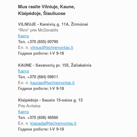
Mus rasite Vilniuje, Kaune,
Klaipėdoje, Šiauliuose
VILNIUJE - Kareivių g. 11A, Žirmūnai
"Rimi" prie McDonald's
Карта
Тел.
+370 (655) 00790
Ел. п.
vilnius@techremontas.lt
Години роботи: I-V 9-18
KAUNE - Savanorių pr. 155, Žaliakalnis
Карта
Тел.
+370 (684) 09811
Ел. п.
kaunas@techremontas.lt
Години роботи: I-V 9-18
Klaipėdoje - Sausio 15-osios g. 13
Prie Avitelos
Карта
Тел.
+370 (658) 48560
Ел. п.
klaipeda@techremontas.lt
Години роботи: I-V 9-18