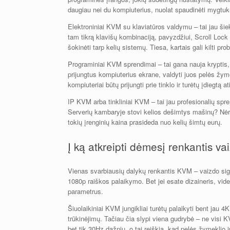
daugiau nei du kompiuterius, nuolat spaudinėti mygtuk
Elektroniniai KVM su klaviatūros valdymu – tai jau ši
tam tikrą klavišų kombinaciją, pavyzdžiui, Scroll Lock 
šokinėti tarp kelių sistemų. Tiesa, kartais gali kilti 
Programiniai KVM sprendimai – tai gana nauja kryptis, 
prijungtus kompiuterius ekrane, valdyti juos pelės žymek
kompiuteriai būtų prijungti prie tinklo ir turėtų įdiegtą
IP KVM arba tinkliniai KVM – tai jau profesionalių spren
Serverių kambaryje stovi kelios dešimtys mašinų? Nėr
tokių įrenginių kaina prasideda nuo kelių šimtų eurų.
Į ką atkreipti dėmesį renkantis v
Vienas svarbiausių dalykų renkantis KVM – vaizdo sign
1080p raiškos palaikymo. Bet jei esate dizaineris, vide
parametrus.
Šiuolaikiniai KVM jungikliai turėtų palaikyti bent jau 
trūkinėjimų. Tačiau čia slypi viena gudrybė – ne visi K
bet tik 30Hz dažniu, o tai reiškia, kad pelės žymeklio 