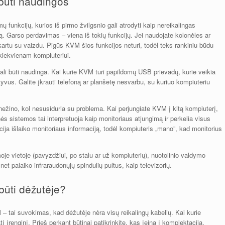
 būti naudingos
mų funkcijų, kurios iš pirmo žvilgsnio gali atrodyti kaip nereikalingas
. Garso perdavimas – viena iš tokių funkcijų. Jei naudojate kolonėles ar
artu su vaizdu. Pigūs KVM šios funkcijos neturi, todėl teks rankiniu būdu
 kiekvienam kompiuteriui.
li būti naudinga. Kai kurie KVM turi papildomų USB prievadų, kurie veikia
yvus. Galite įkrauti telefoną ar planšetę nesvarbu, su kuriuo kompiuteriu
 nežino, kol nesusiduria su problema. Kai perjungiate KVM į kitą kompiuterį,
nės sistemos tai interpretuoja kaip monitoriaus atjungimą ir perkelia visus
ija išlaiko monitoriaus informaciją, todėl kompiuteris „mano”, kad monitorius
je vietoje (pavyzdžiui, po stalu ar už kompiuterių), nuotolinio valdymo
 net palaiko infraraudonųjų spindulių pultus, kaip televizorių.
 būti dėžutėje?
– tai suvokimas, kad dėžutėje nėra visų reikalingų kabelių. Kai kurie
tį įrenginį. Prieš perkant būtinai patikrinkite, kas įeina į komplektaciją.