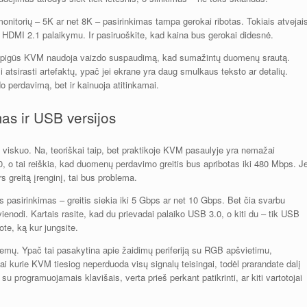
 monitorių – 5K ar net 8K – pasirinkimas tampa gerokai ribotas. Tokiais atvejai
a HDMI 2.1 palaikymu. Ir pasiruoškite, kad kaina bus gerokai didesnė.
e pigūs KVM naudoja vaizdo suspaudimą, kad sumažintų duomenų srautą.
li atsirasti artefaktų, ypač jei ekrane yra daug smulkaus teksto ar detalių.
perdavimą, bet ir kainuoja atitinkamai.
as ir USB versijos
 viskuo. Na, teoriškai taip, bet praktikoje KVM pasaulyje yra nemažai
, o tai reiškia, kad duomenų perdavimo greitis bus apribotas iki 480 Mbps. Je
rs greitą įrenginį, tai bus problema.
pasirinkimas – greitis siekia iki 5 Gbps ar net 10 Gbps. Bet čia svarbu
ienodi. Kartais rasite, kad du prievadai palaiko USB 3.0, o kiti du – tik USB
ote, ką kur jungsite.
oblemų. Ypač tai pasakytina apie žaidimų periferiją su RGB apšvietimu,
i kurie KVM tiesiog neperduoda visų signalų teisingai, todėl prarandate dalį
u programuojamais klavišais, verta prieš perkant patikrinti, ar kiti vartotojai