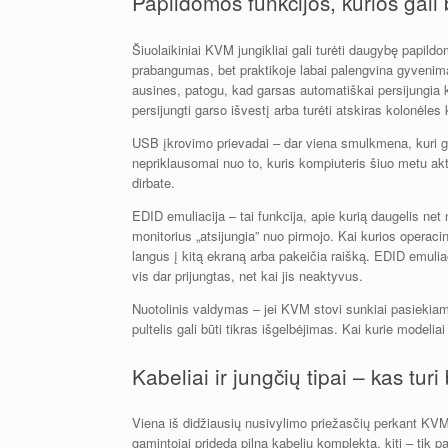
Papildomos funkcijos, kurios gali
Šiuolaikiniai KVM jungikliai gali turėti daugybę papildo
prabangumas, bet praktikoje labai palengvina gyvenimą
ausines, patogu, kad garsas automatiškai persijungia k
persijungti garso išvestį arba turėti atskiras kolonėles
USB įkrovimo prievadai – dar viena smulkmena, kuri ga
nepriklausomai nuo to, kuris kompiuteris šiuo metu akt
dirbate.
EDID emuliacija – tai funkcija, apie kurią daugelis net
monitorius „atsijungia” nuo pirmojo. Kai kurios operaci
langus į kitą ekraną arba pakeičia raišką. EDID emuliac
vis dar prijungtas, net kai jis neaktyvus.
Nuotolinis valdymas – jei KVM stovi sunkiai pasiekiamo
pultelis gali būti tikras išgelbėjimas. Kai kurie modeliai
Kabeliai ir jungčių tipai – kas turi
Viena iš didžiausių nusivylimo priežasčių perkant KVM 
gamintojai prideda pilną kabelių komplektą, kiti – tik pa