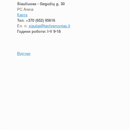
Šiauliuose - Gegužių g. 30
PC Arena
Карта
Тел.
+370 (652) 95616
Ел. п.
siauliai@techremontas.lt
Години роботи: I-V 9-18
Відгуки
e