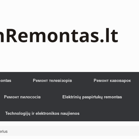
montas
Ремонт телевізорів
Ремонт кавоварок
Ремонт пилососів
Elektrinių paspirtukų remontas
Technologijų ir elektronikos naujienos
erius