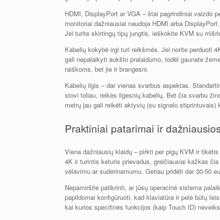
HDMI, DisplayPort ar VGA – štai pagrindiniai vaizdo per
monitoriai dažniausiai naudoja HDMI arba DisplayPort. 
Jei turite skirtingų tipų jungtis, ieškokite KVM su mišr
Kabelių kokybė irgi turi reikšmės. Jei norite perduoti
gali nepalaikyti aukšto pralaidumo, todėl gaunate žem
raiškoms, bet jie ir brangesni.
Kabelių ilgis – dar vienas svarbus aspektas. Standartin
stovi toliau, reikės ilgesnių kabelių. Bet čia svarbu ži
metrų jau gali reikėti aktyvių (su signalo stiprintuvais) 
Praktiniai patarimai ir dažniausio
Viena dažniausių klaidų – pirkti per pigų KVM ir tikėti
4K ir turintis keturis prievadus, greičiausiai kažkas či
vėlavimu ar suderinamumu. Geriau pridėti dar 30-50 eur
Nepamiršite patikrinti, ar jūsų operacinė sistema palai
papildomai konfigūruoti, kad klaviatūra ir pelė būtų t
kai kurios specifinės funkcijos (kaip Touch ID) nevei