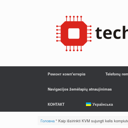
Перейти
до
змісту
Ремонт комп'ютерів
Telefonų re
Navigacijos žemėlapių atnaujinimas
КОНТАКТ
Українська
Головна
"
Kaip išsirinkti KVM sujungti kelis kompiut