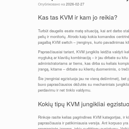
Опубліковано на
2026-02-27
Kas tas KVM ir kam jo reikia?
Turbūt daugelis esate matę situaciją, kai ant darbo stal
pelių ir monitorių. Atrodo kaip kokia komandos centrinė
pagalbą KVM switch – įrenginys, kurio pavadinimas kilę
Paprasčiausiai tariant, KVM jungiklis leidžia valdyti k
mygtuką ar klavišų kombinaciją – ir jau dirbate su kit
administratoriams ar tiems, kas dirba su keliais komp
įrangą, kitame – dirbate su klientų duomenimis, o treč
Šie įrenginiai egzistuoja jau ne vieną dešimtmetį, bet 
buvo paprasčiausios dėžutės su mechaniniais jungiklia
perdavimu ir net tinklo valdymu.
Kokių tipų KVM jungikliai egzistu
Rinkoje rasite kelias pagrindines KVM kategorijas, ir k
paprasčiausia ir patikimiausia versija. Ant korpuso yr
programinės įrangos, jokių sudėtingų nustatymų. Veikia