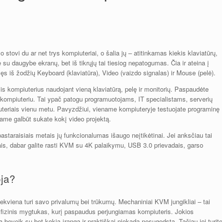
o stovi du ar net trys kompiuteriai, o šalia jų – atitinkamas kiekis klaviatūrų,
 su daugybe ekranų, bet iš tikrųjų tai tiesiog nepatogumas. Čia ir ateina į
s iš žodžių Keyboard (klaviatūra), Video (vaizdo signalas) ir Mouse (pelė).
elis kompiuterius naudojant vieną klaviatūrą, pelę ir monitorių. Paspaudėte
u kompiuteriu. Tai ypač patogu programuotojams, IT specialistams, serverių
iuteriais vienu metu. Pavyzdžiui, viename kompiuteryje testuojate programinę
iame galbūt sukate kokį video projektą.
pastaraisiais metais jų funkcionalumas išaugo neįtikėtinai. Jei anksčiau tai
is, dabar galite rasti KVM su 4K palaikymu, USB 3.0 prievadais, garso
oja?
iekviena turi savo privalumų bei trūkumų. Mechaniniai KVM jungikliai – tai
a fizinis mygtukas, kurį paspaudus perjungiamas kompiuteris. Jokios
 beveik su bet kokia įranga ir praktiškai niekada nesugedsta. Tačiau jei turit