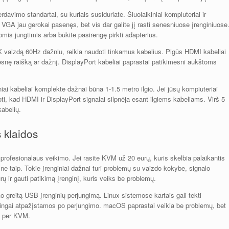
davimo standartai, su kuriais susiduriate. Šiuolaikiniai kompiuteriai ir
VGA jau gerokai pasenęs, bet vis dar galite jį rasti senesniuose įrenginiuose
iomis jungtimis arba būkite pasirengę pirkti adapterius.
 4K vaizdą 60Hz dažniu, reikia naudoti tinkamus kabelius. Pigūs HDMI kabeliai
esnę raišką ar dažnį. DisplayPort kabeliai paprastai patikimesni aukštoms
iai kabeliai komplekte dažnai būna 1-1.5 metro ilgio. Jei jūsų kompiuteriai
noti, kad HDMI ir DisplayPort signalai silpnėja esant ilgiems kabeliams. Virš 5
kabelių.
s klaidos
s profesionalaus veikimo. Jei rasite KVM už 20 eurų, kuris skelbia palaikantis
a ne taip. Tokie įrenginiai dažnai turi problemų su vaizdo kokybe, signalo
ų ir gauti patikimą įrenginį, kuris veiks be problemų.
ko greitą USB įrenginių perjungimą. Linux sistemose kartais gali tekti
eisingai atpažįstamos po perjungimo. macOS paprastai veikia be problemų, bet
ks per KVM.