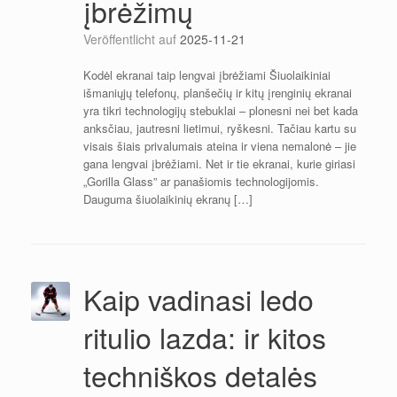
įbrėžimų
Veröffentlicht auf
2025-11-21
Kodėl ekranai taip lengvai įbrėžiami Šiuolaikiniai
išmaniųjų telefonų, planšečių ir kitų įrenginių ekranai
yra tikri technologijų stebuklai – plonesni nei bet kada
anksčiau, jautresni lietimui, ryškesni. Tačiau kartu su
visais šiais privalumais ateina ir viena nemalonė – jie
gana lengvai įbrėžiami. Net ir tie ekranai, kurie giriasi
„Gorilla Glass” ar panašiomis technologijomis.
Dauguma šiuolaikinių ekranų […]
Kaip vadinasi ledo
ritulio lazda: ir kitos
techniškos detalės