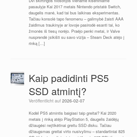
Dvi skirtingos filosofijos viename kišeniniame
pasaulyje Kai 2017 metais Nintendo pristatė Switch,
daugelis manė, kad tai bus laikinas eksperimentas.
Tačiau konsolė tapo fenomenu – galimybė žaisti AAA
žaidimus traukinyje ar lovoje pasirodė esanti tai, ko
žmonės iš tiesų norėjo. Praėjo penki metai, ir Valve
nusprendė įsikišti su savo vizija – Steam Deck atėjo į
rinką […]
Kaip padidinti PS5
SSD atmintį?
Veröffentlicht auf
2026-02-07
Kodėl PS5 atmintis baigiasi taip greitai? Kai 2020
metais į rinką atėjo PlayStation 5, daugelis žaidėjų
džiaugėsi neįtikėtinai greitu SSD disku. Tačiau
džiaugsmas greitai virto nusivylimu – standartiniai 825