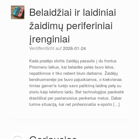
Belaidžiai ir laidiniai
žaidimų periferiniai
įrenginiai
Veröffentlicht auf
2026-01-24
Kada pradėjo skirtis žaidėjų pasaulis į du frontus
Prisimenu laikus, kai belaidės pelės buvo lėtos,
nepatikimos ir tiko nebent biuro darbams. Žaidėjų
bendruomenėje jos buvo pajuokiamos, o kiekvienas
rimtas gamer’is turėjo savo patikimą laidinę pelę su
storiu kaip telefono laidu. Bet technologijos pasikeitė
drastiškai per pastaruosius penkerius metus. Dabar
turime situaciją, kai net profesionalūs e-sporto […]
Geriausios