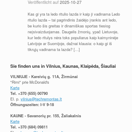
Veröffentlicht auf
2025-10-27
Kas gi yra ta ledo ritulio lazda ir kaip ji vadinama Ledo
ritulio lazda – tai pagrindinis žaidėjo įrankis ant ledo,
be kurio šis greitas ir dinamiškas sportas tiesiog
neįsivaizduojamas. Daugelis žmonių, ypač Lietuvoje,
kur ledo ritulys nėra toks populiarus kaip kaimyninėje
Latvijoje ar Suomijoje, dažnai klausia: o kaip gi iš
tikrųjų vadinama ta lazda? […]
Sie finden uns in Vilnius, Kaunas, Klaipėda, Šiauliai
VILNIUJE - Kareivių g. 11A, Žirmūnai
"Rimi" prie McDonald's
Karte
Tel.
+370 (655) 00790
El. p.
vilnius@techremontas.lt
Öffnungszeiten: I-V 9-18
KAUNE - Savanorių pr. 155, Žaliakalnis
Karte
Tel.
+370 (684) 09811