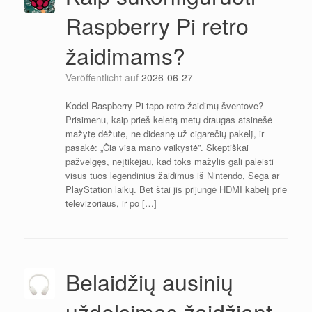
Raspberry Pi retro
žaidimams?
Veröffentlicht auf
2026-06-27
Kodėl Raspberry Pi tapo retro žaidimų šventove?
Prisimenu, kaip prieš keletą metų draugas atsinešė
mažytę dėžutę, ne didesnę už cigarečių pakelį, ir
pasakė: „Čia visa mano vaikystė”. Skeptiškai
pažvelgęs, neįtikėjau, kad toks mažylis gali paleisti
visus tuos legendinius žaidimus iš Nintendo, Sega ar
PlayStation laikų. Bet štai jis prijungė HDMI kabelį prie
televizoriaus, ir po […]
Belaidžių ausinių
uždelsimas žaidžiant