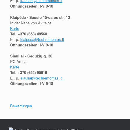
El. p.
kaunas@techremontas.lt
Öffnungszeiten: I-V 9-18
Klaipėda - Sausio 15-osios str. 13
In der Nähe von Avitelos
Karte
Tel.
+370 (658) 48560
El. p.
klaipeda@techremontas.lt
Öffnungszeiten: I-V 9-18
Šiauliai - Gegužių g. 30
PC-Arena
Karte
Tel.
+370 (652) 95616
El. p.
siauliai@techremontas.lt
Öffnungszeiten: I-V 9-18
Bewertungen