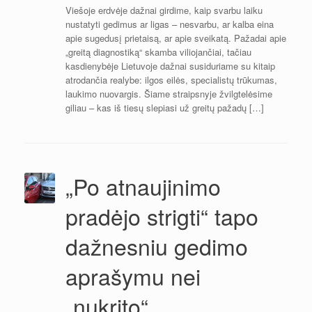
Viešoje erdvėje dažnai girdime, kaip svarbu laiku
nustatyti gedimus ar ligas – nesvarbu, ar kalba eina
apie sugedusį prietaisą, ar apie sveikatą. Pažadai apie
„greitą diagnostiką“ skamba viliojančiai, tačiau
kasdienybėje Lietuvoje dažnai susiduriame su kitaip
atrodančia realybe: ilgos eilės, specialistų trūkumas,
laukimo nuovargis. Šiame straipsnyje žvilgtelėsime
giliau – kas iš tiesų slepiasi už greitų pažadų […]
„Po atnaujinimo
pradėjo strigti“ tapo
dažnesniu gedimo
aprašymu nei
„nukrito“