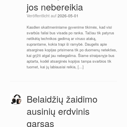
jos nebereikia
Veröffentlicht auf
2026-05-01
Kasdien skaitmeniniame gyvenime tikimės, kad visi
svarbūs failai bus visada po ranka. Tačiau tik patyrus
netikėtą technikos gedimą ar viruso ataką,
suprantame, kokia trapi ši ramybė. Daugelis apie
atsargines kopijas prisimena tik po duomenų netekties,
kai grįžti atgal jau nebegalima. Šiame straipsnyje bus
aptarta, kodėl atsarginės kopijos tampa svarbios tik
tuomet, kai jų labiausiai reikia, […]
Belaidžių žaidimo
ausinių erdvinis
garsas