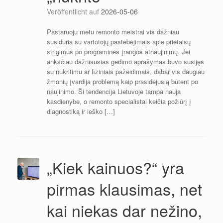
Veröffentlicht auf
2026-05-06
Pastaruoju metu remonto meistrai vis dažniau
susiduria su vartotojų pastebėjimais apie prietaisų
strigimus po programinės įrangos atnaujinimų. Jei
anksčiau dažniausias gedimo aprašymas buvo susijęs
su nukritimu ar fiziniais pažeidimais, dabar vis daugiau
žmonių įvardija problemą kaip prasidėjusią būtent po
naujinimo. Ši tendencija Lietuvoje tampa nauja
kasdienybe, o remonto specialistai keičia požiūrį į
diagnostiką ir ieško […]
„Kiek kainuos?“ yra
pirmas klausimas, net
kai niekas dar nežino,