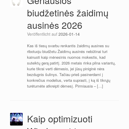
biudžetinės žaidimų
ausinės 2026
Veröffentlicht auf
2026-01-14
Kas iš tiesų svarbu renkantis žaidimų ausines su
ribotuoju biudžetu Žaidimų ausinės nebūtinai turi
kainuoti kaip mėnesinis nuomos mokestis, kad
suteiktų gerą patirtį. 2026 metais rinka pilna variantų,
kurie tikrai verti dėmesio, jei jūsų piniginė nėra
bezdugnis šulinys. Tačiau prieš pasinerdami į
konkrečius modelius, verta suprasti, į ką iš tikrųjų
turėtumėte atkreipti dėmesį. Pirmiausia – […]
Kaip optimizuoti