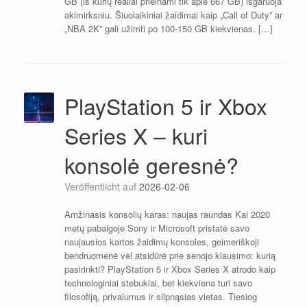
GB (iš kurių realiai prieinami tik apie 667 GB) išgaruoja
akimirksniu. Šiuolaikiniai žaidimai kaip „Call of Duty” ar
„NBA 2K” gali užimti po 100-150 GB kiekvienas. […]
PlayStation 5 ir Xbox
Series X – kuri
konsolė geresnė?
Veröffentlicht auf
2026-02-06
Amžinasis konsolių karas: naujas raundas Kai 2020
metų pabaigoje Sony ir Microsoft pristatė savo
naujausios kartos žaidimų konsoles, geimeriškoji
bendruomenė vėl atsidūrė prie senojo klausimo: kurią
pasirinkti? PlayStation 5 ir Xbox Series X atrodo kaip
technologiniai stebuklai, bet kiekviena turi savo
filosofiją, privalumus ir silpnąsias vietas. Tiesiog