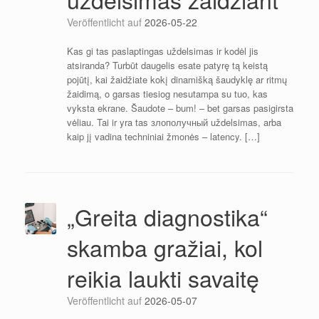
Veröffentlicht auf
2026-05-22
Kas gi tas paslaptingas uždelsimas ir kodėl jis
atsiranda? Turbūt daugelis esate patyrę tą keistą
pojūtį, kai žaidžiate kokį dinamišką šaudyklę ar ritmų
žaidimą, o garsas tiesiog nesutampa su tuo, kas
vyksta ekrane. Šaudote – bum! – bet garsas pasigirsta
vėliau. Tai ir yra tas злополучный uždelsimas, arba
kaip jį vadina techniniai žmonės – latency. […]
„Greita diagnostika“
skamba gražiai, kol
reikia laukti savaitę
Veröffentlicht auf
2026-05-07