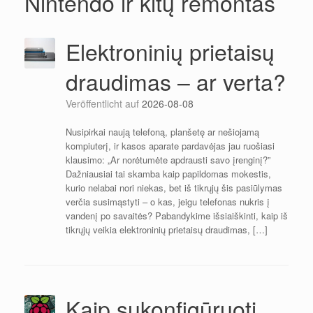
Nintendo ir kitų remontas
Elektroninių prietaisų
draudimas – ar verta?
Veröffentlicht auf
2026-08-08
Nusipirkai naują telefoną, planšetę ar nešiojamą
kompiuterį, ir kasos aparate pardavėjas jau ruošiasi
klausimo: „Ar norėtumėte apdrausti savo įrenginį?”
Dažniausiai tai skamba kaip papildomas mokestis,
kurio nelabai nori niekas, bet iš tikrųjų šis pasiūlymas
verčia susimąstyti – o kas, jeigu telefonas nukris į
vandenį po savaitės? Pabandykime išsiaiškinti, kaip iš
tikrųjų veikia elektroninių prietaisų draudimas, […]
Kaip sukonfigūruoti