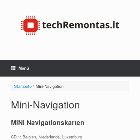
Zum
Inhalt
springen
Menü
Startseite
"
Mini-Navigation
Mini-Navigation
MINI Navigationskarten
CD 1:
Belgien, Niederlande, Luxemburg