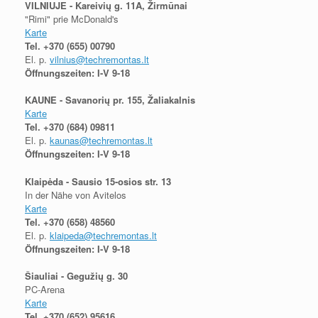
VILNIUJE - Kareivių g. 11A, Žirmūnai
"Rimi" prie McDonald's
Karte
Tel.
+370 (655) 00790
El. p.
vilnius@techremontas.lt
Öffnungszeiten: I-V 9-18
KAUNE - Savanorių pr. 155, Žaliakalnis
Karte
Tel.
+370 (684) 09811
El. p.
kaunas@techremontas.lt
Öffnungszeiten: I-V 9-18
Klaipėda - Sausio 15-osios str. 13
In der Nähe von Avitelos
Karte
Tel.
+370 (658) 48560
El. p.
klaipeda@techremontas.lt
Öffnungszeiten: I-V 9-18
Šiauliai - Gegužių g. 30
PC-Arena
Karte
Tel.
+370 (652) 95616