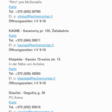
"Rimi" prie McDonald's
Karte
Tel.
+370 (655) 00790
El. p.
vilnius@techremontas.lt
Öffnungszeiten: I-V 9-18
KAUNE - Savanorių pr. 155, Žaliakalnis
Karte
Tel.
+370 (684) 09811
El. p.
kaunas@techremontas.lt
Öffnungszeiten: I-V 9-18
Klaipėda - Sausio 15-osios str. 13
In der Nähe von Avitelos
Karte
Tel.
+370 (658) 48560
El. p.
klaipeda@techremontas.lt
Öffnungszeiten: I-V 9-18
Šiauliai - Gegužių g. 30
PC-Arena
Karte
Tel.
+370 (652) 95616
El. p.
siauliai@techremontas.lt