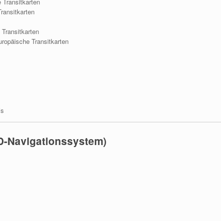
 Transitkarten
ransitkarten
 Transitkarten
ropäische Transitkarten
is
D-Navigationssystem)