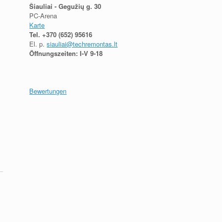
Šiauliai - Gegužių g. 30
PC-Arena
Karte
Tel.
+370 (652) 95616
El. p.
siauliai@techremontas.lt
Öffnungszeiten: I-V 9-18
Bewertungen