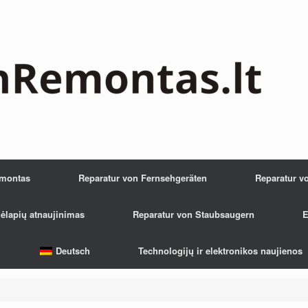
emontas
Reparatur von Fernsehgeräten
Reparatur v
ėlapių atnaujinimas
Reparatur von Staubsaugern
E
Deutsch
Technologijų ir elektronikos naujienos