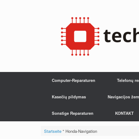
Zum
Inhalt
springen
Computer-Reparaturen
Telefonų r
Kasečių pildymas
Navigacijos žem
Sonstige Reparaturen
KONTAKT
Startseite
"
Honda-Navigation