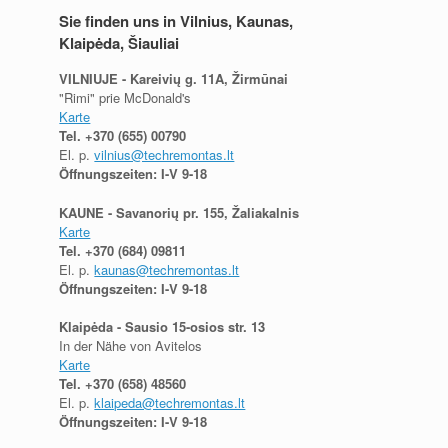
Sie finden uns in Vilnius, Kaunas,
Klaipėda, Šiauliai
VILNIUJE - Kareivių g. 11A, Žirmūnai
"Rimi" prie McDonald's
Karte
Tel.
+370 (655) 00790
El. p.
vilnius@techremontas.lt
Öffnungszeiten: I-V 9-18
KAUNE - Savanorių pr. 155, Žaliakalnis
Karte
Tel.
+370 (684) 09811
El. p.
kaunas@techremontas.lt
Öffnungszeiten: I-V 9-18
Klaipėda - Sausio 15-osios str. 13
In der Nähe von Avitelos
Karte
Tel.
+370 (658) 48560
El. p.
klaipeda@techremontas.lt
Öffnungszeiten: I-V 9-18