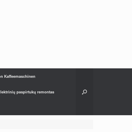
on Kaffeemaschinen
lektrinių paspirtukų remontas