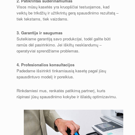
2. Patikrintas suderinamumas
Visos mūsų kasetės yra kruopščiai testuojamos, kad
veiktų be trikdžių ir užtikrintų gerą spausdinimo rezultatą –
tiek tekstams, tiek vaizdams.
3. Garantija ir saugumas
Suteikiame garantiją savo produkcijai, todėl galite būti
ramūs dėl pasirinkimo. Jei iškiltų nesklandumų –
operatyviai sprendžiame problemas.
4. Profesionalios konsultacijos
Padedame išsirinkti tinkamiausią kasetę pagal jūsų
spausdintuvo modelį ir poreikius.
Rinkdamiesi mus, renkatės patikimą partnerį, kuris
rūpinasi jūsų spausdinimo kokybe ir išlaidų optimizavimu.