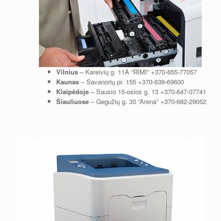
Vilnius
– Kareivių g. 11A “RIMI”
+370-655-77057
Kaunas
– Savanorių pr. 155
+370-639-69600
Klaipėdoje
– Sausio 15-osios g. 13
+370-647-07741
Šiauliuose
– Gegužių g. 30 “Arena”
+370-682-29052