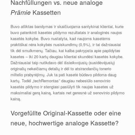
Nachfüllungen vs. neue analoge
Kassetten
Prämie
Buvo atliktas bandymas ir skaičiuojama santykinai klientai, kurie
buvo patenkinti kasetės pildymo rezultatais ir analoginės naujos
kasetės kokybe. Buvo nustatyta, kad naujoms kasetėms
praktiškai nėra kokybės nusiskundimų (0,5%), ir tai dažniausiai
tik dėl smulkmenų. Tačiau, kai kalba pakrypsta apie papildytas
kasetes – iki 20 kartų daugiau klientai skundėsi kasetės kokybe.
Dažniausiai taip nutikdavo dėl išsieikvojusių (susidėvėjusių)
originalių nekeičiamų detalių ir dėl to atsirandančių tonerio
miltelio prabyrėjimų. Juk ta pati kasetė būdavo pildoma daug
kartų. Todėl „techRemontas” daugiau nebesiūlo senovinio
kasetės pildymo ir stengiasi pasiūlyti tik naujas kasetes už
maksimaliai gerą kainą, kartais net geresnė už senovinio pildymo
kainą.
Vorgefüllte Original-Kassette oder eine
neue, hochwertige analoge Kassette?