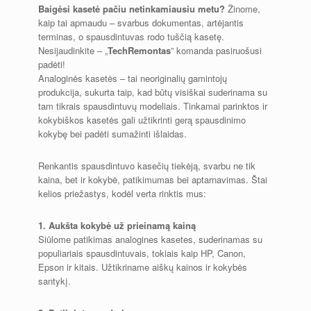
Baigėsi kasetė pačiu netinkamiausiu metu?
Žinome,
kaip tai apmaudu – svarbus dokumentas, artėjantis
terminas, o spausdintuvas rodo tuščią kasetę.
Nesijaudinkite – „
TechRemontas
” komanda pasiruošusi
padėti!
Analoginės kasetės – tai neoriginalių gamintojų
produkcija, sukurta taip, kad būtų visiškai suderinama su
tam tikrais spausdintuvų modeliais. Tinkamai parinktos ir
kokybiškos kasetės gali užtikrinti gerą spausdinimo
kokybę bei padėti sumažinti išlaidas.
Renkantis spausdintuvo kasečių tiekėją, svarbu ne tik
kaina, bet ir kokybė, patikimumas bei aptarnavimas. Štai
kelios priežastys, kodėl verta rinktis mus:
1. Aukšta kokybė už prieinamą kainą
Siūlome patikimas analogines kasetes, suderinamas su
populiariais spausdintuvais, tokiais kaip HP, Canon,
Epson ir kitais. Užtikriname aiškų kainos ir kokybės
santykį.