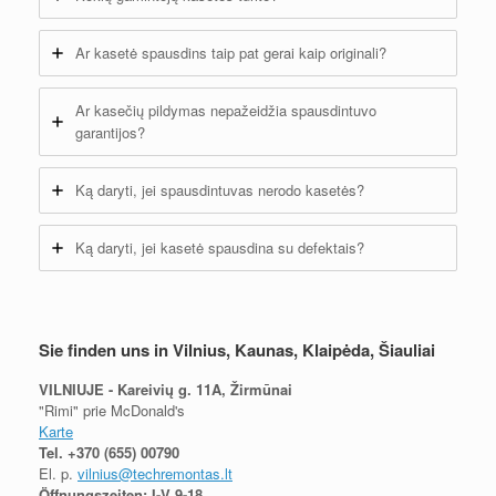
Ar kasetė spausdins taip pat gerai kaip originali?
Ar kasečių pildymas nepažeidžia spausdintuvo
garantijos?
Ką daryti, jei spausdintuvas nerodo kasetės?
Ką daryti, jei kasetė spausdina su defektais?
Sie finden uns in Vilnius, Kaunas, Klaipėda, Šiauliai
VILNIUJE - Kareivių g. 11A, Žirmūnai
"Rimi" prie McDonald's
Karte
Tel.
+370 (655) 00790
El. p.
vilnius@techremontas.lt
Öffnungszeiten: I-V 9-18