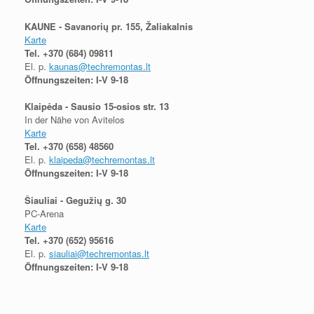
KAUNE - Savanorių pr. 155, Žaliakalnis
Karte
Tel.
+370 (684) 09811
El. p.
kaunas@techremontas.lt
Öffnungszeiten: I-V 9-18
Klaipėda - Sausio 15-osios str. 13
In der Nähe von Avitelos
Karte
Tel.
+370 (658) 48560
El. p.
klaipeda@techremontas.lt
Öffnungszeiten: I-V 9-18
Šiauliai - Gegužių g. 30
PC-Arena
Karte
Tel.
+370 (652) 95616
El. p.
siauliai@techremontas.lt
Öffnungszeiten: I-V 9-18