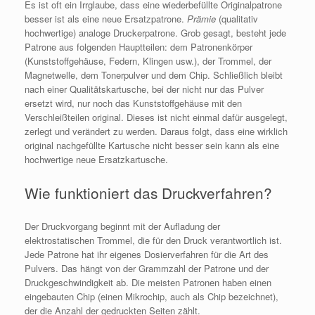
Es ist oft ein Irrglaube, dass eine wiederbefüllte Originalpatrone
besser ist als eine neue Ersatzpatrone.
Prämie
(qualitativ
hochwertige) analoge Druckerpatrone. Grob gesagt, besteht jede
Patrone aus folgenden Hauptteilen: dem Patronenkörper
(Kunststoffgehäuse, Federn, Klingen usw.), der Trommel, der
Magnetwelle, dem Tonerpulver und dem Chip. Schließlich bleibt
nach einer Qualitätskartusche, bei der nicht nur das Pulver
ersetzt wird, nur noch das Kunststoffgehäuse mit den
Verschleißteilen original. Dieses ist nicht einmal dafür ausgelegt,
zerlegt und verändert zu werden. Daraus folgt, dass eine wirklich
original nachgefüllte Kartusche nicht besser sein kann als eine
hochwertige neue Ersatzkartusche.
Wie funktioniert das Druckverfahren?
Der Druckvorgang beginnt mit der Aufladung der
elektrostatischen Trommel, die für den Druck verantwortlich ist.
Jede Patrone hat ihr eigenes Dosierverfahren für die Art des
Pulvers. Das hängt von der Grammzahl der Patrone und der
Druckgeschwindigkeit ab. Die meisten Patronen haben einen
eingebauten Chip (einen Mikrochip, auch als Chip bezeichnet),
der die Anzahl der gedruckten Seiten zählt.