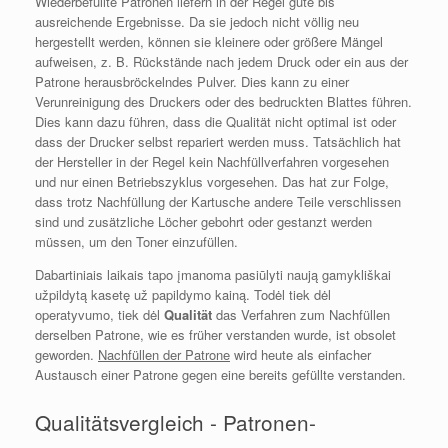
Wiederbefüllte Patronen liefern in der Regel gute bis
ausreichende Ergebnisse. Da sie jedoch nicht völlig neu
hergestellt werden, können sie kleinere oder größere Mängel
aufweisen, z. B. Rückstände nach jedem Druck oder ein aus der
Patrone herausbröckelndes Pulver. Dies kann zu einer
Verunreinigung des Druckers oder des bedruckten Blattes führen.
Dies kann dazu führen, dass die Qualität nicht optimal ist oder
dass der Drucker selbst repariert werden muss. Tatsächlich hat
der Hersteller in der Regel kein Nachfüllverfahren vorgesehen
und nur einen Betriebszyklus vorgesehen. Das hat zur Folge,
dass trotz Nachfüllung der Kartusche andere Teile verschlissen
sind und zusätzliche Löcher gebohrt oder gestanzt werden
müssen, um den Toner einzufüllen.
Dabartiniais laikais tapo įmanoma pasiūlyti naują gamykliškai
užpildytą kasetę už papildymo kainą. Todėl tiek dėl
operatyvumo, tiek dėl
Qualität
das Verfahren zum Nachfüllen
derselben Patrone, wie es früher verstanden wurde, ist obsolet
geworden.
Nachfüllen der Patrone
wird heute als einfacher
Austausch einer Patrone gegen eine bereits gefüllte verstanden.
Qualitätsvergleich - Patronen-