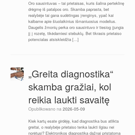
Oro sausintuvas – tai prietaisas, kuris šalina perteklinę
drėgmę iš patalpos oro. Skamba paprasta, bet
realybėje tai gana sudėtingas įrenginys, ypač kai
kalbame apie šiuolaikinius išmaniuosius modelius.
Daugelis žmonių perka oro sausintuvo ir tiesiog įjungia
jį į rozetę, tikėdamiesi stebuklų. Bet tikrasis prietaiso
potencialas atsiskleidžia […]
„Greita diagnostika“
skamba gražiai, kol
reikia laukti savaitę
Opublikowano na
2026-05-09
Kiek kartų esate girdėję, kad diagnostika bus atlikta
greitai, o realybėje prietaiso tenka laukti ilgiau nei
norėtųsi? Elektronikos diagnostika dažnai pristatoma