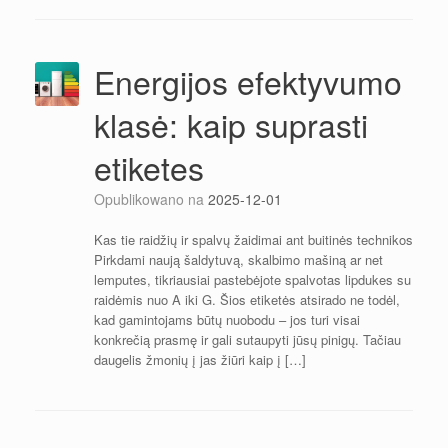
Energijos efektyvumo
klasė: kaip suprasti
etiketes
Opublikowano na
2025-12-01
Kas tie raidžių ir spalvų žaidimai ant buitinės technikos
Pirkdami naują šaldytuvą, skalbimo mašiną ar net
lemputes, tikriausiai pastebėjote spalvotas lipdukes su
raidėmis nuo A iki G. Šios etiketės atsirado ne todėl,
kad gamintojams būtų nuobodu – jos turi visai
konkrečią prasmę ir gali sutaupyti jūsų pinigų. Tačiau
daugelis žmonių į jas žiūri kaip į […]