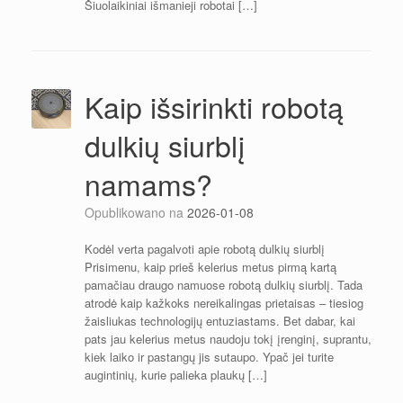
Šiuolaikiniai išmanieji robotai […]
Kaip išsirinkti robotą
dulkių siurblį
namams?
Opublikowano na
2026-01-08
Kodėl verta pagalvoti apie robotą dulkių siurblį
Prisimenu, kaip prieš kelerius metus pirmą kartą
pamačiau draugo namuose robotą dulkių siurblį. Tada
atrodė kaip kažkoks nereikalingas prietaisas – tiesiog
žaisliukas technologijų entuziastams. Bet dabar, kai
pats jau kelerius metus naudoju tokį įrenginį, suprantu,
kiek laiko ir pastangų jis sutaupo. Ypač jei turite
augintinių, kurie palieka plaukų […]