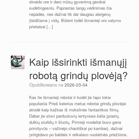
skraido ore ir daro mūsų gyvenimą gerokai
sudėtingesniu. Paprastas langų vėdinimas čia
nepadės, nes dažnai tik dar daugiau alergenų
įleidžiame į vidų. Būtent todėl išmanieji oro valymo
prietaisai […]
Kaip išsirinkti išmanųjį
robotą grindų plovėją?
Opublikowano na
2026-03-04
Kas tie išmanieji robotai ir kodėl jie tapo tokie
populiarūs Prieš kelerius metus robotai grindų plovėjai
atrodė kaip kažkas iš mokslinės fantastikos filmų.
Dabar jie stovi parduotuvių lentynose šalia įprastų
dulkių siurblių ir šluotų. Pirmieji modeliai buvo gana
primityvūs – važinėjo chaotiškai po kambarį, dažnai
įstrigtdavo po baldais ir reikalavo nuolatinės priežiūros.