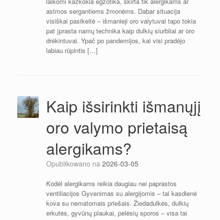
laikomi kažkokia egzotika, skirta tik alergikams ar
astmos sergantiems žmonėms. Dabar situacija
visiškai pasikeitė – išmanieji oro valytuvai tapo tokia
pat įprasta namų technika kaip dulkių siurbliai ar oro
drėkintuvai. Ypač po pandemijos, kai visi pradėjo
labiau rūpintis […]
Kaip išsirinkti išmanųjį
oro valymo prietaisą
alergikams?
Opublikowano na
2026-03-05
Kodėl alergikams reikia daugiau nei paprastos
ventiliacijos Gyvenimas su alergijomis – tai kasdienė
kova su nematomais priešais. Žiedadulkės, dulkių
erkutės, gyvūnų plaukai, pelėsių sporos – visa tai