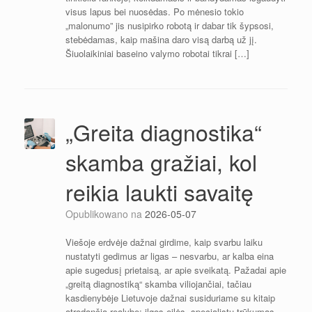
visus lapus bei nuosėdas. Po mėnesio tokio
„malonumo” jis nusipirko robotą ir dabar tik šypsosi,
stebėdamas, kaip mašina daro visą darbą už jį.
Šiuolaikiniai baseino valymo robotai tikrai […]
„Greita diagnostika“
skamba gražiai, kol
reikia laukti savaitę
Opublikowano na
2026-05-07
Viešoje erdvėje dažnai girdime, kaip svarbu laiku
nustatyti gedimus ar ligas – nesvarbu, ar kalba eina
apie sugedusį prietaisą, ar apie sveikatą. Pažadai apie
„greitą diagnostiką“ skamba viliojančiai, tačiau
kasdienybėje Lietuvoje dažnai susiduriame su kitaip
atrodančia realybe: ilgos eilės, specialistų trūkumas,