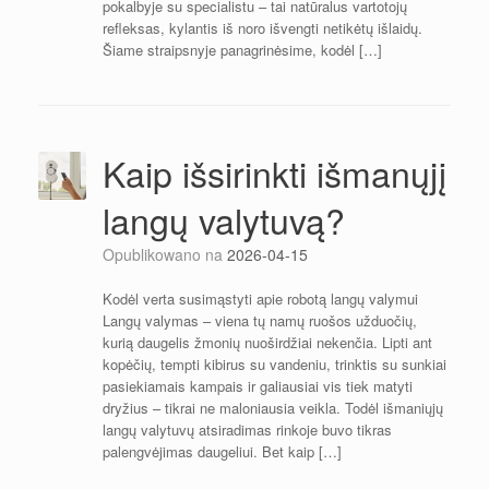
pokalbyje su specialistu – tai natūralus vartotojų
refleksas, kylantis iš noro išvengti netikėtų išlaidų.
Šiame straipsnyje panagrinėsime, kodėl […]
Kaip išsirinkti išmanųjį
langų valytuvą?
Opublikowano na
2026-04-15
Kodėl verta susimąstyti apie robotą langų valymui
Langų valymas – viena tų namų ruošos užduočių,
kurią daugelis žmonių nuoširdžiai nekenčia. Lipti ant
kopėčių, tempti kibirus su vandeniu, trinktis su sunkiai
pasiekiamais kampais ir galiausiai vis tiek matyti
dryžius – tikrai ne maloniausia veikla. Todėl išmaniųjų
langų valytuvų atsiradimas rinkoje buvo tikras
palengvėjimas daugeliui. Bet kaip […]