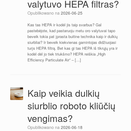
valytuvo HEPA filtras?
Opublikowano na
2026-06-25
Kas tas HEPA ir kodėl jis taip svarbus? Gal
pastebėjote, kad pastaruoju metu oro valytuvai tapo
beveik tokia pat įprasta buitine technika kaip ir dulkių
siurbliai? Ir beveik kiekvienas gamintojas didžiuojasi
turįs HEPA filtrą. Bet kas gi tas HEPA iš tikrųjų yra ir
kodėl dėl jo tiek triukšmo? HEPA reiškia „High
Efficiency Particulate Air” – […]
Kaip veikia dulkių
siurblio roboto kliūčių
vengimas?
Opublikowano na
2026-06-18