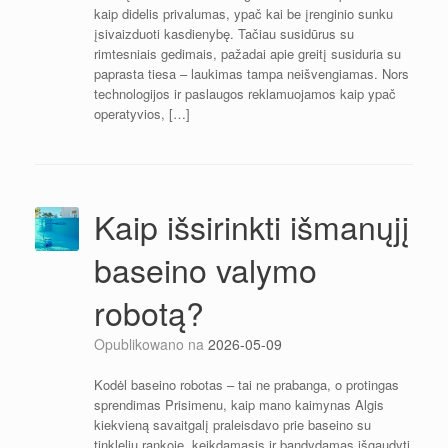
kaip didelis privalumas, ypač kai be įrenginio sunku
įsivaizduoti kasdienybę. Tačiau susidūrus su
rimtesniais gedimais, pažadai apie greitį susiduria su
paprasta tiesa – laukimas tampa neišvengiamas. Nors
technologijos ir paslaugos reklamuojamos kaip ypač
operatyvios, […]
Kaip išsirinkti išmanųjį
baseino valymo
robotą?
Opublikowano na
2026-05-09
Kodėl baseino robotas – tai ne prabanga, o protingas
sprendimas Prisimenu, kaip mano kaimynas Algis
kiekvieną savaitgalį praleisdavo prie baseino su
tinkleliu rankoje, keikdamasis ir bandydamas išgaudyti