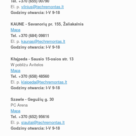
Tel.
+370 (655) 00790
El. p.
vilnius@techremontas.lt
Godziny otwarcia: I-V 9-18
KAUNE - Savanorių pr. 155, Žaliakalnis
Mapa
Tel.
+370 (684) 09811
El. p.
kaunas@techremontas.lt
Godziny otwarcia: I-V 9-18
Kłajpeda - Sausio 15-osios str. 13
W pobliżu Avitelos
Mapa
Tel.
+370 (658) 48560
El. p.
klaipeda@techremontas.lt
Godziny otwarcia: I-V 9-18
Szawle - Gegužių g. 30
PC Arena
Mapa
Tel.
+370 (652) 95616
El. p.
siauliai@techremontas.lt
Godziny otwarcia: I-V 9-18