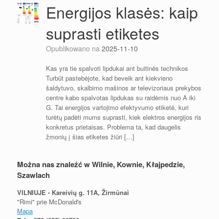
Energijos klasės: kaip
suprasti etiketes
Opublikowano na
2025-11-10
Kas yra tie spalvoti lipdukai ant buitinės technikos
Turbūt pastebėjote, kad beveik ant kiekvieno
šaldytuvo, skalbimo mašinos ar televizoriaus prekybos
centre kabo spalvotas lipdukas su raidėmis nuo A iki
G. Tai energijos vartojimo efektyvumo etiketė, kuri
turėtų padėti mums suprasti, kiek elektros energijos ris
konkretus prietaisas. Problema ta, kad daugelis
žmonių į šias etiketes žiūri […]
Można nas znaleźć w Wilnie, Kownie, Kłajpedzie,
Szawlach
VILNIUJE - Kareivių g. 11A, Žirmūnai
"Rimi" prie McDonald's
Mapa