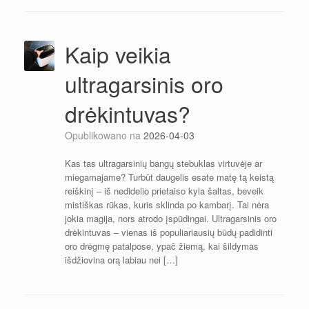
Kaip veikia
ultragarsinis oro
drėkintuvas?
Opublikowano na
2026-04-03
Kas tas ultragarsinių bangų stebuklas virtuvėje ar
miegamajame? Turbūt daugelis esate matę tą keistą
reiškinį – iš nedidelio prietaiso kyla šaltas, beveik
mistiškas rūkas, kuris sklinda po kambarį. Tai nėra
jokia magija, nors atrodo įspūdingai. Ultragarsinis oro
drėkintuvas – vienas iš populiariausių būdų padidinti
oro drėgmę patalpose, ypač žiemą, kai šildymas
išdžiovina orą labiau nei […]