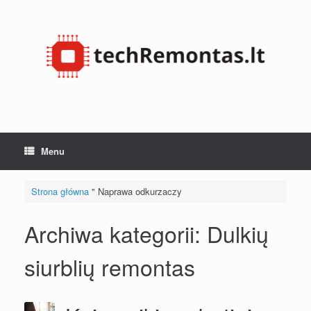
Przejdź
do
treści
Menu
Strona główna
"
Naprawa odkurzaczy
Archiwa kategorii:
Dulkių
siurblių remontas