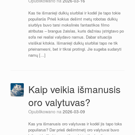
Opublikowano na
2026-03-16
Kas tie išmanieji dulkių siurbliai ir kodėl jie tapo tokie
populiarūs Prieš kokius dešimt metų robotas dulkių
siurblys buvo tarsi mokslinės fantastikos filmo
atributas – brangus žaislas, kuris dažniau įstrigtavo po
sofa nei realiai valydavo namus. Dabar situacija
visiškai kitokia. Išmanieji dulkių siurbliai tapo ne tik
prieinamesni, bet ir tikrai protingi. Jie sugeba sudaryti
namų […]
Kaip veikia išmanusis
oro valytuvas?
Opublikowano na
2026-03-09
Kas yra išmanusis oro valytuvas ir kodėl jis tapo toks
populiarus? Dar prieš dešimtmetį oro valytuvai buvo