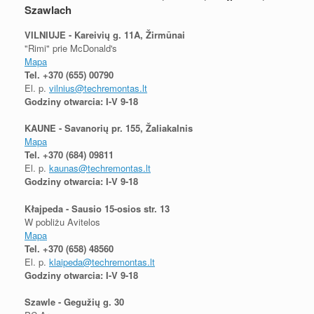
Szawlach
VILNIUJE - Kareivių g. 11A, Žirmūnai
"Rimi" prie McDonald's
Mapa
Tel.
+370 (655) 00790
El. p.
vilnius@techremontas.lt
Godziny otwarcia: I-V 9-18
KAUNE - Savanorių pr. 155, Žaliakalnis
Mapa
Tel.
+370 (684) 09811
El. p.
kaunas@techremontas.lt
Godziny otwarcia: I-V 9-18
Kłajpeda - Sausio 15-osios str. 13
W pobliżu Avitelos
Mapa
Tel.
+370 (658) 48560
El. p.
klaipeda@techremontas.lt
Godziny otwarcia: I-V 9-18
Szawle - Gegužių g. 30