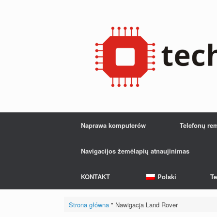
Przejdź
do
treści
Naprawa komputerów
Telefonų re
Navigacijos žemėlapių atnaujinimas
KONTAKT
Polski
Te
Strona główna
"
Nawigacja Land Rover