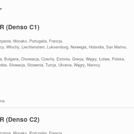
r
R (Denso C1)
szpania, Monako, Portugalia, Francja.
emcy, Włochy, Liechtenstein, Luksemburg, Norwegia, Holandia, San Marino,
na, Bułgaria, Chorwacja, Czechy, Estonia, Grecja, Węgry, Łotwa, Polska,
bia, Słowacja, Słowenia, Turcja, Ukraina, Węgry, Niemcy.
ena
R (Denso C2)
szpania, Monako, Portugalia, Francja.