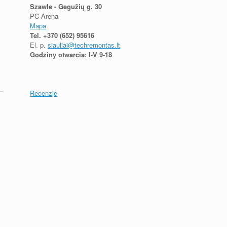
Szawle - Gegužių g. 30
PC Arena
Mapa
Tel.
+370 (652) 95616
El. p.
siauliai@techremontas.lt
Godziny otwarcia: I-V 9-18
Recenzje