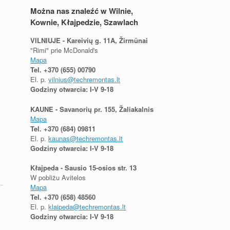
Można nas znaleźć w Wilnie,
Kownie, Kłajpedzie, Szawlach
VILNIUJE - Kareivių g. 11A, Žirmūnai
"Rimi" prie McDonald's
Mapa
Tel.
+370 (655) 00790
El. p.
vilnius@techremontas.lt
Godziny otwarcia: I-V 9-18
KAUNE - Savanorių pr. 155, Žaliakalnis
Mapa
Tel.
+370 (684) 09811
El. p.
kaunas@techremontas.lt
Godziny otwarcia: I-V 9-18
Kłajpeda - Sausio 15-osios str. 13
W pobliżu Avitelos
Mapa
Tel.
+370 (658) 48560
El. p.
klaipeda@techremontas.lt
Godziny otwarcia: I-V 9-18