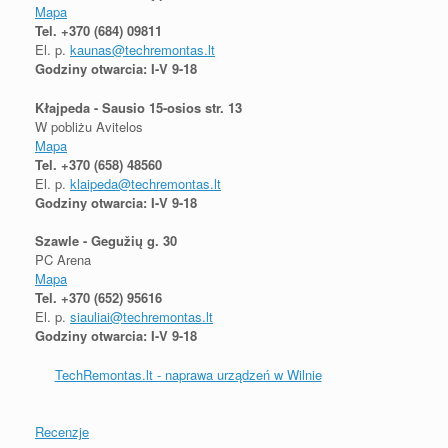
Mapa
Tel.
+370 (684) 09811
El. p.
kaunas@techremontas.lt
Godziny otwarcia: I-V 9-18
Kłajpeda - Sausio 15-osios str. 13
W pobliżu Avitelos
Mapa
Tel.
+370 (658) 48560
El. p.
klaipeda@techremontas.lt
Godziny otwarcia: I-V 9-18
Szawle - Gegužių g. 30
PC Arena
Mapa
Tel.
+370 (652) 95616
El. p.
siauliai@techremontas.lt
Godziny otwarcia: I-V 9-18
TechRemontas.lt - naprawa urządzeń w Wilnie
Recenzje