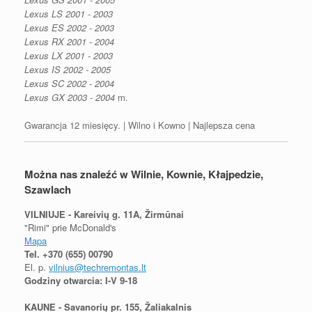
Lexus LS 2001 - 2003
Lexus ES 2002 - 2003
Lexus RX 2001 - 2004
Lexus LX 2001 - 2003
Lexus IS 2002 - 2005
Lexus SC 2002 - 2004
Lexus GX 2003 - 2004
m.
Gwarancja 12 miesięcy. | Wilno i Kowno | Najlepsza cena
Można nas znaleźć w Wilnie, Kownie, Kłajpedzie,
Szawlach
VILNIUJE - Kareivių g. 11A, Žirmūnai
"Rimi" prie McDonald's
Mapa
Tel.
+370 (655) 00790
El. p.
vilnius@techremontas.lt
Godziny otwarcia: I-V 9-18
KAUNE - Savanorių pr. 155, Žaliakalnis