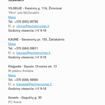
VILNIUJE - Kareivių g. 11A, Žirmūnai
"Rimi" prie McDonald's
Mapa
Tel.
+370 (655) 00790
El. p.
vilnius@techremontas.lt
Godziny otwarcia: I-V 9-18
KAUNE - Savanorių pr. 155, Žaliakalnis
Mapa
Tel.
+370 (684) 09811
El. p.
kaunas@techremontas.lt
Godziny otwarcia: I-V 9-18
Kłajpeda - Sausio 15-osios str. 13
W pobliżu Avitelos
Mapa
Tel.
+370 (658) 48560
El. p.
klaipeda@techremontas.lt
Godziny otwarcia: I-V 9-18
Szawle - Gegužių g. 30
PC Arena