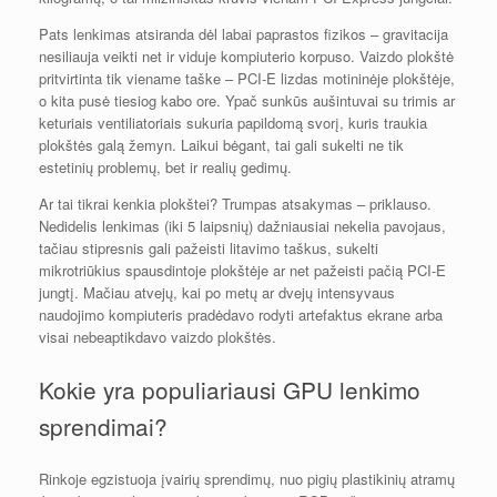
Pats lenkimas atsiranda dėl labai paprastos fizikos – gravitacija
nesiliauja veikti net ir viduje kompiuterio korpuso. Vaizdo plokštė
pritvirtinta tik viename taške – PCI-E lizdas motininėje plokštėje,
o kita pusė tiesiog kabo ore. Ypač sunkūs aušintuvai su trimis ar
keturiais ventiliatoriais sukuria papildomą svorį, kuris traukia
plokštės galą žemyn. Laikui bėgant, tai gali sukelti ne tik
estetinių problemų, bet ir realių gedimų.
Ar tai tikrai kenkia plokštei? Trumpas atsakymas – priklauso.
Nedidelis lenkimas (iki 5 laipsnių) dažniausiai nekelia pavojaus,
tačiau stipresnis gali pažeisti litavimo taškus, sukelti
mikrotriūkius spausdintoje plokštėje ar net pažeisti pačią PCI-E
jungtį. Mačiau atvejų, kai po metų ar dvejų intensyvaus
naudojimo kompiuteris pradėdavo rodyti artefaktus ekrane arba
visai nebeaptikdavo vaizdo plokštės.
Kokie yra populiariausi GPU lenkimo
sprendimai?
Rinkoje egzistuoja įvairių sprendimų, nuo pigių plastikinių atramų