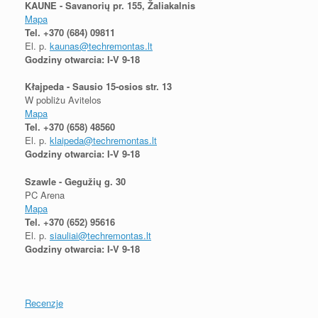
KAUNE - Savanorių pr. 155, Žaliakalnis
Mapa
Tel.
+370 (684) 09811
El. p.
kaunas@techremontas.lt
Godziny otwarcia: I-V 9-18
Kłajpeda - Sausio 15-osios str. 13
W pobliżu Avitelos
Mapa
Tel.
+370 (658) 48560
El. p.
klaipeda@techremontas.lt
Godziny otwarcia: I-V 9-18
Szawle - Gegužių g. 30
PC Arena
Mapa
Tel.
+370 (652) 95616
El. p.
siauliai@techremontas.lt
Godziny otwarcia: I-V 9-18
Recenzje