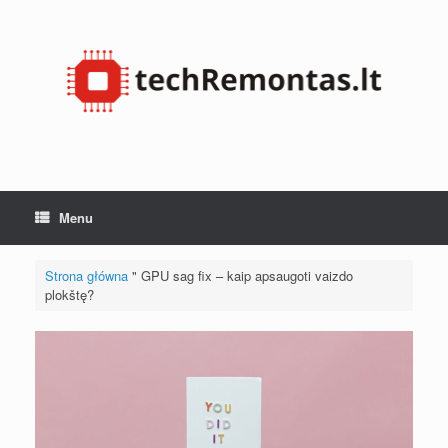
Przejdź
do
treści
Menu
Strona główna
"
GPU sag fix – kaip apsaugoti vaizdo
plokštę?