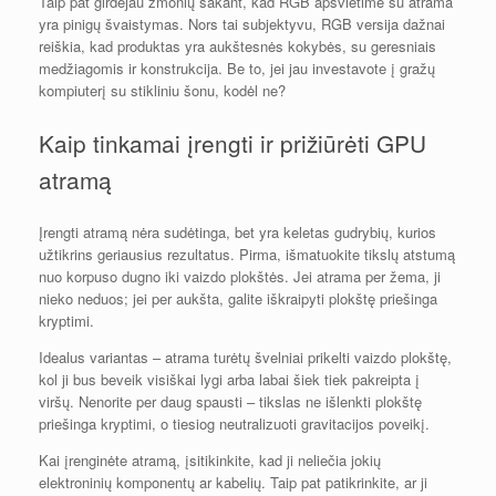
Taip pat girdėjau žmonių sakant, kad RGB apšvietime su atrama
yra pinigų švaistymas. Nors tai subjektyvu, RGB versija dažnai
reiškia, kad produktas yra aukštesnės kokybės, su geresniais
medžiagomis ir konstrukcija. Be to, jei jau investavote į gražų
kompiuterį su stikliniu šonu, kodėl ne?
Kaip tinkamai įrengti ir prižiūrėti GPU
atramą
Įrengti atramą nėra sudėtinga, bet yra keletas gudrybių, kurios
užtikrins geriausius rezultatus. Pirma, išmatuokite tikslų atstumą
nuo korpuso dugno iki vaizdo plokštės. Jei atrama per žema, ji
nieko neduos; jei per aukšta, galite iškraipyti plokštę priešinga
kryptimi.
Idealus variantas – atrama turėtų švelniai prikelti vaizdo plokštę,
kol ji bus beveik visiškai lygi arba labai šiek tiek pakreipta į
viršų. Nenorite per daug spausti – tikslas ne išlenkti plokštę
priešinga kryptimi, o tiesiog neutralizuoti gravitacijos poveikį.
Kai įrenginėte atramą, įsitikinkite, kad ji neliečia jokių
elektroninių komponentų ar kabelių. Taip pat patikrinkite, ar ji