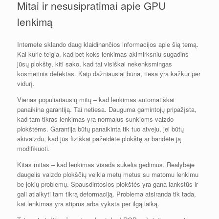
Mitai ir nesusipratimai apie GPU
lenkimą
Internete sklando daug klaidinančios informacijos apie šią temą.
Kai kurie teigia, kad bet koks lenkimas akimirksniu sugadins
jūsų plokštę, kiti sako, kad tai visiškai nekenksmingas
kosmetinis defektas. Kaip dažniausiai būna, tiesa yra kažkur per
vidurį.
Vienas populiariausių mitų – kad lenkimas automatiškai
panaikina garantiją. Tai netiesa. Dauguma gamintojų pripažįsta,
kad tam tikras lenkimas yra normalus sunkioms vaizdo
plokštėms. Garantija būtų panaikinta tik tuo atveju, jei būtų
akivaizdu, kad jūs fiziškai pažeidėte plokštę ar bandėte ją
modifikuoti.
Kitas mitas – kad lenkimas visada sukelia gedimus. Realybėje
daugelis vaizdo plokščių veikia metų metus su matomu lenkimu
be jokių problemų. Spausdintosios plokštės yra gana lankstūs ir
gali atlaikyti tam tikrą deformaciją. Problema atsiranda tik tada,
kai lenkimas yra stiprus arba vyksta per ilgą laiką.