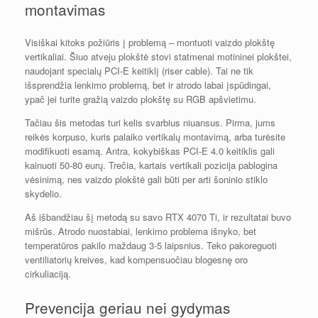
montavimas
Visiškai kitoks požiūris į problemą – montuoti vaizdo plokštę
vertikaliai. Šiuo atveju plokštė stovi statmenai motininei plokštei,
naudojant specialų PCI-E keitiklį (riser cable). Tai ne tik
išsprendžia lenkimo problemą, bet ir atrodo labai įspūdingai,
ypač jei turite gražią vaizdo plokštę su RGB apšvietimu.
Tačiau šis metodas turi kelis svarbius niuansus. Pirma, jums
reikės korpuso, kuris palaiko vertikalų montavimą, arba turėsite
modifikuoti esamą. Antra, kokybiškas PCI-E 4.0 keitiklis gali
kainuoti 50-80 eurų. Trečia, kartais vertikali pozicija pablogina
vėsinimą, nes vaizdo plokštė gali būti per arti šoninio stiklo
skydelio.
Aš išbandžiau šį metodą su savo RTX 4070 Ti, ir rezultatai buvo
mišrūs. Atrodo nuostabiai, lenkimo problema išnyko, bet
temperatūros pakilo maždaug 3-5 laipsnius. Teko pakoreguoti
ventiliatorių kreives, kad kompensuočiau blogesnę oro
cirkuliaciją.
Prevencija geriau nei gydymas