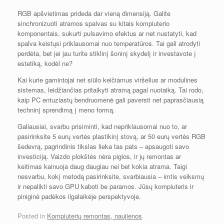
RGB apšvietimas prideda dar vieną dimensiją. Galite
sinchronizuoti atramos spalvas su kitais kompiuterio
komponentais, sukurti pulsavimo efektus ar net nustatyti, kad
spalva keistųsi priklausomai nuo temperatūros. Tai gali atrodyti
perdėta, bet jei jau turite stiklinį šoninį skydelį ir investavote į
estetiką, kodėl ne?
Kai kurie gamintojai net siūlo keičiamus viršelius ar modulines
sistemas, leidžiančias pritaikyti atramą pagal nuotaiką. Tai rodo,
kaip PC entuziastų bendruomenė gali paversti net paprasčiausią
techninį sprendimą į meno formą.
Galiausiai, svarbu prisiminti, kad nepriklausomai nuo to, ar
pasirinksite 5 eurų vertės plastikinį stovą, ar 50 eurų vertės RGB
šedevrą, pagrindinis tikslas lieka tas pats – apsaugoti savo
investiciją. Vaizdo plokštės nėra pigios, ir jų remontas ar
keitimas kainuoja daug daugiau nei bet kokia atrama. Taigi
nesvarbu, kokį metodą pasirinksite, svarbiausia – imtis veiksmų
ir nepalikti savo GPU kaboti be paramos. Jūsų kompiuteris ir
piniginė padėkos ilgalaikėje perspektyvoje.
Posted in
Kompiuterių remontas, naujienos
.