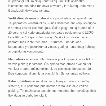
iki prabangių aliumininių konstrukcijų su RGB apšvietimu.
Kiekvienas metodas turi savo privalumų ir trūkumų, todėl verta
išanalizuoti kiekvieną variantą.
Vertikalios atramos ir stovai
yra populiariausias sprendimas.
Tai paprastos konstrukcijos, kurios dedamos ant korpuso dugno
ir atremią vaizdo plokštės galą. Galite įsigyti tokią atramą už 5-
20 eurų, o kai kurie entuziastai net patys pasigamina iš LEGO
kaladėlių ar 3D spausdintų dalių. Pagrindinis privalumas –
paprastumas ir efektyvumas. Trūkumas – ne visuose
korpusuose yra pakankamai vietos, ypač jei turite daug kabelių
ar papildomų komponentų.
Magnetinės atramos
pritvirtinamos prie korpuso šono ir laiko
vaizdo plokštę iš viršaus. Šis sprendimas atrodo švariau nei
vertikali atrama, tačiau veikia tik su plieniniais korpusais. Jei
jūsų korpusas aliuminis ar plastikinis, šis variantas netinka.
Kabelių tvirtinimai
naudoja plonų trosų ar nailono virvučių
sistemą, kuri pririšama prie korpuso viršaus ir laiko vaizdo
plokštę. Tai mažiausiai pastebimas metodas, bet reikalauja šiek
tiek daugiau darbo įrengiant.