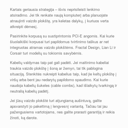
Kartais geriausia strategija – išvis neprisileisti lenkimo
atsiradimo. Jei tik renkate naują kompiuterį arba planuojate
atnaujinti vaizdo plokštę, yra keletas dalykų, į kuriuos verta
atkreipti dėmesį.
Pasirinkite korpusą su sustiprintomis PCI-E angomis. Kai kurie
šiuolaikiški korpusai turi papildomus tvirtinimo taškus ar net
integruotas atramas vaizdo plokštėms. Fractal Design, Lian Li ir
Corsair turi modelių su tokiomis savybėmis.
Kabelių valdymas taip pat gali padėti. Jei maitinimo kabeliai
traukia vaizdo plokštę į šoną ar žemyn, tai tik pablogina
situaciją. Stenkitės nukreipti kabelius taip, kad jie keltų plokštę į
viršų arba bent jau nedarytų papildomo spaudimo. Kai kurie
naudoja kabelių šukeles (cable combs), kad išlaikytų tvarkingą ir
neutralią kabelių padėtį.
Jei jūsų vaizdo plokštė turi atjungiamą aušintuvą, galite
apsvarstyti jo pakeitimą į lengvesnį variantą. Tačiau tai jau
pažengusiems vartotojams, nes galite prarasti garantiją ir reikia
žinoti, ką darote.