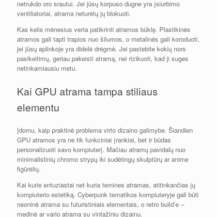
netrukdo oro srautui. Jei jūsų korpuso dugne yra įsiurbimo
ventiliatoriai, atrama neturėtų jų blokuoti.
Kas kelis mėnesius verta patikrinti atramos būklę. Plastikinės
atramos gali tapti trapios nuo šilumos, o metalinės gali koroduoti,
jei jūsų aplinkoje yra didelė drėgmė. Jei pastebite kokių nors
pasikeitimų, geriau pakeisti atramą, nei rizikuoti, kad ji suges
netinkamiausiu metu.
Kai GPU atrama tampa stiliaus
elementu
Įdomu, kaip praktinė problema virto dizaino galimybe. Šiandien
GPU atramos yra ne tik funkciniai įrankiai, bet ir būdas
personalizuoti savo kompiuterį. Mačiau atramų pavidalų nuo
minimalistinių chromo strypų iki sudėtingų skulptūrų ar anime
figūrėlių.
Kai kurie entuziastai net kuria temines atramas, atitinkančias jų
kompiuterio estetiką. Cyberpunk tematikos kompiuteryje gali būti
neoninė atrama su futuristiniais elementais, o retro build’e –
medinė ar vario atrama su vintažiniu dizainu.