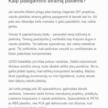
Kaip pasigaminti atramą patiems?
Jei nenorite išleisti pinigų arba tiesiog mėgstate DIY projektus,
vaizdo plokštės atramą galima pasigaminti iš beveik bet ko. Aš
pats esu išbandęs kelis metodus ir galiu pasidalinti, kas veikia
geriau.
Vienas iš paprasčiausių būdų – panaudoti seną tušinuką ar
pieštuką. Tiesiog pastatykite jį vertikaliai tarp korpuso dugno ir
vaizdo plokštės. Tai laikinas sprendimas, bet veikia stebėtinai
gerai. Tik įsitikinkite, kad pieštukas nesuriš su ventiliatoriais ar
kitais judančiais komponentais.
LEGO kaladėlės yra kitas puikus variantas. Galite sukonstruoti
tikslaus aukščio stovą, kuris idealiai atitiks jūsų poreikius. Be to,
galite pridėti spalvų, kad atitiktų kompiuterio tematiką. Mačiau
tikrai įspūdingų konstrukcijų su mini figūrėlėmis, kurios atrodo
tarsi laikytų vaizdo plokštę.
Jei turite prieigą prie 3D spausdintuvo, galimybės beveik
neribotos. Internete rasite šimtus nemokamų projektų, pritaikytų
įvairiems korpusams ir vaizdo plokštėms. Spausdinkite iš PETG
ar ABS plastiko, nes PLA gali deformuotis nuo šilumos, kuri
kaupiasi kompiuterio viduje.