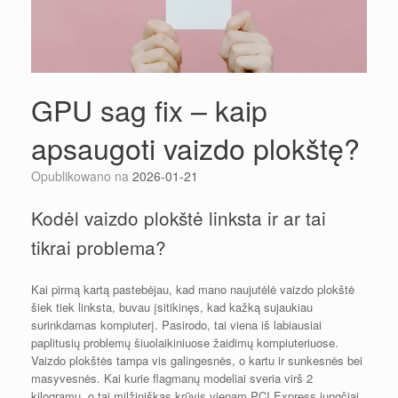
GPU sag fix – kaip
apsaugoti vaizdo plokštę?
Opublikowano na
2026-01-21
Kodėl vaizdo plokštė linksta ir ar tai
tikrai problema?
Kai pirmą kartą pastebėjau, kad mano naujutėlė vaizdo plokštė
šiek tiek linksta, buvau įsitikinęs, kad kažką sujaukiau
surinkdamas kompiuterį. Pasirodo, tai viena iš labiausiai
paplitusių problemų šiuolaikiniuose žaidimų kompiuteriuose.
Vaizdo plokštės tampa vis galingesnės, o kartu ir sunkesnės bei
masyvesnės. Kai kurie flagmanų modeliai sveria virš 2
kilogramų, o tai milžiniškas krūvis vienam PCI Express jungčiai.