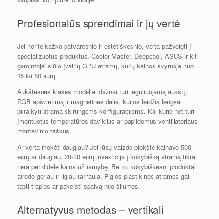
Profesionalūs sprendimai ir jų vertė
Jei norite kažko patvaresnio ir estetiškesnio, verta pažvelgti į
specializuotus produktus. Cooler Master, Deepcool, ASUS ir kiti
gamintojai siūlo įvairių GPU atramų, kurių kainos svyruoja nuo
15 iki 50 eurų.
Aukštesnės klasės modeliai dažnai turi reguliuojamą aukštį,
RGB apšvietimą ir magnetines dalis, kurios leidžia lengvai
pritaikyti atramą skirtingoms konfigūracijoms. Kai kurie net turi
įmontuotus temperatūros daviklius ar papildomus ventiliatoriaus
montavimo taškus.
Ar verta mokėti daugiau? Jei jūsų vaizdo plokštė kainavo 500
eurų ar daugiau, 20-30 eurų investicija į kokybišką atramą tikrai
nėra per didelė kaina už ramybę. Be to, kokybiškesni produktai
atrodo geriau ir ilgiau tarnauja. Pigios plastikinės atramos gali
tapti trapios ar pakeisti spalvą nuo šilumos.
Alternatyvus metodas – vertikali