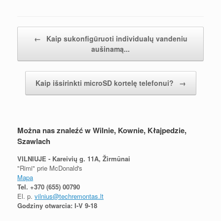
Nawigacja postów
←
Kaip sukonfigūruoti individualų vandeniu
aušinamą...
Kaip išsirinkti microSD kortelę telefonui?
→
Można nas znaleźć w Wilnie, Kownie, Kłajpedzie,
Szawlach
VILNIUJE - Kareivių g. 11A, Žirmūnai
"Rimi" prie McDonald's
Mapa
Tel.
+370 (655) 00790
El. p.
vilnius@techremontas.lt
Godziny otwarcia: I-V 9-18