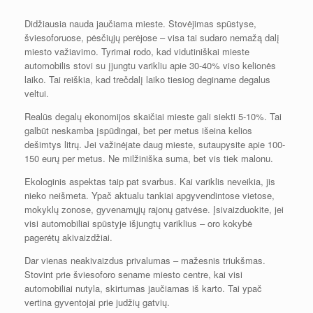
Didžiausia nauda jaučiama mieste. Stovėjimas spūstyse,
šviesoforuose, pėsčiųjų perėjose – visa tai sudaro nemažą dalį
miesto važiavimo. Tyrimai rodo, kad vidutiniškai mieste
automobilis stovi su įjungtu varikliu apie 30-40% viso kelionės
laiko. Tai reiškia, kad trečdalį laiko tiesiog deginame degalus
veltui.
Realūs degalų ekonomijos skaičiai mieste gali siekti 5-10%. Tai
galbūt neskamba įspūdingai, bet per metus išeina kelios
dešimtys litrų. Jei važinėjate daug mieste, sutaupysite apie 100-
150 eurų per metus. Ne milžiniška suma, bet vis tiek malonu.
Ekologinis aspektas taip pat svarbus. Kai variklis neveikia, jis
nieko neišmeta. Ypač aktualu tankiai apgyvendintose vietose,
mokyklų zonose, gyvenamųjų rajonų gatvėse. Įsivaizduokite, jei
visi automobiliai spūstyje išjungtų variklius – oro kokybė
pagerėtų akivaizdžiai.
Dar vienas neakivaizdus privalumas – mažesnis triukšmas.
Stovint prie šviesoforo sename miesto centre, kai visi
automobiliai nutyla, skirtumas jaučiamas iš karto. Tai ypač
vertina gyventojai prie judžių gatvių.