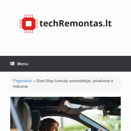
Pereiti
prie
turinio
Meniu
Pagrindinis
»
Start-Stop funkcija automobilyje: privalumai ir
trūkumai