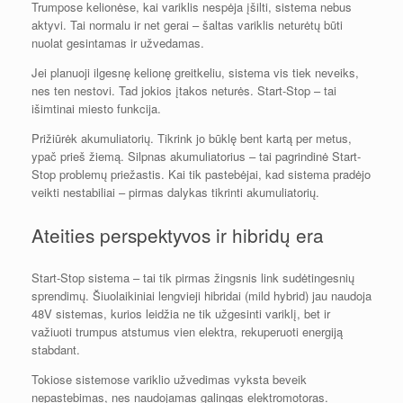
Trumpose kelionėse, kai variklis nespėja įšilti, sistema nebus
aktyvi. Tai normalu ir net gerai – šaltas variklis neturėtų būti
nuolat gesintamas ir užvedamas.
Jei planuoji ilgesnę kelionę greitkeliu, sistema vis tiek neveiks,
nes ten nestovi. Tad jokios įtakos neturės. Start-Stop – tai
išimtinai miesto funkcija.
Prižiūrėk akumuliatorių. Tikrink jo būklę bent kartą per metus,
ypač prieš žiemą. Silpnas akumuliatorius – tai pagrindinė Start-
Stop problemų priežastis. Kai tik pastebėjai, kad sistema pradėjo
veikti nestabiliai – pirmas dalykas tikrinti akumuliatorių.
Ateities perspektyvos ir hibridų era
Start-Stop sistema – tai tik pirmas žingsnis link sudėtingesnių
sprendimų. Šiuolaikiniai lengvieji hibridai (mild hybrid) jau naudoja
48V sistemas, kurios leidžia ne tik užgesinti variklį, bet ir
važiuoti trumpus atstumus vien elektra, rekuperuoti energiją
stabdant.
Tokiose sistemose variklio užvedimas vyksta beveik
nepastebimas, nes naudojamas galingas elektromotoras.