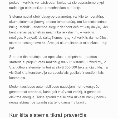
pedalo – variklis vėl užsiveda. Tačiau už šio paprastumo slypi
sudėtinga elektronikos ir mechanikos simfonija.
Sistema nuolat stebi daugybę parametrų: variklio temperatūrą,
akumuliatoriaus įkrovą, salono temperatūrą, oro kondicionieriaus
būklę, stabdžių sistemos slėgį ir dar bent dešimt kitų dalykų. Jei
bent vienas parametras neatitinka reikalavimų – variklis
neužges. Pavyzdžiui, šaltą žiemos rytą, kai variklis dar neįšilęs,
sistema tiesiog neveiks. Arba jei akumuliatorius silpnokas – taip
pat.
Starteris čia naudojamas specialus, sustiprintas. Įprastas
starteris suprojektuotas maždaug 30-50 tūkstančių užvedimų, o
Start-Stop sistemoje jis turi atlaikyti 300-500 tūkstančių ciklų. Tai
visiškai kita konstrukcija su specialiais guoliais ir sustiprintais
kontaktais.
Moderniausiuose automobiliuose naudojami net reversyvūs
generatoriai-starteriai, kurie gali ir užvesti variklį, ir generuoti
elektros energiją. Tokie sprendimai leidžia užvesti variklį beveik
nepastebimai, be įprastų starterio garsų ir vibracijų.
Kur šita sistema tikrai praverčia