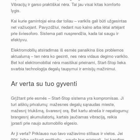
Vibracijų ir garso praktiškai nėra. Tai jau visai kitas komforto
lygis.
Kai kurie gamintojai eina dar toliau – variklis gali būti užgesintas
net važiuojant. Pavyzdžiui, riedant nuo kalno arba lėtai artėjant
prie šviesoforo. Sistema pati nusprendžia, kada tai saugu ir
efektyvu.
Elektromobilių atsiradimas iš esmės panaikina šios problemos
aktualumą – ten nėra ko gesinti, nes nėra vidaus degimo variklio.
Bet kol elektromobiliai nėra masiškai prieinami, Start-Stop lieka
svarbia technologija degalų taupymui ir emisijų mažinimui.
Ar verta su tuo gyventi
Grįžtant prie esmės – Start-Stop sistema yra kompromisas. Ji
turi aiškių privalumų: mažesnes degalų sąnaudas mieste,
mažesnį triukšmą, švaresnį orą. Bet kartu atneša ir nepatogumų:
brangesnį akumuliatorių, kartais jaučiamas vibraciją, reikia
įprasti prie naujo automobilio elgesio.
Ar ji verta? Priklauso nuo tavo važiavimo stiliaus ir vietos. Jei
90% laiko važiuoji greitkeliu – nauda bus minimali. Jei kasdien