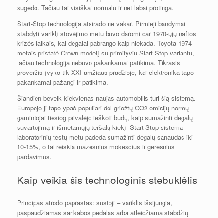
sugedo. Tačiau tai visiškai normalu ir net labai protinga.
Start-Stop technologija atsirado ne vakar. Pirmieji bandymai
stabdyti variklį stovėjimo metu buvo daromi dar 1970-ųjų naftos
krizės laikais, kai degalai pabrango kaip niekada. Toyota 1974
metais pristatė Crown modelį su primityviu Start-Stop variantu,
tačiau technologija nebuvo pakankamai patikima. Tikrasis
proveržis įvyko tik XXI amžiaus pradžioje, kai elektronika tapo
pakankamai pažangi ir patikima.
Šiandien beveik kiekvienas naujas automobilis turi šią sistemą.
Europoje ji tapo ypač populiari dėl griežtų CO2 emisijų normų –
gamintojai tiesiog privalėjo ieškoti būdų, kaip sumažinti degalų
suvartojimą ir išmetamųjų teršalų kiekį. Start-Stop sistema
laboratorinių testų metu padeda sumažinti degalų sąnaudas iki
10-15%, o tai reiškia mažesnius mokesčius ir geresnius
pardavimus.
Kaip veikia šis technologinis stebuklėlis
Principas atrodo paprastas: sustoji – variklis išsijungia,
paspaudžiamas sankabos pedalas arba atleidžiama stabdžių