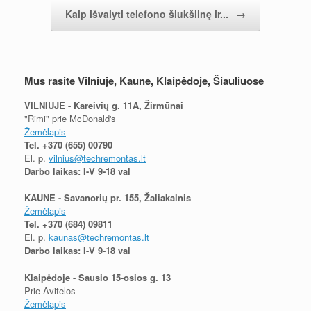
Kaip išvalyti telefono šiukšlinę ir...
→
Mus rasite Vilniuje, Kaune, Klaipėdoje, Šiauliuose
VILNIUJE - Kareivių g. 11A, Žirmūnai
"Rimi" prie McDonald's
Žemėlapis
Tel.
+370 (655) 00790
El. p.
vilnius@techremontas.lt
Darbo laikas: I-V 9-18 val
KAUNE - Savanorių pr. 155, Žaliakalnis
Žemėlapis
Tel.
+370 (684) 09811
El. p.
kaunas@techremontas.lt
Darbo laikas: I-V 9-18 val
Klaipėdoje - Sausio 15-osios g. 13
Prie Avitelos
Žemėlapis