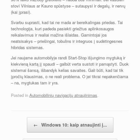
stovi Vilniaus ar Kauno spūstyse – sutaupysi ir degalų, ir nervų
(kai įprasi).
Svarbu suprasti, kad tai ne mada ar bereikalingas priedas. Tai
technologija, kuri padeda pasiekti griežtus aplinkosaugos
reikalavimus ir realiai mažina išlaidas. Gamintojai jos
neatsisakys – priešingai, tobulins ir integruos į sudėtingesnes
hibridas sistemas.
Jei naujame automobilyje randi Start-Stop išjungimo mygtuką ir
kiekvieną kartą jį spaudi – galbūt verta sustoti ir pamąstyti. Duok
sistemai šansą, išbandyk kelias savaites. Gali būti, kad tai tik
įpročių klausimas, o ne reali problema. O jei tikrai nepakenčiama
– na, mygtukas tam ir yra.
Posted in
Automobilinių navigacijų atnaujinimas
.
Įrašų navigacija
←
Windows 10: kaip atnaujinti į...