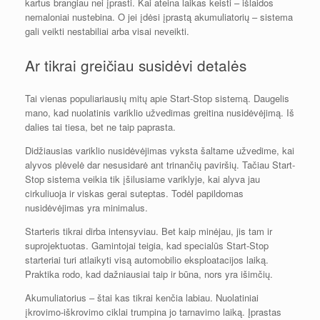
kartus brangiau nei įprasti. Kai ateina laikas keisti – išlaidos
nemaloniai nustebina. O jei įdėsi įprastą akumuliatorių – sistema
gali veikti nestabiliai arba visai neveikti.
Ar tikrai greičiau susidėvi detalės
Tai vienas populiariausių mitų apie Start-Stop sistemą. Daugelis
mano, kad nuolatinis variklio užvedimas greitina nusidėvėjimą. Iš
dalies tai tiesa, bet ne taip paprasta.
Didžiausias variklio nusidėvėjimas vyksta šaltame užvedime, kai
alyvos plėvelė dar nesusidarė ant trinančių paviršių. Tačiau Start-
Stop sistema veikia tik įšilusiame variklyje, kai alyva jau
cirkuliuoja ir viskas gerai suteptas. Todėl papildomas
nusidėvėjimas yra minimalus.
Starteris tikrai dirba intensyviau. Bet kaip minėjau, jis tam ir
suprojektuotas. Gamintojai teigia, kad specialūs Start-Stop
starteriai turi atlaikyti visą automobilio eksploatacijos laiką.
Praktika rodo, kad dažniausiai taip ir būna, nors yra išimčių.
Akumuliatorius – štai kas tikrai kenčia labiau. Nuolatiniai
įkrovimo-iškrovimo ciklai trumpina jo tarnavimo laiką. Įprastas