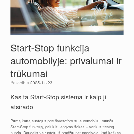
Start-Stop funkcija
automobilyje: privalumai ir
trūkumai
Paskelbta
2025-11-23
Kas ta Start-Stop sistema ir kaip ji
atsirado
Pirmą kartą sustojus prie šviesoforo su automobiliu, turinčiu
Start-Stop funkciją, gali kilti lengvas šokas – variklis tiesiog
nutyla. Daugelis vairuotojų iš pradžių net pagalvoja, kad kažkas