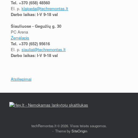
Tel.
+370 (658) 48560
El. p.
klaipeda@techremontas.lt
Darbo laikas: I-V 9-18 val
Šiauliuose - Gegužių g. 30
PC Arena
Žemėlapis
Tel.
+370 (652) 95616
El. p.
siauliai@techremontas.lt
Darbo laikas: I-V 9-18 val
Atsiliepimai
techRemontas.lt © 2026. Visos teisės saugomos.
Theme by
SiteOrigin