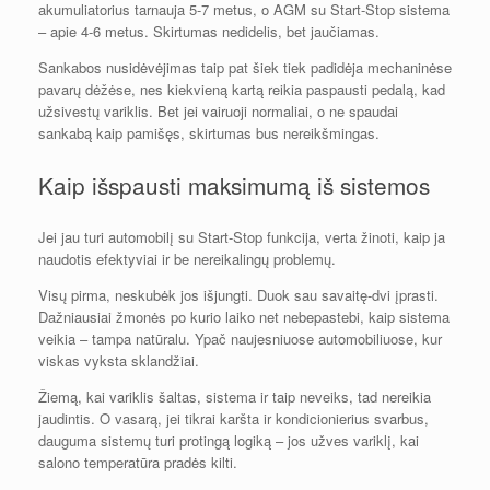
akumuliatorius tarnauja 5-7 metus, o AGM su Start-Stop sistema
– apie 4-6 metus. Skirtumas nedidelis, bet jaučiamas.
Sankabos nusidėvėjimas taip pat šiek tiek padidėja mechaninėse
pavarų dėžėse, nes kiekvieną kartą reikia paspausti pedalą, kad
užsivestų variklis. Bet jei vairuoji normaliai, o ne spaudai
sankabą kaip pamišęs, skirtumas bus nereikšmingas.
Kaip išspausti maksimumą iš sistemos
Jei jau turi automobilį su Start-Stop funkcija, verta žinoti, kaip ja
naudotis efektyviai ir be nereikalingų problemų.
Visų pirma, neskubėk jos išjungti. Duok sau savaitę-dvi įprasti.
Dažniausiai žmonės po kurio laiko net nebepastebi, kaip sistema
veikia – tampa natūralu. Ypač naujesniuose automobiliuose, kur
viskas vyksta sklandžiai.
Žiemą, kai variklis šaltas, sistema ir taip neveiks, tad nereikia
jaudintis. O vasarą, jei tikrai karšta ir kondicionierius svarbus,
dauguma sistemų turi protingą logiką – jos užves variklį, kai
salono temperatūra pradės kilti.