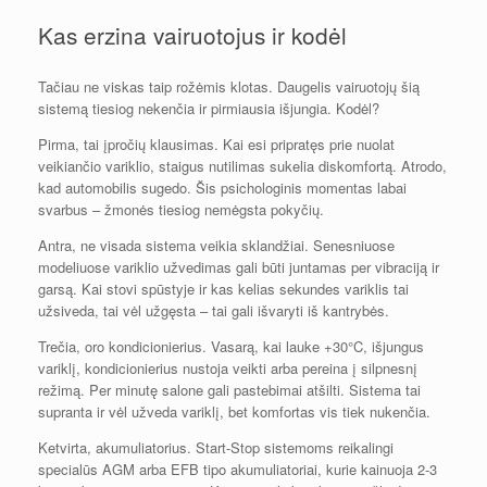
Kas erzina vairuotojus ir kodėl
Tačiau ne viskas taip rožėmis klotas. Daugelis vairuotojų šią
sistemą tiesiog nekenčia ir pirmiausia išjungia. Kodėl?
Pirma, tai įpročių klausimas. Kai esi pripratęs prie nuolat
veikiančio variklio, staigus nutilimas sukelia diskomfortą. Atrodo,
kad automobilis sugedo. Šis psichologinis momentas labai
svarbus – žmonės tiesiog nemėgsta pokyčių.
Antra, ne visada sistema veikia sklandžiai. Senesniuose
modeliuose variklio užvedimas gali būti juntamas per vibraciją ir
garsą. Kai stovi spūstyje ir kas kelias sekundes variklis tai
užsiveda, tai vėl užgęsta – tai gali išvaryti iš kantrybės.
Trečia, oro kondicionierius. Vasarą, kai lauke +30°C, išjungus
variklį, kondicionierius nustoja veikti arba pereina į silpnesnį
režimą. Per minutę salone gali pastebimai atšilti. Sistema tai
supranta ir vėl užveda variklį, bet komfortas vis tiek nukenčia.
Ketvirta, akumuliatorius. Start-Stop sistemoms reikalingi
specialūs AGM arba EFB tipo akumuliatoriai, kurie kainuoja 2-3