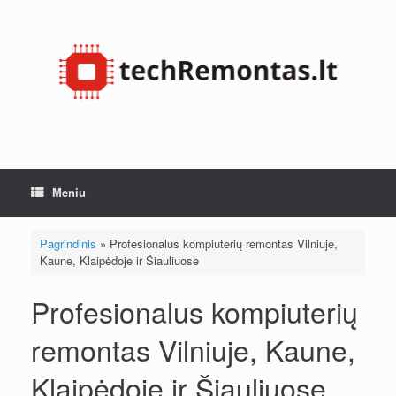
Pereiti
prie
turinio
Meniu
Pagrindinis
»
Profesionalus kompiuterių remontas Vilniuje,
Kaune, Klaipėdoje ir Šiauliuose
Profesionalus kompiuterių
remontas Vilniuje, Kaune,
Klaipėdoje ir Šiauliuose