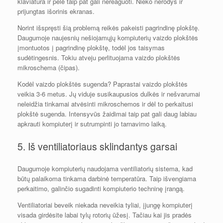
klaviatūra ir pelė taip pat gali nereaguoti. Nieko nerodys ir
prijungtas išorinis ekranas.
Norint išspręsti šią problemą reikės pakeisti pagrindinę plokštę.
Daugumoje naujesnių nešiojamųjų kompiuterių vaizdo plokštės
įmontuotos į pagrindinę plokštę, todėl jos taisymas
sudėtingesnis. Tokiu atveju perlituojama vaizdo plokštės
mikroschema (čipas).
Kodėl vaizdo plokštės sugenda? Paprastai vaizdo plokštės
veikia 3-6 metus. Jų viduje susikaupusios dulkės ir nešvarumai
neleidžia tinkamai atvėsinti mikroschemos ir dėl to perkaitusi
plokštė sugenda. Intensyvūs žaidimai taip pat gali daug labiau
apkrauti kompiuterį ir sutrumpinti jo tarnavimo laiką.
5. Iš ventiliatoriaus sklindantys garsai
Daugumoje kompiuterių naudojama ventiliatorių sistema, kad
būtų palaikoma tinkama darbinė temperatūra. Taip išvengiama
perkaitimo, galinčio sugadinti kompiuterio techninę įrangą.
Ventiliatoriai beveik niekada neveikia tyliai, įjungę kompiuterį
visada girdėsite labai tylų rotorių ūžesį. Tačiau kai jis pradės