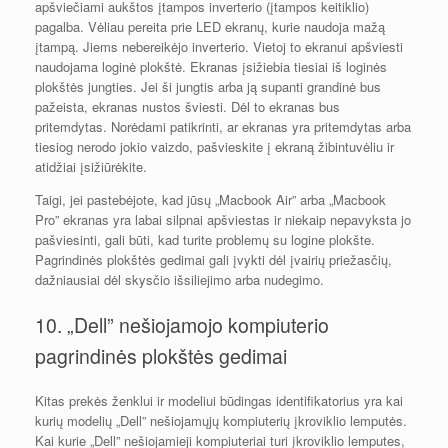
apšviečiami aukštos įtampos inverterio (įtampos keitiklio)
pagalba. Vėliau pereita prie LED ekranų, kurie naudoja mažą
įtampą. Jiems nebereikėjo inverterio. Vietoj to ekranui apšviesti
naudojama loginė plokštė. Ekranas įsižiebia tiesiai iš loginės
plokštės jungties. Jei ši jungtis arba ją supanti grandinė bus
pažeista, ekranas nustos šviesti. Dėl to ekranas bus
pritemdytas. Norėdami patikrinti, ar ekranas yra pritemdytas arba
tiesiog nerodo jokio vaizdo, pašvieskite į ekraną žibintuvėliu ir
atidžiai įsižiūrėkite.
Taigi, jei pastebėjote, kad jūsų „Macbook Air” arba „Macbook
Pro” ekranas yra labai silpnai apšviestas ir niekaip nepavyksta jo
pašviesinti, gali būti, kad turite problemų su logine plokšte.
Pagrindinės plokštės gedimai gali įvykti dėl įvairių priežasčių,
dažniausiai dėl skysčio išsiliejimo arba nudegimo.
10. „Dell” nešiojamojo kompiuterio
pagrindinės plokštės gedimai
Kitas prekės ženklui ir modeliui būdingas identifikatorius yra kai
kurių modelių „Dell” nešiojamųjų kompiuterių įkroviklio lemputės.
Kai kurie „Dell” nešiojamieji kompiuteriai turi įkroviklio lemputes,