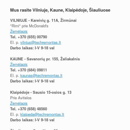
Mus rasite Vilniuje, Kaune, Klaipėdoje, Šiauliuose
VILNIUJE - Kareivių g. 11A, Žirmūnai
"Rimi" prie McDonald's
Žemėlapis
Tel.
+370 (655) 00790
El. p.
vilnius@techremontas.lt
Darbo laikas: I-V 9-18 val
KAUNE - Savanorių pr. 155, Žaliakalnis
Žemėlapis
Tel.
+370 (684) 09811
El. p.
kaunas@techremontas.lt
Darbo laikas: I-V 9-18 val
Klaipėdoje - Sausio 15-osios g. 13
Prie Avitelos
Žemėlapis
Tel.
+370 (658) 48560
El. p.
klaipeda@techremontas.lt
Darbo laikas: I-V 9-18 val