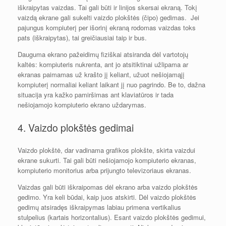
iškraipytas vaizdas. Tai gali būti ir linijos skersai ekraną. Tokį
vaizdą ekrane gali sukelti vaizdo plokštės (čipo) gedimas. Jei
pajungus kompiuterį per išorinį ekraną rodomas vaizdas toks
pats (iškraipytas), tai greičiausiai taip ir bus.
Dauguma ekrano pažeidimų fiziškai atsiranda dėl vartotojų
kaltės: kompiuteris nukrenta, ant jo atsitiktinai užlipama ar
ekranas paimamas už krašto jį keliant, užuot nešiojamąjį
kompiuterį normaliai keliant laikant jį nuo pagrindo. Be to, dažna
situacija yra kažko pamiršimas ant klaviatūros ir tada
nešiojamojo kompiuterio ekrano uždarymas.
4. Vaizdo plokštės gedimai
Vaizdo plokštė, dar vadinama grafikos plokšte, skirta vaizdui
ekrane sukurti. Tai gali būti nešiojamojo kompiuterio ekranas,
kompiuterio monitorius arba prijungto televizoriaus ekranas.
Vaizdas gali būti iškraipomas dėl ekrano arba vaizdo plokštės
gedimo. Yra keli būdai, kaip juos atskirti. Dėl vaizdo plokštės
gedimų atsiradęs iškraipymas labiau primena vertikalius
stulpelius (kartais horizontalius). Esant vaizdo plokštės gedimui,