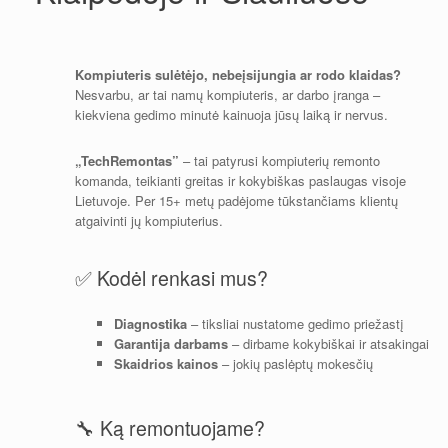
Kompiuteris sulėtėjo, nebeįsijungia ar rodo klaidas?
Nesvarbu, ar tai namų kompiuteris, ar darbo įranga –
kiekviena gedimo minutė kainuoja jūsų laiką ir nervus.
„TechRemontas”
– tai patyrusi kompiuterių remonto
komanda, teikianti greitas ir kokybiškas paslaugas visoje
Lietuvoje. Per 15+
metų padėjome tūkstančiams klientų
atgaivinti jų kompiuterius.
✅ Kodėl renkasi mus?
Diagnostika
– tiksliai nustatome gedimo priežastį
Garantija darbams
– dirbame kokybiškai ir atsakingai
Skaidrios kainos
– jokių paslėptų mokesčių
🔧 Ką remontuojame?