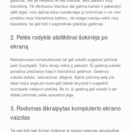
gedimus. Net jei neveikia tik keli klavišai, teks pakeisti visą
klaviatūrą. Tik iškritusius klavišus dar galima kartais ir pabandyti
įdėti atgal, nors dažnai būna nusidėvėjęs jų tvirtinimas ir vis vien
prireikia visos klaviatūros keitimo. Jei staiga nustoja veikti visa
klaviatūra, tai gali būti ir pagrindinės plokštės gedimas.
2. Pelės rodyklė atsitiktinai šokinėja po
ekraną
Nešiojamuose kompiuteriuose tai gali sukelti sugedusi jutiminė
pelė (touchpad). Tokiu atveju reikia jį pakeisti. Šį gedimą sukelia
panašios priežastys kaip ir klaviatūros gedimus. Gedimus
sukelia dulkės, nešvarumai, drėgmė. Aplink jutiminę pelę yra
labai maža anga pro kuria gali įtekėti skysčiai ir sugadinti
touchpado valdymo plokštę. Be to, šį gedimą gali sukelti ir per
didelė jutiminės pelės spaudimo jėga.
3. Rodomas iškraipytas kompiuterio ekrano
vaizdas
Tai gali būti tiek fiziniai įtrūkimai ar tiesiog rodomas akivaizdžiai