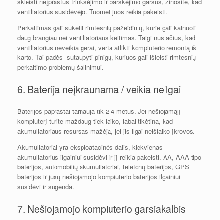
skleisti neįprastus trinksėjimo ir barškėjimo garsus, žinosite, kad
ventiliatorius susidėvėjo. Tuomet juos reikia pakeisti.
Perkaitimas gali sukelti rimtesnių pažeidimų, kurie gali kainuoti
daug brangiau nei ventiliatoriaus keitimas. Taigi nustačius, kad
ventiliatorius neveikia gerai, verta atlikti kompiuterio remontą iš
karto. Tai padės sutaupyti pinigų, kuriuos gali išleisti rimtesnių
perkaitimo problemų šalinimui.
6. Baterija neįkraunama / veikia neilgai
Baterijos paprastai tarnauja tik 2-4 metus. Jei nešiojamąjį
kompiuterį turite maždaug tiek laiko, labai tikėtina, kad
akumuliatoriaus resursas mažėją, jei jis ilgai neišlaiko įkrovos.
Akumuliatoriai yra eksploatacinės dalis, kiekvienas
akumuliatorius ilgainiui susidėvi ir jį reikia pakeisti. AA, AAA tipo
baterijos, automobilių akumuliatoriai, telefonų baterijos, GPS
baterijos ir jūsų nešiojamojo kompiuterio baterijos ilgainiui
susidėvi ir sugenda.
7. Nešiojamojo kompiuterio garsiakalbis