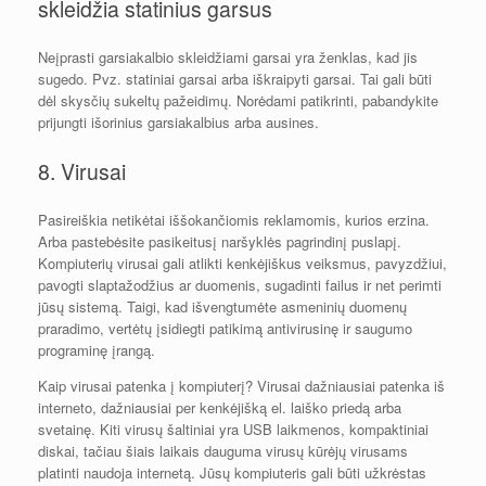
skleidžia statinius garsus
Neįprasti garsiakalbio skleidžiami garsai yra ženklas, kad jis
sugedo. Pvz. statiniai garsai arba iškraipyti garsai. Tai gali būti
dėl skysčių sukeltų pažeidimų. Norėdami patikrinti, pabandykite
prijungti išorinius garsiakalbius arba ausines.
8. Virusai
Pasireiškia netikėtai iššokančiomis reklamomis, kurios erzina.
Arba pastebėsite pasikeitusį naršyklės pagrindinį puslapį.
Kompiuterių virusai gali atlikti kenkėjiškus veiksmus, pavyzdžiui,
pavogti slaptažodžius ar duomenis, sugadinti failus ir net perimti
jūsų sistemą. Taigi, kad išvengtumėte asmeninių duomenų
praradimo, vertėtų įsidiegti patikimą antivirusinę ir saugumo
programinę įrangą.
Kaip virusai patenka į kompiuterį? Virusai dažniausiai patenka iš
interneto, dažniausiai per kenkėjišką el. laiško priedą arba
svetainę. Kiti virusų šaltiniai yra USB laikmenos, kompaktiniai
diskai, tačiau šiais laikais dauguma virusų kūrėjų virusams
platinti naudoja internetą. Jūsų kompiuteris gali būti užkrėstas