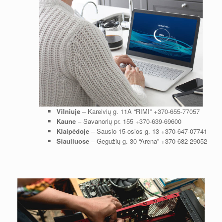
Vilniuje
– Kareivių g. 11A “RIMI”
+370-655-77057
Kaune
– Savanorių pr. 155
+370-639-69600
Klaipėdoje
– Sausio 15-osios g. 13
+370-647-07741
Šiauliuose
– Gegužių g. 30 “Arena”
+370-682-29052