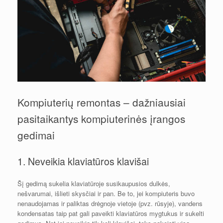
Kompiuterių remontas – dažniausiai
pasitaikantys kompiuterinės įrangos
gedimai
1. Neveikia klaviatūros klavišai
Šį gedimą sukelia klaviatūroje susikaupusios dulkės,
nešvarumai, išlieti skysčiai ir pan. Be to, jei kompiuteris buvo
nenaudojamas ir paliktas drėgnoje vietoje (pvz. rūsyje), vandens
kondensatas taip pat gali paveikti klaviatūros mygtukus ir sukelti