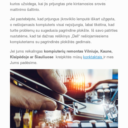
kurios užsidega, kai jis prijungtas prie kintamosios srovės
maitinimo šaltinio.
Jei pastebėjote, kad prijungus įkroviklio lemputė iškart užgęsta,
o nešiojamasis kompiuteris visai neįsijungia, labai tikėtina, kad
turite problemų su sugedusia pagrindine plokšte. Iš savo patirties
nustatėme, kad tai dažnas reiškinys „Dell” nešiojamiesiems
kompiuteriams su pagrindinės plokštės gedimais.
Jei jums reikalingas
kompiuterių remontas
Vilniuje,
Kaune,
Klaipėdoje ar Šiauliuose
kreipkitės mūsų
konktaktais
ir mes
Jums padėsime.