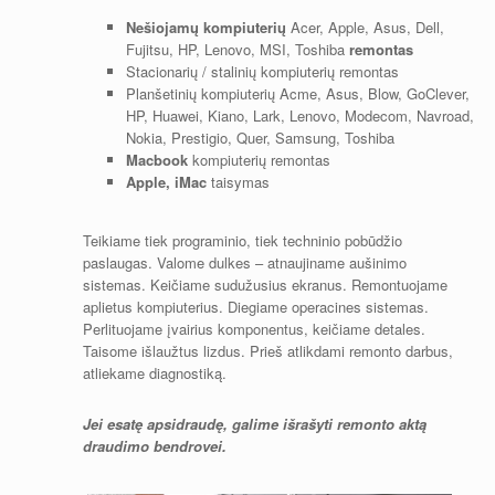
Nešiojamų kompiuterių
Acer, Apple, Asus, Dell,
Fujitsu, HP, Lenovo, MSI, Toshiba
remontas
Stacionarių / stalinių kompiuterių remontas
Planšetinių kompiuterių Acme, Asus, Blow, GoClever,
HP, Huawei, Kiano, Lark, Lenovo, Modecom, Navroad,
Nokia, Prestigio, Quer, Samsung, Toshiba
Macbook
kompiuterių remontas
Apple, iMac
taisymas
Teikiame tiek programinio, tiek techninio pobūdžio
paslaugas. Valome dulkes – atnaujiname aušinimo
sistemas. Keičiame sudužusius ekranus. Remontuojame
aplietus kompiuterius. Diegiame operacines sistemas.
Perlituojame įvairius komponentus, keičiame detales.
Taisome išlaužtus lizdus. Prieš atlikdami remonto darbus,
atliekame diagnostiką.
Jei esatę apsidraudę, galime išrašyti remonto aktą
draudimo bendrovei.