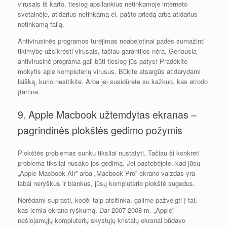
virusais iš karto, tiesiog apsilankius netinkamoje interneto
svetainėje, atidarius netinkamą el. pašto priedą arba atidarius
netinkamą failą.
Antivirusinės programos turėjimas neabejotinai padės sumažinti
tikimybę užsikrėsti virusais, tačiau garantijos nėra. Geriausia
antivirusinė programa gali būti tiesiog jūs patys! Pradėkite
mokytis apie kompiuterių virusus. Būkite atsargūs atidarydami
laišką, kurio nesitikite. Arba jei susidūrėte su kažkuo, kas atrodo
įtartina.
9. Apple Macbook užtemdytas ekranas –
pagrindinės plokštės gedimo požymis
Plokštės problemas sunku tiksliai nustatyti. Tačiau ši konkreti
problema tiksliai nusako jos gedimą. Jei pastebėjote, kad jūsų
„Apple Macbook Air” arba „Macbook Pro” ekrano vaizdas yra
labai neryškus ir blankus, jūsų kompiuterio plokštė sugedus.
Norėdami suprasti, kodėl taip atsitinka, galime pažvelgti į tai,
kas lemia ekrano ryškumą. Dar 2007-2008 m. „Apple”
nešiojamųjų kompiuterių skystųjų kristalų ekranai būdavo