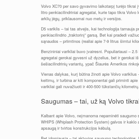
Volvo XC70 per savo gyvavimo laikotarpį turėjo tikrai įv
litro penkiacilindriniai agregatai, kurie tapo tikra Volv
arklių jėgų, priklausomai nuo metų ir versijos.
D5 variklis – tai tas atvejis, kai technologija tarnauja 
penkiacilindrio „traktorinį” garsą. Bet kai pradedi važiu
sąnaudos – priimtinos (realiai apie 7-9 litrus šimtui ki
Benzininiai varikliai buvo įvairesni. Populiariausi – 2.5 
agregatai gerokai gyvesni už dyzelius, bet ir gerokai iš
šešiacilindrinių variantų, ypač Šiaurės Amerikos rinkoje
Vienas dalykas, kurį būtina žinoti apie Volvo variklius –
keitimų, ir turbina ar kiti komponentai gali priminti api
varikliai gali nuvažiuoti ir 400-500 tūkstančių kilometrų
Saugumas – tai, už ką Volvo tikra
Kalbant apie Volvo, neįmanoma nepaminėti saugumo sist
WHIPS (Whiplash Protection System) galvos ir kaklo 
apsaugą ir tvirtos konstrukcijos kėbulą.
Bet įdomiausia – tai aktyvios saugumo technologijos, k