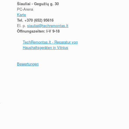
Šiauliai - Gegužių g. 30
PC-Arena
Karte
Tel.
+370 (652) 95616
El. p.
siauliai@techremontas.lt
Öffnungszeiten: I-V 9-18
TechRemontas.lt - Reparatur von
Haushaltsgeräten in Vilnius
Bewertungen
.