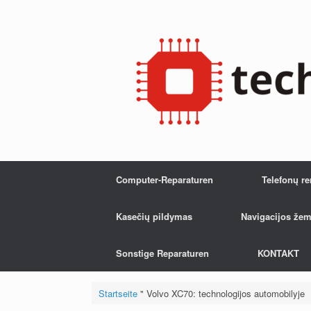
Zum
Inhalt
springen
Computer-Reparaturen
Telefonų r
Kasečių pildymas
Navigacijos žem
Sonstige Reparaturen
KONTAKT
Startseite
"
Volvo XC70: technologijos automobilyje