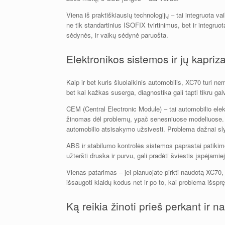
Viena iš praktiškiausių technologijų – tai integruota v
ne tik standartinius ISOFIX tvirtinimus, bet ir integru
sėdynės, ir vaikų sėdynė paruošta.
Elektronikos sistemos ir jų kapriza
Kaip ir bet kuris šiuolaikinis automobilis, XC70 turi ne
bet kai kažkas suserga, diagnostika gali tapti tikru g
CEM (Central Electronic Module) – tai automobilio elek
žinomas dėl problemų, ypač senesniuose modeliuose. Sim
automobilio atsisakymo užsivesti. Problema dažnai sly
ABS ir stabilumo kontrolės sistemos paprastai patikimos
užteršti druska ir purvu, gali pradėti šviestis įspėjamie
Vienas patarimas – jei planuojate pirkti naudotą XC70, 
išsaugoti klaidų kodus net ir po to, kai problema išspręs
Ką reikia žinoti prieš perkant ir n