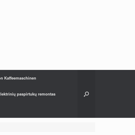
on Kaffeemaschinen
lektrinių paspirtukų remontas