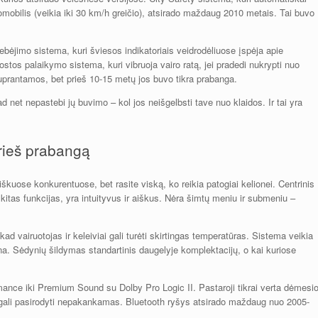
tomobilis (veikia iki 30 km/h greičio), atsirado maždaug 2010 metais. Tai buvo
bėjimo sistema, kuri šviesos indikatoriais veidrodėliuose įspėja apie
stos palaikymo sistema, kuri vibruoja vairo ratą, jei pradedi nukrypti nuo
uprantamos, bet prieš 10-15 metų jos buvo tikra prabanga.
d net nepastebi jų buvimo – kol jos neišgelbsti tave nuo klaidos. Ir tai yra
prieš prabangą
kuose konkurentuose, bet rasite viską, ko reikia patogiai kelionei. Centrinis
 kitas funkcijas, yra intuityvus ir aiškus. Nėra šimtų meniu ir submeniu –
kad vairuotojas ir keleiviai gali turėti skirtingas temperatūras. Sistema veikia
ina. Sėdynių šildymas standartinis daugelyje komplektacijų, o kai kuriose
ance iki Premium Sound su Dolby Pro Logic II. Pastaroji tikrai verta dėmesi
ek gali pasirodyti nepakankamas. Bluetooth ryšys atsirado maždaug nuo 2005-