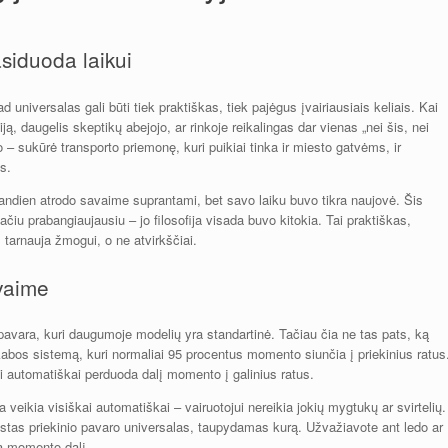
siduoda laikui
 universalas gali būti tiek praktiškas, tiek pajėgus įvairiausiais keliais. Kai
ą, daugelis skeptikų abejojo, ar rinkoje reikalingas dar vienas „nei šis, nei
o – sukūrė transporto priemonę, kuri puikiai tinka ir miesto gatvėms, ir
s.
iandien atrodo savaime suprantami, bet savo laiku buvo tikra naujovė. Šis
čiu prabangiaujausiu – jo filosofija visada buvo kitokia. Tai praktiškas,
 tarnauja žmogui, o ne atvirkščiai.
avaime
 pavara, kuri daugumoje modelių yra standartinė. Tačiau čia ne tas pats, ką
abos sistemą, kuri normaliai 95 procentus momento siunčia į priekinius ratus
 ji automatiškai perduoda dalį momento į galinius ratus.
eikia visiškai automatiškai – vairuotojui nereikia jokių mygtukų ar svirtelių.
astas priekinio pavaro universalas, taupydamas kurą. Užvažiavote ant ledo ar
mą momento dalį.