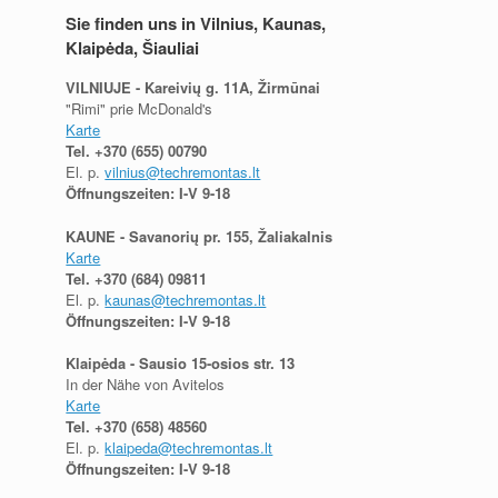
Sie finden uns in Vilnius, Kaunas,
Klaipėda, Šiauliai
VILNIUJE - Kareivių g. 11A, Žirmūnai
"Rimi" prie McDonald's
Karte
Tel.
+370 (655) 00790
El. p.
vilnius@techremontas.lt
Öffnungszeiten: I-V 9-18
KAUNE - Savanorių pr. 155, Žaliakalnis
Karte
Tel.
+370 (684) 09811
El. p.
kaunas@techremontas.lt
Öffnungszeiten: I-V 9-18
Klaipėda - Sausio 15-osios str. 13
In der Nähe von Avitelos
Karte
Tel.
+370 (658) 48560
El. p.
klaipeda@techremontas.lt
Öffnungszeiten: I-V 9-18