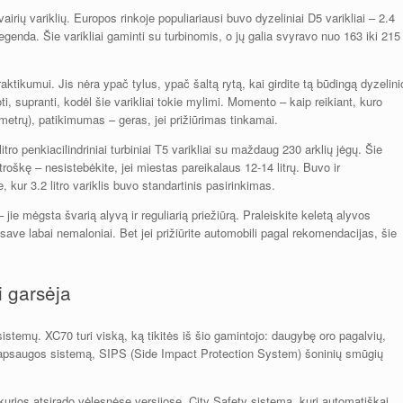
airių variklių. Europos rinkoje populiariausi buvo dyzeliniai D5 varikliai – 2.4
o legenda. Šie varikliai gaminti su turbinomis, o jų galia svyravo nuo 163 iki 215
praktikumui. Jis nėra ypač tylus, ypač šaltą rytą, kai girdite tą būdingą dyzelini
oti, supranti, kodėl šie varikliai tokie mylimi. Momento – kaip reikiant, kuro
lometrų), patikimumas – geras, jei prižiūrimas tinkamai.
litro penkiacilindriniai turbiniai T5 varikliai su maždaug 230 arklių jėgų. Šie
troškę – nesistebėkite, jei miestas pareikalaus 12-14 litrų. Buvo ir
, kur 3.2 litro variklis buvo standartinis pasirinkimas.
 jie mėgsta švarią alyvą ir reguliarią priežiūrą. Praleiskite keletą alyvos
e save labai nemaloniai. Bet jei prižiūrite automobili pagal rekomendacijas, šie
.
i garsėja
emų. XC70 turi viską, ką tikitės iš šio gamintojo: daugybę oro pagalvių,
apsaugos sistemą, SIPS (Side Impact Protection System) šoninių smūgių
urios atsirado vėlesnėse versijose. City Safety sistema, kuri automatiškai