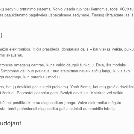
aikų sėdynių tvirtinimo sistema. Volvo visada rūpinosi šeimomis, todėl XC70 tur
otas paaukštinimo pagalvėles užpakalinėse sėdynėse. Tiesiog ištraukiate jas iš
i
mažai elektronikos. Ir čia prasideda įdomiausia dalis – kai viskas veikia, puiku
alvos skausmu.
troninis smegenų centras, kuris valdo daugelį funkcijų. Deja, šis modulis
ptomai gali būti įvairiausi: nuo atsitiktinai neveikiančių langų iki visiško
pi drėgmėje, kuri patenka į modulį.
, bet jų davikliai gali sukelti problemų. Ypač žiemą, kai ratų greičio davikliai
ji ženklai. Paprastai pakanka gerai išvalyti daviklius, ir viskas vėl veikia.
būtinai pasitikrinkite su diagnostikos įranga. Volvo elektronika mėgsta
ta, todėl profesionali diagnostika gali atskleisti automobilio istoriją.
audojant