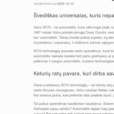
Veröffentlicht auf
2025-10-10
Švediškas universalas, kuris nepa
Volvo XC70 – tai automobilis, kuris sėkmingai įrodė, kad
1997 metais Volvo pristatė pirmąją Cross Country versij
tas” automobilis. Tačiau švedai puikiai suprato, ką dar
žvyrkeliams į vasarnamį, ir slidžioms žiemos sąlygom
XC70 technologijų arsenale rasite sprendimus, kurie š
automobilis niekada nesiekė būti pačiu greičiausiu ar pa
patikimas ir saugus automobilis, kuriame technologijos
Keturių ratų pavara, kuri dirba s
Viena svarbiausių XC70 technologijų – tai keturių ratų
rasite tikruose visuregiuose. Volvo naudoja Haldex suk
Kai sistema jaučia, kad priekiniai ratai pradeda slysti,
Tai puikus sprendimas kasdieniam naudojimui. Sistema v
Važiuojate sausu asfaltu? Automobilis elgiasi kaip įpr
sniego? Per sekundės dalį galiniai ratai gauna reikia