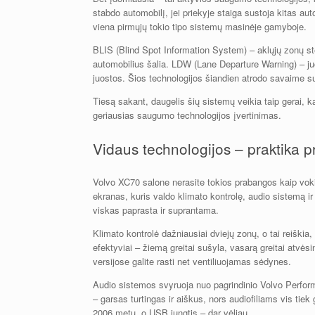
stabdo automobilį, jei priekyje staiga sustoja kitas au
viena pirmųjų tokio tipo sistemų masinėje gamyboje.
BLIS (Blind Spot Information System) – aklųjų zonų ste
automobilius šalia. LDW (Lane Departure Warning) – juo
juostos. Šios technologijos šiandien atrodo savaime s
Tiesą sakant, daugelis šių sistemų veikia taip gerai, ka
geriausias saugumo technologijos įvertinimas.
Vidaus technologijos – praktika 
Volvo XC70 salone nerasite tokios prabangos kaip vokiš
ekranas, kuris valdo klimato kontrolę, audio sistemą ir
viskas paprasta ir suprantama.
Klimato kontrolė dažniausiai dviejų zonų, o tai reiškia, 
efektyviai – žiemą greitai sušyla, vasarą greitai atvės
versijose galite rasti net ventiliuojamas sėdynes.
Audio sistemos svyruoja nuo pagrindinio Volvo Perform
– garsas turtingas ir aiškus, nors audiofiliams vis ti
2006 metų, o USB jungtis – dar vėliau.