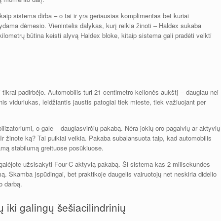
aip sistema dirba – o tai ir yra geriausias komplimentas bet kuriai
ašydama dėmesio. Vienintelis dalykas, kurį reikia žinoti – Haldex sukaba
kilometrų būtina keisti alyvą Haldex bloke, kitaip sistema gali pradėti veikti
 tikrai padirbėjo. Automobilis turi 21 centimetro kelionės aukštį – daugiau nei
nis viduriukas, leidžiantis jaustis patogiai tiek mieste, tiek važiuojant per
lizatoriumi, o gale – daugiasvirčių pakabą. Nėra jokių oro pagalvių ar aktyvių
 Ir žinote ką? Tai puikiai veikia. Pakaba subalansuota taip, kad automobilis
kamą stabilumą greituose posūkiuose.
galėjote užsisakyti Four-C aktyvią pakabą. Ši sistema kas 2 milisekundes
mą. Skamba įspūdingai, bet praktikoje daugelis vairuotojų net neskiria didelio
o darbą.
 iki galingų šešiacilindrinių