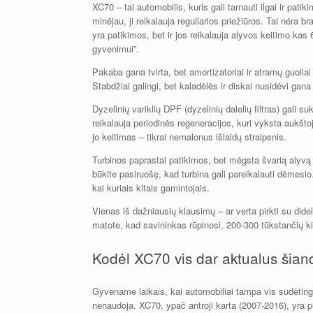
XC70 – tai automobilis, kuris gali tarnauti ilgai ir pati
minėjau, ji reikalauja reguliarios priežiūros. Tai nėra
yra patikimos, bet ir jos reikalauja alyvos keitimo kas 
gyvenimui”.
Pakaba gana tvirta, bet amortizatoriai ir atramų guolia
Stabdžiai galingi, bet kaladėlės ir diskai nusidėvi gana
Dyzelinių variklių DPF (dyzelinių dalelių filtras) gali s
reikalauja periodinės regeneracijos, kuri vyksta aukštoj
jo keitimas – tikrai nemalonus išlaidų straipsnis.
Turbinos paprastai patikimos, bet mėgsta švarią alyvą ir
būkite pasiruošę, kad turbina gali pareikalauti dėmesi
kai kuriais kitais gamintojais.
Vienas iš dažniausių klausimų – ar verta pirkti su dideli
matote, kad savininkas rūpinosi, 200-300 tūkstančių kilo
Kodėl XC70 vis dar aktualus šian
Gyvename laikais, kai automobiliai tampa vis sudėtinge
nenaudoja. XC70, ypač antroji karta (2007-2016), yra p