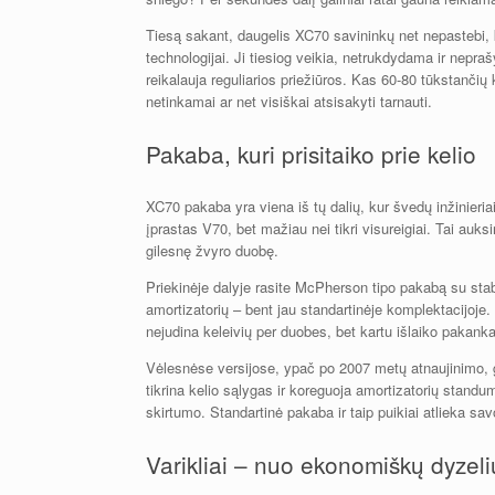
Tiesą sakant, daugelis XC70 savininkų net nepastebi, k
technologijai. Ji tiesiog veikia, netrukdydama ir nepr
reikalauja reguliarios priežiūros. Kas 60-80 tūkstančių 
netinkamai ar net visiškai atsisakyti tarnauti.
Pakaba, kuri prisitaiko prie kelio
XC70 pakaba yra viena iš tų dalių, kur švedų inžinieriai
įprastas V70, bet mažiau nei tikri visureigiai. Tai auksi
gilesnę žvyro duobę.
Priekinėje dalyje rasite McPherson tipo pakabą su stabi
amortizatorių – bent jau standartinėje komplektacijoje.
nejudina keleivių per duobes, bet kartu išlaiko pakan
Vėlesnėse versijose, ypač po 2007 metų atnaujinimo, 
tikrina kelio sąlygas ir koreguoja amortizatorių standu
skirtumo. Standartinė pakaba ir taip puikiai atlieka sav
Varikliai – nuo ekonomiškų dyzelių