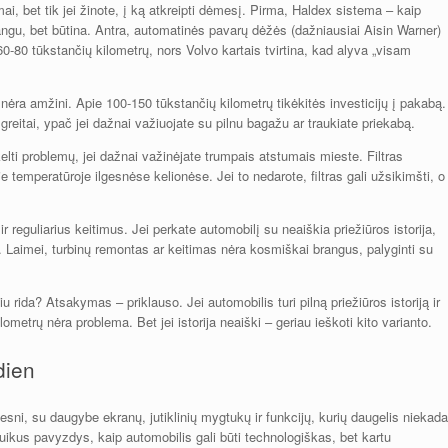
kimai, bet tik jei žinote, į ką atkreipti dėmesį. Pirma, Haldex sistema – kaip
 brangu, bet būtina. Antra, automatinės pavarų dėžės (dažniausiai Aisin Warner)
60-80 tūkstančių kilometrų, nors Volvo kartais tvirtina, kad alyva „visam
i nėra amžini. Apie 100-150 tūkstančių kilometrų tikėkitės investicijų į pakabą.
 greitai, ypač jei dažnai važiuojate su pilnu bagažu ar traukiate priekabą.
ukelti problemų, jei dažnai važinėjate trumpais atstumais mieste. Filtras
e temperatūroje ilgesnėse kelionėse. Jei to nedarote, filtras gali užsikimšti, o
 reguliarius keitimus. Jei perkate automobilį su neaiškia priežiūros istorija,
o. Laimei, turbinų remontas ar keitimas nėra kosmiškai brangus, palyginti su
u rida? Atsakymas – priklauso. Jei automobilis turi pilną priežiūros istoriją ir
metrų nėra problema. Bet jei istorija neaiški – geriau ieškoti kito varianto.
dien
sni, su daugybe ekranų, jutiklinių mygtukų ir funkcijų, kurių daugelis niekada
uikus pavyzdys, kaip automobilis gali būti technologiškas, bet kartu