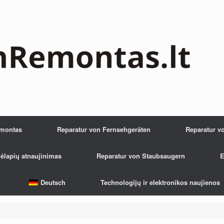
emontas
Reparatur von Fernsehgeräten
Reparatur v
ėlapių atnaujinimas
Reparatur von Staubsaugern
E
Deutsch
Technologijų ir elektronikos naujienos