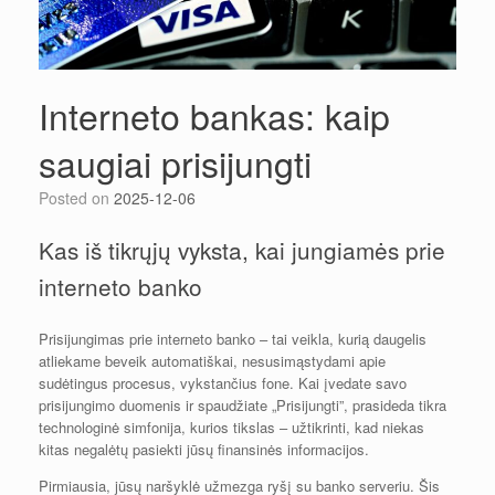
Interneto bankas: kaip
saugiai prisijungti
Posted on
2025-12-06
Kas iš tikrųjų vyksta, kai jungiamės prie
interneto banko
Prisijungimas prie interneto banko – tai veikla, kurią daugelis
atliekame beveik automatiškai, nesusimąstydami apie
sudėtingus procesus, vykstančius fone. Kai įvedate savo
prisijungimo duomenis ir spaudžiate „Prisijungti”, prasideda tikra
technologinė simfonija, kurios tikslas – užtikrinti, kad niekas
kitas negalėtų pasiekti jūsų finansinės informacijos.
Pirmiausia, jūsų naršyklė užmezga ryšį su banko serveriu. Šis