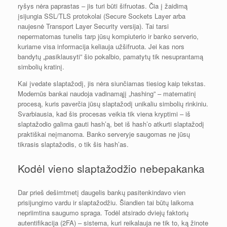
ryšys nėra paprastas – jis turi būti šifruotas. Čia į žaidimą
įsijungia SSL/TLS protokolai (Secure Sockets Layer arba
naujesnė Transport Layer Security versija). Tai tarsi
nepermatomas tunelis tarp jūsų kompiuterio ir banko serverio,
kuriame visa informacija keliauja užšifruota. Jei kas nors
bandytų „pasiklausyti” šio pokalbio, pamatytų tik nesuprantamą
simbolių kratinį.
Kai įvedate slaptažodį, jis nėra siunčiamas tiesiog kaip tekstas.
Modernūs bankai naudoja vadinamąjį „hashing” – matematinį
procesą, kuris paverčia jūsų slaptažodį unikaliu simbolių rinkiniu.
Svarbiausia, kad šis procesas veikia tik viena kryptimi – iš
slaptažodio galima gauti hash’ą, bet iš hash’o atkurti slaptažodį
praktiškai neįmanoma. Banko serveryje saugomas ne jūsų
tikrasis slaptažodis, o tik šis hash’as.
Kodėl vieno slaptažodžio nebepakanka
Dar prieš dešimtmetį daugelis bankų pasitenkindavo vien
prisijungimo vardu ir slaptažodžiu. Šiandien tai būtų laikoma
nepriimtina saugumo spraga. Todėl atsirado dviejų faktorių
autentifikacija (2FA) – sistema, kuri reikalauja ne tik to, ką žinote