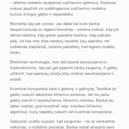
– dirbtinio intelekto naudojimas sukčiavimo aptikimui. Sistemos
mokosi atpažinti vis sudėtingesnius sukčiavimo modelius,
kuriuos žmogus galbūt ir nepastebėtų.
Biometrija taip pat vystosi. Jau dabar kai kurie bankai
eksperimentuoja su elgesio biometrija – sistema mokosi, kaip jūs
laikote telefoną, kaip greitai spaudote klavišus, kaip judinate
pelę. Jei kas nors kitas bandytų naudotis jūsų sąskaita, net
turėdamas slaptažodį, sistema pastebėtų, kad elgesio modelis
kitoks.
Blockchain technologija, nors dažniausiai asocijuojama su
kriptovaliutomis, taip pat gali pagerinti bankų saugumą. Ji galėtų
užtikrinti, kad operacijų istorija būtų visiškai nesuklastojama ir
skaidri.
Kvantiniai kompiuteriai kelia ir grėsmę, ir galimybę. Teoriškai jie
galėtų nulaužti dabartines šifravimo sistemas, bet tuo pačiu
galėtų sukurti ir neįsilaužiamus šifravimo metodus. Bankai jau
dabar ruošiasi „post-kvantinei” erjai, kūrydami šifravimo
algoritmus, kurių negalėtų nulaužti net kvantiniai kompiuteriai.
Galiausiai, svarbu suprasti, kad saugumas – tai ne vienkartinis
veiksmas, o nuolatinis procesas. Bankai nuolat atnaujina savo