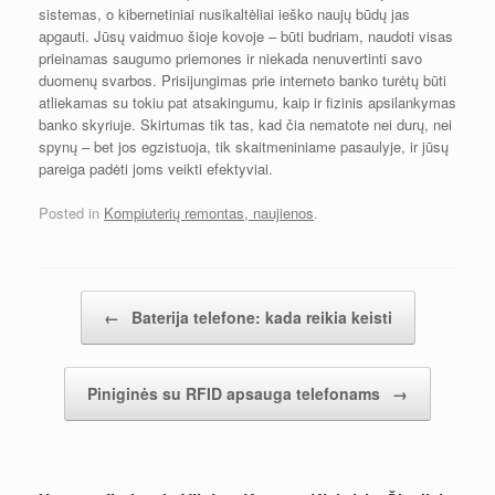
sistemas, o kibernetiniai nusikaltėliai ieško naujų būdų jas
apgauti. Jūsų vaidmuo šioje kovoje – būti budriam, naudoti visas
prieinamas saugumo priemones ir niekada nenuvertinti savo
duomenų svarbos. Prisijungimas prie interneto banko turėtų būti
atliekamas su tokiu pat atsakingumu, kaip ir fizinis apsilankymas
banko skyriuje. Skirtumas tik tas, kad čia nematote nei durų, nei
spynų – bet jos egzistuoja, tik skaitmeniniame pasaulyje, ir jūsų
pareiga padėti joms veikti efektyviai.
Posted in
Kompiuterių remontas, naujienos
.
Post navigation
←
Baterija telefone: kada reikia keisti
Piniginės su RFID apsauga telefonams
→