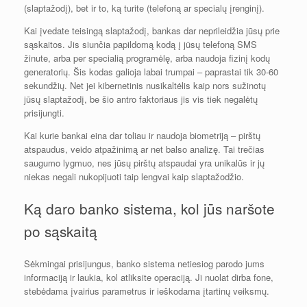
(slaptažodį), bet ir to, ką turite (telefoną ar specialų įrenginį).
Kai įvedate teisingą slaptažodį, bankas dar neprileidžia jūsų prie
sąskaitos. Jis siunčia papildomą kodą į jūsų telefoną SMS
žinute, arba per specialią programėlę, arba naudoja fizinį kodų
generatorių. Šis kodas galioja labai trumpai – paprastai tik 30-60
sekundžių. Net jei kibernetinis nusikaltėlis kaip nors sužinotų
jūsų slaptažodį, be šio antro faktoriaus jis vis tiek negalėtų
prisijungti.
Kai kurie bankai eina dar toliau ir naudoja biometriją – pirštų
atspaudus, veido atpažinimą ar net balso analizę. Tai trečias
saugumo lygmuo, nes jūsų pirštų atspaudai yra unikalūs ir jų
niekas negali nukopijuoti taip lengvai kaip slaptažodžio.
Ką daro banko sistema, kol jūs naršote
po sąskaitą
Sėkmingai prisijungus, banko sistema netiesiog parodo jums
informaciją ir laukia, kol atliksite operaciją. Ji nuolat dirba fone,
stebėdama įvairius parametrus ir ieškodama įtartinų veiksmų.