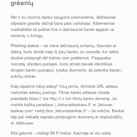
grėsmių
Net ir su visomis banko saugumo priemonėmis, didžiausias
silpnasis grandis dažnai būna pats vartotojas. Kibernetiniai
nusikaltėliai tai puikiai žino ir dažniausiai bando apgauti ne
sistemą, o žmogų.
Phishing atakos – tai viena dažniausių schemų. Gaunate el.
laišką, kuris atrodo kaip iš jūsų banko, su nuoroda, kur reikia
skubiai prisijungti dėl kokios nors problemos. Paspaudus
nuorodą, atsidaro puslapis, kuris atrodo beveik identiškas
tikrajam banko puslapiui. Įvedus duomenis, jie patenka tiesiai į
sukčių rankas.
Kaip atpažinti tokią ataką? Visų pirma, tikrinkite URL adresą
naršyklės adresų juostoje. Tikras banko adresas visada
prasideda https:// (ne http://) ir turi tikslų banko domeną. Jei
matote kažką panašaus į „lietuvosbankass.lt” ar „lietuvas-
bankas.com” vietoj tikro „lietuvosbankas.lt” – tai sukčiai. Bankai
taip pat niekada neprašo prisijungimo duomenų ar slaptažodžių
el. laiškuose.
Kita grėsmė – viešieji Wi-Fi tinklai. Kavinėje ar oro uoste