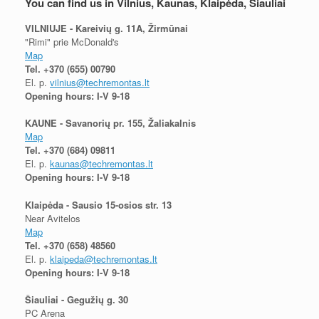
You can find us in Vilnius, Kaunas, Klaipėda, Šiauliai
VILNIUJE - Kareivių g. 11A, Žirmūnai
"Rimi" prie McDonald's
Map
Tel.
+370 (655) 00790
El. p.
vilnius@techremontas.lt
Opening hours: I-V 9-18
KAUNE - Savanorių pr. 155, Žaliakalnis
Map
Tel.
+370 (684) 09811
El. p.
kaunas@techremontas.lt
Opening hours: I-V 9-18
Klaipėda - Sausio 15-osios str. 13
Near Avitelos
Map
Tel.
+370 (658) 48560
El. p.
klaipeda@techremontas.lt
Opening hours: I-V 9-18
Šiauliai - Gegužių g. 30
PC Arena