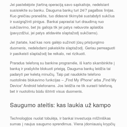
Jei pastebėjote įtartiną operaciją savo sąskaitoje, nedelsiant
susisiekite su banku. Dauguma bankų turi 24/7 pagalbos linijas.
Kuo greičiau pranešite, tuo didesnė tikimybė sustabdyti sukčius
ir susigrąžinti pinigus. Bankai paprastai turi draudimą nuo
sukčiavimo, bet jis galioja tik jei patys nebuvote aplaidūs
(pavyzdžiui, jei patys atidavėte slaptažodį sukčiams).
Jei įtariate, kad kas nors galėjo sužinoti jūsų prisijungimo
duomenis, nedelsdami pakeiskite slaptažodį. Geriau perreaguoti
ir pasikeisti slaptažodį be reikalo, nei rizikuoti.
Praradus telefoną su bankine programėle, iš karto skambinkite į
banką ir prašykite blokuoti prieigą. Dauguma bankų leidžia tai
padaryti per keletą minučių. Taip pat naudokite telefono
nuotolinės blokavimo funkcijas – „Find My iPhone” arba „Find My
Device” Android telefonams. Jos leidžia ne tik surasti telefoną,
bet ir nuotoliniu būdu ištrinti visus duomenis.
Saugumo ateitis: kas laukia už kampo
Technologijos nuolat tobulėja, ir bankai investuoja milžiniškas
sumas į naujus saugumo sprendimus. Viena įdomiausių krypčių