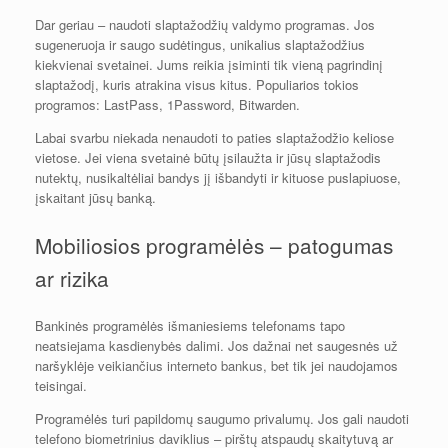
Dar geriau – naudoti slaptažodžių valdymo programas. Jos
sugeneruoja ir saugo sudėtingus, unikalius slaptažodžius
kiekvienai svetainei. Jums reikia įsiminti tik vieną pagrindinį
slaptažodį, kuris atrakina visus kitus. Populiarios tokios
programos: LastPass, 1Password, Bitwarden.
Labai svarbu niekada nenaudoti to paties slaptažodžio keliose
vietose. Jei viena svetainė būtų įsilaužta ir jūsų slaptažodis
nutektų, nusikaltėliai bandys jį išbandyti ir kituose puslapiuose,
įskaitant jūsų banką.
Mobiliosios programėlės – patogumas
ar rizika
Bankinės programėlės išmaniesiems telefonams tapo
neatsiejama kasdienybės dalimi. Jos dažnai net saugesnės už
naršyklėje veikiančius interneto bankus, bet tik jei naudojamos
teisingai.
Programėlės turi papildomų saugumo privalumų. Jos gali naudoti
telefono biometrinius daviklius – pirštų atspaudų skaitytuvą ar