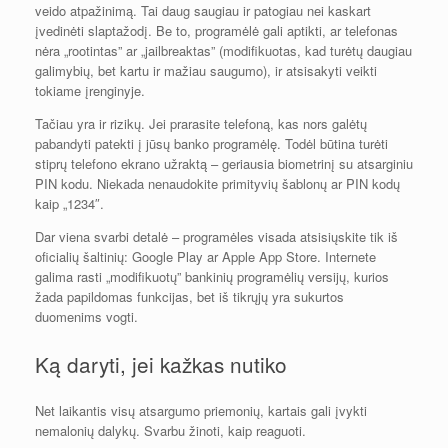
veido atpažinimą. Tai daug saugiau ir patogiau nei kaskart
įvedinėti slaptažodį. Be to, programėlė gali aptikti, ar telefonas
nėra „rootintas” ar „jailbreaktas” (modifikuotas, kad turėtų daugiau
galimybių, bet kartu ir mažiau saugumo), ir atsisakyti veikti
tokiame įrenginyje.
Tačiau yra ir rizikų. Jei prarasite telefoną, kas nors galėtų
pabandyti patekti į jūsų banko programėlę. Todėl būtina turėti
stiprų telefono ekrano užraktą – geriausia biometrinį su atsarginiu
PIN kodu. Niekada nenaudokite primityvių šablonų ar PIN kodų
kaip „1234″.
Dar viena svarbi detalė – programėles visada atsisiųskite tik iš
oficialių šaltinių: Google Play ar Apple App Store. Internete
galima rasti „modifikuotų” bankinių programėlių versijų, kurios
žada papildomas funkcijas, bet iš tikrųjų yra sukurtos
duomenims vogti.
Ką daryti, jei kažkas nutiko
Net laikantis visų atsargumo priemonių, kartais gali įvykti
nemalonių dalykų. Svarbu žinoti, kaip reaguoti.