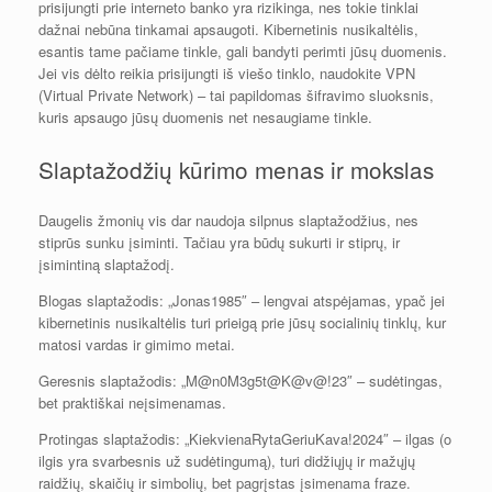
prisijungti prie interneto banko yra rizikinga, nes tokie tinklai
dažnai nebūna tinkamai apsaugoti. Kibernetinis nusikaltėlis,
esantis tame pačiame tinkle, gali bandyti perimti jūsų duomenis.
Jei vis dėlto reikia prisijungti iš viešo tinklo, naudokite VPN
(Virtual Private Network) – tai papildomas šifravimo sluoksnis,
kuris apsaugo jūsų duomenis net nesaugiame tinkle.
Slaptažodžių kūrimo menas ir mokslas
Daugelis žmonių vis dar naudoja silpnus slaptažodžius, nes
stiprūs sunku įsiminti. Tačiau yra būdų sukurti ir stiprų, ir
įsimintiną slaptažodį.
Blogas slaptažodis: „Jonas1985″ – lengvai atspėjamas, ypač jei
kibernetinis nusikaltėlis turi prieigą prie jūsų socialinių tinklų, kur
matosi vardas ir gimimo metai.
Geresnis slaptažodis: „M@n0M3g5t@K@v@!23″ – sudėtingas,
bet praktiškai neįsimenamas.
Protingas slaptažodis: „KiekvienaRytaGeriuKava!2024″ – ilgas (o
ilgis yra svarbesnis už sudėtingumą), turi didžiųjų ir mažųjų
raidžių, skaičių ir simbolių, bet pagrįstas įsimenama fraze.