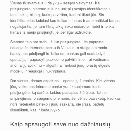
Vienas iš svarbiausių dalykų – sesijos valdymas. Kai
prisijungiate, sistema sukuria unikalų sesijos identifikatorių –
tarsi laikinį bilietą, kuris patvirtina, kad tai tikrai jūs. Šis
identifikatorius keičiasi kas kelias minutes ir automatiškai tampa
negaliojantis, jei tam tikrą laiką nieko nedarote. Todėl ir tenka
kartais iš naujo prisijungti, jei per ilgai užtrukote.
Sistema taip pat stebi, iš kur prisijungiate. Jei paprastai
naudojatės interneto banku iš Vilniaus, o staiga atsiranda
bandymas prisijungti iš Tailando, bankas gali sustabdyti
operaciją ir paprašyti papildomo patvirtinimo. Tai vadinama
anomalijų aptikimu – algoritmai mokosi jūsų įprastų elgesio
modelių ir reaguoja į nukrypimus.
Dar vienas įdomus aspektas – operacijų žurnalas. Kiekvienas
jūsų veiksmas interneto banke yra fiksuojamas: kada
prisijungėte, ką darėte, kokius puslapius žiūrėjote. Tai ne
šnipinėjimas, o saugumo priemonė. Jei vėliau paaiškėtų, kad kas
nors neteisėtai pateko į jūsų sąskaitą, šie įrašai padėtų
išsiaiškinti, kas ir kada įvyko.
Kaip apsaugoti save nuo dažniausių