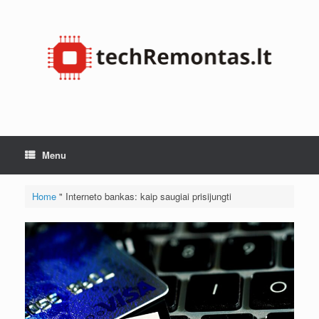
Skip
to
content
Menu
Home
"
Interneto bankas: kaip saugiai prisijungti