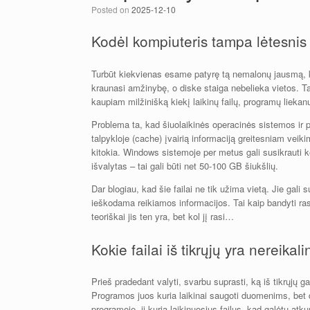
Posted on
2025-12-10
Kodėl kompiuteris tampa lėtesnis i
Turbūt kiekvienas esame patyrę tą nemalonų jausmą, ka
kraunasi amžinybę, o diske staiga nebelieka vietos. T
kaupiam milžinišką kiekį laikinų failų, programų liekanų
Problema ta, kad šiuolaikinės operacinės sistemos ir p
talpykloje (cache) įvairią informaciją greitesniam veiki
kitokia. Windows sistemoje per metus gali susikrauti ke
išvalytas – tai gali būti net 50-100 GB šiukšlių.
Dar blogiau, kad šie failai ne tik užima vietą. Jie gali 
ieškodama reikiamos informacijos. Tai kaip bandyti r
teoriškai jis ten yra, bet kol jį rasi…
Kokie failai iš tikrųjų yra nereikali
Prieš pradedant valyti, svarbu suprasti, ką iš tikrųjų ga
Programos juos kuria laikinai saugoti duomenims, bet 
programoje, ji kuria laikinuosius failus, kad galėtų atk