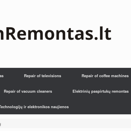
as
Repair of televisions
Repair of coffee machines
Repair of vacuum cleaners
Elektrinių paspirtukų remontas
Technologijų ir elektronikos naujienos
ų