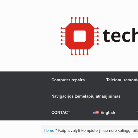
Skip
to
content
Computer repairs
Telefonų remont
Navigacijos žemėlapių atnaujinimas
CONTACT
English
Home
"
Kaip išvalyti kompiuterį nuo nereikalingų fail