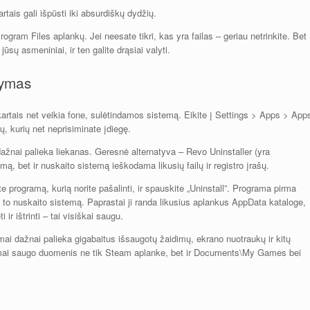
rtais gali išpūsti iki absurdiškų dydžių.
ogram Files aplankų. Jei neesate tikri, kas yra failas – geriau netrinkite. Bet
ų asmeniniai, ir ten galite drąsiai valyti.
lymas
kartais net veikia fone, sulėtindamos sistemą. Eikite į Settings > Apps > App
ų, kurių net neprisiminate įdiegę.
ažnai palieka liekanas. Geresnė alternatyva – Revo Uninstaller (yra
, bet ir nuskaito sistemą ieškodama likusių failų ir registro įrašų.
te programą, kurią norite pašalinti, ir spauskite „Uninstall”. Programa pirma
 to nuskaito sistemą. Paprastai ji randa likusius aplankus AppData kataloge,
ir ištrinti – tai visiškai saugu.
ai dažnai palieka gigabaitus išsaugotų žaidimų, ekrano nuotraukų ir kitų
mai saugo duomenis ne tik Steam aplanke, bet ir Documents\My Games bei