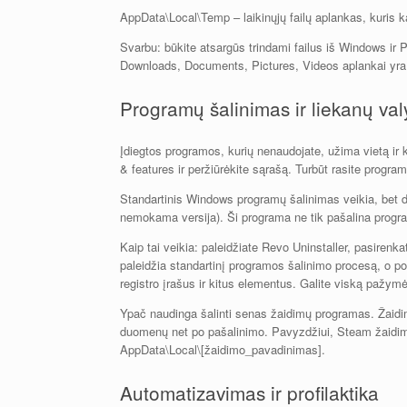
AppData\Local\Temp – laikinųjų failų aplankas, kuris ka
Svarbu: būkite atsargūs trindami failus iš Windows ir Pr
Downloads, Documents, Pictures, Videos aplankai yra jūs
Programų šalinimas ir liekanų va
Įdiegtos programos, kurių nenaudojate, užima vietą ir 
& features ir peržiūrėkite sąrašą. Turbūt rasite program
Standartinis Windows programų šalinimas veikia, bet d
nemokama versija). Ši programa ne tik pašalina programą
Kaip tai veikia: paleidžiate Revo Uninstaller, pasirenka
paleidžia standartinį programos šalinimo procesą, o po
registro įrašus ir kitus elementus. Galite viską pažymėti 
Ypač naudinga šalinti senas žaidimų programas. Žaidim
duomenų net po pašalinimo. Pavyzdžiui, Steam žaidi
AppData\Local\[žaidimo_pavadinimas].
Automatizavimas ir profilaktika