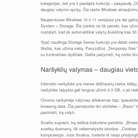
kategorijas, bet yra ir paslėpta funkcija – paspaudę „Cl
daugiau valymo opcijų. Čia rasite Windows atnaujinimų
Naujesniuose Windows 10 ir 11 versijose yra dar galing
System > Storage. Šis įrankis ne tik parodo, kas užima v
nustatyti, kad jis automatiškai valytų šiukšlinę kas 30 
Ypač naudinga Storage Sense funkcija yra detali viet
tiksliai, kas užima vietą. Pavyzdžiui, „Temporary files” 
su konkrečiais dydžiais. Galite pažymėti, ką norite išv
Naršyklių valymas – daugiau viet
Interneto naršyklės yra vienos didžiausių vietos ėdėj
naršyklės talpykla gali lengvai užimti 2-3 GB, o jei ni
Chrome naršyklėje valymas atliekamas taip: spauskite 
browsing data. Čia pamatysite dvi skirteles – „Basic” 
pasirinkti, ką valyti.
Svarbu suprasti, ką reiškia kiekviena parinktis. „Browsi
svarbių duomenų, tik nebematysite istorijos. „Cookies a
kompiuteryje. Juos išvalius, turėsite iš naujo prisijungt