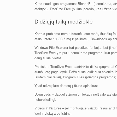
Kitos naudingos programos: BleachBit (nemokama, atvi
efektyvi), TreeSize Free (puikiai parodo, kas užima viet
Didžiųjų failų medžioklė
Kartais problema nėra tūkstančiuose mažų šiukšlių fail
atsisiuntėte 10 GB filmą ir palikote jį Downloads aplan
Windows File Explorer turi paieškos funkciją, bet ji ne i
TreeSize Free yra puiki nemokama programa, kuri parod
daugiausiai vietos.
Paleiskite TreeSize Free, pasirinkite diską (paprastai 
surūšiuotą pagal dydį. Dažniausiai didžiausi aplank
(sisteminiai failai), Program Files (įdiegtos programos)
Ypač atkreipkite dėmesį į šiuos aplankus:
Downloads – daugelis žmonių niekada neišvalo atsisiun
nebereikalingi.
Videos ir Pictures – jei montuojate vaizdo įrašus ar dirb
išorinį diską arba ištrinti.