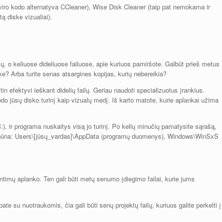
ro kodo alternatyva CCleaner), Wise Disk Cleaner (taip pat nemokama ir
ą diske vizualiai).
ų, o keliuose dideliuose failuose, apie kuriuos pamiršote. Galbūt prieš metus
ke? Arba turite senas atsargines kopijas, kurių nebereikia?
tin efektyvi ieškant didelių failų. Geriau naudoti specializuotus įrankius.
o jūsų disko turinį kaip vizualų medį. Iš karto matote, kurie aplankai užima
C:), ir programa nuskaitys visą jo turinį. Po kelių minučių pamatysite sąrašą,
ai būna: Users\[jūsų_vardas]\AppData (programų duomenys), Windows\WinSxS
.
timų aplanko. Ten gali būti metų senumo įdiegimo failai, kurie jums
ate su nuotraukomis, čia gali būti senų projektų failų, kuriuos galite perkelti į