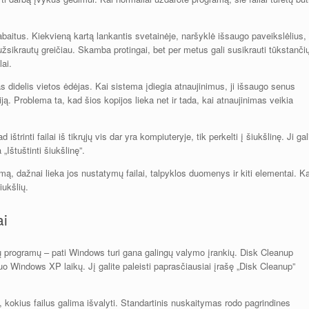
gabaitus. Kiekvieną kartą lankantis svetainėje, naršyklė išsaugo paveikslėlius,
s užsikrautų greičiau. Skamba protingai, bet per metus gali susikrauti tūkstanči
lai.
s didelis vietos ėdėjas. Kai sistema įdiegia atnaujinimus, ji išsaugo senus
iją. Problema ta, kad šios kopijos lieka net ir tada, kai atnaujinimas veikia
trinti failai iš tikrųjų vis dar yra kompiuteryje, tik perkelti į šiukšlinę. Ji gal
Ištuštinti šiukšlinę”.
ą, dažnai lieka jos nustatymų failai, talpyklos duomenys ir kiti elementai. Ka
iukšlių.
ai
alių programų – pati Windows turi gana galingų valymo įrankių. Disk Cleanup
nuo Windows XP laikų. Jį galite paleisti paprasčiausiai įrašę „Disk Cleanup”
o, kokius failus galima išvalyti. Standartinis nuskaitymas rodo pagrindines