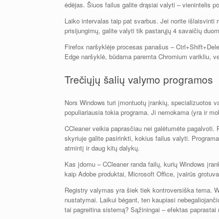
ėdėjas. Šiuos failus galite drąsiai valyti – vienintelis
Laiko intervalas taip pat svarbus. Jei norite išlaisvinti 
prisijungimų, galite valyti tik pastarųjų 4 savaičių duom
Firefox naršyklėje procesas panašus – Ctrl+Shift+Del
Edge naršyklė, būdama paremta Chromium varikliu, vei
Trečiųjų šalių valymo programos
Nors Windows turi įmontuotų įrankių, specializuotos v
populiariausia tokia programa. Ji nemokama (yra ir mok
CCleaner veikia paprasčiau nei galėtumėte pagalvoti. P
skyriuje galite pasirinkti, kokius failus valyti. Progra
atmintį ir daug kitų dalykų.
Kas įdomu – CCleaner randa failų, kurių Windows įrankia
kaip Adobe produktai, Microsoft Office, įvairūs grotuvai
Registry valymas yra šiek tiek kontroversiška tema. 
nustatymai. Laikui bėgant, ten kaupiasi nebegaliojančių
tai pagreitina sistemą? Sąžiningai – efektas paprastai 