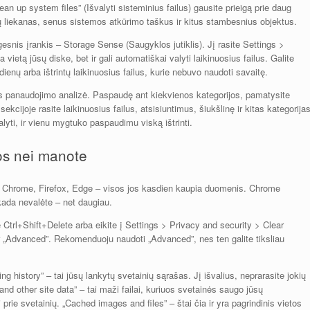
ean up system files” (Išvalyti sisteminius failus) gausite prieigą prie daug
 liekanas, senus sistemos atkūrimo taškus ir kitus stambesnius objektus.
esnis įrankis – Storage Sense (Saugyklos jutiklis). Jį rasite Settings >
ietą jūsų diske, bet ir gali automatiškai valyti laikinuosius failus. Galite
dienų arba ištrintų laikinuosius failus, kurie nebuvo naudoti savaitę.
os panaudojimo analizė. Paspaudę ant kiekvienos kategorijos, pamatysite
sekcijoje rasite laikinuosius failus, atsisiuntimus, šiukšlinę ir kitas kategorija
alyti, ir vienu mygtuko paspaudimu viską ištrinti.
os nei manote
ų. Chrome, Firefox, Edge – visos jos kasdien kaupia duomenis. Chrome
ekada nevalėte – net daugiau.
Ctrl+Shift+Delete arba eikite į Settings > Privacy and security > Clear
ir „Advanced”. Rekomenduoju naudoti „Advanced”, nes ten galite tiksliau
ng history” – tai jūsų lankytų svetainių sąrašas. Jį išvalius, neprarasite jokių
nd other site data” – tai maži failai, kuriuos svetainės saugo jūsų
i prie svetainių. „Cached images and files” – štai čia ir yra pagrindinis vietos