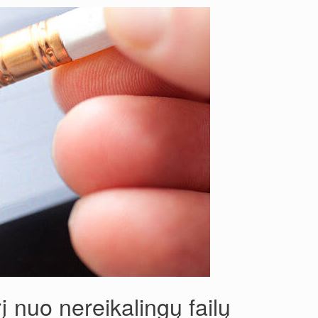
į nuo nereikalingų failų