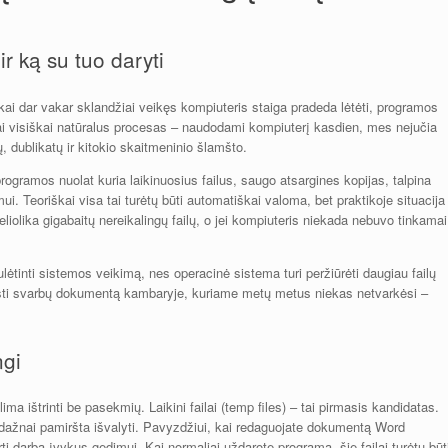
r ką su tuo daryti
i dar vakar sklandžiai veikęs kompiuteris staiga pradeda lėtėti, programos
ai visiškai natūralus procesas – naudodami kompiuterį kasdien, mes nejučia
, dublikatų ir kitokio skaitmeninio šlamšto.
rogramos nuolat kuria laikinuosius failus, saugo atsargines kopijas, talpina
mui. Teoriškai visa tai turėtų būti automatiškai valoma, bet praktikoje situacija
liolika gigabaitų nereikalingų failų, o jei kompiuteris niekada nebuvo tinkamai
sulėtinti sistemos veikimą, nes operacinė sistema turi peržiūrėti daugiau failų
asti svarbų dokumentą kambaryje, kuriame metų metus niekas netvarkėsi –
ngi
lima ištrinti be pasekmių. Laikini failai (temp files) – tai pirmasis kandidatas.
dažnai pamiršta išvalyti. Pavyzdžiui, kai redaguojate dokumentą Word
urti darbą įvykus gedimui. Kai normaliai uždarote programą, šie failai turėtų būt