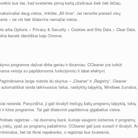
 poveikis bus tas, kad svetainės pirmą kartą užsikraus šiek tiek lėčiau.
maksimaliai daug vietos, rinkitės „All time”. Jei nenorite prarasti visų
enis – tai vis tiek išlaisvins nemažai vietos.
ete arba Options > Privacy & Security > Cookies and Site Data > Clear Data.
kia beveik identiškai kaip Chrome.
alymo programos dažnai dirba geriau ir išsamiau. CCleaner yra turbūt
ama versija su papildomomis funkcijomis) ir labai efektyvi.
agrindiniame lange matote du skyrius – „Cleaner” ir „Registry”. Cleaner
ma automatiškai randa laikinuosius failus, naršyklių talpyklą, Windows žurnalus,
i neranda. Pavyzdžiui, ji gali išvalyti trečiųjų šalių programų talpyklą, tokių
 ir kitos programos. Tai gali išlaisvinti papildomus gigabaitus vietos.
Windows registras – tai duomenų bazė, kurioje saugomi sistemos ir programų
 įrašų, ypač po programų pašalinimo. CCleaner gali juos surasti ir išvalyti. Ar
minimalus, bet tai tikrai nepakenks, o registras bus švaresnis.