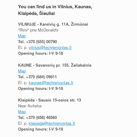
You can find us in Vilnius, Kaunas,
Klaipėda, Šiauliai
VILNIUJE - Kareivių g. 11A, Žirmūnai
"Rimi" prie McDonald's
Map
Tel.
+370 (655) 00790
El. p.
vilnius@techremontas.lt
Opening hours: I-V 9-18
KAUNE - Savanorių pr. 155, Žaliakalnis
Map
Tel.
+370 (684) 09811
El. p.
kaunas@techremontas.lt
Opening hours: I-V 9-18
Klaipėda - Sausio 15-osios str. 13
Near Avitelos
Map
Tel.
+370 (658) 48560
El. p.
klaipeda@techremontas.lt
Opening hours: I-V 9-18