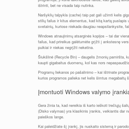
ištrinti, bet ne visada taip nutinka.
Naršyklių talpykla (cache) taip pat gali užimti kelis gi
stilių failus ir kitus elementus, kad kitą kartą puslapi
svetainių, kuriose niekada daugiau neapsilankysite, fai
Windows atnaujinimų atsarginės kopijos – tai dar viena
failus, kad prireikus galėtumėte grįžti į ankstesnę vers
puikiai ir niekas negrįžti neketina.
Šiukšlinė (Recycle Bin) – daugelis žmonių pamiršta, kad iš
kaupti gigabaitus duomenų, kol kas nors nepaspaudžia „
Programų liekanos po pašalinimo – kai ištrinate program
kurios programos palieka net kelis šimtus megabaitų š
Įmontuoti Windows valymo įranki
Gera žinia ta, kad nereikia iš karto ieškoti trečiųjų š
(Disko valymas) yra klasikinis įrankis, veikiantis dar 
paieškos lange.
Kai paleidžiate šį įrankį, jis nuskaito sistemą ir parod