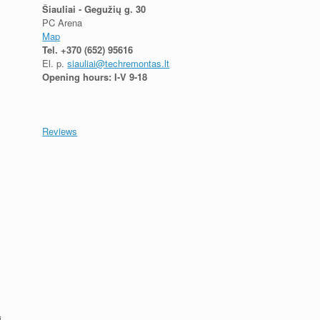
Šiauliai - Gegužių g. 30
PC Arena
Map
Tel.
+370 (652) 95616
El. p.
siauliai@techremontas.lt
Opening hours: I-V 9-18
Reviews
i