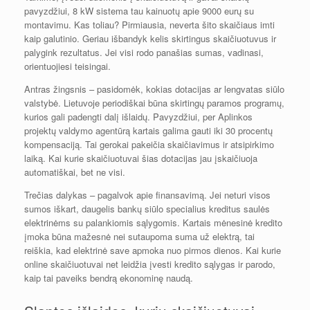
pavyzdžiui, 8 kW sistema tau kainuotų apie 9000 eurų su
montavimu. Kas toliau? Pirmiausia, neverta šito skaičiaus imti
kaip galutinio. Geriau išbandyk kelis skirtingus skaičiuotuvus ir
palygink rezultatus. Jei visi rodo panašias sumas, vadinasi,
orientuojiesi teisingai.
Antras žingsnis – pasidomėk, kokias dotacijas ar lengvatas siūlo
valstybė. Lietuvoje periodiškai būna skirtingų paramos programų,
kurios gali padengti dalį išlaidų. Pavyzdžiui, per Aplinkos
projektų valdymo agentūrą kartais galima gauti iki 30 procentų
kompensaciją. Tai gerokai pakeičia skaičiavimus ir atsipirkimo
laiką. Kai kurie skaičiuotuvai šias dotacijas jau įskaičiuoja
automatiškai, bet ne visi.
Trečias dalykas – pagalvok apie finansavimą. Jei neturi visos
sumos iškart, daugelis bankų siūlo specialius kreditus saulės
elektrinėms su palankiomis sąlygomis. Kartais mėnesinė kredito
įmoka būna mažesnė nei sutaupoma suma už elektrą, tai
reiškia, kad elektrinė save apmoka nuo pirmos dienos. Kai kurie
online skaičiuotuvai net leidžia įvesti kredito sąlygas ir parodo,
kaip tai paveiks bendrą ekonominę naudą.