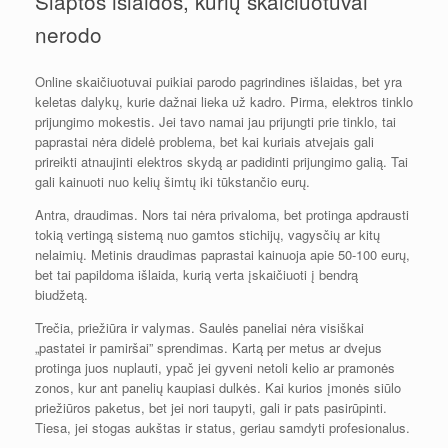
Slaptos išlaidos, kurių skaičiuotuvai
nerodo
Online skaičiuotuvai puikiai parodo pagrindines išlaidas, bet yra
keletas dalykų, kurie dažnai lieka už kadro. Pirma, elektros tinklo
prijungimo mokestis. Jei tavo namai jau prijungti prie tinklo, tai
paprastai nėra didelė problema, bet kai kuriais atvejais gali
prireikti atnaujinti elektros skydą ar padidinti prijungimo galią. Tai
gali kainuoti nuo kelių šimtų iki tūkstančio eurų.
Antra, draudimas. Nors tai nėra privaloma, bet protinga apdrausti
tokią vertingą sistemą nuo gamtos stichijų, vagysčių ar kitų
nelaimių. Metinis draudimas paprastai kainuoja apie 50-100 eurų,
bet tai papildoma išlaida, kurią verta įskaičiuoti į bendrą
biudžetą.
Trečia, priežiūra ir valymas. Saulės paneliai nėra visiškai
„pastatei ir pamiršai” sprendimas. Kartą per metus ar dvejus
protinga juos nuplauti, ypač jei gyveni netoli kelio ar pramonės
zonos, kur ant panelių kaupiasi dulkės. Kai kurios įmonės siūlo
priežiūros paketus, bet jei nori taupyti, gali ir pats pasirūpinti.
Tiesa, jei stogas aukštas ir status, geriau samdyti profesionalus.