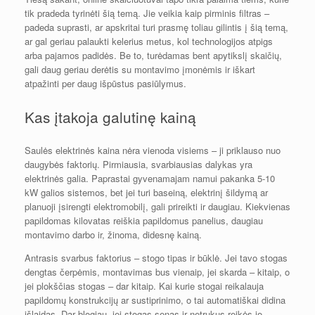
tik pradeda tyrinėti šią temą. Jie veikia kaip pirminis filtras –
padeda suprasti, ar apskritai turi prasmę toliau gilintis į šią temą,
ar gal geriau palaukti kelerius metus, kol technologijos atpigs
arba pajamos padidės. Be to, turėdamas bent apytikslį skaičių,
gali daug geriau derėtis su montavimo įmonėmis ir iškart
atpažinti per daug išpūstus pasiūlymus.
Kas įtakoja galutinę kainą
Saulės elektrinės kaina nėra vienoda visiems – ji priklauso nuo
daugybės faktorių. Pirmiausia, svarbiausias dalykas yra
elektrinės galia. Paprastai gyvenamajam namui pakanka 5-10
kW galios sistemos, bet jei turi baseiną, elektrinį šildymą ar
planuoji įsirengti elektromobilį, gali prireikti ir daugiau. Kiekvienas
papildomas kilovatas reiškia papildomus panelius, daugiau
montavimo darbo ir, žinoma, didesnę kainą.
Antrasis svarbus faktorius – stogo tipas ir būklė. Jei tavo stogas
dengtas čerpėmis, montavimas bus vienaip, jei skarda – kitaip, o
jei plokščias stogas – dar kitaip. Kai kurie stogai reikalauja
papildomų konstrukcijų ar sustiprinimo, o tai automatiškai didina
išlaidas. Dar blogiau, jei stogas senas ir netrukus reikės jo