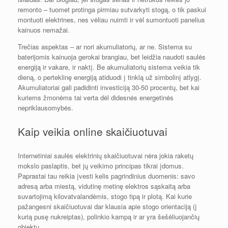
remonto – tuomet protinga pirmiau sutvarkyti stogą, o tik paskui
montuoti elektrines, nes vėliau nuimti ir vėl sumontuoti panelius
kainuos nemažai.
Trečias aspektas – ar nori akumuliatorių, ar ne. Sistema su
baterijomis kainuoja gerokai brangiau, bet leidžia naudoti saulės
energiją ir vakare, ir naktį. Be akumuliatorių sistema veikia tik
dieną, o perteklinę energiją atiduodi į tinklą už simbolinį atlygį.
Akumuliatoriai gali padidinti investiciją 30-50 procentų, bet kai
kuriems žmonėms tai verta dėl didesnės energetinės
nepriklausomybės.
Kaip veikia online skaičiuotuvai
Internetiniai saulės elektrinių skaičiuotuvai nėra jokia raketų
mokslo paslaptis, bet jų veikimo principas tikrai įdomus.
Paprastai tau reikia įvesti kelis pagrindinius duomenis: savo
adresą arba miestą, vidutinę metinę elektros sąskaitą arba
suvartojimą kilovatvalandėmis, stogo tipą ir plotą. Kai kurie
pažangesni skaičiuotuvai dar klausia apie stogo orientaciją (į
kurią pusę nukreiptas), polinkio kampą ir ar yra šešėliuojančių
objektų.