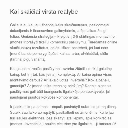
Kai skaičiai virsta realybe
Galiausiai, kai jau išbandei kelis skaičiuotuvus, pasidomėjai
dotacijomis ir finansavimo galimybėmis, atėjo laikas žengti
toliau. Geriausia strategija – kreiptis į 3-5 skirtingas montavimo
įmones ir prašyti tikslių komercinių pasiūlymų. Turėdamas online
skaičiuotuvų rezultatus, galėsi iškart pastebėti, jei kuri nors
įmonė bando pernelyg išpūsti kainas arba, atvirkščiai, siūlo
įtartinai pigų variantą.
Kai gaunami realūs pasiūlymai, svarbu žiūrėti ne tik į galutinę
kainą, bet ir į tai, kas įeina į komplektą. Ar kaina apima visus
montavimo darbus? Ar įskaičiuotas inverteris? Kokia panelių
garantija? Ar įmonė teiks techninę priežiūrą? Kartais pigesnis
pasiūlymas gali būti brangesnis ilgalaikėje perspektyvoje, jei
naudojami prastos kokybės komponentai.
Ir paskutinis patarimas – nepulk pasirašyti sutarties pirmą dieną.
Suteik sau laiko apmąstyti, pasikalbėti su žmonėmis, kurie jau
turi saulės elektrines, pasiskaityti atsiliepimų apie konkrečias
įmones. Investicija į saulės elektrinę yra ilgalaikė – ji tarnaus 25-