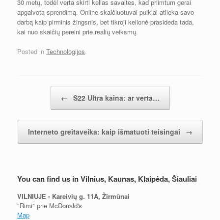
30 metų, todėl verta skirti kelias savaites, kad priimtum gerai
apgalvotą sprendimą. Online skaičiuotuvai puikiai atlieka savo
darbą kaip pirminis žingsnis, bet tikroji kelionė prasideda tada,
kai nuo skaičių pereini prie realių veiksmų.
Posted in
Technologijos
.
Post navigation
←
S22 Ultra kaina: ar verta…
Interneto greitaveika: kaip išmatuoti teisingai
→
You can find us in Vilnius, Kaunas, Klaipėda, Šiauliai
VILNIUJE - Kareivių g. 11A, Žirmūnai
"Rimi" prie McDonald's
Map