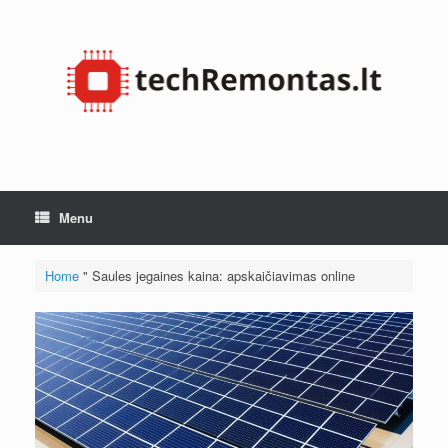
Skip
to
content
Menu
Home
"
Saules jegaines kaina: apskaičiavimas online