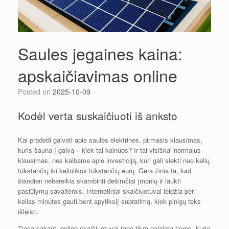
Saules jegaines kaina:
apskaičiavimas online
Posted on
2025-10-09
Kodėl verta suskaičiuoti iš anksto
Kai pradedi galvoti apie saulės elektrines, pirmasis klausimas,
kuris šauna į galvą – kiek tai kainuos? Ir tai visiškai normalus
klausimas, nes kalbame apie investiciją, kuri gali siekti nuo kelių
tūkstančių iki keliolikos tūkstančių eurų. Gera žinia ta, kad
šiandien nebereikia skambinti dešimčiai įmonių ir laukti
pasiūlymų savaitėmis. Internetiniai skaičiuotuvai leidžia per
kelias minutes gauti bent apytikslį supratimą, kiek pinigų teks
išleisti.
Tiesą sakant, online skaičiuotuvai tapo tikra palaima tiems, kurie