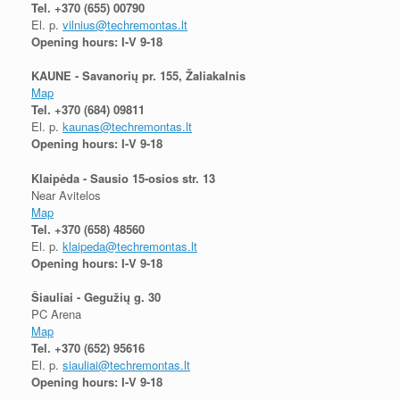
Tel.
+370 (655) 00790
El. p.
vilnius@techremontas.lt
Opening hours: I-V 9-18
KAUNE - Savanorių pr. 155, Žaliakalnis
Map
Tel.
+370 (684) 09811
El. p.
kaunas@techremontas.lt
Opening hours: I-V 9-18
Klaipėda - Sausio 15-osios str. 13
Near Avitelos
Map
Tel.
+370 (658) 48560
El. p.
klaipeda@techremontas.lt
Opening hours: I-V 9-18
Šiauliai - Gegužių g. 30
PC Arena
Map
Tel.
+370 (652) 95616
El. p.
siauliai@techremontas.lt
Opening hours: I-V 9-18