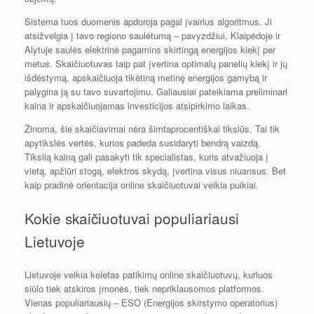
Sistema tuos duomenis apdoroja pagal įvairius algoritmus. Ji
atsižvelgia į tavo regiono saulėtumą – pavyzdžiui, Klaipėdoje ir
Alytuje saulės elektrinė pagamins skirtingą energijos kiekį per
metus. Skaičiuotuvas taip pat įvertina optimalų panelių kiekį ir jų
išdėstymą, apskaičiuoja tikėtiną metinę energijos gamybą ir
palygina ją su tavo suvartojimu. Galiausiai pateikiama preliminari
kaina ir apskaičiuojamas investicijos atsipirkimo laikas.
Žinoma, šie skaičiavimai nėra šimtaprocentiškai tikslūs. Tai tik
apytikslės vertės, kurios padeda susidaryti bendrą vaizdą.
Tikslią kainą gali pasakyti tik specialistas, kuris atvažiuoja į
vietą, apžiūri stogą, elektros skydą, įvertina visus niuansus. Bet
kaip pradinė orientacija online skaičiuotuvai veikia puikiai.
Kokie skaičiuotuvai populiariausi
Lietuvoje
Lietuvoje veikia keletas patikimų online skaičiuotuvų, kuriuos
siūlo tiek atskiros įmonės, tiek nepriklausomos platformos.
Vienas populiariausių – ESO (Energijos skirstymo operatorius)