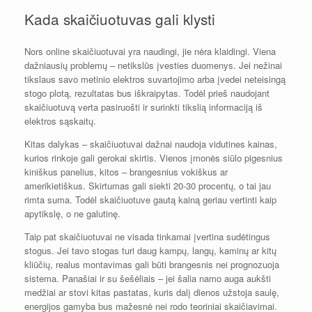
Kada skaičiuotuvas gali klysti
Nors online skaičiuotuvai yra naudingi, jie nėra klaidingi. Viena
dažniausių problemų – netikslūs įvesties duomenys. Jei nežinai
tikslaus savo metinio elektros suvartojimo arba įvedei neteisingą
stogo plotą, rezultatas bus iškraipytas. Todėl prieš naudojant
skaičiuotuvą verta pasiruošti ir surinkti tikslią informaciją iš
elektros sąskaitų.
Kitas dalykas – skaičiuotuvai dažnai naudoja vidutines kainas,
kurios rinkoje gali gerokai skirtis. Vienos įmonės siūlo pigesnius
kiniškus panelius, kitos – brangesnius vokiškus ar
amerikietiškus. Skirtumas gali siekti 20-30 procentų, o tai jau
rimta suma. Todėl skaičiuotuve gautą kainą geriau vertinti kaip
apytikslę, o ne galutinę.
Taip pat skaičiuotuvai ne visada tinkamai įvertina sudėtingus
stogus. Jei tavo stogas turi daug kampų, langų, kaminų ar kitų
kliūčių, realus montavimas gali būti brangesnis nei prognozuoja
sistema. Panašiai ir su šešėliais – jei šalia namo auga aukšti
medžiai ar stovi kitas pastatas, kuris dalį dienos užstoja saulę,
energijos gamyba bus mažesnė nei rodo teoriniai skaičiavimai.