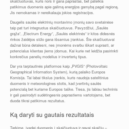
skaičiuotuvas, kuris nors ir gana paprastas, bet pateikia
patikimus duomenis apie galimą energijos gamybą pagal regioną.
Jis nemokamas ir nereikalauja jokios registracijos.
Daugelis saulės elektrinių montavimo įmonių savo svetainėse
taip pat turi integruotus skaičiuotuvus. Pavyzdžiui, „Saulės
grąža”, „Electrum Energy”, „Saulės elektrinės” ir kitos didesnės
rinkos žaidėjos siūlo gana išsamius įrankius. Šie skaičiuotuvai
dažnai būna detalesni, nes įmonėms svarbu iškart suprasti, ar
potencialus klientas jiems įdomus. Kai kurie net leidžia pasirinkti
konkrečius panelių modelius ir inverterių tipus.
Dar yra tarptautinės platformos kaip „PVGIS” (Photovoltaic
Geographical Information System), kurią palaiko Europos
Komisija. Tai labai tikslus įrankis, kuris naudoja satelitinius
duomenis ir meteorologines stotis, kad įvertintų saulės
potencialą bet kuriame Europos taške. Tiesa, jis labiau techninis
ir gali pasirodyti sudėtingesnis paprastiems vartotojams, bet
duoda tikrai patikimus rezultatus.
Ką daryti su gautais rezultatais
Tarkime, įvedei duomenis į skaičiuotuvą ir gavai skaičių –