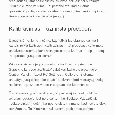
oras sausas, statinės elektros iškrovos gali laikinai sutrikdyti
jutiklinio ekrano veikimą. Jei pastebėjote, kad ekranas
„pakvaišta” po to, kai gavote elektros smūgį liesdami kompiuterį,
tiesiog išjunkite ir vėl įjunkite įrenginį.
Kalibravimas – užmiršta procedūra
Daugelis žmonių net nežino, kad jutiklinius ekranus galima ir
kartais reikia kalibruoti. Kalibravimas – tai procesas, kurio metu
pasakote sistemai, kur tiksliai yra ekrano kampai ir kaip ji turėtų
interpretuoti jūsų prisilietimus.
Windows sistemoje yra įmontuota kalibravimo priemonė.
Suraskite ją įvedę „calibrate” paieškos laukelyje arba nuėję į
Control Panel > Tablet PC Settings > Calibrate. Sistema
paprašys jūsų paliesti kelis taškus ekrane, kad nustatytų tikslų
atitikimą tarp fizinės vietos ir programinės koordinatės.
Šis procesas ypač naudingas, jei pastebėjote, kad jutiklinis
ekranas reaguoja, bet ne visai ten, kur liečiate. Pavyzdžiui,
liečiate viršutinį dešinį kampą, o sistema mano, kad liečiate šiek
tiek žemiau. Tai klasikinis kalibravimo problemos požymis.