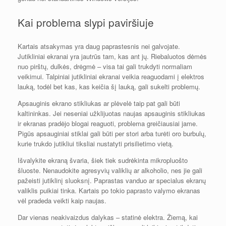
Kai problema slypi paviršiuje
Kartais atsakymas yra daug paprastesnis nei galvojate.
Jutikliniai ekranai yra jautrūs tam, kas ant jų. Riebaluotos dėmės
nuo pirštų, dulkės, drėgmė – visa tai gali trukdyti normaliam
veikimui. Talpiniai jutikliniai ekranai veikia reaguodami į elektros
lauką, todėl bet kas, kas keičia šį lauką, gali sukelti problemų.
Apsauginis ekrano stikliukas ar plėvelė taip pat gali būti
kaltininkas. Jei neseniai užklijuotas naujas apsauginis stikliukas
ir ekranas pradėjo blogai reaguoti, problema greičiausiai jame.
Pigūs apsauginiai stiklai gali būti per stori arba turėti oro burbulų,
kurie trukdo jutikliui tiksliai nustatyti prisilietimo vietą.
Išvalykite ekraną švaria, šiek tiek sudrėkinta mikropluošto
šluoste. Nenaudokite agresyvių valiklių ar alkoholio, nes jie gali
pažeisti jutiklinį sluoksnį. Paprastas vanduo ar specialus ekranų
valiklis puikiai tinka. Kartais po tokio paprasto valymo ekranas
vėl pradeda veikti kaip naujas.
Dar vienas neakivaizdus dalykas – statinė elektra. Žiemą, kai