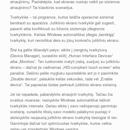
atnaujinimų. Pastebėjote, kad ekranas nustojo veikti po sistemos
atnaujinimo? Tai klasikinis scenarijus.
Tvarkyklės – tai programos, kurios leidžia operacinei sistemai
bendrauti su aparatūra. Jutiklinio ekrano tvarkyklė gali sugesti,
pasenti arba konfliktuoti su kitomis sistemoje įdiegtomis
tvarkyklėmis. Kartais Windows automatiškai įdiegia „bendrąją”
tvarkyklę, kuri nevisiškai dera su jūsų konkrečiu jutikliniu ekranu.
Štai ką galite išbandyti patys: eikite į įrenginių tvarkytuvą
(Device Manager), suraskite skiltį „Human Interface Devices”
arba „Monitors”. Ten turėtumėte matyti įrašą, susijusį su jutikliniu
ekranu – dažnai jis vadinamas „HID-compliant touch screen” arba
panašiai. Dešiniu pelės mygtuku spustelėkite ant jo ir pasirinkite
„Disable device”, palaukite kelias sekundes, tada vėl „Enable
device”. Tai paprastas būdas perkrauti jutiklinio ekrano sistemą.
Jei tai nepadeda, pabandykite atnaujinti tvarkyklę. Tačiau čia
svarbus niuansas: nesiųskite Windows automatiškai ieškoti
tvarkyklės internete. Geriau eikite į savo nešiojamojo gamintojo
svetainę, suraskite tikslų savo modelio palaikymo puslapį ir
atsisiųskite naujausią jutiklinio ekrano tvarkyklę tiesiogiai iš ten.
Gamintojai dažnai turi optimizuotas tvarkykles, kurios veikia
geriau nei standartinės Windows versijos.