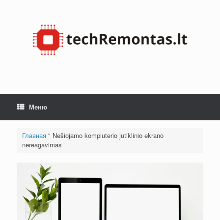
Skip
to
content
Меню
Главная
"
Nešiojamo kompiuterio jutiklinio ekrano
nereagavimas