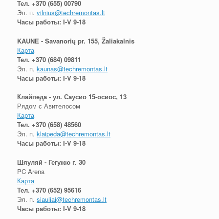
Тел.
+370 (655) 00790
Эл. п.
vilnius@techremontas.lt
Часы работы: I-V 9-18
KAUNE - Savanorių pr. 155, Žaliakalnis
Карта
Тел.
+370 (684) 09811
Эл. п.
kaunas@techremontas.lt
Часы работы: I-V 9-18
Клайпеда - ул. Саусио 15-осиос, 13
Рядом с Авителосом
Карта
Тел.
+370 (658) 48560
Эл. п.
klaipeda@techremontas.lt
Часы работы: I-V 9-18
Шяуляй - Гегужю г. 30
PC Arena
Карта
Тел.
+370 (652) 95616
Эл. п.
siauliai@techremontas.lt
Часы работы: I-V 9-18