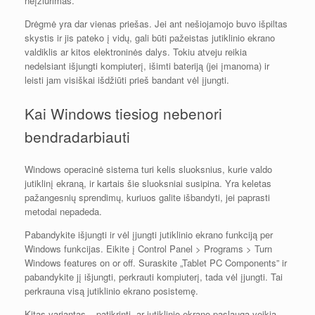
neįžiūrimas.
Drėgmė yra dar vienas priešas. Jei ant nešiojamojo buvo išpiltas
skystis ir jis pateko į vidų, gali būti pažeistas jutiklinio ekrano
valdiklis ar kitos elektroninės dalys. Tokiu atveju reikia
nedelsiant išjungti kompiuterį, išimti bateriją (jei įmanoma) ir
leisti jam visiškai išdžiūti prieš bandant vėl įjungti.
Kai Windows tiesiog nebenori
bendradarbiauti
Windows operacinė sistema turi kelis sluoksnius, kurie valdo
jutiklinį ekraną, ir kartais šie sluoksniai susipina. Yra keletas
pažangesnių sprendimų, kuriuos galite išbandyti, jei paprasti
metodai nepadeda.
Pabandykite išjungti ir vėl įjungti jutiklinio ekrano funkciją per
Windows funkcijas. Eikite į Control Panel > Programs > Turn
Windows features on or off. Suraskite „Tablet PC Components” ir
pabandykite jį išjungti, perkrauti kompiuterį, tada vėl įjungti. Tai
perkrauna visą jutiklinio ekrano posistemę.
Kitas variantas – patikrinti, ar jutiklinio ekrano paslauga veikia.