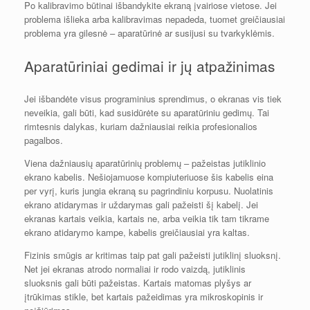
Po kalibravimo būtinai išbandykite ekraną įvairiose vietose. Jei
problema išlieka arba kalibravimas nepadeda, tuomet greičiausiai
problema yra gilesnė – aparatūrinė ar susijusi su tvarkyklėmis.
Aparatūriniai gedimai ir jų atpažinimas
Jei išbandėte visus programinius sprendimus, o ekranas vis tiek
neveikia, gali būti, kad susidūrėte su aparatūriniu gedimų. Tai
rimtesnis dalykas, kuriam dažniausiai reikia profesionalios
pagalbos.
Viena dažniausių aparatūrinių problemų – pažeistas jutiklinio
ekrano kabelis. Nešiojamuose kompiuteriuose šis kabelis eina
per vyrį, kuris jungia ekraną su pagrindiniu korpusu. Nuolatinis
ekrano atidarymas ir uždarymas gali pažeisti šį kabelį. Jei
ekranas kartais veikia, kartais ne, arba veikia tik tam tikrame
ekrano atidarymo kampe, kabelis greičiausiai yra kaltas.
Fizinis smūgis ar kritimas taip pat gali pažeisti jutiklinį sluoksnį.
Net jei ekranas atrodo normaliai ir rodo vaizdą, jutiklinis
sluoksnis gali būti pažeistas. Kartais matomas plyšys ar
įtrūkimas stikle, bet kartais pažeidimas yra mikroskopinis ir