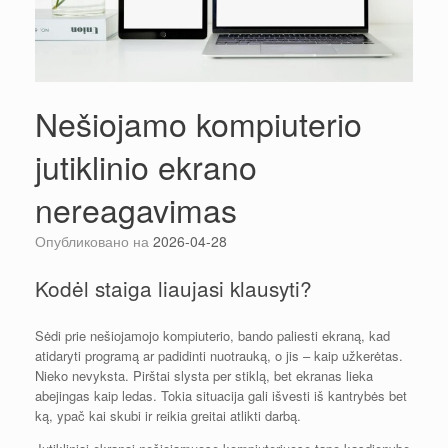
Nešiojamo kompiuterio
jutiklinio ekrano
nereagavimas
Опубликовано на
2026-04-28
Kodėl staiga liaujasi klausyti?
Sėdi prie nešiojamojo kompiuterio, bando paliesti ekraną, kad
atidaryti programą ar padidinti nuotrauką, o jis – kaip užkerėtas.
Nieko nevyksta. Pirštai slysta per stiklą, bet ekranas lieka
abejingas kaip ledas. Tokia situacija gali išvesti iš kantrybės bet
ką, ypač kai skubi ir reikia greitai atlikti darbą.