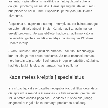
variantą. Pigūs stiklai iš neaiškių gamintojų dažnai sukelia
daugiau problemų nei naudos. Geras apsauginis stiklas turėtų
būti plonesnė nei 0,3 mm ir specialiai pritaikytas jutikliniams
ekranams.
Reguliariai atnaujinkite sistemą ir tvarkykles, bet būkite atsargūs
su automatiniais atnaujinimais. Kartais nauji atnaujinimai gali
sukelti problemų. Jei pastebėjote, kad po atnaujinimo kažkas
nebeveikia, galite atšaukti konkretų atnaujinimą per Windows
Update istoriją.
Svarbu suprasti, kad jutiklinis ekranas – tai tiksli technologija,
kuri reikalauja tam tikros priežiūros. Jis nėra nesunaikinamas,
nors kartais taip atrodo. Švelnumas ir reguliari priežiūra užtikrins,
kad jūsų jutiklinis ekranas tarnaus ilgai ir patikimai.
Kada metas kreiptis į specialistus
Yra situacijų, kai savipagalba nebepakanka. Jei išbandėte visus
čia aprašytus metodus ir ekranas vis tiek neveikia, greičiausiai
reikia profesionalios pagalbos. Servisas turi specialią įrangą
diagnostikai ir gali tiksliai nustatyti problemos priežastį.