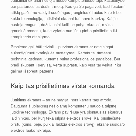
Jutikliniai ekranai nešiojamuose kompiuteriuose tapo kasdienybe
per pastaruosius dešimt metų. Kas galėjo pagalvoti, kad liesdami
stiklą galėsime valdyti sudėtingus įrenginius? Tačiau kaip ir bet
kokia technologija, jutikliniai ekranai turi savo kaprizų. Kai jie
nustoja reaguoti, dažniausiai kalti ne patys ekranai, o visa
grandinė procesų, kurie vyksta nuo jūsų piršto prisilietimo iki
kompiuterio atsakymo.
Problema gali būti triviali – purvinas ekranas ar neteisingai
sukonfigūruoti tvarkyklės nustatymai. Kartais tai rimtesni
techniniai gedimai, kuriems reikia profesionalios pagalbos. Bet
prieš skubant į servisą, verta suprasti, kaip visa tai veikia ir ką
galima išspręsti patiems.
Kaip tas prisilietimas virsta komanda
Jutiklinis ekranas – tai ne magija, nors kartais taip atrodo.
Dauguma šiuolaikinių nešiojamų kompiuterių naudoja talpinę
jutiklinę technologiją. Ekrano paviršiuje yra ploniausias skaidrus
laidininkas, per kurį teka silpna elektros srovė. Kai prisiliečiate
pirštu (kuris, beje, puikiai laidžia elektros srovę), ekrane susidaro
elektros lauko iškraipa.