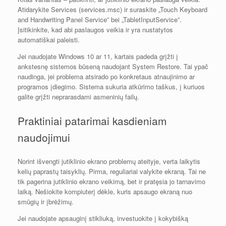
Atidarykite Services (services.msc) ir suraskite „Touch Keyboard
and Handwriting Panel Service” bei „TabletInputService”.
Įsitikinkite, kad abi paslaugos veikia ir yra nustatytos
automatiškai paleisti.
Jei naudojate Windows 10 ar 11, kartais padeda grįžti į
ankstesnę sistemos būseną naudojant System Restore. Tai ypač
naudinga, jei problema atsirado po konkretaus atnaujinimo ar
programos įdiegimo. Sistema sukuria atkūrimo taškus, į kuriuos
galite grįžti neprarasdami asmeninių failų.
Praktiniai patarimai kasdieniam
naudojimui
Norint išvengti jutiklinio ekrano problemų ateityje, verta laikytis
kelių paprastų taisyklių. Pirma, reguliariai valykite ekraną. Tai ne
tik pagerina jutiklinio ekrano veikimą, bet ir pratęsia jo tarnavimo
laiką. Nešiokite kompiuterį dėkle, kuris apsaugo ekraną nuo
smūgių ir įbrėžimų.
Jei naudojate apsauginį stikliuką, investuokite į kokybišką