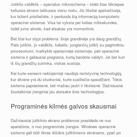
Jutiklio valdiklis – specialus mikroschema – stebi šias iškraipas
keliuose ekrano taškuose vienu metu. Jis tiksliai apskaičiuoja,
kur būtent prisiliečėte, ir perduoda šią informaciją kompiuterio
operacinei sistemai. Visa tai vyksta per kelias milisekundes,
todėl jums atrodo, kad atsakas yra momentinis.
Bet štai kur slypi problema: šioje grandinėje yra daug grandžių.
Pats jutiklis, jo valdiklis, kabelis, jungiančių jutiklį su pagrindiniu
procesoriumi, tvarkyklė operacinėje sistemoje, pati operacinė
sistema ir galiausiai programa, kurią bandote valdyti. Jei bet kuri
iš šių grandžių sutrinka, viskas sustoja.
Kai kurie senesni nešiojamieji naudoja rezistyvinę technologiją,
kur ekrane yra du sluoksniai, kurie susiliečia spaudžiant. Tokia
sistema paprastesnė, bet mažiau jautri ir tikslesnė. Dažniausiai
šiuolaikiniai įrenginiai jau atsisakė šios technologijos.
Programinės kilmės galvos skausmai
Dažniausiai jutiklinio ekrano problemos prasideda ne nuo
aparatūros, o nuo programinės įrangos. Windows operacinė
sistema gali būti tikras iššūkis jutikliniams ekranams, ypač po