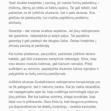
Ypač skubiai kreipkitės į servisą, jei matote fizinių pažeidimų –
įtrūkimų, dėmių po stiklu ar keistų spalvų. Tai gali reikšti, kad
pažeistas ne tik jutiklinis sluoksnis, bet ir pats ekranas. Kuo
greičiau tai pataisysite, tuo mažiau papildomų problemų
atsirastų.
Garantija – dar vienas svarbus aspektas. Jei jūsų nešiojamasis
dar garantinis, nebandykite jo ardyti patys. Tai panaikins
garantiją ir gali padaryti dar daugiau žalos. Geriau kreipkitės į
oficialų servisą ar pardavėją.
Kai kurios problemos, pavyzdžiui, pažeistas jutiklinio ekrano
kabelis, gali būti sutaisytos santykinai nebrangiai. Kitos, kaip
viso ekrano modulio keitimas, gali kainuoti nemažai. Prieš
sutikdami su remontu, paprašykite išsamios kainos sąmatos ir
palyginkite su kelių servisų pasiūlymais.
Jutiklinis ekranas šiuolaikiniame nešiojamame kompiuteryje yra
ne tik patogumo, bet ir našumo įrankis. Kai jis veikia sklandžiai,
net nepagalvojate apie tai, kaip sudėtinga technologija slypi po
jūsų pirštais. Bet kai kažkas sutrinka, staiga suvokiate, kaip
labai nuo to priklausote. Gera žinia ta, kad dauguma problemų
yra išsprendžiamos be didelių investicijų – tereikia kantrybės,