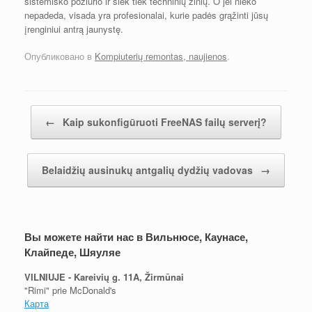
sistemiško požiūrio ir šiek tiek techninių žinių. O jei nieko
nepadeda, visada yra profesionalai, kurie padės grąžinti jūsų
įrenginiui antrą jaunystę.
Опубликовано в
Kompiuterių remontas, naujienos
.
Post navigation
←
Kaip sukonfigūruoti FreeNAS failų serverį?
Belaidžių ausinukų antgalių dydžių vadovas
→
Вы можете найти нас в Вильнюсе, Каунасе,
Клайпеде, Шяуляе
VILNIUJE - Kareivių g. 11A, Žirmūnai
"Rimi" prie McDonald's
Карта