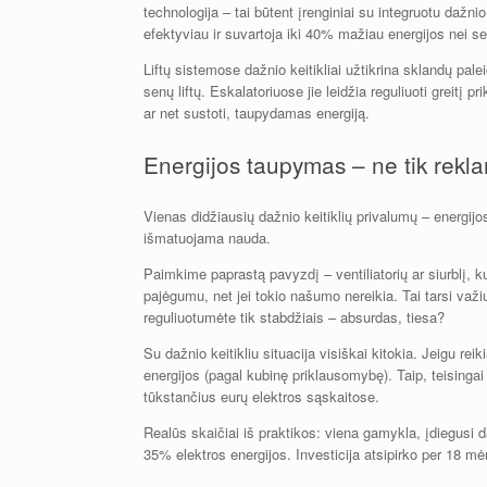
technologija – tai būtent įrenginiai su integruotu dažnio 
efektyviau ir suvartoja iki 40% mažiau energijos nei seni
Liftų sistemose dažnio keitikliai užtikrina sklandų pa
senų liftų. Eskalatoriuose jie leidžia reguliuoti greitį 
ar net sustoti, taupydamas energiją.
Energijos taupymas – ne tik rekla
Vienas didžiausių dažnio keitiklių privalumų – energijos
išmatuojama nauda.
Paimkime paprastą pavyzdį – ventiliatorių ar siurblį, ku
pajėgumu, net jei tokio našumo nereikia. Tai tarsi važi
reguliuotumėte tik stabdžiais – absurdas, tiesa?
Su dažnio keitikliu situacija visiškai kitokia. Jeigu re
energijos (pagal kubinę priklausomybę). Taip, teisingai
tūkstančius eurų elektros sąskaitose.
Realūs skaičiai iš praktikos: viena gamykla, įdiegusi d
35% elektros energijos. Investicija atsipirko per 18 m