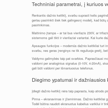
Techniniai parametrai, į kuriuos v
Renkantis dažnio keitiklį, svarbu suprasti kelis pagrindin
geriau pasirinkti šiek tiek galingesnį modelį, kad būtų 
pasirinkimas.
Maitinimo įtampa – ar tai bus vienfazis 230V, ar trifa
sistemoms gali tikti ir vienfaziai variantai. Kai kurie d
Apsaugos funkcijos – modernūs dažnio keitikliai turi i
svarbu, nes geras įrenginys ne tik reguliuoja greitį, be
Valdymo galimybės taip pat svarbios. Paprasčiausi mode
valdomi per analoginius signalus (0-10V, 4-20mA), skai
gali būti valdomi per išmaniuosius telefonus.
Diegimo ypatumai ir dažniausios 
Įdiegti dažnio keitiklį nėra taip paprasta, kaip atrodo p
Pirma – ekranavimas ir įžeminimas. Dažnio keitikliai ge
Todėl būtina naudoti ekranuotus kabelius varikliui ir t