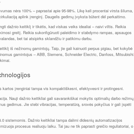
.
ektyvumas nėra 100% – paprastai apie 95-98%. Likę keli procentai virsta šiluma,
 cirkuliaciją aplink įrenginį. Daugelis gedimų įvyksta būtent dėl perkaitimo.
 dažnio keitiklį ir tikėtis, kad viskas veiks idealiai – naivi viltis. Reikia
sukimosi greitį. Reikia sukonfigūruoti paleidimo ir stabdymo rampas, apsaugos
valandas, bet tai atsipirks sklandžiu ir patikimu darbu.
tiklį iš nežinomų gamintojų. Taip, jie gali kainuoti perpus pigiau, bet kokybė
 žinomus gamintojus – ABB, Siemens, Schneider Electric, Danfoss, Mitsubishi
ikimai.
chnologijos
os kartos įrenginiai tampa vis kompaktiškesni, efektyvesni ir protingesni.
acija. Nauji dažnio keitikliai gali savarankiškai mokytis optimalių darbo režimų
mus gedimus. Jie stebi vibracijas, temperatūrą, srovės pokyčius ir gali įspėti
4.0 sistemomis. Dažnio keitikliai tampa dalimi didesnių automatizacijos
izuoja procesus realiuoju laiku. Tai jau ne tik paprasti greičio reguliatoriai, o