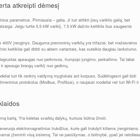
erta atkreipti dėmesį
ius parametrus. Pirmiausia – galia. Ji turi atitikti jūsų variklio galią, bet
atsarga. Jeigu turite 5,5 kW variklį, 7,5 kW dažnio keitiklis bus saugesnis
zis 400V įrenginys. Dauguma pramoninių variklių yra trifaziai, bet mažesnėms
ažnio keitikliai gali dirbti su abiem variantais, kas suteikia daugiau lankstumo.
ntegruotas apsaugas nuo perkrovos, trumpojo jungimo, perkaitimo. Tai labai
t ir apsaugo brangų variklį nuo gedimų.
liai turi tik rankinį valdymą mygtukais ant korpuso. Sudėtingesni gali būti
tmeninius protokolus (Modbus, Profibus), o naujausi modeliai net turi Wi-Fi ir
klaidos
irmą kartą. Yra keletas svarbių dalykų, kuriuos būtina žinoti.
neruoja elektromagnetinius trukdžius, kurie gali trukdyti kitiems įrenginiams.
inkamai įžeminti visą sistemą. Tai ne pasiūlymas, o būtinybė, ypač jei netolies