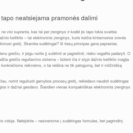
jis tapo neatsiejama pramonės dalimi
 ne visi supranta, kas tai per įrenginys ir kodėl jis tapo tokia svarbia
žnio keitiklis – tai elektroninis įrenginys, kuris keičia kintamosios srovės
sukimosi greitį. Skamba sudėtingai? Iš tiesų principas gana paprastas.
u greičiu, ir jeigu norite jį sulėtinti ar pagreitinti, nieko negalite padaryti. O
džia greičio reguliavimo sistema – būtent čia ir slypi dažnio keitiklio magija.
ant jį konkrečioms reikmėms, o tai reiškia ne tik patogumą, bet ir milžinišką
sčiau, norint reguliuoti gamybos procesų greitį, reikėdavo naudoti sudėtingas
ios ir dažnai gesdavo. Šiandien vienas kompaktiškas elektroninis įrenginys
o viduje. Nebijokite – nesinersime į sudėtingas formules, bet pagrindinį