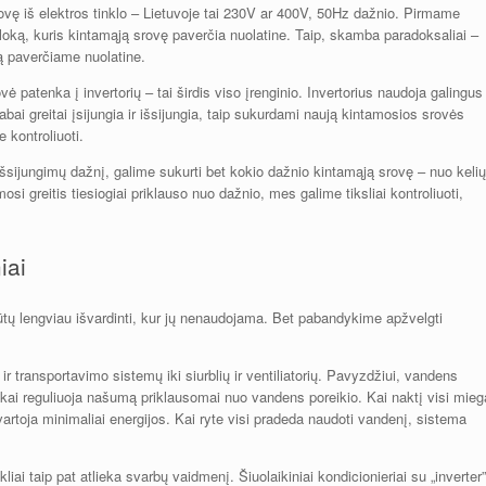
rovę iš elektros tinklo – Lietuvoje tai 230V ar 400V, 50Hz dažnio. Pirmame
loką, kuris kintamąją srovę paverčia nuolatine. Taip, skamba paradoksaliai –
ą paverčiame nuolatine.
 patenka į invertorių – tai širdis viso įrenginio. Invertorius naudoja galingus
labai greitai įsijungia ir išsijungia, taip sukurdami naują kintamosios srovės
e kontroliuoti.
ų-išsijungimų dažnį, galime sukurti bet kokio dažnio kintamąją srovę – nuo kelių
osi greitis tiesiogiai priklauso nuo dažnio, mes galime tiksliai kontroliuoti,
iai
 būtų lengviau išvardinti, kur jų nenaudojama. Bet pabandykime apžvelgti
r transportavimo sistemų iki siurblių ir ventiliatorių. Pavyzdžiui, vandens
iškai reguliuoja našumą priklausomai nuo vandens poreikio. Kai naktį visi mieg
vartoja minimaliai energijos. Kai ryte visi pradeda naudoti vandenį, sistema
ai taip pat atlieka svarbų vaidmenį. Šiuolaikiniai kondicionieriai su „inverter”