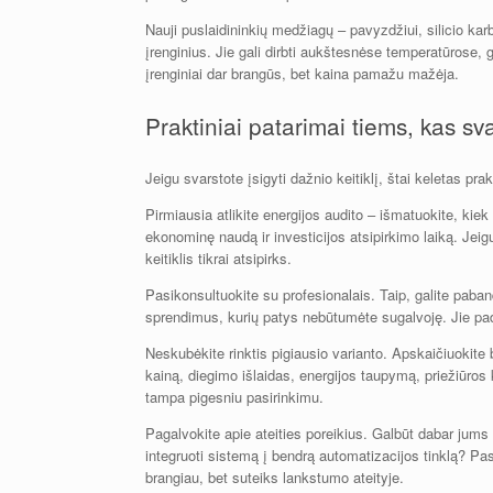
Nauji puslaidininkių medžiagų – pavyzdžiui, silicio ka
įrenginius. Jie gali dirbti aukštesnėse temperatūrose, g
įrenginiai dar brangūs, bet kaina pamažu mažėja.
Praktiniai patarimai tiems, kas sva
Jeigu svarstote įsigyti dažnio keitiklį, štai keletas pra
Pirmiausia atlikite energijos audito – išmatuokite, kiek
ekonominę naudą ir investicijos atsipirkimo laiką. Jeig
keitiklis tikrai atsipirks.
Pasikonsultuokite su profesionalais. Taip, galite paband
sprendimus, kurių patys nebūtumėte sugalvoję. Jie padės
Neskubėkite rinktis pigiausio varianto. Apskaičiuokite
kainą, diegimo išlaidas, energijos taupymą, priežiūro
tampa pigesniu pasirinkimu.
Pagalvokite apie ateities poreikius. Galbūt dabar jums r
integruoti sistemą į bendrą automatizacijos tinklą? Pa
brangiau, bet suteiks lankstumo ateityje.