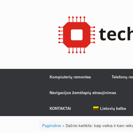
Pereiti
prie
turinio
Kompiuterių remontas
Telefonų r
Navigacijos žemėlapių atnaujinimas
KONTAKTAI
Lietuvių kalba
Pagrindinis
»
Dažnio keitiklis: kaip veikia ir kam reik