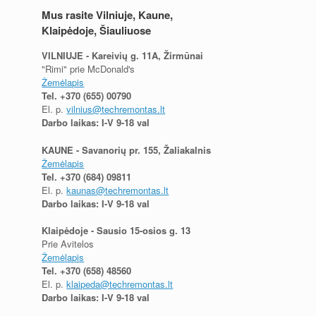
Mus rasite Vilniuje, Kaune,
Klaipėdoje, Šiauliuose
VILNIUJE - Kareivių g. 11A, Žirmūnai
"Rimi" prie McDonald's
Žemėlapis
Tel.
+370 (655) 00790
El. p.
vilnius@techremontas.lt
Darbo laikas: I-V 9-18 val
KAUNE - Savanorių pr. 155, Žaliakalnis
Žemėlapis
Tel.
+370 (684) 09811
El. p.
kaunas@techremontas.lt
Darbo laikas: I-V 9-18 val
Klaipėdoje - Sausio 15-osios g. 13
Prie Avitelos
Žemėlapis
Tel.
+370 (658) 48560
El. p.
klaipeda@techremontas.lt
Darbo laikas: I-V 9-18 val