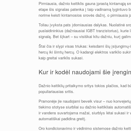
Pirmiausia, dažnio keitiklis gauna įprastą kintamąją s
etape šis signalas patenka į taip vadinamą lygintuvo b
norime keisti kintamosios srovės dažnį, o pirmiausia j
Toliau įvyksta pats įdomiausias dalykas. Nuolatinė srovė
puslaidininkius (dažniausiai IGBT tranzistorius), kurie 
signalą. Bet šįkart – su visiškai kitu dažniu, kurį galim
Štai čia ir slypi visas triukas: keisdami šių įsijungim
hercų iki šimtų hercų. O kadangi elektros variklio sukim
kaip greitai variklis sukasi.
Kur ir kodėl naudojami šie įrengin
Dažnio keitiklių pritaikymo sritys tokios plačios, kad
populiariausias sritis.
Pramonėje jie naudojami beveik visur – nuo konvejerių i
tiekimo stotyse siurbliai su dažnio keitikliais automat
ir vandens suvartojama mažai, siurblys lėtai sukasi ir 
automatiškai padidina greitį.
Oro kondicionavimo ir vėdinimo sistemose dažnio keitikli