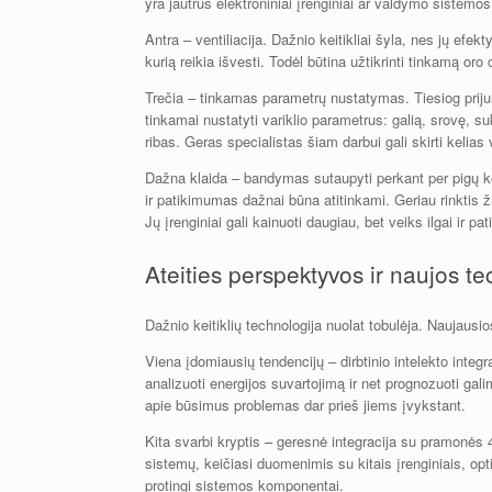
yra jautrūs elektroniniai įrenginiai ar valdymo sistemos
Antra – ventiliacija. Dažnio keitikliai šyla, nes jų ef
kurią reikia išvesti. Todėl būtina užtikrinti tinkamą oro
Trečia – tinkamas parametrų nustatymas. Tiesiog prijungti
tinkamai nustatyti variklio parametrus: galią, srovę, 
ribas. Geras specialistas šiam darbui gali skirti kelias 
Dažna klaida – bandymas sutaupyti perkant per pigų kei
ir patikimumas dažnai būna atitinkami. Geriau rinktis
Jų įrenginiai gali kainuoti daugiau, bet veiks ilgai ir pat
Ateities perspektyvos ir naujos te
Dažnio keitiklių technologija nuolat tobulėja. Naujausi
Viena įdomiausių tendencijų – dirbtinio intelekto integr
analizuoti energijos suvartojimą ir net prognozuoti gali
apie būsimus problemas dar prieš jiems įvykstant.
Kita svarbi kryptis – geresnė integracija su pramonės 
sistemų, keičiasi duomenimis su kitais įrenginiais, optim
protingi sistemos komponentai.