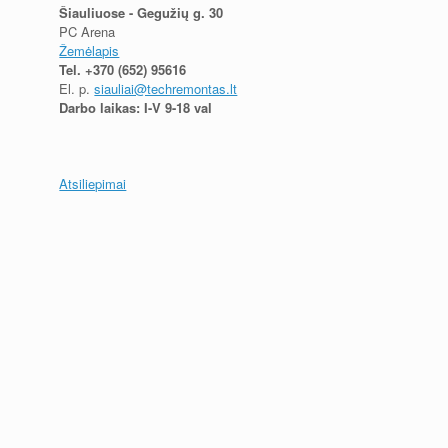
Šiauliuose - Gegužių g. 30
PC Arena
Žemėlapis
Tel.
+370 (652) 95616
El. p.
siauliai@techremontas.lt
Darbo laikas: I-V 9-18 val
Atsiliepimai