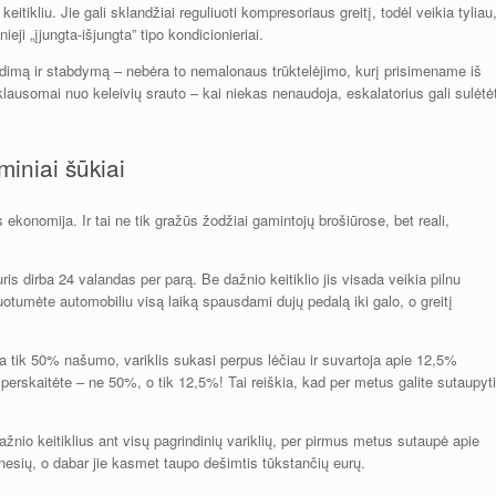
keitikliu. Jie gali sklandžiai reguliuoti kompresoriaus greitį, todėl veikia tyliau
eji „įjungta-išjungta” tipo kondicionieriai.
leidimą ir stabdymą – nebėra to nemalonaus trūktelėjimo, kurį prisimename iš
priklausomai nuo keleivių srauto – kai niekas nenaudoja, eskalatorius gali sulėtėt
miniai šūkiai
 ekonomija. Ir tai ne tik gražūs žodžiai gamintojų brošiūrose, bet reali,
ris dirba 24 valandas per parą. Be dažnio keitiklio jis visada veikia pilnu
uotumėte automobiliu visą laiką spausdami dujų pedalą iki galo, o greitį
ikia tik 50% našumo, variklis sukasi perpus lėčiau ir suvartoja apie 12,5%
 perskaitėte – ne 50%, o tik 12,5%! Tai reiškia, kad per metus galite sutaupyti
ažnio keitiklius ant visų pagrindinių variklių, per pirmus metus sutaupė apie
ėnesių, o dabar jie kasmet taupo dešimtis tūkstančių eurų.