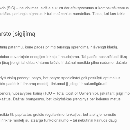
rbido (SiC) – naudojimas leidžia sukurti dar efektyvesnius ir kompaktiškesnius
reičiau perjungia signalus ir turi mažesnius nuostolius. Tiesa, kol kas tokie
rsto įsigijimą
ktinių patarimų, kurie padės priimti teisingą sprendimą ir išvengti klaidų.
 dabar suvartojate energijos ir kaip ji naudojama. Tai padės apskaičiuoti tikrą
u jūsų įrenginiai dirba kintamu krūviu ir dažnai nereikia pilno našumo, dažnio
yti viską padaryti patys, bet patyrę specialistai gali pasiūlyti optimalius
 pasirinkti tinkamą modelį, tinkamai jį įdiegti ir sukonfigūruoti.
 bendrą nuosavybės kainą (TCO – Total Cost of Ownership), įskaitant įsigijimo
s kaštus. Dažnai brangesnis, bet kokybiškas įrenginys per kelerius metus
eikia tik paprastos greičio reguliavimo funkcijos, bet ateityje norėsite
sirinkite modelį su atsarga funkcionalumo – tai nebūtinai kainuos daug