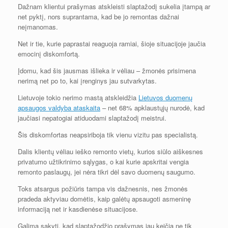
Dažnam klientui prašymas atskleisti slaptažodį sukelia įtampą ar
net pyktį, nors suprantama, kad be jo remontas dažnai
neįmanomas.
Net ir tie, kurie paprastai reaguoja ramiai, šioje situacijoje jaučia
emocinį diskomfortą.
Įdomu, kad šis jausmas išlieka ir vėliau – žmonės prisimena
nerimą net po to, kai įrenginys jau sutvarkytas.
Lietuvoje tokio nerimo mastą atskleidžia
Lietuvos duomenų
apsaugos valdyba ataskaita
– net 68% apklaustųjų nurodė, kad
jaučiasi nepatogiai atiduodami slaptažodį meistrui.
Šis diskomfortas neapsiriboja tik vienu vizitu pas specialistą.
Dalis klientų vėliau ieško remonto vietų, kurios siūlo aiškesnes
privatumo užtikrinimo sąlygas, o kai kurie apskritai vengia
remonto paslaugų, jei nėra tikri dėl savo duomenų saugumo.
Toks atsargus požiūris tampa vis dažnesnis, nes žmonės
pradeda aktyviau domėtis, kaip galėtų apsaugoti asmeninę
informaciją net ir kasdienėse situacijose.
Galima sakyti, kad slaptažodžio prašymas jau keičia ne tik