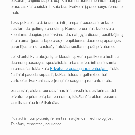
pakeisti įrenginio slaptažodį, kiti ištrina asmeninę informaciją ar
prašo aiškiai paaiškinti, kaip bus tvarkomi jų duomenys remonto
metu.
Toks pokalbis leidžia sumažinti įtampą ir padeda iš anksto
susitarti dėl galimų sprendimų. Remonto centrai, kurie siūlo
klientams daugiau pasirinkimo, dažnai įgyja didesnį pasitikėjimą
ir lojalumą. Įprasta tapo prašyti papildomos duomenų apsaugos
garantijos ar net pasirašyti atskirą susitarimą dėl privatumo.
Jei klientui kyla abejonių ar klausimų, verta pasikonsultuoti su
duomenų apsaugos specialistais arba susipažinti su išsamia
informacija, tokia kaip
Privatumo apsauga remontuojant
. Tokie
šaltiniai padeda suprasti, kokias teises ir galimybes turi
vartotojas tvarkant savo įrenginio saugumą remonto metu.
Galiausiai, aiškus bendravimas ir išankstinis susitarimas dėl
privatumo priemonių tampa norma, leidžiančia abiem pusėms
jaustis ramiau ir užtikrinčiau.
Posted in
Kompiuterių remontas, naujienos
,
Technologijos
,
Telefonų remontas, naujienos
.