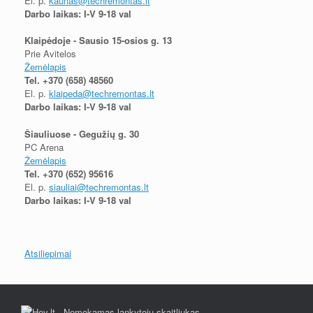
El. p.
kaunas@techremontas.lt
Darbo laikas: I-V 9-18 val
Klaipėdoje - Sausio 15-osios g. 13
Prie Avitelos
Žemėlapis
Tel.
+370 (658) 48560
El. p.
klaipeda@techremontas.lt
Darbo laikas: I-V 9-18 val
Šiauliuose - Gegužių g. 30
PC Arena
Žemėlapis
Tel.
+370 (652) 95616
El. p.
siauliai@techremontas.lt
Darbo laikas: I-V 9-18 val
Atsiliepimai