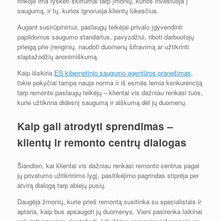
rinkoje ima ryškėti skirtumai tarp įmonių, kurios investuoja į
saugumą, ir tų, kurios ignoruoja klientų lūkesčius.
Augant susirūpinimui, paslaugų teikėjai privalo įgyvendinti
papildomus saugumo standartus, pavyzdžiui, riboti darbuotojų
prieigą prie įrenginių, naudoti duomenų šifravimą ar užtikrinti
slaptažodžių anonimiškumą.
Kaip išskiria
ES kibernetinio saugumo agentūros pranešimas
,
tokie pokyčiai tampa nauja norma ir iš esmės lemia konkurenciją
tarp remonto paslaugų teikėjų – klientai vis dažniau renkasi tuos,
kurie užtikrina didesnį saugumą ir aiškumą dėl jų duomenų.
Kaip gali atrodyti sprendimas –
klientų ir remonto centrų dialogas
Šiandien, kai klientai vis dažniau renkasi remonto centrus pagal
jų privatumo užtikrinimo lygį, pasitikėjimo pagrindas stiprėja per
atvirą dialogą tarp abiejų pusių.
Daugėja žmonių, kurie prieš remontą susitinka su specialistais ir
aptaria, kaip bus apsaugoti jų duomenys. Vieni pasirenka laikinai