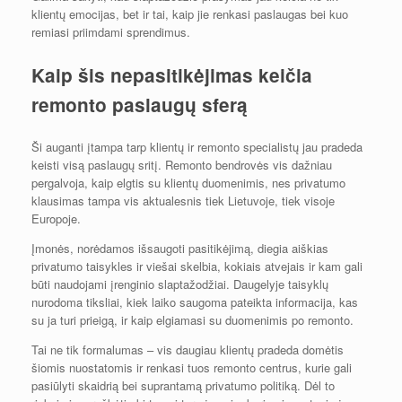
klientų emocijas, bet ir tai, kaip jie renkasi paslaugas bei kuo
remiasi priimdami sprendimus.
Kaip šis nepasitikėjimas keičia
remonto paslaugų sferą
Ši auganti įtampa tarp klientų ir remonto specialistų jau pradeda
keisti visą paslaugų sritį. Remonto bendrovės vis dažniau
pergalvoja, kaip elgtis su klientų duomenimis, nes privatumo
klausimas tampa vis aktualesnis tiek Lietuvoje, tiek visoje
Europoje.
Įmonės, norėdamos išsaugoti pasitikėjimą, diegia aiškias
privatumo taisykles ir viešai skelbia, kokiais atvejais ir kam gali
būti naudojami įrenginio slaptažodžiai. Daugelyje taisyklų
nurodoma tiksliai, kiek laiko saugoma pateikta informacija, kas
su ja turi prieigą, ir kaip elgiamasi su duomenimis po remonto.
Tai ne tik formalumas – vis daugiau klientų pradeda domėtis
šiomis nuostatomis ir renkasi tuos remonto centrus, kurie gali
pasiūlyti skaidrią bei suprantamą privatumo politiką. Dėl to