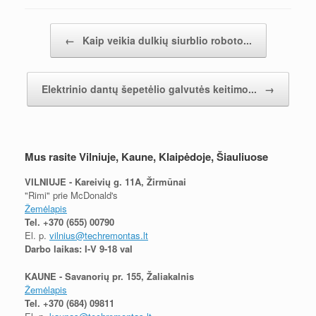
Įrašų navigacija
←
Kaip veikia dulkių siurblio roboto...
Elektrinio dantų šepetėlio galvutės keitimo...
→
Mus rasite Vilniuje, Kaune, Klaipėdoje, Šiauliuose
VILNIUJE - Kareivių g. 11A, Žirmūnai
"Rimi" prie McDonald's
Žemėlapis
Tel.
+370 (655) 00790
El. p.
vilnius@techremontas.lt
Darbo laikas: I-V 9-18 val
KAUNE - Savanorių pr. 155, Žaliakalnis
Žemėlapis
Tel.
+370 (684) 09811