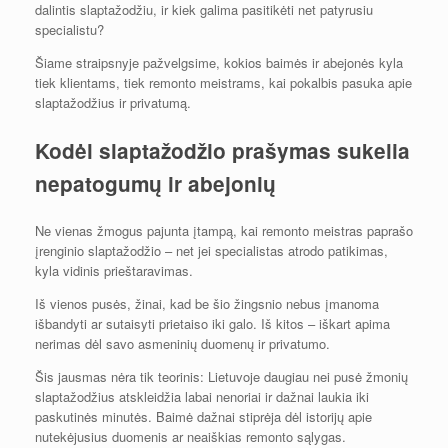
dalintis slaptažodžiu, ir kiek galima pasitikėti net patyrusiu
specialistu?
Šiame straipsnyje pažvelgsime, kokios baimės ir abejonės kyla
tiek klientams, tiek remonto meistrams, kai pokalbis pasuka apie
slaptažodžius ir privatumą.
Kodėl slaptažodžio prašymas sukelia
nepatogumų ir abejonių
Ne vienas žmogus pajunta įtampą, kai remonto meistras paprašo
įrenginio slaptažodžio – net jei specialistas atrodo patikimas,
kyla vidinis prieštaravimas.
Iš vienos pusės, žinai, kad be šio žingsnio nebus įmanoma
išbandyti ar sutaisyti prietaiso iki galo. Iš kitos – iškart apima
nerimas dėl savo asmeninių duomenų ir privatumo.
Šis jausmas nėra tik teorinis: Lietuvoje daugiau nei pusė žmonių
slaptažodžius atskleidžia labai nenoriai ir dažnai laukia iki
paskutinės minutės. Baimė dažnai stiprėja dėl istorijų apie
nutekėjusius duomenis ar neaiškias remonto sąlygas.