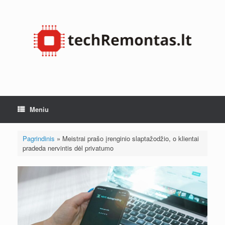
Pereiti
prie
turinio
Meniu
Pagrindinis
»
Meistrai prašo įrenginio slaptažodžio, o klientai
pradeda nervintis dėl privatumo