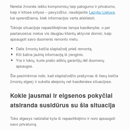
Neretai žmonės ieško kompromisų tarp patogumo ir privatumo,
kaip ir kitose srityse – pavyzdžiui, naudojantis
Lazybu Lietuva
,
kai sprendžiama, kiek informacijos verta atskleisti.
Tokioje situacijoje nepasitikėjimas tampa kasdienybe, o per
pastaruosius metus vis daugiau klientų aktyviai domisi, kaip
apsaugoti savo duomenis remonto metu.
Dalis žmonių keičia slaptažodį prieš remontą.
Kiti šalina jautrią informaciją iš įrenginio.
Yra ir tokių, kurie prašo aiškių garantijų dėl duomenų
apsaugos.
Šie pasirinkimai rodo, kad slaptažodžio prašymas iš tiesų keičia
žmonių elgesį ir sukelia abejonių net kasdienėse situacijose.
Kokie jausmai ir elgsenos pokyčiai
atsiranda susidūrus su šia situacija
Toks elgesys natūraliai kyla iš nepasitikėjimo ir noro apsaugoti
savo privatumą.