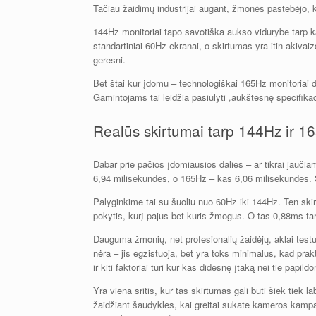
Tačiau žaidimų industrijai augant, žmonės pastebėjo, 
144Hz monitoriai tapo savotiška aukso vidurybe tarp ka
standartiniai 60Hz ekranai, o skirtumas yra itin akivaiz
geresni.
Bet štai kur įdomu – technologiškai 165Hz monitoriai da
Gamintojams tai leidžia pasiūlyti „aukštesnę specifika
Realūs skirtumai tarp 144Hz ir 1
Dabar prie pačios įdomiausios dalies – ar tikrai jauč
6,94 milisekundes, o 165Hz – kas 6,06 milisekundes. 
Palyginkime tai su šuoliu nuo 60Hz iki 144Hz. Ten ski
pokytis, kurį pajus bet kuris žmogus. O tas 0,88ms tar
Dauguma žmonių, net profesionalių žaidėjų, aklai testu
nėra – jis egzistuoja, bet yra toks minimalus, kad prak
ir kiti faktoriai turi kur kas didesnę įtaką nei tie papi
Yra viena sritis, kur tas skirtumas gali būti šiek tiek 
žaidžiant šaudykles, kai greitai sukate kameros kampą, 1