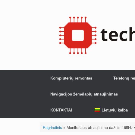
Pereiti
prie
turinio
Kompiuterių remontas
Telefonų r
Navigacijos žemėlapių atnaujinimas
KONTAKTAI
Lietuvių kalba
Pagrindinis
»
Monitoriaus atnaujinimo dažnis 165Hz