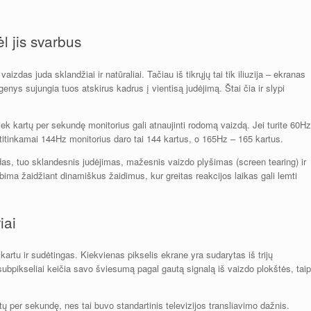
l jis svarbus
zdas juda sklandžiai ir natūraliai. Tačiau iš tikrųjų tai tik iliuzija – ekranas
ys sujungia tuos atskirus kadrus į vientisą judėjimą. Štai čia ir slypi
ek kartų per sekundę monitorius gali atnaujinti rodomą vaizdą. Jei turite 60Hz
Atitinkamai 144Hz monitorius daro tai 144 kartus, o 165Hz – 165 kartus.
s, tuo sklandesnis judėjimas, mažesnis vaizdo plyšimas (screen tearing) ir
ima žaidžiant dinamiškus žaidimus, kur greitas reakcijos laikas gali lemti
iai
artu ir sudėtingas. Kiekvienas pikselis ekrane yra sudarytas iš trijų
subpikseliai keičia savo šviesumą pagal gautą signalą iš vaizdo plokštės, taip
ų per sekundę, nes tai buvo standartinis televizijos transliavimo dažnis.