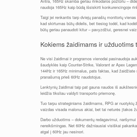
Antra, 165Hz skamba geriau rinkodaros požiūriu – didesn
naudoja 165Hz kaip būdą išsiskirti konkurencingoje rin
Taigi jei renkantis tarp dviejų panašių monitorių viena
kad skirtumas būtų didelis, bet tiesiog todėl, kad kodė
būtų geriau panaudoti kitur – pavyzdžiui, geresnei vaiz
Kokiems žaidimams ir užduotims t
Ne visi žaidimai ir programos vienodai pasinaudoja auk
šaudyklės kaip Counter-Strike, Valorant ar Apex Legend
144Hz ir 165Hz minimalus, pats faktas, kad žaidžiate 
pranašumą prieš 60Hz naudotojus.
Lenktynių žaidimai taip pat gauna naudos iš aukštesnio
leidžia tiksliau valdyti transporto priemonę.
Tuo tarpu strateginiams žaidimams, RPG ar nuotykių 
vaizdas visada malonus akiai, bet tai neturės įtakos ž
Darbo užduotims – dokumentų redagavimui, naršymui in
nereikšmingas. Net 60Hz dažniausiai visiškai pakanka 
atgal į 60Hz jau nesinori.