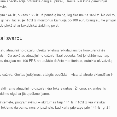
ė specifikacija pritraukia daugiau pirkėjų. Trečia, kai kurie gamintojai
koje.
s yra 144Hz, o kitas 165Hz už panašią kainą, logiška rinktis 165Hz. Ne dėl to,
l gi ne? Tačiau jei 165Hz monitorius kainuoja 50-100 eurų brangiau, tie pinigai
do plokštei ar kokybiškai žaidimų pelei.
ai svarbu
štu atnaujinimo dažniu. Greitų refleksų reikalaujančios konkurencinės
s – čia aukštas atnaujinimo dažnis tikrai padeda. Net jei skirtumas tarp
su daugiau nei 100 FPS ant aukšto dažnio monitoriaus, suteikia akivaizdų
 dažnio. Greitas judėjimas, staigūs posūkiai – visa tai atrodo sklandžiau ir
žaidimams atnaujinimo dažnis nėra toks svarbus. Žinoma, sklandesnis
aidimo eigai ar jūsų sėkmei jame.
ternete, programavimui – skirtumas tarp 144Hz ir 165Hz yra visiškai
tokiems darbams, nors pripažinsiu, kad kartą pripratęs prie 144Hz, grįžti