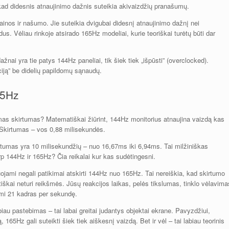
kad didesnis atnaujinimo dažnis suteikia akivaizdžių pranašumų.
inos ir našumo. Jie suteikia dvigubai didesnį atnaujinimo dažnį nei
dus. Vėliau rinkoje atsirado 165Hz modeliai, kurie teoriškai turėtų būti dar
žnai yra tie patys 144Hz paneliai, tik šiek tiek „išpūsti” (overclocked).
ciją” be didelių papildomų sąnaudų.
65Hz
iamas skirtumas? Matematiškai žiūrint, 144Hz monitorius atnaujina vaizdą kas
Skirtumas – vos 0,88 milisekundės.
rtumas yra 10 milisekundžių – nuo 16,67ms iki 6,94ms. Tai milžiniškas
p 144Hz ir 165Hz? Čia reikalai kur kas sudėtingesni.
ojami negali patikimai atskirti 144Hz nuo 165Hz. Tai nereiškia, kad skirtumo
tiškai neturi reikšmės. Jūsų reakcijos laikas, pelės tikslumas, tinklo vėlavima
ldomi 21 kadras per sekundę.
labiau pastebimas – tai labai greitai judantys objektai ekrane. Pavyzdžiui,
65Hz gali suteikti šiek tiek aiškesnį vaizdą. Bet ir vėl – tai labiau teorinis