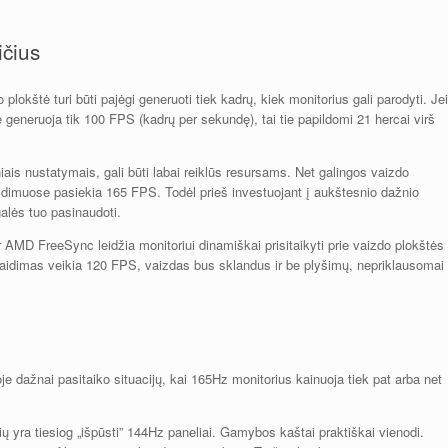
ičius
lokštė turi būti pajėgi generuoti tiek kadrų, kiek monitorius gali parodyti. Jei
 generuoja tik 100 FPS (kadrų per sekundę), tai tie papildomi 21 hercai virš
niais nustatymais, gali būti labai reiklūs resursams. Net galingos vaizdo
imuose pasiekia 165 FPS. Todėl prieš investuojant į aukštesnio dažnio
galės tuo pasinaudoti.
r AMD FreeSync leidžia monitoriui dinamiškai prisitaikyti prie vaizdo plokštės
 žaidimas veikia 120 FPS, vaizdas bus sklandus ir be plyšimų, nepriklausomai
e dažnai pasitaiko situacijų, kai 165Hz monitorius kainuoja tiek pat arba net
 yra tiesiog „išpūsti” 144Hz paneliai. Gamybos kaštai praktiškai vienodi.