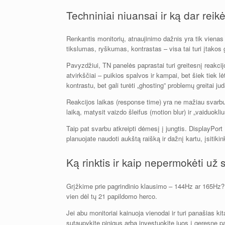
Techniniai niuansai ir ką dar reikė
Renkantis monitorių, atnaujinimo dažnis yra tik vienas
tikslumas, ryškumas, kontrastas – visa tai turi įtakos ga
Pavyzdžiui, TN panelės paprastai turi greitesnį reakci
atvirkščiai – puikios spalvos ir kampai, bet šiek tiek 
kontrastu, bet gali turėti „ghosting” problemų greitai j
Reakcijos laikas (response time) yra ne mažiau svarbu
laiką, matysit vaizdo šleifus (motion blur) ir „vaiduokli
Taip pat svarbu atkreipti dėmesį į jungtis. DisplayPort
planuojate naudoti aukštą raišką ir dažnį kartu, įsitikink
Ką rinktis ir kaip nepermokėti už s
Grįžkime prie pagrindinio klausimo – 144Hz ar 165Hz? 
vien dėl tų 21 papildomo herco.
Jei abu monitoriai kainuoja vienodai ir turi panašias k
sutaupykite pinigus arba investuokite juos į geresnę p