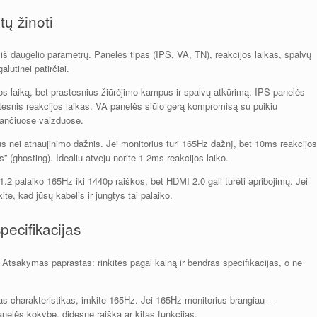
tų žinoti
 iš daugelio parametrų. Panelės tipas (IPS, VA, TN), reakcijos laikas, spalvų
lutinei patirčiai.
jos laiką, bet prastesnius žiūrėjimo kampus ir spalvų atkūrimą. IPS panelės
lėtesnis reakcijos laikas. VA panelės siūlo gerą kompromisą su puikiu
udančiuose vaizduose.
s nei atnaujinimo dažnis. Jei monitorius turi 165Hz dažnį, bet 10ms reakcijos
us” (ghosting). Idealiu atveju norite 1-2ms reakcijos laiko.
 1.2 palaiko 165Hz iki 1440p raiškos, bet HDMI 2.0 gali turėti apribojimų. Jei
ite, kad jūsų kabelis ir jungtys tai palaiko.
pecifikacijas
Atsakymas paprastas: rinkitės pagal kainą ir bendras specifikacijas, o ne
itas charakteristikas, imkite 165Hz. Jei 165Hz monitorius brangiau –
anelės kokybę, didesnę raišką ar kitas funkcijas.