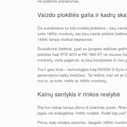
nei praktinis pranašumas.
Vaizdo plokštės galia ir kadrų ska
Čia susiduriame su kita svarbia problema – jūsų vaizdo p
turite 165Hz monitorių, bet jūsų vaizdo plokštė žaidime
144Hz tampa visiškai beprasmiai.
Šiuolaikiniai žaidimai, ypač su įjungtais aukštais grafi
plokštės kaip RTX 4070 ar RX 7800 XT ne visuose žaid
monitorių, verta pagalvoti, ar jūsų kompiuteris iš viso 
Yra ir gera žinia – technologijos kaip NVIDIA G-Sync i
generuojamo kadrų skaičiaus. Tai reiškia, kad net jei
nuo to, ar turite 144Hz ar 165Hz monitorių.
Kainų santykis ir rinkos realybė
Štai kur viskas tampa įdomu iš praktinės pusės. Rinkoj
pigiau nei analogiškas 144Hz modelis. Kodėl taip yra?
Pirma, kaip minėjau anksčiau, daugelis 165Hz monitorių