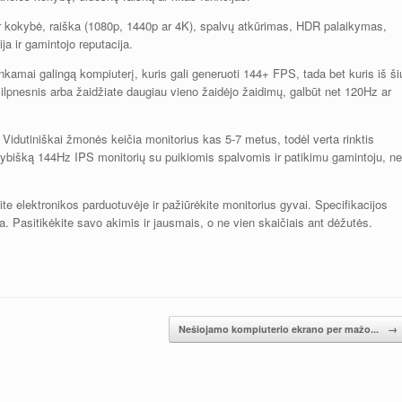
s ir kokybė, raiška (1080p, 1440p ar 4K), spalvų atkūrimas, HDR palaikymas,
a ir gamintojo reputacija.
nkamai galingą kompiuterį, kuris gali generuoti 144+ FPS, tada bet kuris iš ši
ilpnesnis arba žaidžiate daugiau vieno žaidėjo žaidimų, galbūt net 120Hz ar
. Vidutiniškai žmonės keičia monitorius kas 5-7 metus, todėl verta rinktis
okybišką 144Hz IPS monitorių su puikiomis spalvomis ir patikimu gamintoju, ne
kite elektronikos parduotuvėje ir pažiūrėkite monitorius gyvai. Specifikacijos
ta. Pasitikėkite savo akimis ir jausmais, o ne vien skaičiais ant dėžutės.
Nešiojamo kompiuterio ekrano per mažo...
→