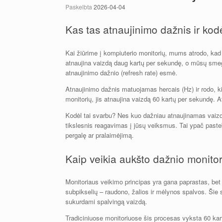
Paskelbta
2026-04-04
Kas tas atnaujinimo dažnis ir kodė
Kai žiūrime į kompiuterio monitorių, mums atrodo, kad vai
atnaujina vaizdą daug kartų per sekundę, o mūsų smegen
atnaujinimo dažnio (refresh rate) esmė.
Atnaujinimo dažnis matuojamas hercais (Hz) ir rodo, ki
monitorių, jis atnaujina vaizdą 60 kartų per sekundę. 
Kodėl tai svarbu? Nes kuo dažniau atnaujinamas vaizda
tikslesnis reagavimas į jūsų veiksmus. Tai ypač pasteb
pergalę ar pralaimėjimą.
Kaip veikia aukšto dažnio monitor
Monitoriaus veikimo principas yra gana paprastas, bet k
subpikselių – raudono, žalios ir mėlynos spalvos. Šie 
sukurdami spalvingą vaizdą.
Tradiciniuose monitoriuose šis procesas vyksta 60 kart