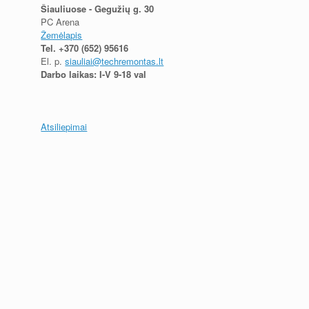
Šiauliuose - Gegužių g. 30
PC Arena
Žemėlapis
Tel.
+370 (652) 95616
El. p.
siauliai@techremontas.lt
Darbo laikas: I-V 9-18 val
Atsiliepimai