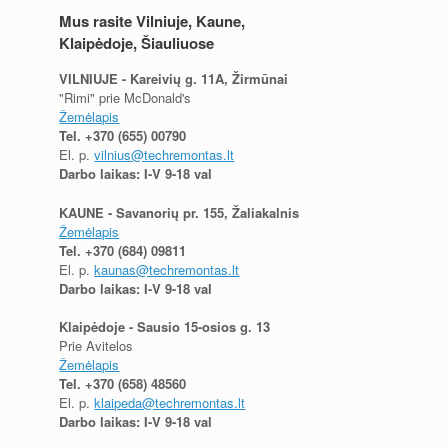
Mus rasite Vilniuje, Kaune,
Klaipėdoje, Šiauliuose
VILNIUJE - Kareivių g. 11A, Žirmūnai
"Rimi" prie McDonald's
Žemėlapis
Tel.
+370 (655) 00790
El. p.
vilnius@techremontas.lt
Darbo laikas: I-V 9-18 val
KAUNE - Savanorių pr. 155, Žaliakalnis
Žemėlapis
Tel.
+370 (684) 09811
El. p.
kaunas@techremontas.lt
Darbo laikas: I-V 9-18 val
Klaipėdoje - Sausio 15-osios g. 13
Prie Avitelos
Žemėlapis
Tel.
+370 (658) 48560
El. p.
klaipeda@techremontas.lt
Darbo laikas: I-V 9-18 val