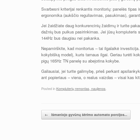
Svarbesni kriterijai renkantis monitorių: panelės tipa
ergonomika (aukščio reguliavimas, pasukimas), garantij
Jei žaidžiate daug konkurencinių žaidimų ir turite paka
dažnių bus puikus pasirinkimas. Jei jūsų kompiuteris s
144Hz bus daugiau nei pakanka.
Nepamirškite, kad monitorius – tai ilgalaikė investicija
kokybišką modelį, kuris tarnaus ilgai. Geriau turėti k
pigų 165Hz TN panelę su abejotina kokybe.
Galiausiai, jei turite galimybę, prieš perkant apsilanky
ant popieriaus – viena, o realus vaizdas – visai kas ki
Posted in
Kompiuterių remontas, naujienos
.
Įrašų navigacija
←
Išmaniojo gyvūnų šėrimo automato porcijos...