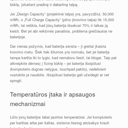
būklę, įskaitant pradinę ir dabartinę talpą.
Jei „Design Capacity” (projektinė talpa) yra, pavyzdžiui, 50,000
mWh, o „Full Charge Capacity” (pilno įkrovimo talpa) tik 15,000
mWh, tai reiškia, kad jūsų baterija išsekusi 70% ir laikas ją
keisti. Bet jei abi reikšmės panašios, problema greičiausiai ne
baterijoje.
Dar vienas požymis, kad baterija sensta – ji greitai įkaista
krovimo metu. Šiek tiek šilumos yra normalu, bet jei baterija
tampa karšta iki to lygio, kad nemalonu liesti, tai blogai. Taip pat
atkreipkite dėmesį į fizinę būklę – jei baterija išsipūtusi
(kompiuterio dugnas nelygus, touchpad pakilo), nedelsiant
nustokite ja naudotis. Išsipūtusi baterija gali užsidegti ar net
sprogti.
Temperatūros įtaka ir apsaugos
mechanizmai
Ličio jonų baterijos labai jautrios temperatūrai. Jei kompiuteris
per karštas arba per šaltas, sistema tiesiog atsisakys krauti