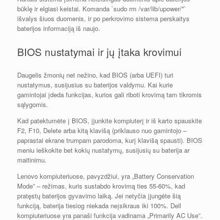
būklę ir elgiasi keistai. Komanda `sudo rm /var/lib/upower/*`
išvalys šiuos duomenis, ir po perkrovimo sistema perskaitys
baterijos informaciją iš naujo.
BIOS nustatymai ir jų įtaka krovimui
Daugelis žmonių net nežino, kad BIOS (arba UEFI) turi
nustatymus, susijusius su baterijos valdymu. Kai kurie
gamintojai įdeda funkcijas, kurios gali riboti krovimą tam tikromis
sąlygomis.
Kad patektumėte į BIOS, įjunkite kompiuterį ir iš karto spauskite
F2, F10, Delete arba kitą klavišą (priklauso nuo gamintojo –
paprastai ekrane trumpam parodoma, kurį klavišą spausti). BIOS
meniu ieškokite bet kokių nustatymų, susijusių su baterija ar
maitinimu.
Lenovo kompiuteriuose, pavyzdžiui, yra „Battery Conservation
Mode” – režimas, kuris sustabdo krovimą ties 55-60%, kad
pratęstų baterijos gyvavimo laiką. Jei netyčia įjungėte šią
funkciją, baterija tiesiog niekada neįsikraus iki 100%. Dell
kompiuteriuose yra panaši funkcija vadinama „Primarily AC Use”.