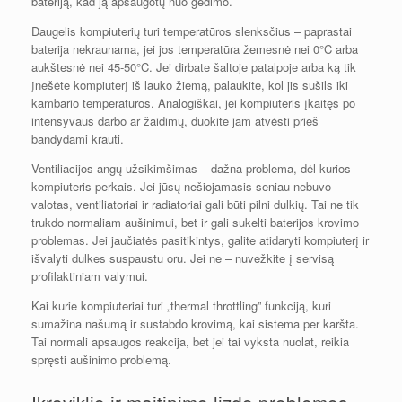
bateriją, kad ją apsaugotų nuo gedimo.
Daugelis kompiuterių turi temperatūros slenksčius – paprastai
baterija nekraunama, jei jos temperatūra žemesnė nei 0°C arba
aukštesnė nei 45-50°C. Jei dirbate šaltoje patalpoje arba ką tik
įnešėte kompiuterį iš lauko žiemą, palaukite, kol jis sušils iki
kambario temperatūros. Analogiškai, jei kompiuteris įkaitęs po
intensyvaus darbo ar žaidimų, duokite jam atvėsti prieš
bandydami krauti.
Ventiliacijos angų užsikimšimas – dažna problema, dėl kurios
kompiuteris perkais. Jei jūsų nešiojamasis seniau nebuvo
valotas, ventiliatoriai ir radiatoriai gali būti pilni dulkių. Tai ne tik
trukdo normaliam aušinimui, bet ir gali sukelti baterijos krovimo
problemas. Jei jaučiatės pasitikintys, galite atidaryti kompiuterį ir
išvalyti dulkes suspaustu oru. Jei ne – nuvežkite į servisą
profilaktiniam valymui.
Kai kurie kompiuteriai turi „thermal throttling” funkciją, kuri
sumažina našumą ir sustabdo krovimą, kai sistema per karšta.
Tai normali apsaugos reakcija, bet jei tai vyksta nuolat, reikia
spręsti aušinimo problemą.
Įkroviklio ir maitinimo lizdo problemos