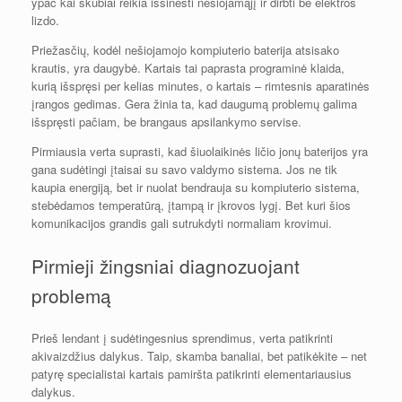
ypač kai skubiai reikia išsinešti nešiojamąjį ir dirbti be elektros
lizdo.
Priežasčių, kodėl nešiojamojo kompiuterio baterija atsisako
krautis, yra daugybė. Kartais tai paprasta programinė klaida,
kurią išspręsi per kelias minutes, o kartais – rimtesnis aparatinės
įrangos gedimas. Gera žinia ta, kad daugumą problemų galima
išspręsti pačiam, be brangaus apsilankymo servise.
Pirmiausia verta suprasti, kad šiuolaikinės ličio jonų baterijos yra
gana sudėtingi įtaisai su savo valdymo sistema. Jos ne tik
kaupia energiją, bet ir nuolat bendrauja su kompiuterio sistema,
stebėdamos temperatūrą, įtampą ir įkrovos lygį. Bet kuri šios
komunikacijos grandis gali sutrukdyti normaliam krovimui.
Pirmieji žingsniai diagnozuojant
problemą
Prieš lendant į sudėtingesnius sprendimus, verta patikrinti
akivaizdžius dalykus. Taip, skamba banaliai, bet patikėkite – net
patyrę specialistai kartais pamiršta patikrinti elementariausius
dalykus.