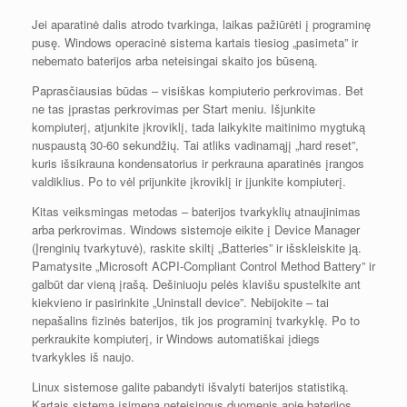
Jei aparatinė dalis atrodo tvarkinga, laikas pažiūrėti į programinę
pusę. Windows operacinė sistema kartais tiesiog „pasimeta” ir
nebemato baterijos arba neteisingai skaito jos būseną.
Paprasčiausias būdas – visiškas kompiuterio perkrovimas. Bet
ne tas įprastas perkrovimas per Start meniu. Išjunkite
kompiuterį, atjunkite įkroviklį, tada laikykite maitinimo mygtuką
nuspaustą 30-60 sekundžių. Tai atliks vadinamąjį „hard reset”,
kuris išsikrauna kondensatorius ir perkrauna aparatinės įrangos
valdiklius. Po to vėl prijunkite įkroviklį ir įjunkite kompiuterį.
Kitas veiksmingas metodas – baterijos tvarkyklių atnaujinimas
arba perkrovimas. Windows sistemoje eikite į Device Manager
(Įrenginių tvarkytuvė), raskite skiltį „Batteries” ir išskleiskite ją.
Pamatysite „Microsoft ACPI-Compliant Control Method Battery” ir
galbūt dar vieną įrašą. Dešiniuoju pelės klavišu spustelkite ant
kiekvieno ir pasirinkite „Uninstall device”. Nebijokite – tai
nepašalins fizinės baterijos, tik jos programinį tvarkyklę. Po to
perkraukite kompiuterį, ir Windows automatiškai įdiegs
tvarkykles iš naujo.
Linux sistemose galite pabandyti išvalyti baterijos statistiką.
Kartais sistema įsimena neteisingus duomenis apie baterijos