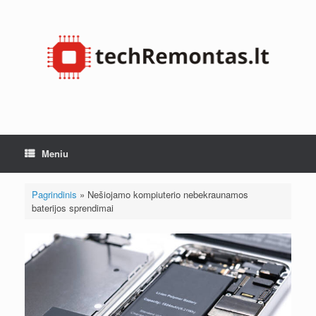
Pereiti
prie
turinio
Meniu
Pagrindinis
»
Nešiojamo kompiuterio nebekraunamos
baterijos sprendimai