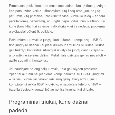
Pirmiausia įsitikinkite, kad maitinimo laidas tikrai įkištas į lizdą ir
kad pats lizdas veikia. Išbandykite kitą lizdą arba įjunkite į tą
patį lizdą kitą prietaisą. Patikrinkite visą įkroviklio laidą – ar nėra
persilenkimų, pažeidimų, ar jungtis nepajuodusi nuo įkaitimo. Kai
kurie įkrovikliai turi šviesos indikatorių – jei jis nedega, problema
greičiausiai būtent įkroviklyje.
Pažiūrėkite į įkroviklio jungtį, kuri kišama į kompiuterį. USB-C
tipo jungtyse dažnai kaupiasi dulkės ir smulkios šiukšlės, kurios
gali trukdyti kontaktui. Atsargiai išvalykite jungtį dantų krapštuku
ar plastikine šerelės dalimi. Metaliniais daiktais geriau nevartoti –
galite sugadinti kontaktus.
Jei naudojate ne originalų įkroviklį, čia gali slypėti problema.
Ypač tai aktualu naujesniems kompiuteriams su USB-C jungtimi
– ne visi įkrovikliai palaiko reikiamą galią. Pavyzdžiui, jūsų
kompiuteriui reikia 65W įkroviklio, o naudojate telefono 18W –
baterija tiesiog kraunasi lėčiau nei išsikrauna, kai dirbate.
Programiniai triukai, kurie dažnai
padeda