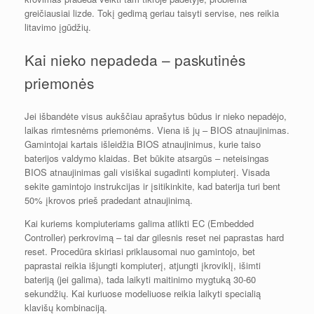
greičiausiai lizde. Tokį gedimą geriau taisyti servise, nes reikia
litavimo įgūdžių.
Kai nieko nepadeda – paskutinės
priemonės
Jei išbandėte visus aukščiau aprašytus būdus ir nieko nepadėjo,
laikas rimtesnėms priemonėms. Viena iš jų – BIOS atnaujinimas.
Gamintojai kartais išleidžia BIOS atnaujinimus, kurie taiso
baterijos valdymo klaidas. Bet būkite atsargūs – neteisingas
BIOS atnaujinimas gali visiškai sugadinti kompiuterį. Visada
sekite gamintojo instrukcijas ir įsitikinkite, kad baterija turi bent
50% įkrovos prieš pradedant atnaujinimą.
Kai kuriems kompiuteriams galima atlikti EC (Embedded
Controller) perkrovimą – tai dar gilesnis reset nei paprastas hard
reset. Procedūra skiriasi priklausomai nuo gamintojo, bet
paprastai reikia išjungti kompiuterį, atjungti įkroviklį, išimti
bateriją (jei galima), tada laikyti maitinimo mygtuką 30-60
sekundžių. Kai kuriuose modeliuose reikia laikyti specialią
klavišų kombinaciją.