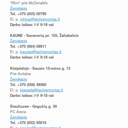
"Rimi" prie McDonald's
Žemėlapis
Tel.
+370 (655) 00790
El. p.
vilnius@techremontas.lt
Darbo laikas: I-V 9-18 val
KAUNE - Savanorių pr. 155, Žaliakalnis
Žemėlapis
Tel.
+370 (684) 09811
El. p.
kaunas@techremontas.lt
Darbo laikas: I-V 9-18 val
Klaipėdoje - Sausio 15-osios g. 13
Prie Avitelos
Žemėlapis
Tel.
+370 (658) 48560
El. p.
klaipeda@techremontas.lt
Darbo laikas: I-V 9-18 val
Šiauliuose - Gegužių g. 30
PC Arena
Žemėlapis
Tel.
+370 (652) 95616
El. p.
siauliai@techremontas.lt