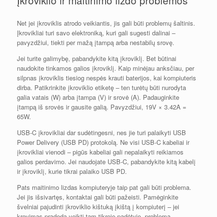
Net jei įkroviklis atrodo veikiantis, jis gali būti problemų šaltinis.
Įkrovikliai turi savo elektroniką, kuri gali sugesti dalinai –
pavyzdžiui, tiekti per mažą įtampą arba nestabilų srovę.
Jei turite galimybę, pabandykite kitą įkroviklį. Bet būtinai
naudokite tinkamos galios įkroviklį. Kaip minėjau anksčiau, per
silpnas įkroviklis tiesiog nespės krauti baterijos, kai kompiuteris
dirba. Patikrinkite įkroviklio etiketę – ten turėtų būti nurodyta
galia vatais (W) arba įtampa (V) ir srovė (A). Padauginkite
įtampą iš srovės ir gausite galią. Pavyzdžiui, 19V × 3.42A =
65W.
USB-C įkrovikliai dar sudėtingesni, nes jie turi palaikyti USB
Power Delivery (USB PD) protokolą. Ne visi USB-C kabeliai ir
įkrovikliai vienodi – pigūs kabeliai gali nepalaikyti reikiamos
galios perdavimo. Jei naudojate USB-C, pabandykite kitą kabelį
ir įkroviklį, kurie tikrai palaiko USB PD.
Pats maitinimo lizdas kompiuteryje taip pat gali būti problema.
Jei jis išsivartęs, kontaktai gali būti pažeisti. Pamėginkite
švelniai pajudinti įkroviklio kištuką įkištą į kompiuterį – jei
krovimas pradeda veikti tam tikroje padėtyje, problema