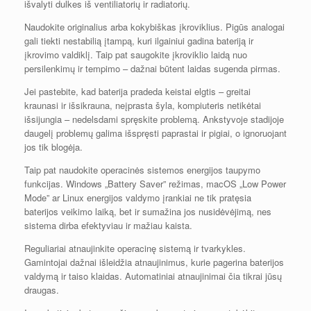
išvalyti dulkes iš ventiliatorių ir radiatorių.
Naudokite originalius arba kokybiškas įkroviklius. Pigūs analogai
gali tiekti nestabilią įtampą, kuri ilgainiui gadina bateriją ir
įkrovimo valdiklį. Taip pat saugokite įkroviklio laidą nuo
persilenkimų ir tempimo – dažnai būtent laidas sugenda pirmas.
Jei pastebite, kad baterija pradeda keistai elgtis – greitai
kraunasi ir išsikrauna, neįprasta šyla, kompiuteris netikėtai
išsijungia – nedelsdami spręskite problemą. Ankstyvoje stadijoje
daugelį problemų galima išspręsti paprastai ir pigiai, o ignoruojant
jos tik blogėja.
Taip pat naudokite operacinės sistemos energijos taupymo
funkcijas. Windows „Battery Saver” režimas, macOS „Low Power
Mode” ar Linux energijos valdymo įrankiai ne tik pratęsia
baterijos veikimo laiką, bet ir sumažina jos nusidėvėjimą, nes
sistema dirba efektyviau ir mažiau kaista.
Reguliariai atnaujinkite operacinę sistemą ir tvarkykles.
Gamintojai dažnai išleidžia atnaujinimus, kurie pagerina baterijos
valdymą ir taiso klaidas. Automatiniai atnaujinimai čia tikrai jūsų
draugas.