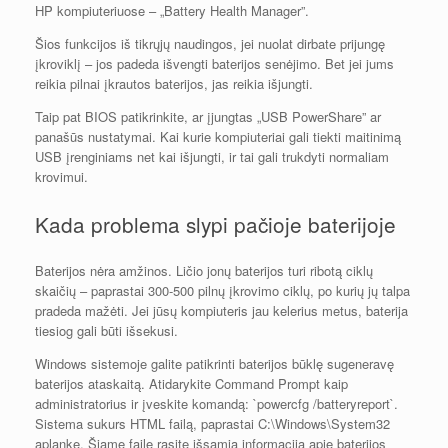
HP kompiuteriuose – „Battery Health Manager”.
Šios funkcijos iš tikrųjų naudingos, jei nuolat dirbate prijungę
įkroviklį – jos padeda išvengti baterijos senėjimo. Bet jei jums
reikia pilnai įkrautos baterijos, jas reikia išjungti.
Taip pat BIOS patikrinkite, ar įjungtas „USB PowerShare” ar
panašūs nustatymai. Kai kurie kompiuteriai gali tiekti maitinimą
USB įrenginiams net kai išjungti, ir tai gali trukdyti normaliam
krovimui.
Kada problema slypi pačioje baterijoje
Baterijos nėra amžinos. Ličio jonų baterijos turi ribotą ciklų
skaičių – paprastai 300-500 pilnų įkrovimo ciklų, po kurių jų talpa
pradeda mažėti. Jei jūsų kompiuteris jau kelerius metus, baterija
tiesiog gali būti išsekusi.
Windows sistemoje galite patikrinti baterijos būklę sugeneravę
baterijos ataskaitą. Atidarykite Command Prompt kaip
administratorius ir įveskite komandą: `powercfg /batteryreport`.
Sistema sukurs HTML failą, paprastai C:\Windows\System32
aplanke. Šiame faile rasite išsamią informaciją apie baterijos