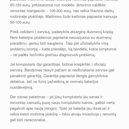
50-150 eurų, priklausomai nuo modelio. Įkrovimo valdiklio
remontas brangesnis – 100-300 eurų, nes reikia litavimo darbų
motininėje plokštėje. Maitinimo lizdo keitimas paprastai kainuoja
50-100 eurų.
Prieš nešdami į servisą, padarykite atsarginę duomenų kopiją.
Nors baterijos problemos paprastai nesusijusios su duomenų
praradimu, geriau būti saugiems. Taip pat užsirašykite visą
problemų istoriją – kada prasidėjo, ką bandėte, kokie simptomai
– tai padės techniku greičiau diagnozuoti problemą.
Jei kompiuteris dar garantijoje, būtinai kreipkitės į oficialų
servisą. Bandymas taisyti pačiam ar neoficialiame servise gali
panaikinti garantiją. Garantija paprastai dengia gamyklinius
defektus, bet ne fizinį pažeidimą ar normalų baterijos
nusidėvėjimą.
Dar vienas patarimas – jei jūsų kompiuteris jau senas ir
remontas kainuotų pusę naujo kompiuterio kainos, galbūt verta
pagalvoti apie naują įrenginį. Ypač jei baterija jau išsekusi ir
reikia keisti motininę plokštę – tokiu atveju investicija į remontą
gali būti neracionalus.