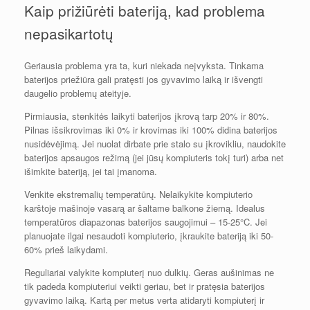
Kaip prižiūrėti bateriją, kad problema
nepasikartotų
Geriausia problema yra ta, kuri niekada neįvyksta. Tinkama
baterijos priežiūra gali pratęsti jos gyvavimo laiką ir išvengti
daugelio problemų ateityje.
Pirmiausia, stenkitės laikyti baterijos įkrovą tarp 20% ir 80%.
Pilnas išsikrovimas iki 0% ir krovimas iki 100% didina baterijos
nusidėvėjimą. Jei nuolat dirbate prie stalo su įkrovikliu, naudokite
baterijos apsaugos režimą (jei jūsų kompiuteris tokį turi) arba net
išimkite bateriją, jei tai įmanoma.
Venkite ekstremalių temperatūrų. Nelaikykite kompiuterio
karštoje mašinoje vasarą ar šaltame balkone žiemą. Idealus
temperatūros diapazonas baterijos saugojimui – 15-25°C. Jei
planuojate ilgai nesaudoti kompiuterio, įkraukite bateriją iki 50-
60% prieš laikydami.
Reguliariai valykite kompiuterį nuo dulkių. Geras aušinimas ne
tik padeda kompiuteriui veikti geriau, bet ir pratęsia baterijos
gyvavimo laiką. Kartą per metus verta atidaryti kompiuterį ir