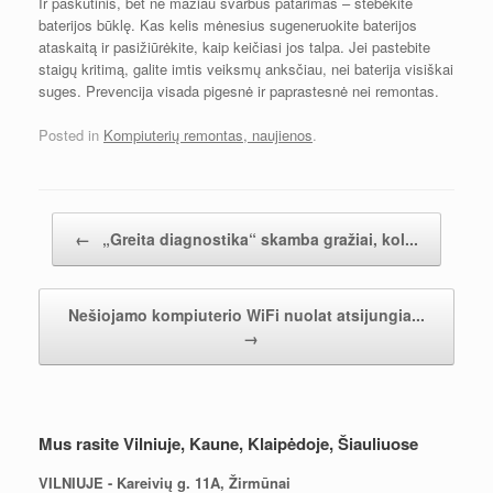
Ir paskutinis, bet ne mažiau svarbus patarimas – stebėkite
baterijos būklę. Kas kelis mėnesius sugeneruokite baterijos
ataskaitą ir pasižiūrėkite, kaip keičiasi jos talpa. Jei pastebite
staigų kritimą, galite imtis veiksmų anksčiau, nei baterija visiškai
suges. Prevencija visada pigesnė ir paprastesnė nei remontas.
Posted in
Kompiuterių remontas, naujienos
.
Įrašų navigacija
←
„Greita diagnostika“ skamba gražiai, kol...
Nešiojamo kompiuterio WiFi nuolat atsijungia...
→
Mus rasite Vilniuje, Kaune, Klaipėdoje, Šiauliuose
VILNIUJE - Kareivių g. 11A, Žirmūnai