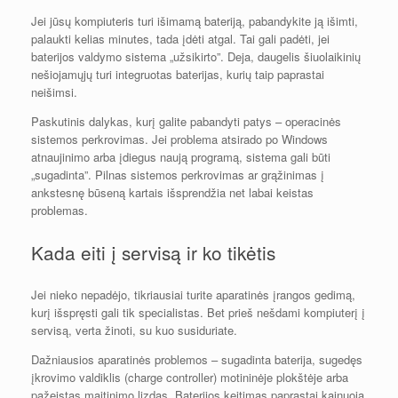
Jei jūsų kompiuteris turi išimamą bateriją, pabandykite ją išimti,
palaukti kelias minutes, tada įdėti atgal. Tai gali padėti, jei
baterijos valdymo sistema „užsikirto”. Deja, daugelis šiuolaikinių
nešiojamųjų turi integruotas baterijas, kurių taip paprastai
neišimsi.
Paskutinis dalykas, kurį galite pabandyti patys – operacinės
sistemos perkrovimas. Jei problema atsirado po Windows
atnaujinimo arba įdiegus naują programą, sistema gali būti
„sugadinta”. Pilnas sistemos perkrovimas ar grąžinimas į
ankstesnę būseną kartais išsprendžia net labai keistas
problemas.
Kada eiti į servisą ir ko tikėtis
Jei nieko nepadėjo, tikriausiai turite aparatinės įrangos gedimą,
kurį išspręsti gali tik specialistas. Bet prieš nešdami kompiuterį į
servisą, verta žinoti, su kuo susiduriate.
Dažniausios aparatinės problemos – sugadinta baterija, sugedęs
įkrovimo valdiklis (charge controller) motininėje plokštėje arba
pažeistas maitinimo lizdas. Baterijos keitimas paprastai kainuoja