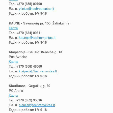
Тел.
+370 (655) 00790
Ел. п.
vilnius@techremontas.lt
Години роботи: I-V 9-18
KAUNE - Savanorių pr. 155, Žaliakalnis
Карта
Тел.
+370 (684) 09811
Ел. п.
kaunas@techremontas.lt
Години роботи: I-V 9-18
Klaipėdoje - Sausio 15-osios g. 13
Prie Avitelos
Карта
Тел.
+370 (658) 48560
Ел. п.
klaipeda@techremontas.lt
Години роботи: I-V 9-18
Šiauliuose - Gegužių g. 30
PC Arena
Карта
Тел.
+370 (652) 95616
Ел. п.
siauliai@techremontas.lt
Години роботи: I-V 9-18