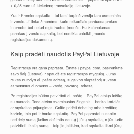
+ 0,35 euro už kiekvieną transakciją Lietuvoje.
Yra ir Premier sąskaita – tai tarsi tarpinė versija tarp asmeninės
ir verslo. Ji tinka žmonėms, kurie retkarčiais parduoda prekes
internete, bet neturi registruotos įmonės. Funkcionalumas
panašus į verslo sąskaitą, bet nereikia pateikti įmonės
registracijos dokumentų.
Kaip pradėti naudotis PayPal Lietuvoje
Registracija yra gana paprasta. Einate į paypal.com, pasirenkate
savo šalį (Lietuvą) ir spaudžiate registracijos mygtuką. Jums
reikės nurodyti el. pašto adresą, sugalvoti slaptažodį ir įvesti
asmeninius duomenis – vardą, pavardę, adresą.
Po registracijos būtina patvirtinti el. paštą – PayPal atsiųs laišką
su nuoroda. Tada ateina svarbiausias žingsnis – banko kortelės
ar sąskaitos prijungimas. Galite pridėti debetinę arba kreditinę
kortelę, taip pat ir banko sąskaitą. PayPal paprastai nuskaito
nedidelę sumą (kelias dešimtis centų) į jūsų sąskaitą, o jūs turite
patvirtinti tikslią sumą – taip jie įsitikina, kad sąskaita tikrai jūsų.