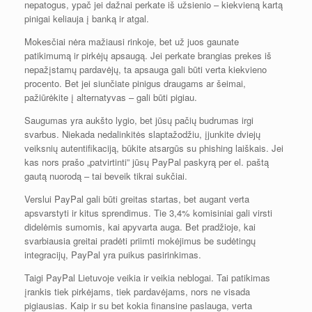
nepatogus, ypač jei dažnai perkate iš užsienio – kiekvieną kartą
pinigai keliauja į banką ir atgal.
Mokesčiai nėra mažiausi rinkoje, bet už juos gaunate
patikimumą ir pirkėjų apsaugą. Jei perkate brangias prekes iš
nepažįstamų pardavėjų, ta apsauga gali būti verta kiekvieno
procento. Bet jei siunčiate pinigus draugams ar šeimai,
pažiūrėkite į alternatyvas – gali būti pigiau.
Saugumas yra aukšto lygio, bet jūsų pačių budrumas irgi
svarbus. Niekada nedalinkitės slaptažodžiu, įjunkite dviejų
veiksnių autentifikaciją, būkite atsargūs su phishing laiškais. Jei
kas nors prašo „patvirtinti” jūsų PayPal paskyrą per el. paštą
gautą nuorodą – tai beveik tikrai sukčiai.
Verslui PayPal gali būti greitas startas, bet augant verta
apsvarstyti ir kitus sprendimus. Tie 3,4% komisiniai gali virsti
didelėmis sumomis, kai apyvarta auga. Bet pradžioje, kai
svarbiausia greitai pradėti priimti mokėjimus be sudėtingų
integracijų, PayPal yra puikus pasirinkimas.
Taigi PayPal Lietuvoje veikia ir veikia neblogai. Tai patikimas
įrankis tiek pirkėjams, tiek pardavėjams, nors ne visada
pigiausias. Kaip ir su bet kokia finansine paslauga, verta