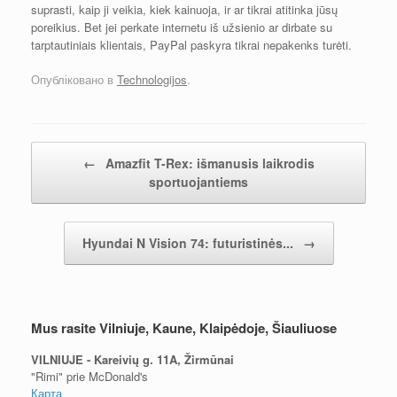
suprasti, kaip ji veikia, kiek kainuoja, ir ar tikrai atitinka jūsų
poreikius. Bet jei perkate internetu iš užsienio ar dirbate su
tarptautiniais klientais, PayPal paskyra tikrai nepakenks turėti.
Опубліковано в
Technologijos
.
Навігація по посту
←
Amazfit T-Rex: išmanusis laikrodis
sportuojantiems
Hyundai N Vision 74: futuristinės...
→
Mus rasite Vilniuje, Kaune, Klaipėdoje, Šiauliuose
VILNIUJE - Kareivių g. 11A, Žirmūnai
"Rimi" prie McDonald's
Карта