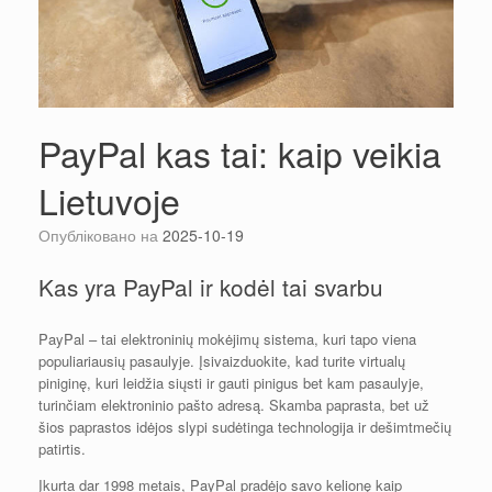
PayPal kas tai: kaip veikia
Lietuvoje
Опубліковано на
2025-10-19
Kas yra PayPal ir kodėl tai svarbu
PayPal – tai elektroninių mokėjimų sistema, kuri tapo viena
populiariausių pasaulyje. Įsivaizduokite, kad turite virtualų
piniginę, kuri leidžia siųsti ir gauti pinigus bet kam pasaulyje,
turinčiam elektroninio pašto adresą. Skamba paprasta, bet už
šios paprastos idėjos slypi sudėtinga technologija ir dešimtmečių
patirtis.
Įkurta dar 1998 metais, PayPal pradėjo savo kelionę kaip