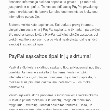
finansinė informacija niekada nepasiekia gavėjo – jis mato tik
jūsų vardą ir el. paštą. Tai vienas didžiausių PayPal privalumų:
jums nereikia dalintis banko kortelės duomenimis su kiekvienu
internetiniu pardavėju.
Sistema veikia kaip tarpininkas. Kai perkate prekę internetu,
pinigai pirmiausia eina į PayPal sąskaitą, o tik tada – pardavėjui.
Šis mechanizmas leidžia PayPal užtikrinti pirkėjų apsaugą. Jei
prekė neatitinka aprašymo arba visai neatvyksta, galite ginčyti
sandorį ir atgauti pinigus.
PayPal sąskaitos tipai ir jų skirtumai
PayPal siūlo keletą skirtingų sąskaitų tipų, priklausomai nuo jūsų
poreikių. Asmeninė sąskaita tinka tiems, kurie nori pirkti
internetu arba siųsti pinigus draugams. Ją sukurti paprasta, o
mokesčiai už pirkimus dažniausiai netaikomi – juos moka
pardavėjas.
Verslo sąskaita skirta įmonėms ir individualiems verslininkams.
Ji leidžia priimti mokėjimus iš klientų, integruoti mokėjimo
mygtukus į svetainę, išrašyti sąskaitas faktūras. Tiesa, už
gautus mokėjimus teks mokėti komisinius – paprastai apie 3,4%