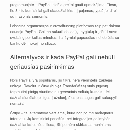
programuojate – PayPal leidžia greitai gauti apmokėjimą. Tiesa,
tie 3-4% komisiniai gali skaudžiai kirsti į pajamas, ypač jei dirbi
su mažomis sumomis.
Labdaros organizacijos ir crowdfunding platformos taip pat dažnai
naudoja PayPal. Galima sukurti donacijų mygtuką ir įdėti į savo
svetainę per kelias minutes. Tai žymiai paprasčiau nei derėtis su
banku dėl mokėjimo šliuzo.
Alternatyvos ir kada PayPal gali nebūti
geriausias pasirinkimas
Nors PayPal yra populiarus, jis tikrai nėra vienintelis žaidėjas
rinkoje. Revolut ir Wise (buvęs TransferWise) siūlo pigesnį
tarptautinį pinigų siuntimą su geresniais valiutų kursais. Jei
dažnai siunčiate pinigus į užsienį, šios paslaugos gali sutaupyti
nemažai.
Stripe – tai alternatyva verslams, kurie nori priimti mokėjimus
internetu. Jų komisiniai panašūs, bet integracijos galimybės
dažnai lankstesnės. Tiesa, Stripe nėra skirtas asmeniniams