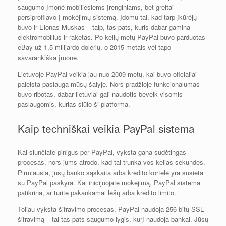
saugumo įmonė mobiliesiems įrenginiams, bet greitai
persiprofilavo į mokėjimų sistemą. Įdomu tai, kad tarp įkūrėjų
buvo ir Elonas Muskas – taip, tas pats, kuris dabar gamina
elektromobilius ir raketas. Po kelių metų PayPal buvo parduotas
eBay už 1,5 milijardo dolerių, o 2015 metais vėl tapo
savarankiška įmone.
Lietuvoje PayPal veikia jau nuo 2009 metų, kai buvo oficialiai
paleista paslauga mūsų šalyje. Nors pradžioje funkcionalumas
buvo ribotas, dabar lietuviai gali naudotis beveik visomis
paslaugomis, kurias siūlo ši platforma.
Kaip techniškai veikia PayPal sistema
Kai siunčiate pinigus per PayPal, vyksta gana sudėtingas
procesas, nors jums atrodo, kad tai trunka vos kelias sekundes.
Pirmiausia, jūsų banko sąskaita arba kredito kortelė yra susieta
su PayPal paskyra. Kai inicijuojate mokėjimą, PayPal sistema
patikrina, ar turite pakankamai lėšų arba kredito limito.
Toliau vyksta šifravimo procesas. PayPal naudoja 256 bitų SSL
šifravimą – tai tas pats saugumo lygis, kurį naudoja bankai. Jūsų