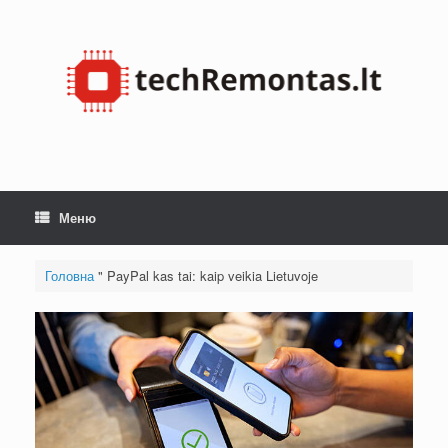
Перейти
до
змісту
Меню
Головна
"
PayPal kas tai: kaip veikia Lietuvoje