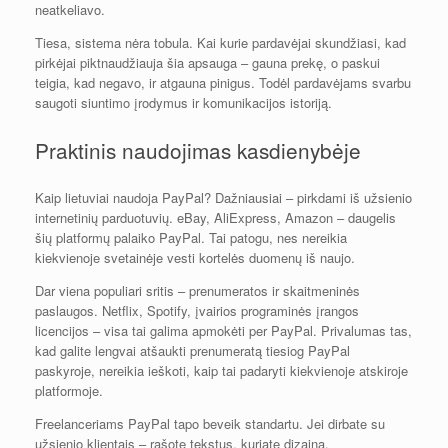
neatkeliavo.
Tiesa, sistema nėra tobula. Kai kurie pardavėjai skundžiasi, kad
pirkėjai piktnaudžiauja šia apsauga – gauna prekę, o paskui
teigia, kad negavo, ir atgauna pinigus. Todėl pardavėjams svarbu
saugoti siuntimo įrodymus ir komunikacijos istoriją.
Praktinis naudojimas kasdienybėje
Kaip lietuviai naudoja PayPal? Dažniausiai – pirkdami iš užsienio
internetinių parduotuvių. eBay, AliExpress, Amazon – daugelis
šių platformų palaiko PayPal. Tai patogu, nes nereikia
kiekvienoje svetainėje vesti kortelės duomenų iš naujo.
Dar viena populiari sritis – prenumeratos ir skaitmeninės
paslaugos. Netflix, Spotify, įvairios programinės įrangos
licencijos – visa tai galima apmokėti per PayPal. Privalumas tas,
kad galite lengvai atšaukti prenumeratą tiesiog PayPal
paskyroje, nereikia ieškoti, kaip tai padaryti kiekvienoje atskiroje
platformoje.
Freelanceriams PayPal tapo beveik standartu. Jei dirbate su
užsienio klientais – rašote tekstus, kuriate dizainą,