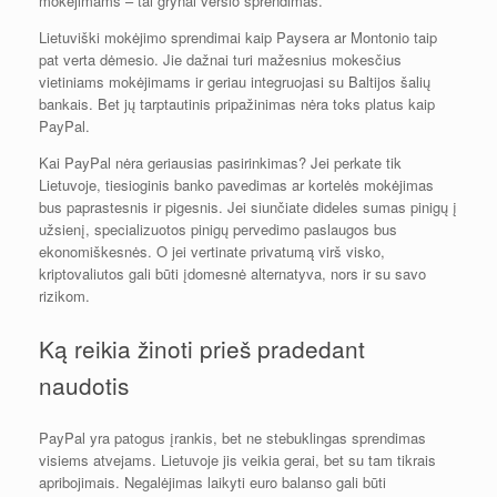
mokėjimams – tai grynai verslo sprendimas.
Lietuviški mokėjimo sprendimai kaip Paysera ar Montonio taip
pat verta dėmesio. Jie dažnai turi mažesnius mokesčius
vietiniams mokėjimams ir geriau integruojasi su Baltijos šalių
bankais. Bet jų tarptautinis pripažinimas nėra toks platus kaip
PayPal.
Kai PayPal nėra geriausias pasirinkimas? Jei perkate tik
Lietuvoje, tiesioginis banko pavedimas ar kortelės mokėjimas
bus paprastesnis ir pigesnis. Jei siunčiate dideles sumas pinigų į
užsienį, specializuotos pinigų pervedimo paslaugos bus
ekonomiškesnės. O jei vertinate privatumą virš visko,
kriptovaliutos gali būti įdomesnė alternatyva, nors ir su savo
rizikom.
Ką reikia žinoti prieš pradedant
naudotis
PayPal yra patogus įrankis, bet ne stebuklingas sprendimas
visiems atvejams. Lietuvoje jis veikia gerai, bet su tam tikrais
apribojimais. Negalėjimas laikyti euro balanso gali būti