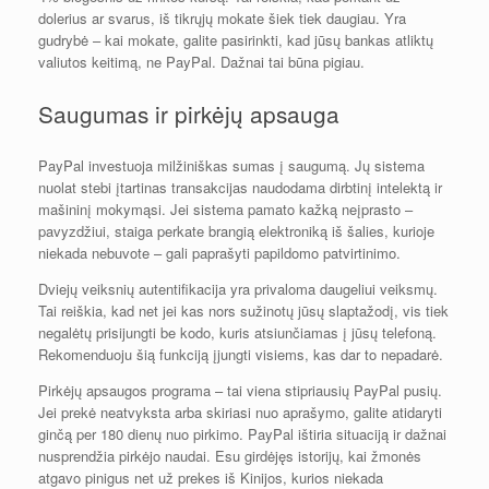
dolerius ar svarus, iš tikrųjų mokate šiek tiek daugiau. Yra
gudrybė – kai mokate, galite pasirinkti, kad jūsų bankas atliktų
valiutos keitimą, ne PayPal. Dažnai tai būna pigiau.
Saugumas ir pirkėjų apsauga
PayPal investuoja milžiniškas sumas į saugumą. Jų sistema
nuolat stebi įtartinas transakcijas naudodama dirbtinį intelektą ir
mašininį mokymąsi. Jei sistema pamato kažką neįprasto –
pavyzdžiui, staiga perkate brangią elektroniką iš šalies, kurioje
niekada nebuvote – gali paprašyti papildomo patvirtinimo.
Dviejų veiksnių autentifikacija yra privaloma daugeliui veiksmų.
Tai reiškia, kad net jei kas nors sužinotų jūsų slaptažodį, vis tiek
negalėtų prisijungti be kodo, kuris atsiunčiamas į jūsų telefoną.
Rekomenduoju šią funkciją įjungti visiems, kas dar to nepadarė.
Pirkėjų apsaugos programa – tai viena stipriausių PayPal pusių.
Jei prekė neatvyksta arba skiriasi nuo aprašymo, galite atidaryti
ginčą per 180 dienų nuo pirkimo. PayPal ištiria situaciją ir dažnai
nusprendžia pirkėjo naudai. Esu girdėjęs istorijų, kai žmonės
atgavo pinigus net už prekes iš Kinijos, kurios niekada