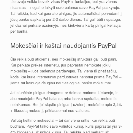
Lietuvoje veikia beveik visos PayPal funkcijos, bet yra vienas
niuansas – negalite laikyti euro balanso savo PayPal paskyroje.
Tai reiškia, kad kai gaunate pinigus, jie automatiškai pervedami į
jūsų banko sąskaitą per 2-3 darbo dienas. Tai gali būti nepatogu,
jei dažnai perkate užsienyje, nes kiekvieną kartą pinigai keliauja
per banką.
Mokesčiai ir kaštai naudojantis PayPal
Čia reikia būti atidiems, nes mokesčių struktūra gali būti paini.
Kai perkate prekes internetu, jūs paprastai nemokate jokių
mokesčių – juos padengia pardavėjas. Tai viena iš priežasčių,
kodėl kai kurie internetiniai parduotuvės nenoriai priima PayPal –
jiems tai kainuoja daugiau nei tiesioginiai banko mokėjimai.
Jei siunčiate pinigus draugams ar šeimos nariams Lietuvoje, ir
abu naudojate PayPal balansą arba banko sąskaitą, mokestis
netaikomas. Bet jei siųsite pinigus į užsienį, mokėsite apie 3,4%
+ fiksuotą mokestį, priklausomai nuo valiutos.
Valiutų keitimo mokesčiai – tai dar viena sritis, kur reikia būti
budriam. PayPal taiko savo valiutos kursą, kuris paprastai yra 3-
4% blogesnis už rinkos kursą. Tai reiškia, kad perkant už