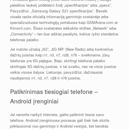
paieškos laukelį pridėdami žodį „specifikacijos” arba „specs”.
Pavyzdžiui: „Samsung Galaxy S21 specifikacijos”. Beveik
visada rasite oficialią informaciją gamintojo svetainėje arba
specializuotuose technologijų portaluose kaip GSMArena.com ar
Kimovil.com. Šiose svetainėse ieškokite skilties „Network” arba
„Connectivity” – ten bus aiškiai parašyta, kokius ryšio standartus
telefonas palaiko.
Jei matote užrašą „5G”, „5G NR” (New Radio) arba konkrečius
dažnių juostas kaip n1, n3, n7, n28, n78 – sveikiname, jūsų
telefonas yra 5G pajėgus. Beje, skirtingi telefonai palaiko
skirtingas 5G dažnių juostas, ir tai svarbu, nes ne visos juostos
veikia visose šalyse. Lietuvoje, pavyzdžiui, dažniausiai
naudojamos n1, n3, n7, n28 ir n78 juostos.
Patikrinimas tiesiogiai telefone –
Android įrenginiai
Jei nenorite naršyti internete, galite patikrinti tiesiai savo
telefone. Android įrenginiuose procesas gali šiek tiek skirtis
priklausomai nuo gamintojo ir Android versijos, bet bendras