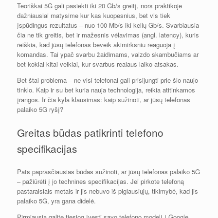
Teoriškai 5G gali pasiekti iki 20 Gb/s greitį, nors praktikoje
dažniausiai matysime kur kas kuopesnius, bet vis tiek
įspūdingus rezultatus – nuo 100 Mb/s iki kelių Gb/s. Svarbiausia
čia ne tik greitis, bet ir mažesnis vėlavimas (angl. latency), kuris
reiškia, kad jūsų telefonas beveik akimirksniu reaguoja į
komandas. Tai ypač svarbu žaidimams, vaizdo skambučiams ar
bet kokiai kitai veiklai, kur svarbus realaus laiko atsakas.
Bet štai problema – ne visi telefonai gali prisijungti prie šio naujo
tinklo. Kaip ir su bet kuria nauja technologija, reikia atitinkamos
įrangos. Ir čia kyla klausimas: kaip sužinoti, ar jūsų telefonas
palaiko 5G ryšį?
Greitas būdas patikrinti telefono
specifikacijas
Pats paprasčiausias būdas sužinoti, ar jūsų telefonas palaiko 5G
– pažiūrėti į jo technines specifikacijas. Jei pirkote telefoną
pastaraisiais metais ir jis nebuvo iš pigiausiųjų, tikimybė, kad jis
palaiko 5G, yra gana didelė.
Pirmiausia galite tiesiog įvesti savo telefono modelį į Google