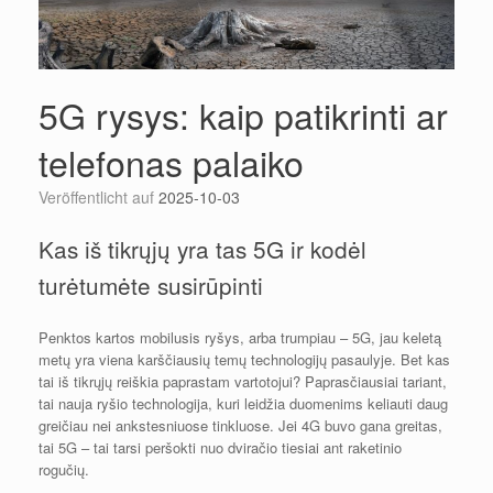
5G rysys: kaip patikrinti ar
telefonas palaiko
Veröffentlicht auf
2025-10-03
Kas iš tikrųjų yra tas 5G ir kodėl
turėtumėte susirūpinti
Penktos kartos mobilusis ryšys, arba trumpiau – 5G, jau keletą
metų yra viena karščiausių temų technologijų pasaulyje. Bet kas
tai iš tikrųjų reiškia paprastam vartotojui? Paprasčiausiai tariant,
tai nauja ryšio technologija, kuri leidžia duomenims keliauti daug
greičiau nei ankstesniuose tinkluose. Jei 4G buvo gana greitas,
tai 5G – tai tarsi peršokti nuo dviračio tiesiai ant raketinio
rogučių.