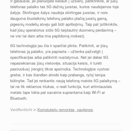
Ir galiausiai, jei planuojate keliauti į užsienį, patikrinkite, ar jūsų
telefonas palaiko tas 5G dažnių juostas, kurios naudojamos toje
šalyje. Skirtingos šalys naudoja skirtingas juostas, ir nors
dauguma šiuolaikinių telefonų palaiko plačią juostų gamą,
pigesnių modelių atveju gali būti apribojimų. Taip pat įsitikinkite,
kad jūsų operatorius siūlo 5G tarptautinį duomenų perdavimą –
ne visi tai daro arba ima papildomą mokestį.
5G technologija jau čia ir sparčiai plinta. Patikrinti, ar jūsų
telefonas ją palaiko, yra paprasta – užtenka pažvelgti į
specifikacijas arba patikrinti nustatymus. Net jei dabar 5G
nepasiekiamas jūsų vietovėje, situacija keisis, ir turėti
pasiruošusį įrenginį tikrai apsimoka. Technologijos vystosi
greitai, ir kas šiandien atrodo kaip prabanga, rytoj tampa
būtinybe. Tad jei renkantis naują telefoną matote 5G palaikymą –
tai ne tik reklamos triukas, o reali funkcija, kuri artimiausiais
metais taps tokia pat savaime suprantama kaip Wi-Fi ar
Bluetooth.
Veröffentlicht in
Kompiuterių remontas, naujienos
.