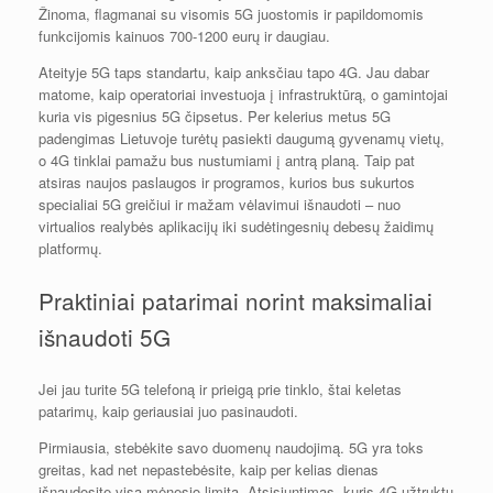
Žinoma, flagmanai su visomis 5G juostomis ir papildomomis
funkcijomis kainuos 700-1200 eurų ir daugiau.
Ateityje 5G taps standartu, kaip anksčiau tapo 4G. Jau dabar
matome, kaip operatoriai investuoja į infrastruktūrą, o gamintojai
kuria vis pigesnius 5G čipsetus. Per kelerius metus 5G
padengimas Lietuvoje turėtų pasiekti daugumą gyvenamų vietų,
o 4G tinklai pamažu bus nustumiami į antrą planą. Taip pat
atsiras naujos paslaugos ir programos, kurios bus sukurtos
specialiai 5G greičiui ir mažam vėlavimui išnaudoti – nuo
virtualios realybės aplikacijų iki sudėtingesnių debesų žaidimų
platformų.
Praktiniai patarimai norint maksimaliai
išnaudoti 5G
Jei jau turite 5G telefoną ir prieigą prie tinklo, štai keletas
patarimų, kaip geriausiai juo pasinaudoti.
Pirmiausia, stebėkite savo duomenų naudojimą. 5G yra toks
greitas, kad net nepastebėsite, kaip per kelias dienas
išnaudosite visą mėnesio limitą. Atsisiuntimas, kuris 4G užtruktų