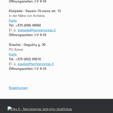
Öffnungszeiten: I-V 9-18
Klaipėda - Sausio 15-osios str. 13
In der Nähe von Avitelos
Karte
Tel.
+370 (658) 48560
El. p.
klaipeda@techremontas.lt
Öffnungszeiten: I-V 9-18
Šiauliai - Gegužių g. 30
PC-Arena
Karte
Tel.
+370 (652) 95616
El. p.
siauliai@techremontas.lt
Öffnungszeiten: I-V 9-18
Bewertungen