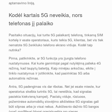
aptarnavimo liniją.
Kodėl kartais 5G neveikia, nors
telefonas jį palaiko
Pasitaiko situacijų, kai turite 5G palaikantį telefoną, tinkamą SIM
kortelę ir esate operatoriaus, kuris teikia 5G, klientas, bet vis tiek
nematote 5G ženkliuko telefono ekrano viršuje. Kodėl taip
nutinka?
Pirma, patikrinkite, ar 5G funkcija yra įjungta telefono
nustatymuose. Kai kurie gamintojai pagal nutylėjimą palieka 4G
režimą, kad taupytų bateriją. Kaip minėjau anksčiau, eikite į
tinklo nustatymus ir įsitikinkite, kad pasirinktas 5G arba
automatinis režimas.
Antra, 5G padengimas vis dar ribotas. Net jei esate mieste, kur
operatorius skelbia turintis 5G, tai nereiškia, kad signalas
pasiekia kiekvieną kampelį. Pastatų viduje, rūsiuose,
požeminėse automobilių stovėjimo aikštelėse 5G signalas gali
būti silpnas arba jo visai nebus. Aukštesnio dažnio 5G bangos
(ypač mmWave) blogai prasiskverbia pro sienas.