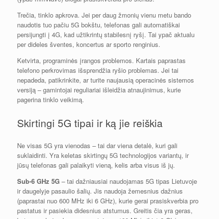
Trečia, tinklo apkrova. Jei per daug žmonių vienu metu bando
naudotis tuo pačiu 5G bokštu, telefonas gali automatiškai
persijungti į 4G, kad užtikrintų stabilesnį ryšį. Tai ypač aktualu
per dideles šventes, koncertus ar sporto renginius.
Ketvirta, programinės įrangos problemos. Kartais paprastas
telefono perkrovimas išsprendžia ryšio problemas. Jei tai
nepadeda, patikrinkite, ar turite naujausią operacinės sistemos
versiją – gamintojai reguliariai išleidžia atnaujinimus, kurie
pagerina tinklo veikimą.
Skirtingi 5G tipai ir ką jie reiškia
Ne visas 5G yra vienodas – tai dar viena detalė, kuri gali
suklaidinti. Yra keletas skirtingų 5G technologijos variantų, ir
jūsų telefonas gali palaikyti vieną, kelis arba visus iš jų.
Sub-6 GHz 5G
– tai dažniausiai naudojamas 5G tipas Lietuvoje
ir daugelyje pasaulio šalių. Jis naudoja žemesnius dažnius
(paprastai nuo 600 MHz iki 6 GHz), kurie gerai prasiskverbia pro
pastatus ir pasiekia didesnius atstumus. Greitis čia yra geras,