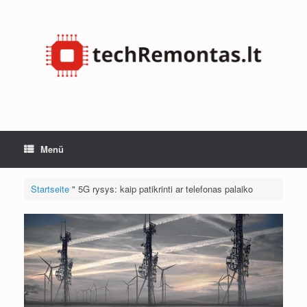
Zum
Inhalt
springen
Menü
Startseite
"
5G rysys: kaip patikrinti ar telefonas palaiko