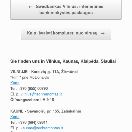
Nach der Navigation
←
Swedbankas Vilnius: internetinės
bankininkystės paslaugos
Kaip išvalyti kompiuterį nuo virusų
→
Sie finden uns in Vilnius, Kaunas, Klaipėda, Šiauliai
VILNIUJE - Kareivių g. 11A, Žirmūnai
"Rimi" prie McDonald's
Karte
Tel.
+370 (655) 00790
El. p.
vilnius@techremontas.lt
Öffnungszeiten: I-V 9-18
KAUNE - Savanorių pr. 155, Žaliakalnis
Karte
Tel.
+370 (684) 09811
El. p.
kaunas@techremontas.lt