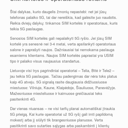
Štai dalykas, kurio daugelis žmonių nepastebi: net jei jūsų
telefonas palaiko 5G, tai dar nereiškia, kad galėsite juo naudotis.
Reikia dviejų dalykų: tinkamos SIM kortelės ir operatoriaus, kuris
teikia 5G paslaugas.
Senosios SIM kortelės gali nepalaikyti 5G ryšio. Jei jūsų SIM
kortelė yra senesnė nei 3-4 metai, verta apsilankyti operatoriaus
salone ir paprašyti naujos. Dažniausiai tai nemokama paslauga
esamiems klientams. Naujos SIM kortelės paprastai yra USIM
tipo ir palaiko visus naujausius standartus.
Lietuvoje visi trys pagrindiniai operatoriai – Telia, Bitė ir Tele2 –
jau teikia 5G paslaugas. Tačiau padengimas dar nėra toks platus
kaip 4G atveju. 5G signalą rasite daugiausia didžiuosiuose
miestuose: Vilniuje, Kaune, Klaipėdoje, Šiauliuose, Panevėžyje.
Mažesniuose miesteliuose ir kaimuose greičiausiai teks
pasitenkinti 4G.
Dar vienas niuansas – ne visi tarifų planai automatiškai įtraukia
5G prieigą. Kai kurie operatoriai už 5G ryšį gali imti papildomą
mokestį arba jį siūlyti tik brangesniuose planuose. Verta
pasitikrinti savo sutarties sąlygas arba paskambinti į klientų