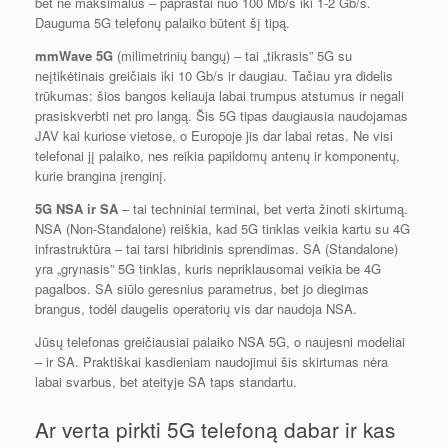
bet ne maksimalus – paprastai nuo 100 Mb/s iki 1-2 Gb/s.
Dauguma 5G telefonų palaiko būtent šį tipą.
mmWave 5G
(milimetrinių bangų) – tai „tikrasis” 5G su
neįtikėtinais greičiais iki 10 Gb/s ir daugiau. Tačiau yra didelis
trūkumas: šios bangos keliauja labai trumpus atstumus ir negali
prasiskverbti net pro langą. Šis 5G tipas daugiausia naudojamas
JAV kai kuriose vietose, o Europoje jis dar labai retas. Ne visi
telefonai jį palaiko, nes reikia papildomų antenų ir komponentų,
kurie brangina įrenginį.
5G NSA ir SA
– tai techniniai terminai, bet verta žinoti skirtumą.
NSA (Non-Standalone) reiškia, kad 5G tinklas veikia kartu su 4G
infrastruktūra – tai tarsi hibridinis sprendimas. SA (Standalone)
yra „grynasis” 5G tinklas, kuris nepriklausomai veikia be 4G
pagalbos. SA siūlo geresnius parametrus, bet jo diegimas
brangus, todėl daugelis operatorių vis dar naudoja NSA.
Jūsų telefonas greičiausiai palaiko NSA 5G, o naujesni modeliai
– ir SA. Praktiškai kasdieniam naudojimui šis skirtumas nėra
labai svarbus, bet ateityje SA taps standartu.
Ar verta pirkti 5G telefoną dabar ir kas