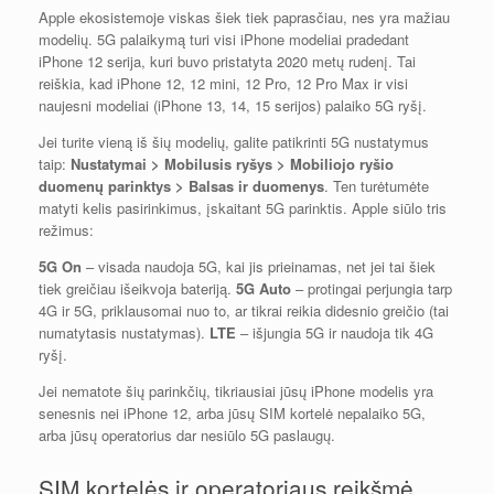
Apple ekosistemoje viskas šiek tiek paprasčiau, nes yra mažiau
modelių. 5G palaikymą turi visi iPhone modeliai pradedant
iPhone 12 serija, kuri buvo pristatyta 2020 metų rudenį. Tai
reiškia, kad iPhone 12, 12 mini, 12 Pro, 12 Pro Max ir visi
naujesni modeliai (iPhone 13, 14, 15 serijos) palaiko 5G ryšį.
Jei turite vieną iš šių modelių, galite patikrinti 5G nustatymus
taip:
Nustatymai > Mobilusis ryšys > Mobiliojo ryšio
duomenų parinktys > Balsas ir duomenys
. Ten turėtumėte
matyti kelis pasirinkimus, įskaitant 5G parinktis. Apple siūlo tris
režimus:
5G On
– visada naudoja 5G, kai jis prieinamas, net jei tai šiek
tiek greičiau išeikvoja bateriją.
5G Auto
– protingai perjungia tarp
4G ir 5G, priklausomai nuo to, ar tikrai reikia didesnio greičio (tai
numatytasis nustatymas).
LTE
– išjungia 5G ir naudoja tik 4G
ryšį.
Jei nematote šių parinkčių, tikriausiai jūsų iPhone modelis yra
senesnis nei iPhone 12, arba jūsų SIM kortelė nepalaiko 5G,
arba jūsų operatorius dar nesiūlo 5G paslaugų.
SIM kortelės ir operatoriaus reikšmė