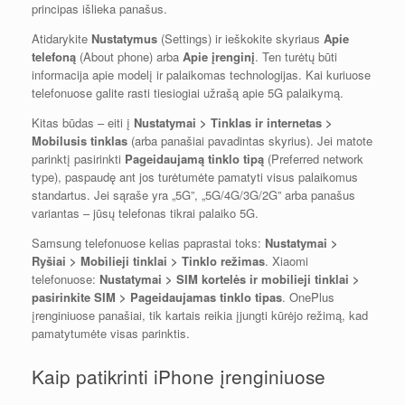
principas išlieka panašus.
Atidarykite
Nustatymus
(Settings) ir ieškokite skyriaus
Apie
telefoną
(About phone) arba
Apie įrenginį
. Ten turėtų būti
informacija apie modelį ir palaikomas technologijas. Kai kuriuose
telefonuose galite rasti tiesiogiai užrašą apie 5G palaikymą.
Kitas būdas – eiti į
Nustatymai > Tinklas ir internetas >
Mobilusis tinklas
(arba panašiai pavadintas skyrius). Jei matote
parinktį pasirinkti
Pageidaujamą tinklo tipą
(Preferred network
type), paspaudę ant jos turėtumėte pamatyti visus palaikomus
standartus. Jei sąraše yra „5G”, „5G/4G/3G/2G” arba panašus
variantas – jūsų telefonas tikrai palaiko 5G.
Samsung telefonuose kelias paprastai toks:
Nustatymai >
Ryšiai > Mobilieji tinklai > Tinklo režimas
. Xiaomi
telefonuose:
Nustatymai > SIM kortelės ir mobilieji tinklai >
pasirinkite SIM > Pageidaujamas tinklo tipas
. OnePlus
įrenginiuose panašiai, tik kartais reikia įjungti kūrėjo režimą, kad
pamatytumėte visas parinktis.
Kaip patikrinti iPhone įrenginiuose