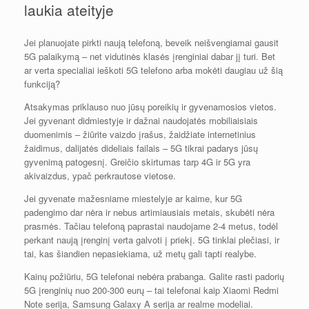
laukia ateityje
Jei planuojate pirkti naują telefoną, beveik neišvengiamai gausit
5G palaikymą – net vidutinės klasės įrenginiai dabar jį turi. Bet
ar verta specialiai ieškoti 5G telefono arba mokėti daugiau už šią
funkciją?
Atsakymas priklauso nuo jūsų poreikių ir gyvenamosios vietos.
Jei gyvenant didmiestyje ir dažnai naudojatės mobiliaisiais
duomenimis – žiūrite vaizdo įrašus, žaidžiate internetinius
žaidimus, dalijatės dideliais failais – 5G tikrai padarys jūsų
gyvenimą patogesnį. Greičio skirtumas tarp 4G ir 5G yra
akivaizdus, ypač perkrautose vietose.
Jei gyvenate mažesniame miestelyje ar kaime, kur 5G
padengimo dar nėra ir nebus artimiausiais metais, skubėti nėra
prasmės. Tačiau telefoną paprastai naudojame 2-4 metus, todėl
perkant naują įrenginį verta galvoti į priekį. 5G tinklai plečiasi, ir
tai, kas šiandien nepasiekiama, už metų gali tapti realybe.
Kainų požiūriu, 5G telefonai nebėra prabanga. Galite rasti padorių
5G įrenginių nuo 200-300 eurų – tai telefonai kaip Xiaomi Redmi
Note serija, Samsung Galaxy A serija ar realme modeliai.