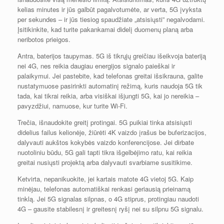
kelias minutes ir jūs galbūt pagalvotumėte, ar verta, 5G įvyksta
per sekundes – ir jūs tiesiog spaudžiate „atsisiųsti” negalvodami.
Įsitikinkite, kad turite pakankamai didelį duomenų planą arba
neribotos prieigos.
Antra, baterijos taupymas. 5G iš tikrųjų greičiau išeikvoja bateriją
nei 4G, nes reikia daugiau energijos signalo paieškai ir
palaikymui. Jei pastebite, kad telefonas greitai išsikrauna, galite
nustatymuose pasirinkti automatinį režimą, kuris naudoja 5G tik
tada, kai tikrai reikia, arba visiškai išjungti 5G, kai jo nereikia –
pavyzdžiui, namuose, kur turite Wi-Fi.
Trečia, išnaudokite greitį protingai. 5G puikiai tinka atsisiųsti
didelius failus kelionėje, žiūrėti 4K vaizdo įrašus be buferizacijos,
dalyvauti aukštos kokybės vaizdo konferencijose. Jei dirbate
nuotoliniu būdu, 5G gali tapti tikra išgelbėjimo ratu, kai reikia
greitai nusiųsti projektą arba dalyvauti svarbiame susitikime.
Ketvirta, nepanikuokite, jei kartais matote 4G vietoj 5G. Kaip
minėjau, telefonas automatiškai renkasi geriausią prieinamą
tinklą. Jei 5G signalas silpnas, o 4G stiprus, protingiau naudoti
4G – gausite stabilesnį ir greitesnį ryšį nei su silpnu 5G signalu.