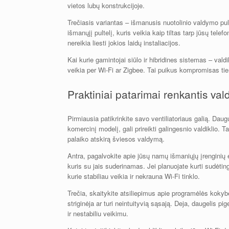
vietos lubų konstrukcijoje.
Trečiasis variantas – išmanusis nuotolinio valdymo pultel
išmanųjį pultelį, kuris veikia kaip tiltas tarp jūsų tel
nereikia liesti jokios laidų instaliacijos.
Kai kurie gamintojai siūlo ir hibridines sistemas – vald
veikia per Wi-Fi ar Zigbee. Tai puikus kompromisas tiems
Praktiniai patarimai renkantis vald
Pirmiausia patikrinkite savo ventiliatoriaus galią. Daugum
komercinį modelį, gali prireikti galingesnio valdiklio. Ta
palaiko atskirą šviesos valdymą.
Antra, pagalvokite apie jūsų namų išmaniųjų įrenginių 
kuris su jais suderinamas. Jei planuojate kurti sudėti
kurie stabiliau veikia ir nekrauna Wi-Fi tinklo.
Trečia, skaitykite atsiliepimus apie programėlės kokyb
striginėja ar turi neintuityvią sąsają. Deja, daugelis p
ir nestabiliu veikimu.