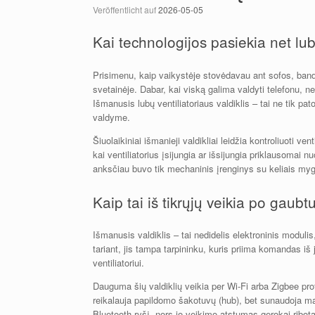
Veröffentlicht auf
2026-05-05
Kai technologijos pasiekia net lub
Prisimenu, kaip vaikystėje stovėdavau ant sofos, band
svetainėje. Dabar, kai viską galima valdyti telefonu, n
Išmanusis lubų ventiliatoriaus valdiklis – tai ne tik pat
valdyme.
Šiuolaikiniai išmanieji valdikliai leidžia kontroliuoti ve
kai ventiliatorius įsijungia ar išsijungia priklausomai 
anksčiau buvo tik mechaninis įrenginys su keliais myg
Kaip tai iš tikrųjų veikia po gaubt
Išmanusis valdiklis – tai nedidelis elektroninis modulis,
tariant, jis tampa tarpininku, kuris priima komandas iš 
ventiliatoriui.
Dauguma šių valdiklių veikia per Wi-Fi arba Zigbee prot
reikalauja papildomo šakotuvų (hub), bet sunaudoja maži
Bluetooth ryšį, nors jo veikimo atstumas gerokai ribot