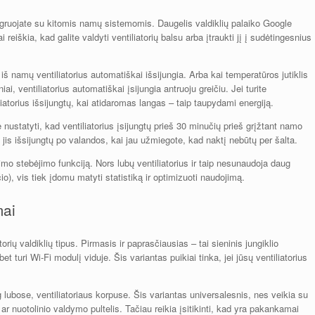
integruojate su kitomis namų sistemomis. Daugelis valdiklių palaiko Google
škia, kad galite valdyti ventiliatorių balsu arba įtraukti jį į sudėtingesnius
 iš namų ventiliatorius automatiškai išsijungia. Arba kai temperatūros jutiklis
i, ventiliatorius automatiškai įsijungia antruoju greičiu. Jei turite
iliatorius išsijungtų, kai atidaromas langas – taip taupydami energiją.
ustatyti, kad ventiliatorius įsijungtų prieš 30 minučių prieš grįžtant namo
is išsijungtų po valandos, kai jau užmiegote, kad naktį nebūtų per šalta.
ojimo stebėjimo funkciją. Nors lubų ventiliatorius ir taip nesunaudoja daug
io), vis tiek įdomu matyti statistiką ir optimizuoti naudojimą.
mai
orių valdiklių tipus. Pirmasis ir paprasčiausias – tai sieninis jungiklio
et turi Wi-Fi modulį viduje. Šis variantas puikiai tinka, jei jūsų ventiliatorius
 lubose, ventiliatoriaus korpuse. Šis variantas universalesnis, nes veikia su
 ar nuotolinio valdymo pultelis. Tačiau reikia įsitikinti, kad yra pakankamai