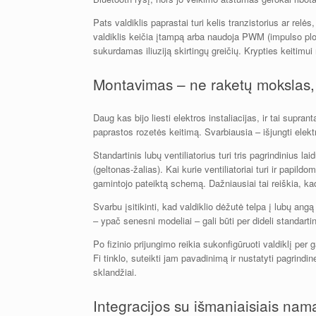
Pats valdiklis paprastai turi kelis tranzistorius ar relės,
valdiklis keičia įtampą arba naudoja PWM (impulso ploči
sukurdamas iliuziją skirtingų greičių. Krypties keitim
Montavimas – ne raketų mokslas,
Daug kas bijo liesti elektros instaliacijas, ir tai supr
paprastos rozetės keitimą. Svarbiausia – išjungti elek
Standartinis lubų ventiliatorius turi tris pagrindinius l
(geltonas-žalias). Kai kurie ventiliatoriai turi ir papil
gamintojo pateiktą schemą. Dažniausiai tai reiškia, kad
Svarbu įsitikinti, kad valdiklio dėžutė telpa į lubų angą
– ypač senesni modeliai – gali būti per dideli standart
Po fizinio prijungimo reikia sukonfigūruoti valdiklį per g
Fi tinklo, suteikti jam pavadinimą ir nustatyti pagrind
sklandžiai.
Integracijos su išmaniaisiais nam