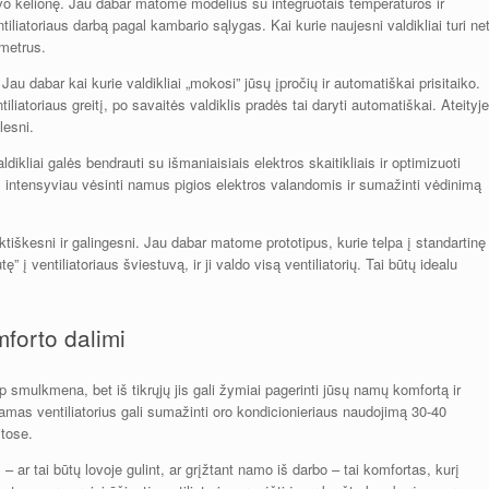
 savo kelionę. Jau dabar matome modelius su integruotais temperatūros ir
ntiliatoriaus darbą pagal kambario sąlygas. Kai kurie naujesni valdikliai turi ne
ametrus.
 Jau dabar kai kurie valdikliai „mokosi” jūsų įpročių ir automatiškai prisitaiko.
iatoriaus greitį, po savaitės valdiklis pradės tai daryti automatiškai. Ateityje
lesni.
dikliai galės bendrauti su išmaniaisiais elektros skaitikliais ir optimizuoti
i, intensyviau vėsinti namus pigios elektros valandomis ir sumažinti vėdinimą
aktiškesni ir galingesni. Jau dabar matome prototipus, kurie telpa į standartinę
 į ventiliatoriaus šviestuvą, ir ji valdo visą ventiliatorių. Tai būtų idealu
mforto dalimi
aip smulkmena, bet iš tikrųjų jis gali žymiai pagerinti jūsų namų komfortą ir
mas ventiliatorius gali sumažinti oro kondicionieriaus naudojimą 30-40
itose.
s – ar tai būtų lovoje gulint, ar grįžtant namo iš darbo – tai komfortas, kurį