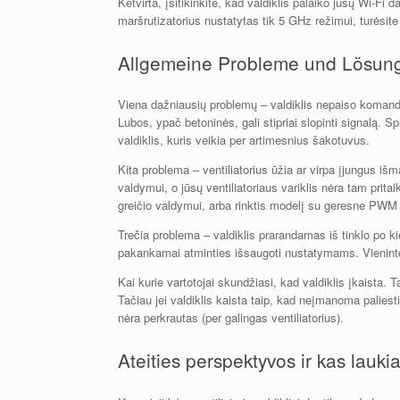
Ketvirta, įsitikinkite, kad valdiklis palaiko jūsų Wi-Fi 
maršrutizatorius nustatytas tik 5 GHz režimui, turėsite
Allgemeine Probleme und Lösun
Viena dažniausių problemų – valdiklis nepaiso komandų
Lubos, ypač betoninės, gali stipriai slopinti signalą. 
valdiklis, kuris veikia per artimesnius šakotuvus.
Kita problema – ventiliatorius ūžia ar virpa įjungus išm
valdymui, o jūsų ventiliatoriaus variklis nėra tam prit
greičio valdymui, arba rinktis modelį su geresne PWM 
Trečia problema – valdiklis prarandamas iš tinklo po ki
pakankamai atminties išsaugoti nustatymams. Vienintel
Kai kurie vartotojai skundžiasi, kad valdiklis įkaista. 
Tačiau jei valdiklis kaista taip, kad neįmanoma paliesti, t
nėra perkrautas (per galingas ventiliatorius).
Ateities perspektyvos ir kas laukia