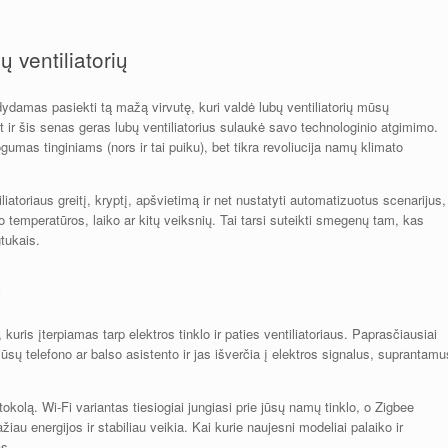
ų ventiliatorių
ydamas pasiekti tą mažą virvutę, kuri valdė lubų ventiliatorių mūsų
et ir šis senas geras lubų ventiliatorius sulaukė savo technologinio atgimimo.
ogumas tinginiams (nors ir tai puiku), bet tikra revoliucija namų klimato
ntiliatoriaus greitį, kryptį, apšvietimą ir net nustatyti automatizuotus scenarijus,
nuo temperatūros, laiko ar kitų veiksnių. Tai tarsi suteikti smegenų tam, kas
tukais.
u
 kuris įterpiamas tarp elektros tinklo ir paties ventiliatoriaus. Paprasčiausiai
jūsų telefono ar balso asistento ir jas išverčia į elektros signalus, suprantamu
okolą. Wi-Fi variantas tiesiogiai jungiasi prie jūsų namų tinklo, o Zigbee
au energijos ir stabiliau veikia. Kai kurie naujesni modeliai palaiko ir
as.