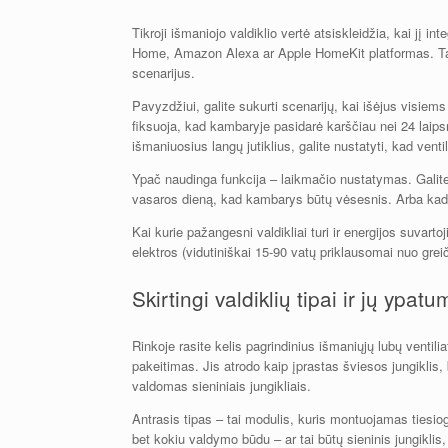
Tikroji išmaniojo valdiklio vertė atsiskleidžia, kai jį 
Home, Amazon Alexa ar Apple HomeKit platformas. Tai rei
scenarijus.
Pavyzdžiui, galite sukurti scenarijų, kai išėjus visiems
fiksuoja, kad kambaryje pasidarė karščiau nei 24 laipsnia
išmaniuosius langų jutiklius, galite nustatyti, kad vent
Ypač naudinga funkcija – laikmačio nustatymas. Galite n
vasaros dieną, kad kambarys būtų vėsesnis. Arba kad j
Kai kurie pažangesni valdikliai turi ir energijos suvart
elektros (vidutiniškai 15-90 vatų priklausomai nuo greič
Skirtingi valdiklių tipai ir jų ypatu
Rinkoje rasite kelis pagrindinius išmaniųjų lubų ventiliat
pakeitimas. Jis atrodo kaip įprastas šviesos jungiklis, b
valdomas sieniniais jungikliais.
Antrasis tipas – tai modulis, kuris montuojamas tiesiog
bet kokiu valdymo būdu – ar tai būtų sieninis jungiklis,