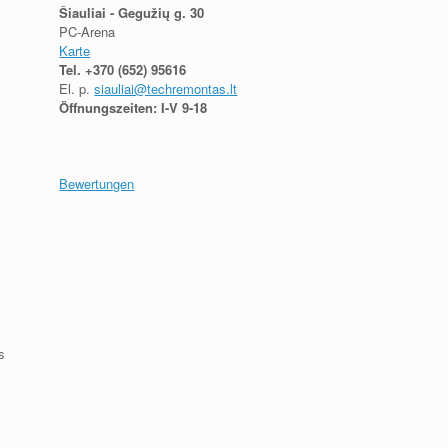
Šiauliai - Gegužių g. 30
PC-Arena
Karte
Tel.
+370 (652) 95616
El. p.
siauliai@techremontas.lt
Öffnungszeiten: I-V 9-18
Bewertungen
s