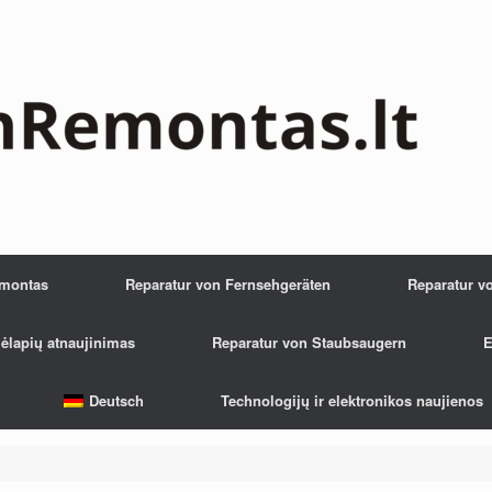
emontas
Reparatur von Fernsehgeräten
Reparatur v
ėlapių atnaujinimas
Reparatur von Staubsaugern
E
Deutsch
Technologijų ir elektronikos naujienos