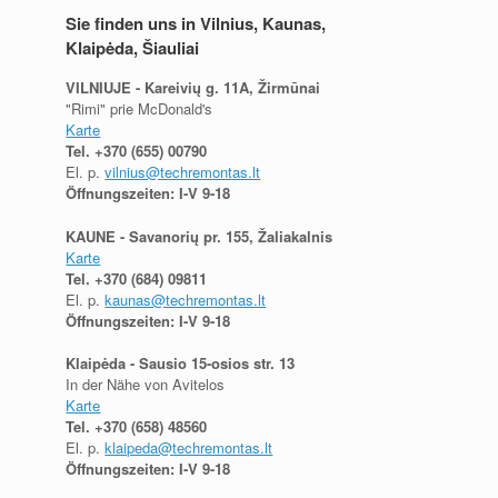
Sie finden uns in Vilnius, Kaunas,
Klaipėda, Šiauliai
VILNIUJE - Kareivių g. 11A, Žirmūnai
"Rimi" prie McDonald's
Karte
Tel.
+370 (655) 00790
El. p.
vilnius@techremontas.lt
Öffnungszeiten: I-V 9-18
KAUNE - Savanorių pr. 155, Žaliakalnis
Karte
Tel.
+370 (684) 09811
El. p.
kaunas@techremontas.lt
Öffnungszeiten: I-V 9-18
Klaipėda - Sausio 15-osios str. 13
In der Nähe von Avitelos
Karte
Tel.
+370 (658) 48560
El. p.
klaipeda@techremontas.lt
Öffnungszeiten: I-V 9-18