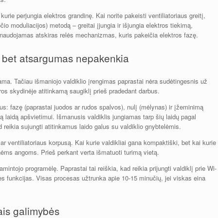
 kurie perjungia elektros grandinę. Kai norite pakeisti ventiliatoriaus greitį,
o moduliacijos) metodą – greitai įjungia ir išjungia elektros tiekimą,
ui naudojamas atskiras relės mechanizmas, kuris pakeičia elektros fazę.
 bet atsargumas nepakenkia
antama. Tačiau išmaniojo valdiklio įrengimas paprastai nėra sudėtingesnis už
tros skydinėje atitinkamą saugiklį prieš pradedant darbus.
aidus: fazę (paprastai juodos ar rudos spalvos), nulį (mėlynas) ir įžeminimą
domą laidą apšvietimui. Išmanusis valdiklis jungiamas tarp šių laidų pagal
 reikia sujungti atitinkamus laido galus su valdiklio gnybtelėmis.
 ar ventiliatoriaus korpusą. Kai kurie valdikliai gana kompaktiški, bet kai kurie
inėms angoms. Prieš perkant verta išmatuoti turimą vietą.
amintojo programėlę. Paprastai tai reiškia, kad reikia prijungti valdiklį prie Wi-
ines funkcijas. Visas procesas užtrunka apie 10-15 minučių, jei viskas eina
ais galimybės