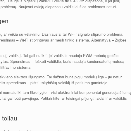
dažnį. Daugelis pigesnių valdiklių veikia tik 2.4 GHz diapazone, o jei jūsų
 problemų. Naujesni dviejų diapazonų valdikliai šios problemos neturi.
gen
 ar veikia su vėlavimu. Dažniausiai tai Wi-Fi signalo stiprumo problema.
Sprendimas – Wi-Fi stiprintuvas ar mesh tinklo sistema. Alternatyva – Zigbee
anųjį valdiklį. Tai gali nutikti, jei valdiklis naudoja PWM metodą greičio
aikytas. Sprendimas – ieškoti valdiklio, kuris naudoja kondensatorių metodą
filtravimo sistema.
ekvieno elektros išjungimo. Tai dažnai būna pigių modelių liga – jie neturi
is sprendimas – pirkti kokybišką valdiklį iš patikimo gamintojo.
Tai normalu iki tam tikro lygio – visi elektroniniai komponentai generuoja šilumą
ai gali būti pavojinga. Patikrinkite, ar teisingai prijungti laidai ir ar valdiklis
 toliau