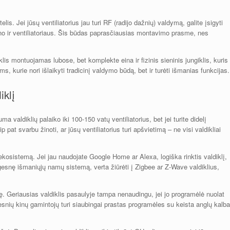
is. Jei jūsų ventiliatorius jau turi RF (radijo dažnių) valdymą, galite įsigyti
efono ir ventiliatoriaus. Šis būdas paprasčiausias montavimo prasme, nes
iklis montuojamas lubose, bet komplekte eina ir fizinis sieninis jungiklis, kuris
, kurie nori išlaikyti tradicinį valdymo būdą, bet ir turėti išmanias funkcijas.
iklį
a valdiklių palaiko iki 100-150 vatų ventiliatorius, bet jei turite didelį
ip pat svarbu žinoti, ar jūsų ventiliatorius turi apšvietimą – ne visi valdikliai
ekosistemą. Jei jau naudojate Google Home ar Alexa, logiška rinktis valdiklį,
ngesnę išmaniųjų namų sistemą, verta žiūrėti į Zigbee ar Z-Wave valdiklius,
ę. Geriausias valdiklis pasaulyje tampa nenaudingu, jei jo programėlė nuolat
igesnių kinų gamintojų turi siaubingai prastas programėles su keista anglų kalba