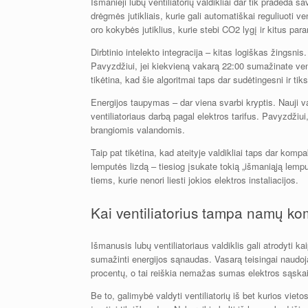
Išmanieji lubų ventiliatorių valdikliai dar tik pradeda
drėgmės jutikliais, kurie gali automatiškai reguliuoti ve
oro kokybės jutiklius, kurie stebi CO2 lygį ir kitus par
Dirbtinio intelekto integracija – kitas logiškas žingsnis.
Pavyzdžiui, jei kiekvieną vakarą 22:00 sumažinate ventil
tikėtina, kad šie algoritmai taps dar sudėtingesni ir tiks
Energijos taupymas – dar viena svarbi kryptis. Nauji val
ventiliatoriaus darbą pagal elektros tarifus. Pavyzdžiu
brangiomis valandomis.
Taip pat tikėtina, kad ateityje valdikliai taps dar komp
lemputės lizdą – tiesiog įsukate tokią „išmaniąją lemputę”
tiems, kurie nenori liesti jokios elektros instaliacijos.
Kai ventiliatorius tampa namų ko
Išmanusis lubų ventiliatoriaus valdiklis gali atrodyti k
sumažinti energijos sąnaudas. Vasarą teisingai naudoja
procentų, o tai reiškia nemažas sumas elektros sąska
Be to, galimybė valdyti ventiliatorių iš bet kurios vieto