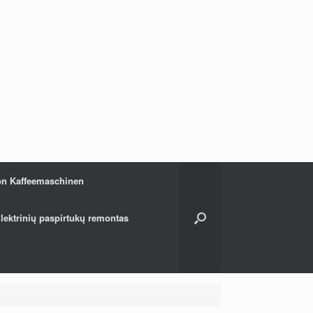
on Kaffeemaschinen
lektrinių paspirtukų remontas