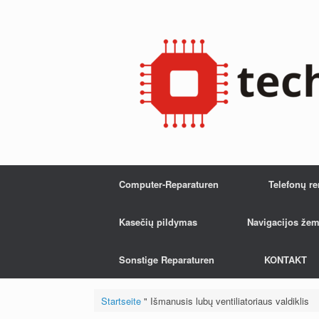
Zum
Inhalt
springen
Computer-Reparaturen
Telefonų r
Kasečių pildymas
Navigacijos žem
Sonstige Reparaturen
KONTAKT
Startseite
"
Išmanusis lubų ventiliatoriaus valdiklis