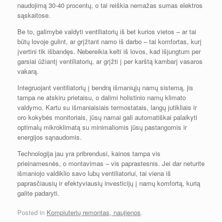
naudojimą 30-40 procentų, o tai reiškia nemažas sumas elektros
sąskaitose.
Be to, galimybė valdyti ventiliatorių iš bet kurios vietos – ar tai
būtų lovoje gulint, ar grįžtant namo iš darbo – tai komfortas, kurį
įvertini tik išbandęs. Nebereikia kelti iš lovos, kad išjungtum per
garsiai ūžiantį ventiliatorių, ar grįžti į per karštą kambarį vasaros
vakarą.
Integruojant ventiliatorių į bendrą išmaniųjų namų sistemą, jis
tampa ne atskiru prietaisu, o dalimi holistinio namų klimato
valdymo. Kartu su išmaniaisiais termostatais, langų jutikliais ir
oro kokybės monitoriais, jūsų namai gali automatiškai palaikyti
optimalų mikroklimatą su minimaliomis jūsų pastangomis ir
energijos sąnaudomis.
Technologija jau yra pribrendusi, kainos tampa vis
prieinamesnės, o montavimas – vis paprastesnis. Jei dar neturite
išmaniojo valdiklio savo lubų ventiliatoriui, tai viena iš
paprasčiausių ir efektyviausių investicijų į namų komfortą, kurią
galite padaryti.
Posted in
Kompiuterių remontas, naujienos
.