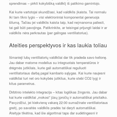
sprendimas – pirkti kokybišką valdiklį iš patikimo gamintojo.
Kai kurie vartotojai skundžiasi, kad valdiklis įkaista. Tai normalu
iki tam tikro lygio – visi elektroniniai komponentai generuoja
šilumą. Tačiau jei valdiklis kaista taip, kad neįmanoma paliesti,
tai gali būti pavojinga. Patikrinkite, ar teisingai prijungti laidai ir ar
valdiklis nėra perkrautas (per galingas ventiliatorius).
Ateities perspektyvos ir kas laukia toliau
Išmanieji lubų ventiliatorių valdikliai dar tik pradeda savo kelionę.
Jau dabar matome modelius su integruotais temperatūros ir
drėgmės jutikliais, kurie gali automatiškai reguliuoti
ventiliatoriaus darbą pagal kambario sąlygas. Kai kurie naujesni
valdikliai turi net oro kokybės jutiklius, kurie stebi CO2 lygį ir
kitus parametrus.
Dirbtinio intelekto integracija – kitas logiškas žingsnis. Jau dabar
kai kurie valdikliai „mokosi” jūsų įpročių ir automatiškai prisitaiko.
Pavyzdžiui, jei kiekvieną vakarą 22:00 sumažinate ventiliatoriaus
greitį, po savaitės valdiklis pradės tai daryti automatiškai.
Ateityje tikėtina, kad šie algoritmai taps dar sudėtingesni ir