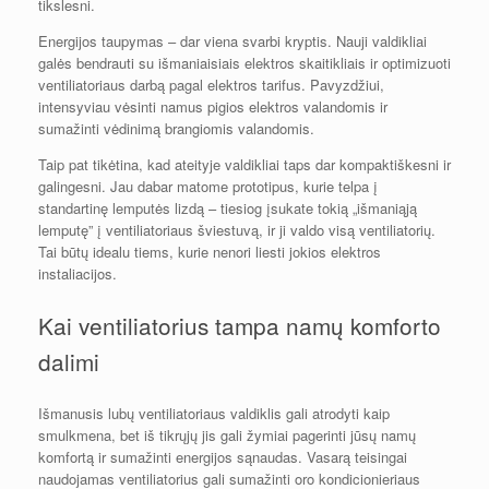
tikslesni.
Energijos taupymas – dar viena svarbi kryptis. Nauji valdikliai
galės bendrauti su išmaniaisiais elektros skaitikliais ir optimizuoti
ventiliatoriaus darbą pagal elektros tarifus. Pavyzdžiui,
intensyviau vėsinti namus pigios elektros valandomis ir
sumažinti vėdinimą brangiomis valandomis.
Taip pat tikėtina, kad ateityje valdikliai taps dar kompaktiškesni ir
galingesni. Jau dabar matome prototipus, kurie telpa į
standartinę lemputės lizdą – tiesiog įsukate tokią „išmaniąją
lemputę” į ventiliatoriaus šviestuvą, ir ji valdo visą ventiliatorių.
Tai būtų idealu tiems, kurie nenori liesti jokios elektros
instaliacijos.
Kai ventiliatorius tampa namų komforto
dalimi
Išmanusis lubų ventiliatoriaus valdiklis gali atrodyti kaip
smulkmena, bet iš tikrųjų jis gali žymiai pagerinti jūsų namų
komfortą ir sumažinti energijos sąnaudas. Vasarą teisingai
naudojamas ventiliatorius gali sumažinti oro kondicionieriaus