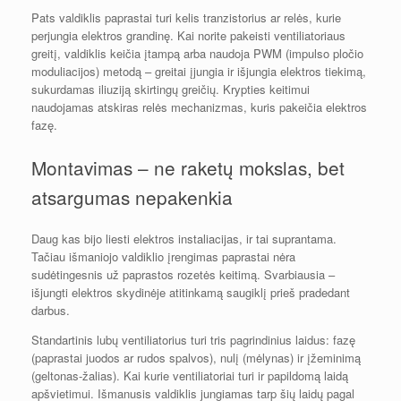
Pats valdiklis paprastai turi kelis tranzistorius ar relės, kurie
perjungia elektros grandinę. Kai norite pakeisti ventiliatoriaus
greitį, valdiklis keičia įtampą arba naudoja PWM (impulso pločio
moduliacijos) metodą – greitai įjungia ir išjungia elektros tiekimą,
sukurdamas iliuziją skirtingų greičių. Krypties keitimui
naudojamas atskiras relės mechanizmas, kuris pakeičia elektros
fazę.
Montavimas – ne raketų mokslas, bet
atsargumas nepakenkia
Daug kas bijo liesti elektros instaliacijas, ir tai suprantama.
Tačiau išmaniojo valdiklio įrengimas paprastai nėra
sudėtingesnis už paprastos rozetės keitimą. Svarbiausia –
išjungti elektros skydinėje atitinkamą saugiklį prieš pradedant
darbus.
Standartinis lubų ventiliatorius turi tris pagrindinius laidus: fazę
(paprastai juodos ar rudos spalvos), nulį (mėlynas) ir įžeminimą
(geltonas-žalias). Kai kurie ventiliatoriai turi ir papildomą laidą
apšvietimui. Išmanusis valdiklis jungiamas tarp šių laidų pagal