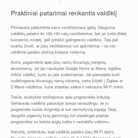
Praktiniai patarimai renkantis valdiklį
Pirmiausia patikrinkite savo ventiliatoriaus galią. Dauguma
valdiklių palaiko iki 100-150 vatų ventiliatorius, bet jei turite didelį
komercinį modelį, gali prireikti galingesnio valdiklio. Taip pat
svarbu žinoti, ar jūsų ventiliatorius turi apšvietimą – ne visi
valdikliai palaiko atskirą šviesos valdymą.
Antra, pagalvokite apie jūsų namų išmaniųjų įrenginių
ekosistemą. Jei jau naudojate Google Home ar Alexa, logiška
rinktis valdiklį, kuris su jais suderinamas. Jei planuojate kurti
sudėtingesnę išmaniųjų namų sistemą, verta žiūrėti į Zigbee ar
Z-Wave valdiklius, kurie stabiliau veikia ir nekrauna Wi-Fi tinklo.
Trečia, skaitykite atsiliepimus apie programėlės kokybę.
Geriausias valdiklis pasaulyje tampa nenaudingu, jei jo
programėlė nuolat striginėja ar turi neintuityvią sąsają. Deja,
daugelis pigesnių kinų gamintojų turi siaubingai prastas
programėles su keista anglų kalba ir nestabiliu veikimu.
Ketvirta, įsitikinkite, kad valdiklis palaiko jūsų Wi-Fi dažnį.
Daugelis pigesnių valdiklių veikia tik 2.4 GHz diapazone, o jei