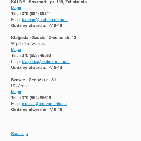
KAUNE - Savanorių pr. 155, Žaliakalnis
Mapa
Tel.
+370 (684) 09811
El. p.
kaunas@techremontas.lt
Godziny otwarcia: I-V 9-18
Kłajpeda - Sausio 15-osios str. 13
W pobliżu Avitelos
Mapa
Tel.
+370 (658) 48560
El. p.
klaipeda@techremontas.lt
Godziny otwarcia: I-V 9-18
Szawle - Gegužių g. 30
PC Arena
Mapa
Tel.
+370 (652) 95616
El. p.
siauliai@techremontas.lt
Godziny otwarcia: I-V 9-18
Recenzje