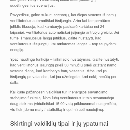
sudėtingesnius scenarijus.
Pavyzdžiui, galite sukurti scenarijų, kai išėjus visiems iš namų
ventiliatorius automatiškai išsijungia. Arba kai temperatūros
jutiklis fiksuoja, kad kambaryje pasidarė karščiau nei 24
laipsniai, ventiliatorius automatiškai įsijungia antruoju greičiu. Jei
turite išmaniuosius langų jutiklius, galite nustatyti, kad
ventiliatorius išsijungtų, kai atidaromas langas – taip taupydami
energiją.
Ypač naudinga funkcija – laikmačio nustatymas. Galite nustatyti,
kad ventiliatorius įsijungtų prieš 30 minučių prieš grįžtant namo
vasaros dieną, kad kambarys būtų vėsesnis. Arba kad jis
išsijungtų po valandos, kai jau užmiegote, kad naktį nebūtų per
šalta.
Kai kurie pažangesni valdikliai turi ir energijos suvartojimo
stebėjimo funkciją. Nors lubų ventiliatorius ir taip nesunaudoja
daug elektros (vidutiniškai 15-90 vatų priklausomai nuo greičio),
vis tiek įdomu matyti statistiką ir optimizuoti naudojimą.
Skirtingi valdiklių tipai ir jų ypatumai