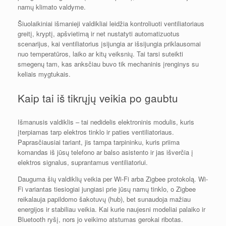
namų klimato valdyme.
Šiuolaikiniai išmanieji valdikliai leidžia kontroliuoti ventiliatoriaus
greitį, kryptį, apšvietimą ir net nustatyti automatizuotus
scenarijus, kai ventiliatorius įsijungia ar išsijungia priklausomai
nuo temperatūros, laiko ar kitų veiksnių. Tai tarsi suteikti
smegenų tam, kas anksčiau buvo tik mechaninis įrenginys su
keliais mygtukais.
Kaip tai iš tikrųjų veikia po gaubtu
Išmanusis valdiklis – tai nedidelis elektroninis modulis, kuris
įterpiamas tarp elektros tinklo ir paties ventiliatoriaus.
Paprasčiausiai tariant, jis tampa tarpininku, kuris priima
komandas iš jūsų telefono ar balso asistento ir jas išverčia į
elektros signalus, suprantamus ventiliatoriui.
Dauguma šių valdiklių veikia per Wi-Fi arba Zigbee protokolą. Wi-
Fi variantas tiesiogiai jungiasi prie jūsų namų tinklo, o Zigbee
reikalauja papildomo šakotuvų (hub), bet sunaudoja mažiau
energijos ir stabiliau veikia. Kai kurie naujesni modeliai palaiko ir
Bluetooth ryšį, nors jo veikimo atstumas gerokai ribotas.