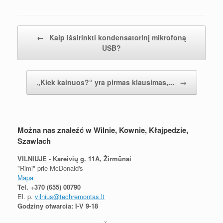
Nawigacja postów
←
Kaip išsirinkti kondensatorinį mikrofoną
USB?
„Kiek kainuos?“ yra pirmas klausimas,...
→
Można nas znaleźć w Wilnie, Kownie, Kłajpedzie,
Szawlach
VILNIUJE - Kareivių g. 11A, Žirmūnai
"Rimi" prie McDonald's
Mapa
Tel.
+370 (655) 00790
El. p.
vilnius@techremontas.lt
Godziny otwarcia: I-V 9-18