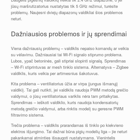
jūsų maršrutizatorius nustatytas tik 5 GHz režimui, turėsite
problemų. Naujesni dviejų diapazonų valdikliai šios problemos
neturi.
Dažniausios problemos ir jų sprendimai
Viena dažniausių problemų – valdiklis nepaiso komandų ar veikia
su vėlavimu. Dažniausiai tai Wi-Fi signalo stiprumo problema.
Lubos, ypač betoninės, gali stipriai slopinti signalą. Sprendimas
– Wi-Fi stiprintuvas ar mesh tinklo sistema. Alternatyva – Zigbee
valdiklis, kuris veikia per artimesnius šakotuvus.
Kita problema – ventiliatorius ūžia ar virpa įjungus išmanųjį
valdiklį. Tai gali nutikti, jei valdiklis naudoja PWM metodą greičio
valdymui, o jūsų ventiliatoriaus variklis nėra tam pritaikytas.
Sprendimas – ieškoti valdiklio, kuris naudoja kondensatorių
metodą greičio valdymui, arba rinktis modelį su geresne PWM
filtravimo sistema.
Trečia problema – valdiklis prarandamas iš tinklo po kiekvieno
elektros išjungimo. Tai dažnai būna pigių modelių liga – jie neturi
pakankamai atminties išsaugoti nustatymams. Vienintelis