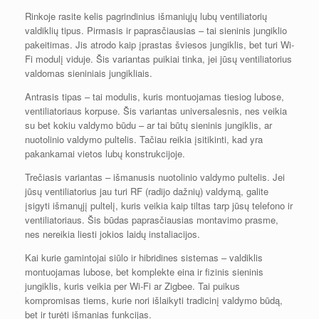
Rinkoje rasite kelis pagrindinius išmaniųjų lubų ventiliatorių
valdiklių tipus. Pirmasis ir paprasčiausias – tai sieninis jungiklio
pakeitimas. Jis atrodo kaip įprastas šviesos jungiklis, bet turi Wi-
Fi modulį viduje. Šis variantas puikiai tinka, jei jūsų ventiliatorius
valdomas sieniniais jungikliais.
Antrasis tipas – tai modulis, kuris montuojamas tiesiog lubose,
ventiliatoriaus korpuse. Šis variantas universalesnis, nes veikia
su bet kokiu valdymo būdu – ar tai būtų sieninis jungiklis, ar
nuotolinio valdymo pultelis. Tačiau reikia įsitikinti, kad yra
pakankamai vietos lubų konstrukcijoje.
Trečiasis variantas – išmanusis nuotolinio valdymo pultelis. Jei
jūsų ventiliatorius jau turi RF (radijo dažnių) valdymą, galite
įsigyti išmanųjį pultelį, kuris veikia kaip tiltas tarp jūsų telefono ir
ventiliatoriaus. Šis būdas paprasčiausias montavimo prasme,
nes nereikia liesti jokios laidų instaliacijos.
Kai kurie gamintojai siūlo ir hibridines sistemas – valdiklis
montuojamas lubose, bet komplekte eina ir fizinis sieninis
jungiklis, kuris veikia per Wi-Fi ar Zigbee. Tai puikus
kompromisas tiems, kurie nori išlaikyti tradicinį valdymo būdą,
bet ir turėti išmanias funkcijas.