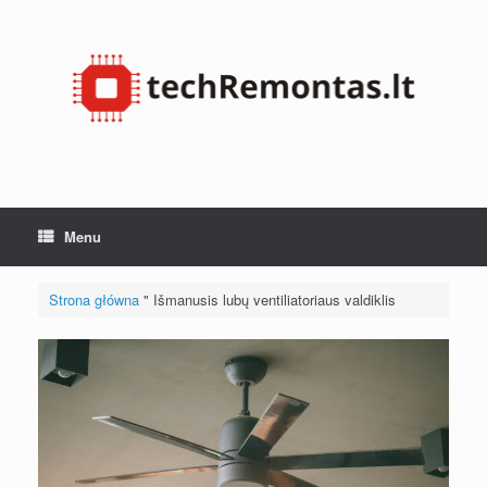
Przejdź
do
treści
Menu
Strona główna
"
Išmanusis lubų ventiliatoriaus valdiklis