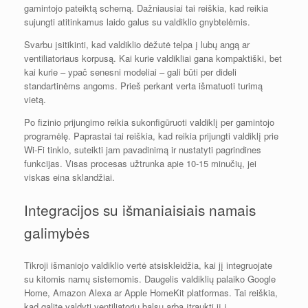
gamintojo pateiktą schemą. Dažniausiai tai reiškia, kad reikia
sujungti atitinkamus laido galus su valdiklio gnybtelėmis.
Svarbu įsitikinti, kad valdiklio dėžutė telpa į lubų angą ar
ventiliatoriaus korpusą. Kai kurie valdikliai gana kompaktiški, bet
kai kurie – ypač senesni modeliai – gali būti per dideli
standartinėms angoms. Prieš perkant verta išmatuoti turimą
vietą.
Po fizinio prijungimo reikia sukonfigūruoti valdiklį per gamintojo
programėlę. Paprastai tai reiškia, kad reikia prijungti valdiklį prie
Wi-Fi tinklo, suteikti jam pavadinimą ir nustatyti pagrindines
funkcijas. Visas procesas užtrunka apie 10-15 minučių, jei
viskas eina sklandžiai.
Integracijos su išmaniaisiais namais
galimybės
Tikroji išmaniojo valdiklio vertė atsiskleidžia, kai jį integruojate
su kitomis namų sistemomis. Daugelis valdiklių palaiko Google
Home, Amazon Alexa ar Apple HomeKit platformas. Tai reiškia,
kad galite valdyti ventiliatorių balsu arba įtraukti jį į