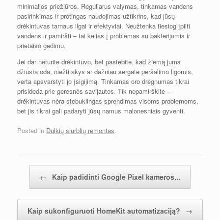
minimalios priežiūros. Reguliarus valymas, tinkamas vandens
pasirinkimas ir protingas naudojimas užtikrins, kad jūsų
drėkintuvas tarnaus ilgai ir efektyviai. Neužtenka tiesiog įpilti
vandens ir pamiršti – tai kelias į problemas su bakterijomis ir
prietaiso gedimu.
Jei dar neturite drėkintuvo, bet pastebite, kad žiemą jums
džiūsta oda, niežti akys ar dažniau sergate peršalimo ligomis,
verta apsvarstyti jo įsigijimą. Tinkamas oro drėgnumas tikrai
prisideda prie geresnės savijautos. Tik nepamirškite –
drėkintuvas nėra stebuklingas sprendimas visoms problemoms,
bet jis tikrai gali padaryti jūsų namus malonesniais gyventi.
Posted in
Dulkių siurblių remontas
.
Įrašų navigacija
←
Kaip padidinti Google Pixel kameros...
Kaip sukonfigūruoti HomeKit automatizaciją?
→