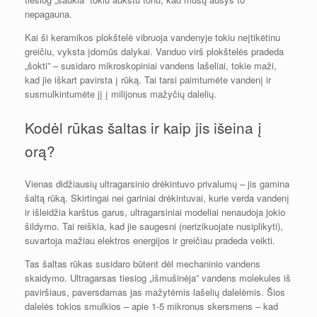
nepagauna.
Kai ši keramikos plokštelė vibruoja vandenyje tokiu neįtikėtinu
greičiu, vyksta įdomūs dalykai. Vanduo virš plokštelės pradeda
„šokti” – susidaro mikroskopiniai vandens lašeliai, tokie maži,
kad jie iškart pavirsta į rūką. Tai tarsi paimtumėte vandenį ir
susmulkintumėte jį į milijonus mažyčių dalelių.
Kodėl rūkas šaltas ir kaip jis išeina į
orą?
Vienas didžiausių ultragarsinio drėkintuvo privalumų – jis gamina
šaltą rūką. Skirtingai nei gariniai drėkintuvai, kurie verda vandenį
ir išleidžia karštus garus, ultragarsiniai modeliai nenaudoja jokio
šildymo. Tai reiškia, kad jie saugesni (nerizikuojate nusiplikyti),
suvartoja mažiau elektros energijos ir greičiau pradeda veikti.
Tas šaltas rūkas susidaro būtent dėl mechaninio vandens
skaidymo. Ultragarsas tiesiog „išmušinėja” vandens molekules iš
paviršiaus, paversdamas jas mažytėmis lašelių dalelėmis. Šios
dalelės tokios smulkios – apie 1-5 mikronus skersmens – kad