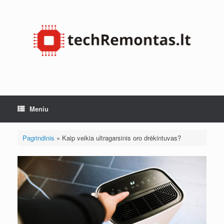
Pereiti
prie
turinio
Meniu
Pagrindinis
»
Kaip veikia ultragarsinis oro drėkintuvas?