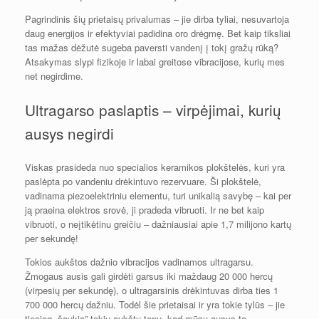
Pagrindinis šių prietaisų privalumas – jie dirba tyliai, nesuvartoja
daug energijos ir efektyviai padidina oro drėgmę. Bet kaip tiksliai
tas mažas dėžutė sugeba paversti vandenį į tokį gražų rūką?
Atsakymas slypi fizikoje ir labai greitose vibracijose, kurių mes
net negirdime.
Ultragarso paslaptis – virpėjimai, kurių
ausys negirdi
Viskas prasideda nuo specialios keramikos plokštelės, kuri yra
paslėpta po vandeniu drėkintuvo rezervuare. Ši plokštelė,
vadinama piezoelektriniu elementu, turi unikalią savybę – kai per
ją praeina elektros srovė, ji pradeda vibruoti. Ir ne bet kaip
vibruoti, o neįtikėtinu greičiu – dažniausiai apie 1,7 milijono kartų
per sekundę!
Tokios aukštos dažnio vibracijos vadinamos ultragarsu.
Žmogaus ausis gali girdėti garsus iki maždaug 20 000 hercų
(virpesių per sekundę), o ultragarsinis drėkintuvas dirba ties 1
700 000 hercų dažniu. Todėl šie prietaisai ir yra tokie tylūs – jie
tiesiog „šaukia” tokiu aukštu tonu, kad mūsų ausys to