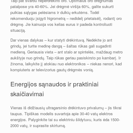
Taip pat svarbu neperdrėkinti oro. Optimalus oro drėgnumas
patalpose yra 40-60%. Jei drėgmė viršija 60%, galite sukurti
puikias sąlygas pelėsiams ir dulkių erkutėms. Todėl
rekomenduoju įsigyti higrometrą – nedidelį prietaisėlį, rodantį oro
drėgmę. Jie kainuoja vos kelias eurus ir padeda kontroliuoti
situaciją.
Dar vienas dalykas – kur statyti drėkintuvą. Nedėkite jo ant
grindų, jei turite medinę dangą – šaltas rūkas gali sugadinti
medieną. Geriausia vieta – ant stalo ar spintelės, maždaug metro
aukštyje nuo grindų. Taip rūkas geriau pasiskirsto po kambarį. Ir
žinoma, laikykite jį atokiau nuo elektronikos – niekas nenori, kad
kompiuteris ar televizorius gautų drėgmės vonią.
Energijos sąnaudos ir praktiniai
skaičiavimai
Vienas iš didžiausių ultragarsinio drėkintuvo privalumų – jis tikrai
taupus. Tipiškas modelis suvartoja apie 30-40 vatų elektros
energijos. Palyginkite tai su elektriniu šildytuvu, kuris ėda 1500-
2000 vatų, ir suprasite skirtumą.