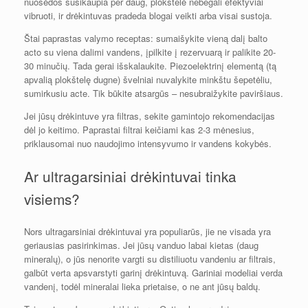
nuosėdos susikaupia per daug, plokštelė nebegali efektyviai
vibruoti, ir drėkintuvas pradeda blogai veikti arba visai sustoja.
Štai paprastas valymo receptas: sumaišykite vieną dalį balto
acto su viena dalimi vandens, įpilkite į rezervuarą ir palikite 20-
30 minučių. Tada gerai išskalaukite. Piezoelektrinį elementą (tą
apvalią plokštelę dugne) švelniai nuvalykite minkštu šepetėliu,
sumirkusiu acte. Tik būkite atsargūs – nesubraižykite paviršiaus.
Jei jūsų drėkintuve yra filtras, sekite gamintojo rekomendacijas
dėl jo keitimo. Paprastai filtrai keičiami kas 2-3 mėnesius,
priklausomai nuo naudojimo intensyvumo ir vandens kokybės.
Ar ultragarsiniai drėkintuvai tinka
visiems?
Nors ultragarsiniai drėkintuvai yra populiarūs, jie ne visada yra
geriausias pasirinkimas. Jei jūsų vanduo labai kietas (daug
mineralų), o jūs nenorite vargti su distiliuotu vandeniu ar filtrais,
galbūt verta apsvarstyti garinį drėkintuvą. Gariniai modeliai verda
vandenį, todėl mineralai lieka prietaise, o ne ant jūsų baldų.