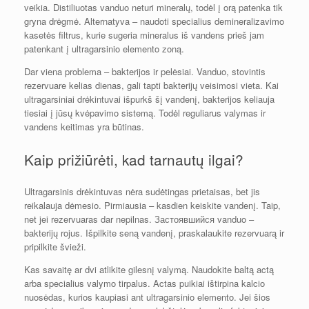
veikia. Distiliuotas vanduo neturi mineralų, todėl į orą patenka tik
gryna drėgmė. Alternatyva – naudoti specialius demineralizavimo
kasetės filtrus, kurie sugeria mineralus iš vandens prieš jam
patenkant į ultragarsinio elemento zoną.
Dar viena problema – bakterijos ir pelėsiai. Vanduo, stovintis
rezervuare kelias dienas, gali tapti bakterijų veisimosi vieta. Kai
ultragarsiniai drėkintuvai išpurkš šį vandenį, bakterijos keliauja
tiesiai į jūsų kvėpavimo sistemą. Todėl reguliarus valymas ir
vandens keitimas yra būtinas.
Kaip prižiūrėti, kad tarnautų ilgai?
Ultragarsinis drėkintuvas nėra sudėtingas prietaisas, bet jis
reikalauja dėmesio. Pirmiausia – kasdien keiskite vandenį. Taip,
net jei rezervuaras dar nepilnas. Застоявшийся vanduo –
bakterijų rojus. Išpilkite seną vandenį, praskalaukite rezervuarą ir
pripilkite švieži.
Kas savaitę ar dvi atlikite gilesnį valymą. Naudokite baltą actą
arba specialius valymo tirpalus. Actas puikiai ištirpina kalcio
nuosėdas, kurios kaupiasi ant ultragarsinio elemento. Jei šios