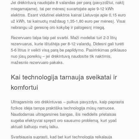
Jei drėkintuvą naudojate 8 valandas per parą (pavyzdžiui, naktį
miegamajame), tai per mėnesį suvartojate apie 9-12 kWh
elektros. Esant vidutinei elektros kainai Lietuvoje apie 0,15 euro
už kWh, tai kainuotų maždaug 1,35-1,80 euro per mėnesį. Visai
nebrangu už geresnę oro kokybę ir patogesnį miegą.
Rezervuaro talpa taip pat svarbi. Maži modeliai turi 2-3 litrų
rezervuarus, kurie ištuštėja per 8-12 valandų. Didesni gali turėti
5-6 litrus ir veikti visą parą be papildymo. Pasirinkimas priklauso
nuo jūsų poreikių – jei drėkintuvą naudosite tik naktimis,
mažesnio rezervuaro pakaks.
Kai technologija tarnauja sveikatai ir
komfortui
Ultragarsinis oro drėkintuvas – puikus pavyzdys, kaip paprasta
fizikos idėja tampa praktiška technologija mūsų namuose.
Naudodamas ultragarsines bangas, šis nedidelis prietaisas
sugeba efektyviai spręsti oro sausumo problemą, kuri ypač
aktuali šaltuoju metų laiku.
Svarbiausia suprasti, kad bet kuri technologija reikalauja