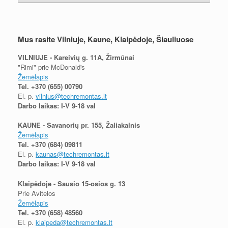
Mus rasite Vilniuje, Kaune, Klaipėdoje, Šiauliuose
VILNIUJE - Kareivių g. 11A, Žirmūnai
"Rimi" prie McDonald's
Žemėlapis
Tel.
+370 (655) 00790
El. p.
vilnius@techremontas.lt
Darbo laikas: I-V 9-18 val
KAUNE - Savanorių pr. 155, Žaliakalnis
Žemėlapis
Tel.
+370 (684) 09811
El. p.
kaunas@techremontas.lt
Darbo laikas: I-V 9-18 val
Klaipėdoje - Sausio 15-osios g. 13
Prie Avitelos
Žemėlapis
Tel.
+370 (658) 48560
El. p.
klaipeda@techremontas.lt