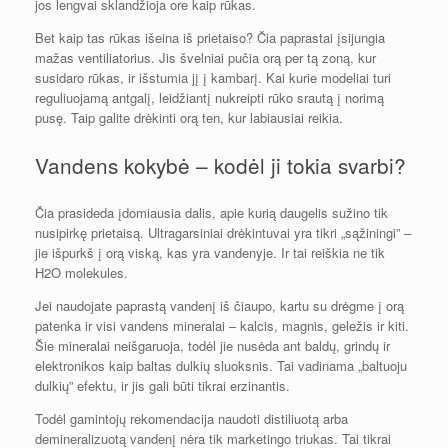
jos lengvai sklandžioja ore kaip rūkas.
Bet kaip tas rūkas išeina iš prietaiso? Čia paprastai įsijungia
mažas ventiliatorius. Jis švelniai pučia orą per tą zoną, kur
susidaro rūkas, ir išstumia jį į kambarį. Kai kurie modeliai turi
reguliuojamą antgalį, leidžiantį nukreipti rūko srautą į norimą
pusę. Taip galite drėkinti orą ten, kur labiausiai reikia.
Vandens kokybė – kodėl ji tokia svarbi?
Čia prasideda įdomiausia dalis, apie kurią daugelis sužino tik
nusipirkę prietaisą. Ultragarsiniai drėkintuvai yra tikri „sąžiningi” –
jie išpurkš į orą viską, kas yra vandenyje. Ir tai reiškia ne tik
H2O molekules.
Jei naudojate paprastą vandenį iš čiaupo, kartu su drėgme į orą
patenka ir visi vandens mineralai – kalcis, magnis, geležis ir kiti.
Šie mineralai neišgaruoja, todėl jie nusėda ant baldų, grindų ir
elektronikos kaip baltas dulkių sluoksnis. Tai vadinama „baltuoju
dulkių” efektu, ir jis gali būti tikrai erzinantis.
Todėl gamintojų rekomendacija naudoti distiliuotą arba
demineralizuotą vandenį nėra tik marketingo triukas. Tai tikrai