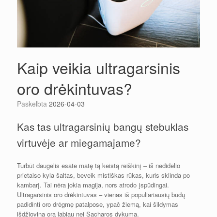
Kaip veikia ultragarsinis
oro drėkintuvas?
Paskelbta
2026-04-03
Kas tas ultragarsinių bangų stebuklas
virtuvėje ar miegamajame?
Turbūt daugelis esate matę tą keistą reiškinį – iš nedidelio
prietaiso kyla šaltas, beveik mistiškas rūkas, kuris sklinda po
kambarį. Tai nėra jokia magija, nors atrodo įspūdingai.
Ultragarsinis oro drėkintuvas – vienas iš populiariausių būdų
padidinti oro drėgmę patalpose, ypač žiemą, kai šildymas
išdžiovina orą labiau nei Sacharos dykuma.