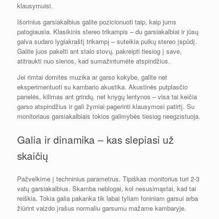
klausymuisi.
Išorinius garsiakalbius galite pozicionuoti taip, kaip jums
patogiausia. Klasikinis stereo trikampis – du garsiakalbiai ir jūsų
galva sudaro lygiakraštį trikampį – suteikia puikų stereo įspūdį.
Galite juos pakelti ant stalo stovų, pakreipti tiesiog į save,
atitraukti nuo sienos, kad sumažintumėte atspindžius.
Jei rimtai domitės muzika ar garso kokybe, galite net
eksperimentuoti su kambario akustika. Akustinės putplasčio
panelės, kilimas ant grindų, net knygų lentynos – visa tai keičia
garso atspindžius ir gali žymiai pagerinti klausymosi patirtį. Su
monitoriaus garsiakalbiais tokios galimybės tiesiog neegzistuoja.
Galia ir dinamika – kas slepiasi už
skaičių
Pažvelkime į techninius parametrus. Tipiškas monitorius turi 2-3
vatų garsiakalbius. Skamba neblogai, kol nesusimąstai, kad tai
reiškia. Tokia galia pakanka tik labai tyliam foniniam garsui arba
žiūrint vaizdo įrašus normaliu garsumu mažame kambaryje.