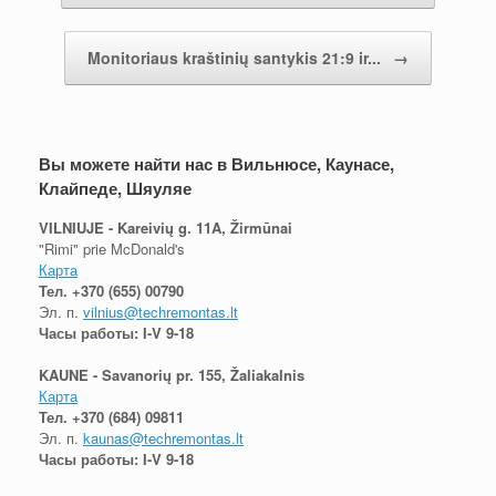
Monitoriaus kraštinių santykis 21:9 ir...
→
Вы можете найти нас в Вильнюсе, Каунасе,
Клайпеде, Шяуляе
VILNIUJE - Kareivių g. 11A, Žirmūnai
"Rimi" prie McDonald's
Карта
Тел.
+370 (655) 00790
Эл. п.
vilnius@techremontas.lt
Часы работы: I-V 9-18
KAUNE - Savanorių pr. 155, Žaliakalnis
Карта
Тел.
+370 (684) 09811
Эл. п.
kaunas@techremontas.lt
Часы работы: I-V 9-18