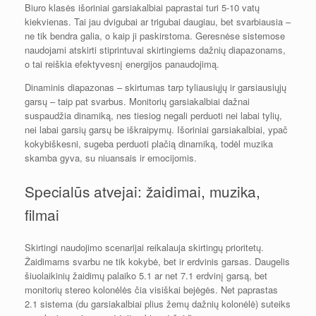
Biuro klasės išoriniai garsiakalbiai paprastai turi 5-10 vatų
kiekvienas. Tai jau dvigubai ar trigubai daugiau, bet svarbiausia –
ne tik bendra galia, o kaip ji paskirstoma. Geresnėse sistemose
naudojami atskirti stiprintuvai skirtingiems dažnių diapazonams,
o tai reiškia efektyvesnį energijos panaudojimą.
Dinaminis diapazonas – skirtumas tarp tyliausiųjų ir garsiausiųjų
garsų – taip pat svarbus. Monitorių garsiakalbiai dažnai
suspaudžia dinamiką, nes tiesiog negali perduoti nei labai tylių,
nei labai garsių garsų be iškraipymų. Išoriniai garsiakalbiai, ypač
kokybiškesni, sugeba perduoti plačią dinamiką, todėl muzika
skamba gyva, su niuansais ir emocijomis.
Specialūs atvejai: žaidimai, muzika,
filmai
Skirtingi naudojimo scenarijai reikalauja skirtingų prioritetų.
Žaidimams svarbu ne tik kokybė, bet ir erdvinis garsas. Daugelis
šiuolaikinių žaidimų palaiko 5.1 ar net 7.1 erdvinį garsą, bet
monitorių stereo kolonėlės čia visiškai bejėgės. Net paprastas
2.1 sistema (du garsiakalbiai plius žemų dažnių kolonėlė) suteiks