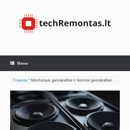
Skip
to
content
Меню
Главная
"
Monitoriaus garsiakalbiai ir išoriniai garsiakalbiai