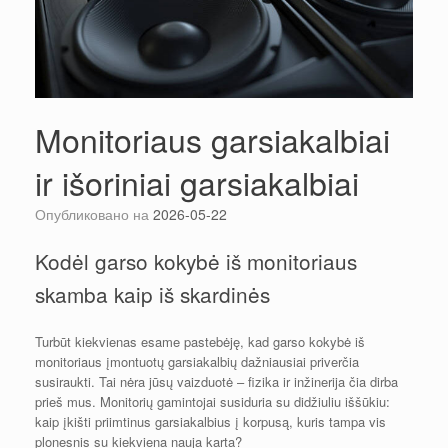
Monitoriaus garsiakalbiai
ir išoriniai garsiakalbiai
Опубликовано на
2026-05-22
Kodėl garso kokybė iš monitoriaus
skamba kaip iš skardinės
Turbūt kiekvienas esame pastebėję, kad garso kokybė iš
monitoriaus įmontuotų garsiakalbių dažniausiai priverčia
susiraukti. Tai nėra jūsų vaizduotė – fizika ir inžinerija čia dirba
prieš mus. Monitorių gamintojai susiduria su didžiuliu iššūkiu:
kaip įkišti priimtinus garsiakalbius į korpusą, kuris tampa vis
plonesnis su kiekviena nauja karta?