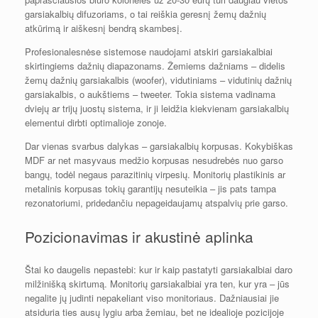
garsiakalbių difuzoriams, o tai reiškia geresnį žemų dažnių
atkūrimą ir aiškesnį bendrą skambesį.
Profesionalesnėse sistemose naudojami atskiri garsiakalbiai
skirtingiems dažnių diapazonams. Žemiems dažniams – didelis
žemų dažnių garsiakalbis (woofer), vidutiniams – vidutinių dažnių
garsiakalbis, o aukštiems – tweeter. Tokia sistema vadinama
dviejų ar trijų juostų sistema, ir ji leidžia kiekvienam garsiakalbių
elementui dirbti optimalioje zonoje.
Dar vienas svarbus dalykas – garsiakalbių korpusas. Kokybiškas
MDF ar net masyvaus medžio korpusas nesudrebės nuo garso
bangų, todėl negaus parazitinių virpesių. Monitorių plastikinis ar
metalinis korpusas tokių garantijų nesuteikia – jis pats tampa
rezonatoriumi, pridedančiu nepageidaujamų atspalvių prie garso.
Pozicionavimas ir akustinė aplinka
Štai ko daugelis nepastebi: kur ir kaip pastatyti garsiakalbiai daro
milžinišką skirtumą. Monitorių garsiakalbiai yra ten, kur yra – jūs
negalite jų judinti nepakeliant viso monitoriaus. Dažniausiai jie
atsiduria ties ausų lygiu arba žemiau, bet ne idealioje pozicijoje