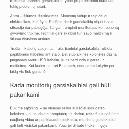
trukdžius. Išoriniai garsiakalbiai, ypač jei jie tinkamai ekranuoti,
tokių problemų neturi.
Antra – šilumos išsiskyrimas. Monitorių viduje ir taip daug
elektronikos, kuri šyla. Pridėjus dar ir garsiakalbių stiprintuvus,
situacija dar pablogėja. Tai gali trumpinti monitoriaus komponentų
gyvavimo trukmę. Išoriniai garsiakalbiai turi savo maitinimą ir
šiluma išsiskiria atskirai.
Trečia – kabelių valdymas. Taip, išoriniai garsiakalbiai reiškia
papildomus kabelius ant stalo. Bet šiuolaikinės kolonėlės dažnai
jungiamos vienu USB kabeliu, kuris perduoda ir garsą, ir
maitinimą. Kai kurios net turi Bluetooth, nors garso kokybė per
laidą vis tiek geresnė.
Kada monitorių garsiakalbiai gali būti
pakankami
Būkime sąžiningi – ne visiems reikia aukščiausios garso
kokybės. Jei naudojate kompiuterį tik darbui, retkarčiais pažiūrite
naujienų video ar pasiklausote podkasto, monitorių garsiakalbiai
gali būti visiškai pakankami. Ypač jei dirbate triukšmingoje