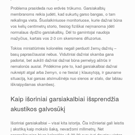
Problema prasideda nuo erdvės trūkumo. Garsiakalbių
membranoms reikia judėti, kad sukurtų garso bangas, o tam
reikalinga vieta. Šiuolaikiniuose monitoriuose, kurie dažnai būna
vos kelių centimetrų storio, tiesiog fiziškai neįmanoma įdėti
normalaus dydžio garsiakalbių. Dėl to gamintojai naudoja
mažyčius, kartais vos 2-3 cm skersmens difuzorius.
Tokios miniatiūrinės kolonėlės negali perduoti žemų dažnių –
basų paprasčiausiai nebus. Vidutiniai dažniai skamba gana
padoriai, bet aukšti dažniai dažnai būna pernelyg aštrūs ir
nemalonūs ausiai. Pridėkime prie to, kad garsiakalbiai dažnai
nukreipti atgal arba žemyn, o ne tiesiai į klausytoją, ir gauname
situaciją, kai garsas atsimušinėja nuo sienos ar stalo, dar labiau
iškraipydamas skambesį.
Kaip išoriniai garsiakalbiai išsprendžia
akustikos galvosūkį
Išoriniai garsiakalbiai – visai kita istorija. Čia inžinieriai gali leistis
į akstiką kaip mokslo šaką, nevaržomi milimetrų. Net
paprasčiausios biuro kolonėlės už 20-30 eurų turi daugiau vietos