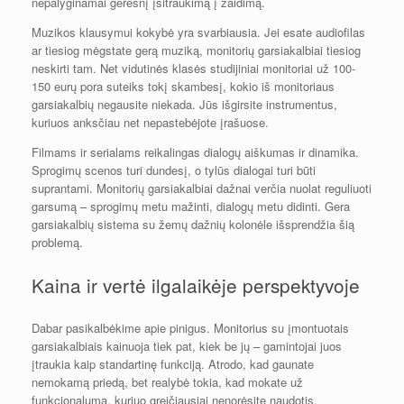
nepalyginamai geresnį įsitraukimą į žaidimą.
Muzikos klausymui kokybė yra svarbiausia. Jei esate audiofilas
ar tiesiog mėgstate gerą muziką, monitorių garsiakalbiai tiesiog
neskirti tam. Net vidutinės klasės studijiniai monitoriai už 100-
150 eurų pora suteiks tokį skambesį, kokio iš monitoriaus
garsiakalbių negausite niekada. Jūs išgirsite instrumentus,
kuriuos anksčiau net nepastebėjote įrašuose.
Filmams ir serialams reikalingas dialogų aiškumas ir dinamika.
Sprogimų scenos turi dundesį, o tylūs dialogai turi būti
suprantami. Monitorių garsiakalbiai dažnai verčia nuolat reguliuoti
garsumą – sprogimų metu mažinti, dialogų metu didinti. Gera
garsiakalbių sistema su žemų dažnių kolonėle išsprendžia šią
problemą.
Kaina ir vertė ilgalaikėje perspektyvoje
Dabar pasikalbėkime apie pinigus. Monitorius su įmontuotais
garsiakalbiais kainuoja tiek pat, kiek be jų – gamintojai juos
įtraukia kaip standartinę funkciją. Atrodo, kad gaunate
nemokamą priedą, bet realybė tokia, kad mokate už
funkcionalumą, kuriuo greičiausiai nenorėsite naudotis.