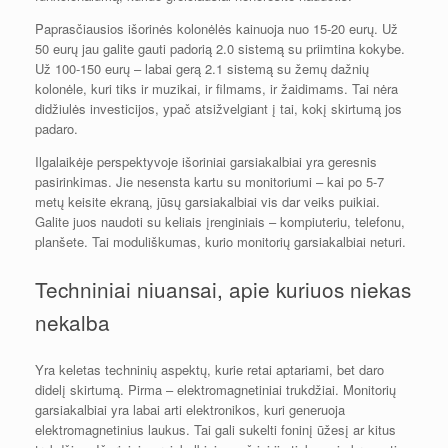
Paprasčiausios išorinės kolonėlės kainuoja nuo 15-20 eurų. Už
50 eurų jau galite gauti padorią 2.0 sistemą su priimtina kokybe.
Už 100-150 eurų – labai gerą 2.1 sistemą su žemų dažnių
kolonėle, kuri tiks ir muzikai, ir filmams, ir žaidimams. Tai nėra
didžiulės investicijos, ypač atsižvelgiant į tai, kokį skirtumą jos
padaro.
Ilgalaikėje perspektyvoje išoriniai garsiakalbiai yra geresnis
pasirinkimas. Jie nesensta kartu su monitoriumi – kai po 5-7
metų keisite ekraną, jūsų garsiakalbiai vis dar veiks puikiai.
Galite juos naudoti su keliais įrenginiais – kompiuteriu, telefonu,
planšete. Tai moduliškumas, kurio monitorių garsiakalbiai neturi.
Techniniai niuansai, apie kuriuos niekas
nekalba
Yra keletas techninių aspektų, kurie retai aptariami, bet daro
didelį skirtumą. Pirma – elektromagnetiniai trukdžiai. Monitorių
garsiakalbiai yra labai arti elektronikos, kuri generuoja
elektromagnetinius laukus. Tai gali sukelti foninį ūžesį ar kitus