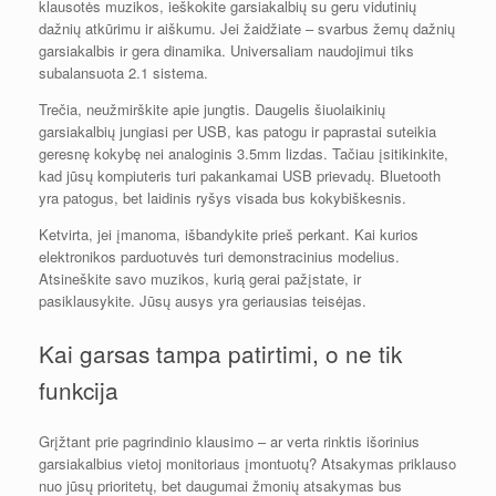
klausotės muzikos, ieškokite garsiakalbių su geru vidutinių
dažnių atkūrimu ir aiškumu. Jei žaidžiate – svarbus žemų dažnių
garsiakalbis ir gera dinamika. Universaliam naudojimui tiks
subalansuota 2.1 sistema.
Trečia, neužmirškite apie jungtis. Daugelis šiuolaikinių
garsiakalbių jungiasi per USB, kas patogu ir paprastai suteikia
geresnę kokybę nei analoginis 3.5mm lizdas. Tačiau įsitikinkite,
kad jūsų kompiuteris turi pakankamai USB prievadų. Bluetooth
yra patogus, bet laidinis ryšys visada bus kokybiškesnis.
Ketvirta, jei įmanoma, išbandykite prieš perkant. Kai kurios
elektronikos parduotuvės turi demonstracinius modelius.
Atsineškite savo muzikos, kurią gerai pažįstate, ir
pasiklausykite. Jūsų ausys yra geriausias teisėjas.
Kai garsas tampa patirtimi, o ne tik
funkcija
Grįžtant prie pagrindinio klausimo – ar verta rinktis išorinius
garsiakalbius vietoj monitoriaus įmontuotų? Atsakymas priklauso
nuo jūsų prioritetų, bet daugumai žmonių atsakymas bus