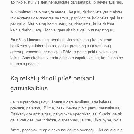
aplinkoje, kur vis tiek nenaudojate garsiakalbių, o dėvite ausines.
Minimalizmui taip pat yra vietos. Jei jūsų darbo vieta yra mažytė
ir kiekvienas centimetras svarbus, papildomos kolonėlės gali būti
per daug. Nešiojamų kompiuterių naudotojams, kurie dažnai
keičia darbo vietą, išoriniai garsiakalbiai gali būti nepatogūs.
Biudžeto klausimai irgi svarbūs. Jei visas jūsų kompiuterio
biudžetas yra labai ribotas, galbūt prasmingiau investuoti į
geresnį procesorių ar daugiau RAM, o garsą palikti vėlesniam
laikui. Garsiakalbius visada galima nusipirkti vėliau, kai finansinė
situacija pagerės.
Ką reikėtų žinoti prieš perkant
garsiakalbius
Jei nusprendėte įsigyti išorinius garsiakalbius, štai keletas
praktinių patarimų. Pirma, neskubėkite pirkti pirmų pasitaikiusių.
Paskaitykite apžvalgas, palyginkite specifikacijas. Svarbu ne tik
galia vatuose, bet ir dažnių diapazonas, jautris, iškraipymų lygis.
Antra, pagalvokite apie savo naudojimo scenarijų. Jei daugiausia