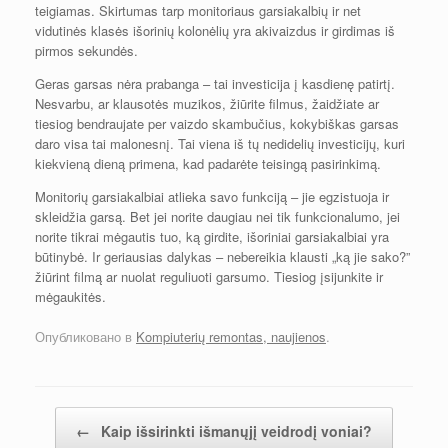
teigiamas. Skirtumas tarp monitoriaus garsiakalbių ir net
vidutinės klasės išorinių kolonėlių yra akivaizdus ir girdimas iš
pirmos sekundės.
Geras garsas nėra prabanga – tai investicija į kasdienę patirtį.
Nesvarbu, ar klausotės muzikos, žiūrite filmus, žaidžiate ar
tiesiog bendraujate per vaizdo skambučius, kokybiškas garsas
daro visa tai malonesnį. Tai viena iš tų nedidelių investicijų, kuri
kiekvieną dieną primena, kad padarėte teisingą pasirinkimą.
Monitorių garsiakalbiai atlieka savo funkciją – jie egzistuoja ir
skleidžia garsą. Bet jei norite daugiau nei tik funkcionalumo, jei
norite tikrai mėgautis tuo, ką girdite, išoriniai garsiakalbiai yra
būtinybė. Ir geriausias dalykas – nebereikia klausti „ką jie sako?”
žiūrint filmą ar nuolat reguliuoti garsumo. Tiesiog įsijunkite ir
mėgaukitės.
Опубликовано в
Kompiuterių remontas, naujienos
.
Post navigation
←
Kaip išsirinkti išmanųjį veidrodį voniai?