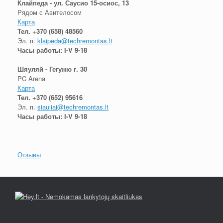
Клайпеда - ул. Саусио 15-осиос, 13
Рядом с Авителосом
Карта
Тел.
+370 (658) 48560
Эл. п.
klaipeda@techremontas.lt
Часы работы: I-V 9-18
Шяуляй - Гегужю г. 30
PC Arena
Карта
Тел.
+370 (652) 95616
Эл. п.
siauliai@techremontas.lt
Часы работы: I-V 9-18
Отзывы