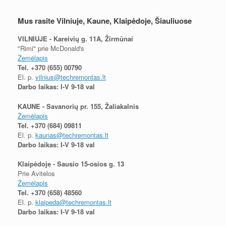
Mus rasite Vilniuje, Kaune, Klaipėdoje, Šiauliuose
VILNIUJE - Kareivių g. 11A, Žirmūnai
"Rimi" prie McDonald's
Žemėlapis
Tel.
+370 (655) 00790
El. p.
vilnius@techremontas.lt
Darbo laikas: I-V 9-18 val
KAUNE - Savanorių pr. 155, Žaliakalnis
Žemėlapis
Tel.
+370 (684) 09811
El. p.
kaunas@techremontas.lt
Darbo laikas: I-V 9-18 val
Klaipėdoje - Sausio 15-osios g. 13
Prie Avitelos
Žemėlapis
Tel.
+370 (658) 48560
El. p.
klaipeda@techremontas.lt
Darbo laikas: I-V 9-18 val