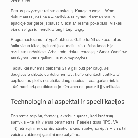
viena kitos.
Realus pavyzdys: rašote ataskaitą. Kairėje pusėje – Word
dokumentas, dešinėje – naršyklė su tyrimų duomenimis, o
apačioje dar galite įsprausti Slack ar Teams pokalbius. Viskas
vienu žvilgsniu, nereikia jungti tarp langų.
Programuotojams tai ypač aktualu. Galite turėti du kodo failus
šalia viena kitos, lyginant juos realiu laiku. Arba kodą ir jo
rezultatą naršyklėje. Arba kodą, dokumentaciją ir Stack Overflow
atsakymą, kuris gelbsti jus nuo beprotybės.
Tačiau kai kuriems darbams 21:9 gali būti per daug. Jei
daugiausia dirbate su dokumentais, kurie orientuoti vertikaliai,
papildomas plotis nesuteiks daug naudos. Tada geriau rinktis
16:9 monitorių su didesne įstriža arba net pasukti jį vertikaliai.
Technologiniai aspektai ir specifikacijos
Renkantis tarp šių formatų, svarbu suprasti, kad kraštinių
santykis – tai tik vienas parametras. Panelės tipas (IPS, VA,
TN), atnaujinimo dažnis, atsako laikas, spalvų aprėptis – visa tai
vaidina vaidmenį galutiniame patyrime.