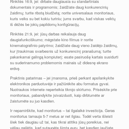
Rinkitės 16:9, jei: dirbate daugiausia su standartiniais
dokumentais ir programomis; žaidžiate daug konkurencinių
žaidimų; turite ribotą biudžetą; norite universalaus monitoriaus,
kuris veiks su bet kokiu turiniu; jums svarbu, kad viskas veiktų
iš dėžės be jokių papildomų konfigūracijų.
Rinkitės 21:9, jei: jūsų darbas reikalauja daug
daugiafunkciškumo; mėgstate kino filmus ir norite
kinematografinio patyrimo; žaidžiate daug vieno žaidėjo žaidimų,
kur įtraukimas svarbesnis už konkurencinį pranašumą; turite
pakankamai galingą kompiuterį; esate pasiruošę kartais susidurti
su suderinamumo problemomis mainais už didesnę ekrano
erdvę.
Praktinis patarimas – jei įmanoma, prieš perkant apsilankykite
elektronikos parduotuvėje ir pažiūrėkite abu formatus gyvai.
Nuotraukos internete neperteikia tikrojo skirtumo. Prisėskite prie
monitoriaus, pabandykite įsivaizduoti, kaip dirbtumėte ar
žaistumėte su juo kasdien.
Ir nepamirškite, kad monitorius – tai ilgalaikė investicija. Geras
monitorius tarnauja 5-7 metus ar net ilgiau. Todėl verta išleisti
šiek tiek daugiau už tai, kas tikrai atitiks jūsų poreikius, nei
vėliau gailėtis, kad sutaupėte šimtą eurų, bet kasdien jaučiate