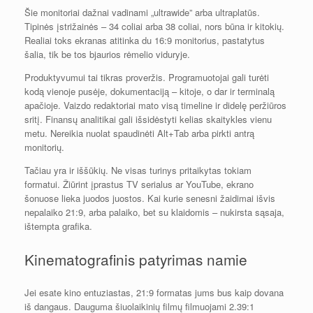
Šie monitoriai dažnai vadinami „ultrawide” arba ultraplatūs.
Tipinės įstrižainės – 34 coliai arba 38 coliai, nors būna ir kitokių.
Realiai toks ekranas atitinka du 16:9 monitorius, pastatytus
šalia, tik be tos bjaurios rėmelio viduryje.
Produktyvumui tai tikras proveržis. Programuotojai gali turėti
kodą vienoje pusėje, dokumentaciją – kitoje, o dar ir terminalą
apačioje. Vaizdo redaktoriai mato visą timeline ir didelę peržiūros
sritį. Finansų analitikai gali išsidėstyti kelias skaitykles vienu
metu. Nereikia nuolat spaudinėti Alt+Tab arba pirkti antrą
monitorių.
Tačiau yra ir iššūkių. Ne visas turinys pritaikytas tokiam
formatui. Žiūrint įprastus TV serialus ar YouTube, ekrano
šonuose lieka juodos juostos. Kai kurie senesni žaidimai išvis
nepalaiko 21:9, arba palaiko, bet su klaidomis – nukirsta sąsaja,
ištempta grafika.
Kinematografinis patyrimas namie
Jei esate kino entuziastas, 21:9 formatas jums bus kaip dovana
iš dangaus. Dauguma šiuolaikinių filmų filmuojami 2.39:1