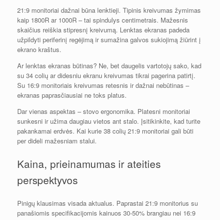
21:9 monitoriai dažnai būna lenktieji. Tipinis kreivumas žymimas
kaip 1800R ar 1000R – tai spindulys centimetrais. Mažesnis
skaičius reiškia stipresnį kreivumą. Lenktas ekranas padeda
užpildyti periferinį regėjimą ir sumažina galvos sukiojimą žiūrint į
ekrano kraštus.
Ar lenktas ekranas būtinas? Ne, bet daugelis vartotojų sako, kad
su 34 colių ar didesniu ekranu kreivumas tikrai pagerina patirtį.
Su 16:9 monitoriais kreivumas retesnis ir dažnai nebūtinas –
ekranas paprasčiausiai ne toks platus.
Dar vienas aspektas – stovo ergonomika. Platesni monitoriai
sunkesni ir užima daugiau vietos ant stalo. Įsitikinkite, kad turite
pakankamai erdvės. Kai kurie 38 colių 21:9 monitoriai gali būti
per dideli mažesniam stalui.
Kaina, prieinamumas ir ateities
perspektyvos
Pinigų klausimas visada aktualus. Paprastai 21:9 monitorius su
panašiomis specifikacijomis kainuos 30-50% brangiau nei 16:9