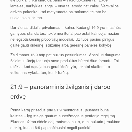
lentelės, naršyklės langai – visa tai atrodo natūraliai. Vertikalios
erdvės pakanka, kad matytumėte pakankamai teksto be
nuolatinio slinkimo.
Dar vienas didelis privalumas – kaina. Kadangi 16:9 yra masinės
gamybos standartas, tokie monitoriai paprastai kainuoja mažiau
nei egzotiškesnių proporcijų modeliai. Už tuos pačius pinigus
galite gauti didesnę įstrižainę arba geresnę panelės kokybę.
Žaidimams 16:9 taip pat puikus pasirinkimas. Absoliuti dauguma
žaidimų kūrėjų testuoja savo produktus būtent šiuo formatu. Tai
reiškia, kad sąsaja bus gerai išdėstyta, tekstai skaitomi, o
veiksmas vyksta ten, kur ir turėtų.
21:9 – panoraminis žvilgsnis į darbo
erdvę
Pirmą kartą prisėdus prie 21:9 monitoriaus, jausmas būna
keistas – lyg staiga gautum superžmogaus periferiją regėjimą.
Ekranas užima didelę dalį matymo lauko, o tai sukuria įtraukimo
efektą, kurio 16:9 paprasčiausiai negali pasiekti.