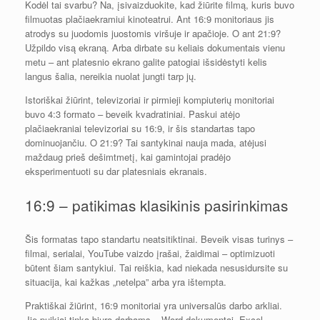
Kodėl tai svarbu? Na, įsivaizduokite, kad žiūrite filmą, kuris buvo
filmuotas plačiaekramiui kinoteatrui. Ant 16:9 monitoriaus jis
atrodys su juodomis juostomis viršuje ir apačioje. O ant 21:9?
Užpildo visą ekraną. Arba dirbate su keliais dokumentais vienu
metu – ant platesnio ekrano galite patogiai išsidėstyti kelis
langus šalia, nereikia nuolat jungti tarp jų.
Istoriškai žiūrint, televizoriai ir pirmieji kompiuterių monitoriai
buvo 4:3 formato – beveik kvadratiniai. Paskui atėjo
plačiaekraniai televizoriai su 16:9, ir šis standartas tapo
dominuojančiu. O 21:9? Tai santykinai nauja mada, atėjusi
maždaug prieš dešimtmetį, kai gamintojai pradėjo
eksperimentuoti su dar platesniais ekranais.
16:9 – patikimas klasikinis pasirinkimas
Šis formatas tapo standartu neatsitiktinai. Beveik visas turinys –
filmai, serialai, YouTube vaizdo įrašai, žaidimai – optimizuoti
būtent šiam santykiui. Tai reiškia, kad niekada nesusidursite su
situacija, kai kažkas „netelpa” arba yra ištempta.
Praktiškai žiūrint, 16:9 monitoriai yra universalūs darbo arkliai.
Jie puikiai tinka biuro darbams – Word dokumentai, Excel