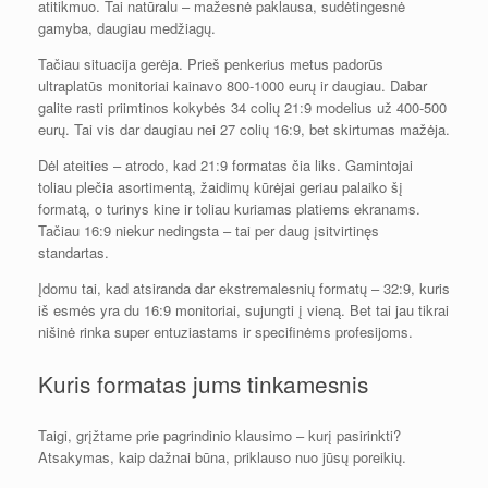
atitikmuo. Tai natūralu – mažesnė paklausa, sudėtingesnė
gamyba, daugiau medžiagų.
Tačiau situacija gerėja. Prieš penkerius metus padorūs
ultraplatūs monitoriai kainavo 800-1000 eurų ir daugiau. Dabar
galite rasti priimtinos kokybės 34 colių 21:9 modelius už 400-500
eurų. Tai vis dar daugiau nei 27 colių 16:9, bet skirtumas mažėja.
Dėl ateities – atrodo, kad 21:9 formatas čia liks. Gamintojai
toliau plečia asortimentą, žaidimų kūrėjai geriau palaiko šį
formatą, o turinys kine ir toliau kuriamas platiems ekranams.
Tačiau 16:9 niekur nedingsta – tai per daug įsitvirtinęs
standartas.
Įdomu tai, kad atsiranda dar ekstremalesnių formatų – 32:9, kuris
iš esmės yra du 16:9 monitoriai, sujungti į vieną. Bet tai jau tikrai
nišinė rinka super entuziastams ir specifinėms profesijoms.
Kuris formatas jums tinkamesnis
Taigi, grįžtame prie pagrindinio klausimo – kurį pasirinkti?
Atsakymas, kaip dažnai būna, priklauso nuo jūsų poreikių.