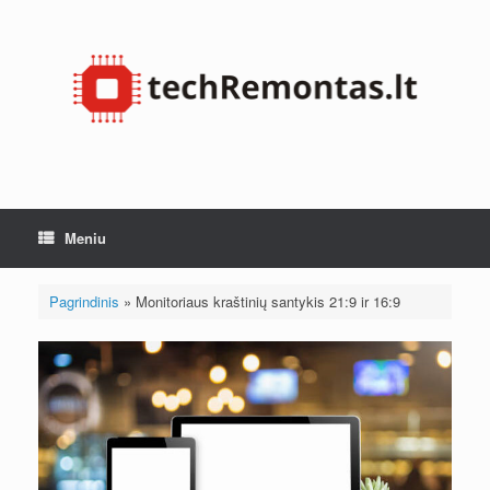
Pereiti
prie
turinio
Meniu
Pagrindinis
»
Monitoriaus kraštinių santykis 21:9 ir 16:9