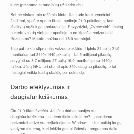
kurie įprastame ekrane būtų už kadro ribų.
Bet ne viskas taip rožėmis klota. Kai kurie konkurenciniai
žaidimai, ypač e-sporto titulai, apriboja 21:9 palaikymą, kad
išlaikytų sąžiningą konkurenciją. Pavyzdžiui, „Overwatch” tiesiog
nukerta vaizdą viršuje ir apačioje, o ne išplečia horizontaliai.
Rezultatas? Matote mažiau nei 16:9 vartotojai.
Taip pat reikia stipresnės vaizdo plokštės. Tipinis 34 colių 21:9
monitorius turi 3440×1440 pikselių – tai 5 milijonai pikselių,
palyginti su 3.7 milijono 27 colių 16:9 monitoriuje su 1440p
raiška. Jūsų GPU turi stumti apie 35% daugiau pikselių, o tai
tiesiogiai veikia kadrų skaičių per sekundę.
Darbo efektyvumas ir
daugiafunkciškumas
Čia 21:9 tikrai šviečia. Jei jūsų darbas susijęs su
daugiafunkciškumu – o kieno šiais laikais ne? – papildoma
horizontali erdvė yra neįkainojama. Windows 11 turi puikią langų
valdymo sistemą, kuri leidžia greitai išdėstyti programas šalia