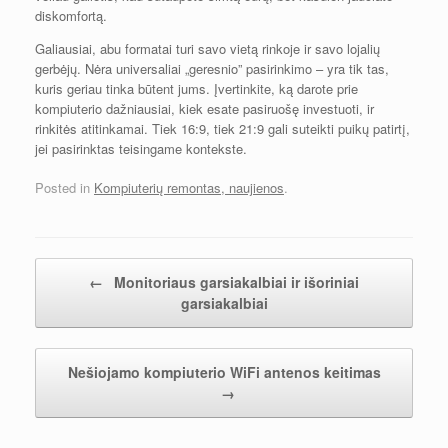
diskomfortą.
Galiausiai, abu formatai turi savo vietą rinkoje ir savo lojalių
gerbėjų. Nėra universaliai „geresnio” pasirinkimo – yra tik tas,
kuris geriau tinka būtent jums. Įvertinkite, ką darote prie
kompiuterio dažniausiai, kiek esate pasiruošę investuoti, ir
rinkitės atitinkamai. Tiek 16:9, tiek 21:9 gali suteikti puikų patirtį,
jei pasirinktas teisingame kontekste.
Posted in
Kompiuterių remontas, naujienos
.
Įrašų navigacija
←
Monitoriaus garsiakalbiai ir išoriniai
garsiakalbiai
Nešiojamo kompiuterio WiFi antenos keitimas
→