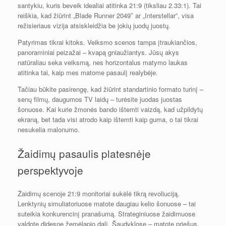
santykiu, kuris beveik idealiai atitinka 21:9 (tiksliau 2.33:1). Tai
reiškia, kad žiūrint „Blade Runner 2049″ ar „Interstellar”, visa
režisieriaus vizija atsiskleidžia be jokių juodų juostų.
Patyrimas tikrai kitoks. Veiksmo scenos tampa įtraukiančios,
panoraminiai peizažai – kvapą gniaužiantys. Jūsų akys
natūraliau seka veiksmą, nes horizontalus matymo laukas
atitinka tai, kaip mes matome pasaulį realybėje.
Tačiau būkite pasirengę, kad žiūrint standartinio formato turinį –
senų filmų, daugumos TV laidų – turėsite juodas juostas
šonuose. Kai kurie žmonės bando ištemti vaizdą, kad užpildytų
ekraną, bet tada visi atrodo kaip ištemti kaip guma, o tai tikrai
nesukelia malonumo.
Žaidimų pasaulis platesnėje
perspektyvoje
Žaidimų scenoje 21:9 monitoriai sukėlė tikrą revoliuciją.
Lenktynių simuliatoriuose matote daugiau kelio šonuose – tai
suteikia konkurencinį pranašumą. Strateginiuose žaidimuose
valdote didesnę žemėlapio dalį. Šaudyklose – matote priešus,