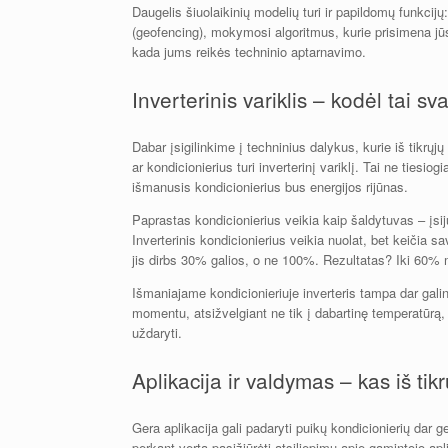
Daugelis šiuolaikinių modelių turi ir papildomų funkcij
(geofencing), mokymosi algoritmus, kurie prisimena jūs
kada jums reikės techninio aptarnavimo.
Inverterinis variklis – kodėl tai sv
Dabar įsigilinkime į techninius dalykus, kurie iš tikrųj
ar kondicionierius turi inverterinį variklį. Tai ne ties
išmanusis kondicionierius bus energijos rijūnas.
Paprastas kondicionierius veikia kaip šaldytuvas – įsij
Inverterinis kondicionierius veikia nuolat, bet keičia sa
jis dirbs 30% galios, o ne 100%. Rezultatas? Iki 60% 
Išmaniajame kondicionieriuje inverteris tampa dar galing
momentu, atsižvelgiant ne tik į dabartinę temperatūrą, b
uždaryti.
Aplikacija ir valdymas – kas iš tik
Gera aplikacija gali padaryti puikų kondicionierių dar g
perkant verta pasižiūrėti atsiliepimų apie gamintojo aplika