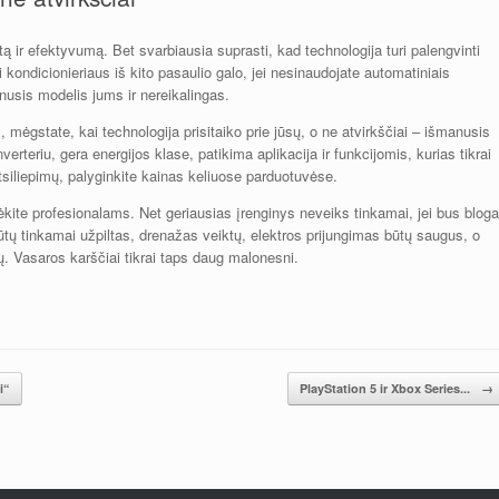
tą ir efektyvumą. Bet svarbiausia suprasti, kad technologija turi palengvinti
 kondicionieriaus iš kito pasaulio galo, jei nesinaudojate automatiniais
anusis modelis jums ir nereikalingas.
s, mėgstate, kai technologija prisitaiko prie jūsų, o ne atvirkščiai – išmanusis
verteriu, gera energijos klase, patikima aplikacija ir funkcijomis, kurias tikrai
tsiliepimų, palyginkite kainas keliuose parduotuvėse.
ėkite profesionalams. Net geriausias įrenginys neveiks tinkamai, jei bus bloga
tų tinkamai užpiltas, drenažas veiktų, elektros prijungimas būtų saugus, o
. Vasaros karščiai tikrai taps daug malonesni.
i“
PlayStation 5 ir Xbox Series...
→