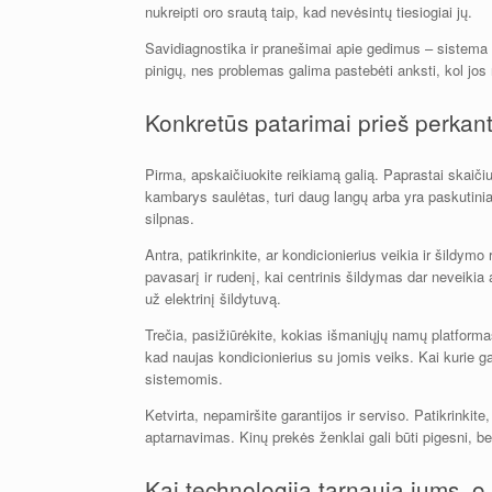
nukreipti oro srautą taip, kad nevėsintų tiesiogiai jų.
Savidiagnostika ir pranešimai apie gedimus – sistema p
pinigų, nes problemas galima pastebėti anksti, kol jos
Konkretūs patarimai prieš perkan
Pirma, apskaičiuokite reikiamą galią. Paprastai skaičiu
kambarys saulėtas, turi daug langų arba yra paskutinia
silpnas.
Antra, patikrinkite, ar kondicionierius veikia ir šildymo 
pavasarį ir rudenį, kai centrinis šildymas dar neveikia 
už elektrinį šildytuvą.
Trečia, pasižiūrėkite, kokias išmaniųjų namų platformas
kad naujas kondicionierius su jomis veiks. Kai kurie g
sistemomis.
Ketvirta, nepamiršite garantijos ir serviso. Patikrinkite
aptarnavimas. Kinų prekės ženklai gali būti pigesni, be
Kai technologija tarnauja jums, o 