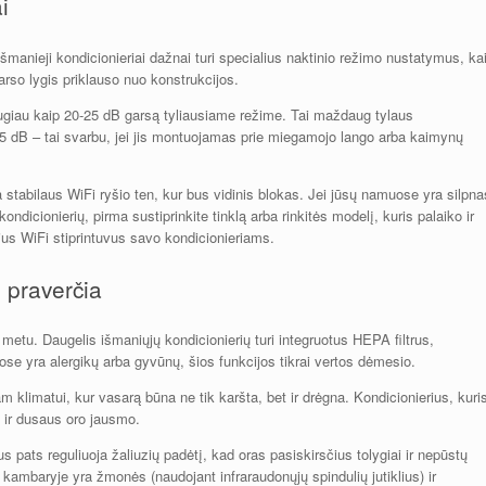
i
šmanieji kondicionieriai dažnai turi specialius naktinio režimo nustatymus, ka
garso lygis priklauso nuo konstrukcijos.
daugiau kaip 20-25 dB garsą tyliausiame režime. Tai maždaug tylaus
-55 dB – tai svarbu, jei jis montuojamas prie miegamojo lango arba kaimynų
stabilaus WiFi ryšio ten, kur bus vidinis blokas. Jei jūsų namuose yra silpna
dicionierių, pirma sustiprinkite tinklą arba rinkitės modelį, kuris palaiko ir
lius WiFi stiprintuvus savo kondicionieriams.
i praverčia
metu. Daugelis išmaniųjų kondicionierių turi integruotus HEPA filtrus,
ose yra alergikų arba gyvūnų, šios funkcijos tikrai vertos dėmesio.
 klimatui, kur vasarą būna ne tik karšta, bet ir drėgna. Kondicionierius, kuri
ų ir dusaus oro jausmo.
s pats reguliuoja žaliuzių padėtį, kad oras pasiskirsčius tolygiai ir nepūstų
ur kambaryje yra žmonės (naudojant infraraudonųjų spindulių jutiklius) ir