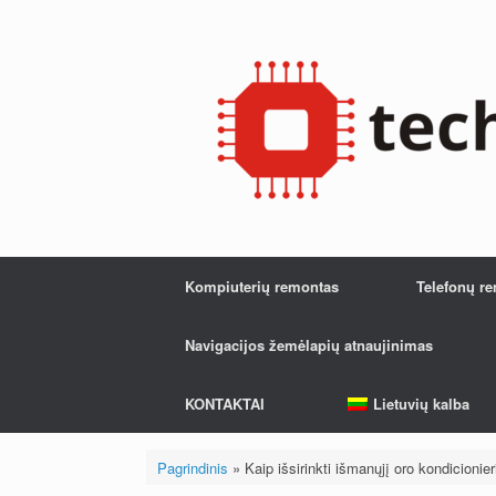
Pereiti
prie
turinio
Kompiuterių remontas
Telefonų r
Navigacijos žemėlapių atnaujinimas
KONTAKTAI
Lietuvių kalba
Pagrindinis
»
Kaip išsirinkti išmanųjį oro kondicionier