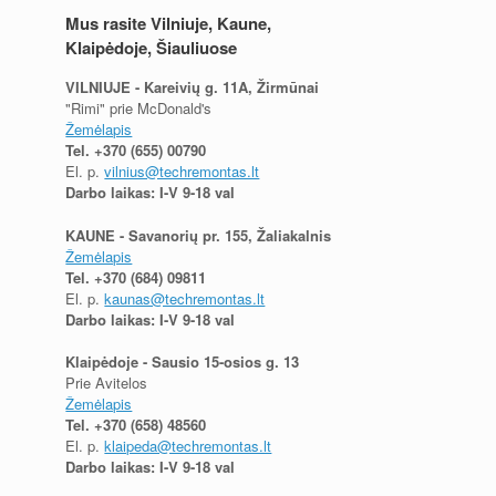
Mus rasite Vilniuje, Kaune,
Klaipėdoje, Šiauliuose
VILNIUJE - Kareivių g. 11A, Žirmūnai
"Rimi" prie McDonald's
Žemėlapis
Tel.
+370 (655) 00790
El. p.
vilnius@techremontas.lt
Darbo laikas: I-V 9-18 val
KAUNE - Savanorių pr. 155, Žaliakalnis
Žemėlapis
Tel.
+370 (684) 09811
El. p.
kaunas@techremontas.lt
Darbo laikas: I-V 9-18 val
Klaipėdoje - Sausio 15-osios g. 13
Prie Avitelos
Žemėlapis
Tel.
+370 (658) 48560
El. p.
klaipeda@techremontas.lt
Darbo laikas: I-V 9-18 val