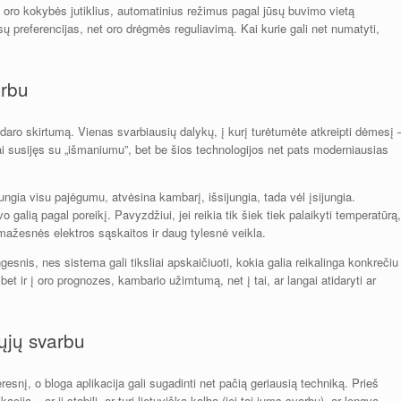
ų: oro kokybės jutiklius, automatinius režimus pagal jūsų buvimo vietą
ų preferencijas, net oro drėgmės reguliavimą. Kai kurie gali net numatyti,
arbu
ų daro skirtumą. Vienas svarbiausių dalykų, į kurį turėtumėte atkreipti dėmesį 
iogiai susijęs su „išmaniumu”, bet be šios technologijos net pats moderniausias
ungia visu pajėgumu, atvėsina kambarį, išsijungia, tada vėl įsijungia.
vo galią pagal poreikį. Pavyzdžiui, jei reikia tik šiek tiek palaikyti temperatūrą,
mažesnės elektros sąskaitos ir daug tylesnė veikla.
esnis, nes sistema gali tiksliai apskaičiuoti, kokia galia reikalinga konkrečiu
et ir į oro prognozes, kambario užimtumą, net į tai, ar langai atidaryti ar
rųjų svarbu
eresnį, o bloga aplikacija gali sugadinti net pačią geriausią techniką. Prieš
ciją – ar ji stabili, ar turi lietuvišką kalbą (jei tai jums svarbu), ar lengva