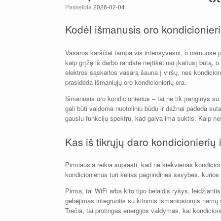
Paskelbta
2026-02-04
Kodėl išmanusis oro kondicionieri
Vasaros karščiai tampa vis intensyvesni, o namuose pr
kaip grįžę iš darbo randate neįtikėtinai įkaitusį butą, o
elektros sąskaitos vasarą šauna į viršų, nes kondicion
prasideda išmaniųjų oro kondicionierių era.
Išmanusis oro kondicionierius – tai ne tik įrenginys su 
gali būti valdoma nuotoliniu būdu ir dažnai padeda suta
gausiu funkcijų spektru, kad galva ima suktis. Kaip nesuk
Kas iš tikrųjų daro kondicionierių
Pirmiausia reikia suprasti, kad ne kiekvienas kondicio
kondicionierius turi kelias pagrindines savybes, kurios jį
Pirma, tai WiFi arba kito tipo belaidis ryšys, leidžiantis
gebėjimas integruotis su kitomis išmaniosiomis namų
Trečia, tai protingas energijos valdymas, kai kondicioni