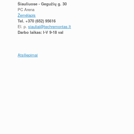
Šiauliuose - Gegužių g. 30
PC Arena
Žemėlapis
Tel.
+370 (652) 95616
El. p.
siauliai@techremontas.lt
Darbo laikas: I-V 9-18 val
Atsiliepimai