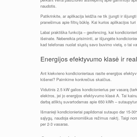
naudotis.
Patikrinkite, ar aplikacija leidžia ne tik įjungti ir išjun
pranešimus apie filtrų būklę. Kai kurios aplikacijos turi
Labai praktiška funkcija – geofencing, kai kondicionieriu
išeinate. Nebereikia prisiminti, ar išjungėte kondicionie
kad telefonas nuolat siųstų savo buvimo vietą, o tai var
Energijos efektyvumo klasė ir real
Ant kiekvieno kondicionieriaus rasite energijos efektyv
kišenei? Paimkime konkrečius skaičius.
Vidutinis 2.5 kW galios kondicionierius per vasarą (ta
elektros, jei jo energijos efektyvumo klasė A. Tai ka
darbą atliktų suvartodamas apie 650 kWh – sutaupytum
Išmanieji kondicionieriai papildomai sutaupo dar 15-30% 
sąlygų, naudoja ekonomiškus režimus naktį. Taigi nors 
per 2-3 vasaras.