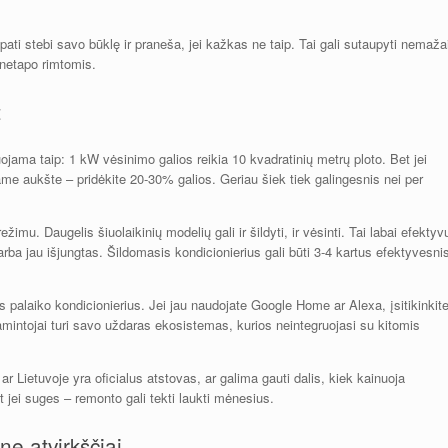
ati stebi savo būklę ir praneša, jei kažkas ne taip. Tai gali sutaupyti nemaža
 netapo rimtomis.
t
ojama taip: 1 kW vėsinimo galios reikia 10 kvadratinių metrų ploto. Bet jei
me aukšte – pridėkite 20-30% galios. Geriau šiek tiek galingesnis nei per
režimu. Daugelis šiuolaikinių modelių gali ir šildyti, ir vėsinti. Tai labai efektyv
arba jau išjungtas. Šildomasis kondicionierius gali būti 3-4 kartus efektyvesni
 palaiko kondicionierius. Jei jau naudojate Google Home ar Alexa, įsitikinkite
amintojai turi savo uždaras ekosistemas, kurios neintegruojasi su kitomis
, ar Lietuvoje yra oficialus atstovas, ar galima gauti dalis, kiek kainuoja
t jei suges – remonto gali tekti laukti mėnesius.
ne atvirkščiai