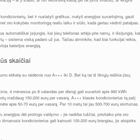
gti kondicionierių, bet ir nustatyti grafikus, matyti energijos suvartojimą, gauti
 net oro kokybės monitoringą realiu laiku ir siūlo, kada geriau vėdinti patalpas.
s automatiškai įsijungia, kai jūsų telefonas artėja prie namų, ir išsijungia, ka
rių – sistema viską padaro už jus. Tačiau atminkite, kad šiai funkcijai reikia,
toja baterijos energiją.
ūs skaičiai
umo etiketę su raidėmis nuo A+++ iki D. Bet ką tai iš tikrųjų reiškia jūsų
rkime, 4 mėnesius po 8 valandas per dieną) gali suvartoti apie 960 kWh
inuotų maždaug 150-200 eurų per vasarą. A+++ klasės kondicionierius tą patį
ėte apie 50-70 eurų per vasarą. Per 10 metų tai jau 500-700 eurų skirtumas.
energijos dėl protingo valdymo – jie nedirba tuščiai, prisitaiko prie oro
išmanusis kondicionierius gali kainuoti 100-200 eurų brangiau, jis atsipirks