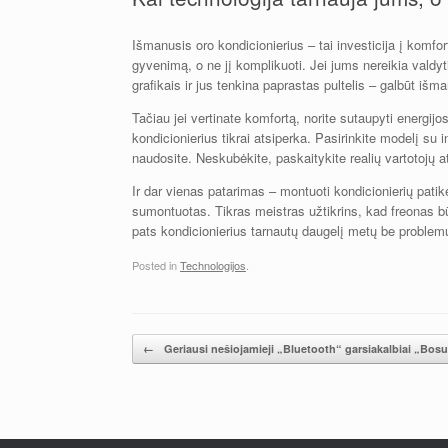
Išmanusis oro kondicionierius – tai investicija į komfor
gyvenimą, o ne jį komplikuoti. Jei jums nereikia valdyti
grafikais ir jus tenkina paprastas pultelis – galbūt išm
Tačiau jei vertinate komfortą, norite sutaupyti energijo
kondicionierius tikrai atsiperka. Pasirinkite modelį su in
naudosite. Neskubėkite, paskaitykite realių vartotojų a
Ir dar vienas patarimas – montuoti kondicionierių patik
sumontuotas. Tikras meistras užtikrins, kad freonas bū
pats kondicionierius tarnautų daugelį metų be problemų
Posted in
Technologijos
.
Įrašų navigacija
←
Geriausi nešiojamieji „Bluetooth“ garsiakalbiai „Bosu