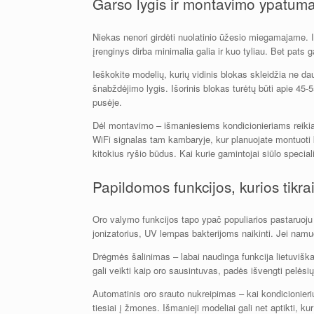
Garso lygis ir montavimo ypatuma
Niekas nenori girdėti nuolatinio ūžesio miegamajame. I
įrenginys dirba minimalia galia ir kuo tyliau. Bet pats 
Ieškokite modelių, kurių vidinis blokas skleidžia ne 
šnabždėjimo lygis. Išorinis blokas turėtų būti apie 45
pusėje.
Dėl montavimo – išmaniesiems kondicionieriams reikia 
WiFi signalas tam kambaryje, kur planuojate montuoti kon
kitokius ryšio būdus. Kai kurie gamintojai siūlo specia
Papildomos funkcijos, kurios tikra
Oro valymo funkcijos tapo ypač populiarios pastaruoju 
jonizatorius, UV lempas bakterijoms naikinti. Jei namu
Drėgmės šalinimas – labai naudinga funkcija lietuviškam
gali veikti kaip oro sausintuvas, padės išvengti pelėsi
Automatinis oro srauto nukreipimas – kai kondicionieriu
tiesiai į žmones. Išmanieji modeliai gali net aptikti, k