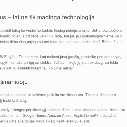
us – tai ne tik madinga technologija
aleisti laiką be vėsinimo kartais tiesiog nebeįmanoma. Bet ar pastebėjote,
 kondicionierius pradeda veikti tik tada, kai jūs jau prakaituojate? Arba kaip
ierius dirba visu pajėgumu net tada, kai namuose nieko nėra? Būtent čia ir
WiFi ryšiu. Tai sistema, kuri mokosi jūsų įpročių, prisitaiko prie oro sąlygų,
upyti nemažai pinigų už elektrą. Tačiau rinkoje jų yra tiek daug, su tokiu
lysti ir išsirinkti būtent tai, ko jums reikia?
 išmaniuoju
nierius su nuotolinio valdymo pulteliu yra išmanusis. Tikrasis išmanusis
 išskiria iš kitų.
 valdyti įrenginį per išmanųjį telefoną iš bet kurios pasaulio vietos. Antra, tai
 sistemomis – Google Home, Amazon Alexa, Apple HomeKit ir panašiai.
erius pats analizuoja, kada ir kaip veikti efektyviausiai.