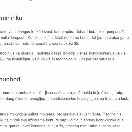
imininku
davo visus langus ir tikėdavosi, kad prapūs. Dabar į butą įeini, paspaudžia
rmaliai kvėpuoti. Kondicionierius šiuolaikiniame bute – tai jau ne prabanga, o
, o nakties metu temperatūra krenta tik iki 25.
tropinius kambarius į malonią oazę? Ir kodėl vienas kondicionierius veikia
dykime išsiaiškinti, kaip veikia ši technologija, kuri per pastaruosius
 nuobodi
nors ir skamba keistai – jis neaušina oro, o ištraukia iš jo šilumą. Taip,
er daug šilumos energijos, ir kondicionierius tiesiog ją paima ir išmeta lauk.
iuos mokykloje galbūt mokėtės, bet greičiausiai užmiršote. Pagrindinis
uris cirkuliuoja uždarame kontūre tarp vidinio ir išorinio kondicionieriaus
greitai garuoti ir vėl kondensuotis, o šių procesų metu arba sugeria, arba