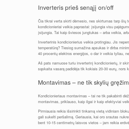
Inverteris prieš senąjį on/off
Čia tikrai verta skirti dėmesio, nes skirtumas tarp šių 
kondicionieriai veikia paprastai: įsijungia visu pajėgu
įsijungia. Tai kaip šviesos jungtukas – arba veikia, arb
Inverterinis kondicionierius veikia protingiau. Jis nepe
temperatūrą? Tiesiog sumažina apsukas ir dirba minimal
40 procentų elektros energijos, o dar ir veikia tyliau, n
Aš pats namuose turiu inverterinį kondicionierių, ir skirt
sąskaita vasarą padidėja tik kokiais 20-30 eurų, nors k
Montavimas – ne tik skylių gręži
Kondicionieriaus montavimas – tai ne tik pakabinti dėžu
montavimas, priklauso, kaip ilgai ir kaip efektyviai vei
Pirmiausia reikia išsirinkti tinkamą vietą vidiniam bloku
gali sukelti peršalimą. Geriausia, kai oro srautas nukre
bent 10-15 centimetrų laisvos vietos – jam reikia erdvės