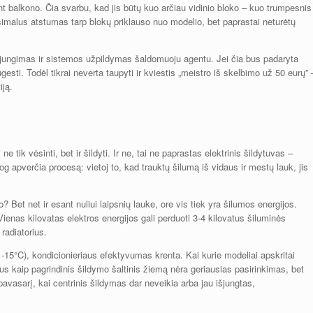
t balkono. Čia svarbu, kad jis būtų kuo arčiau vidinio bloko – kuo trumpesnis
imalus atstumas tarp blokų priklauso nuo modelio, bet paprastai neturėtų
ngimas ir sistemos užpildymas šaldomuoju agentu. Jei čia bus padaryta
ugesti. Todėl tikrai neverta taupyti ir kviestis „meistro iš skelbimo už 50 eurų” 
iją.
 tik vėsinti, bet ir šildyti. Ir ne, tai ne paprastas elektrinis šildytuvas –
iog apverčia procesą: vietoj to, kad trauktų šilumą iš vidaus ir mestų lauk, jis
? Bet net ir esant nuliui laipsnių lauke, ore vis tiek yra šilumos energijos.
 Vienas kilovatas elektros energijos gali perduoti 3-4 kilovatus šiluminės
 radiatorius.
 -15°C), kondicionieriaus efektyvumas krenta. Kai kurie modeliai apskritai
us kaip pagrindinis šildymo šaltinis žiemą nėra geriausias pasirinkimas, bet
pavasarį, kai centrinis šildymas dar neveikia arba jau išjungtas,