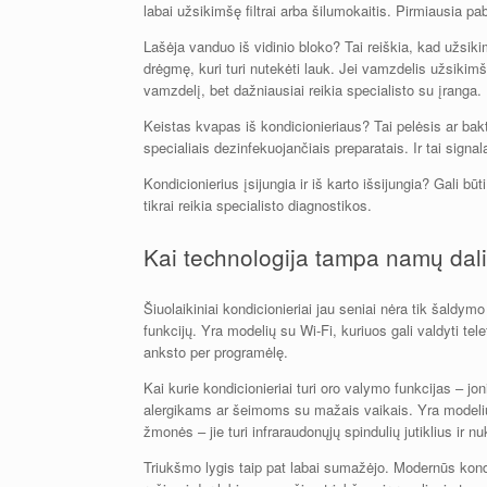
labai užsikimšę filtrai arba šilumokaitis. Pirmiausia pa
Lašėja vanduo iš vidinio bloko? Tai reiškia, kad užsi
drėgmę, kuri turi nutekėti lauk. Jei vamzdelis užsikimš
vamzdelį, bet dažniausiai reikia specialisto su įranga.
Keistas kvapas iš kondicionieriaus? Tai pelėsis ar bakt
specialiais dezinfekuojančiais preparatais. Ir tai signala
Kondicionierius įsijungia ir iš karto išsijungia? Gali 
tikrai reikia specialisto diagnostikos.
Kai technologija tampa namų dal
Šiuolaikiniai kondicionieriai jau seniai nėra tik šaldy
funkcijų. Yra modelių su Wi-Fi, kuriuos gali valdyti tele
anksto per programėlę.
Kai kurie kondicionieriai turi oro valymo funkcijas – jo
alergikams ar šeimoms su mažais vaikais. Yra modelių,
žmonės – jie turi infraraudonųjų spindulių jutiklius ir nu
Triukšmo lygis taip pat labai sumažėjo. Modernūs kondic