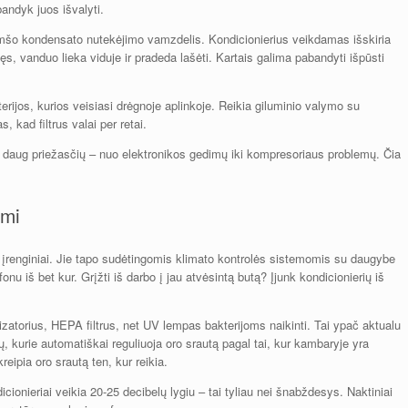
bandyk juos išvalyti.
kimšo kondensato nutekėjimo vamzdelis. Kondicionierius veikdamas išskiria
ęs, vanduo lieka viduje ir pradeda lašėti. Kartais galima pabandyti išpūsti
erijos, kurios veisiasi drėgnoje aplinkoje. Reikia giluminio valymo su
s, kad filtrus valai per retai.
būti daug priežasčių – nuo elektronikos gedimų iki kompresoriaus problemų. Čia
imi
mo įrenginiai. Jie tapo sudėtingomis klimato kontrolės sistemomis su daugybe
fonu iš bet kur. Grįžti iš darbo į jau atvėsintą butą? Įjunk kondicionierių iš
nizatorius, HEPA filtrus, net UV lempas bakterijoms naikinti. Tai ypač aktualu
 kurie automatiškai reguliuoja oro srautą pagal tai, kur kambaryje yra
kreipia oro srautą ten, kur reikia.
ionieriai veikia 20-25 decibelų lygiu – tai tyliau nei šnabždesys. Naktiniai