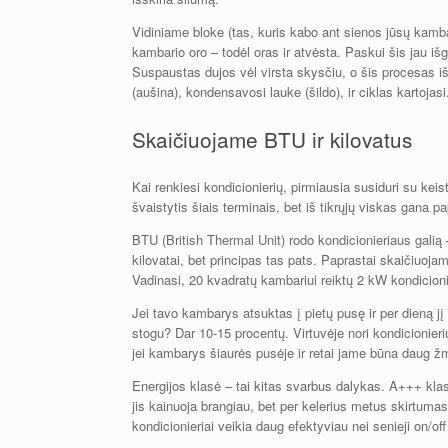
Vidiniame bloke (tas, kuris kabo ant sienos jūsų kamb
kambario oro – todėl oras ir atvėsta. Paskui šis jau iš
Suspaustas dujos vėl virsta skysčiu, o šis procesas išs
(aušina), kondensavosi lauke (šildo), ir ciklas kartojasi
Skaičiuojame BTU ir kilovatus
Kai renkiesi kondicionierių, pirmiausia susiduri su ke
švaistytis šiais terminais, bet iš tikrųjų viskas gana p
BTU (British Thermal Unit) rodo kondicionieriaus galią 
kilovatai, bet principas tas pats. Paprastai skaičiuoja
Vadinasi, 20 kvadratų kambariui reiktų 2 kW kondicionie
Jei tavo kambarys atsuktas į pietų pusę ir per dieną j
stogu? Dar 10-15 procentų. Virtuvėje nori kondicionierių
jei kambarys šiaurės pusėje ir retai jame būna daug žmo
Energijos klasė – tai kitas svarbus dalykas. A+++ klas
jis kainuoja brangiau, bet per kelerius metus skirtuma
kondicionieriai veikia daug efektyviau nei senieji on/off 