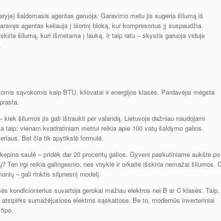
aryje) šaldomasis agentas garuoja. Garavimo metu jis sugeria šilumą iš
garavęs agentas keliauja į išorinį bloką, kur kompresorius jį suspaudžia.
kiria šilumą, kuri išmetama į lauką. Ir taip ratu – skystis garuoja viduje
.
istomis sąvokomis kaip BTU, kilovatai ir energijos klasės. Pardavėjai mėgsta
aprasta.
– kiek šilumos jis gali ištraukti per valandą. Lietuvoje dažniau naudojami
ma taip: vienam kvadratiniam metrui reikia apie 100 vatų šaldymo galios.
riaus. Bet čia tik apytikslė formulė.
į kepina saulė – pridėk dar 20 procentų galios. Gyveni paskutiniame aukšte po
? Ten irgi reikia galingesnio, nes viryklė ir orkaitė išskiria nemažai šilumos. 
nių – gali rinktis silpnesnį modelį.
ės kondicionierius suvartoja gerokai mažiau elektros nei B ar C klasės. Taip,
s atsipirks sumažėjusiose elektros sąskaitose. Be to, modernūs inverteriniai
tipo.