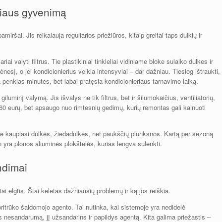
eriaus gyvenimą
miršai. Jis reikalauja reguliarios priežiūros, kitaip greitai taps dulkių ir
iai valyti filtrus. Tie plastikiniai tinkleliai vidiniame bloke sulaiko dulkes ir
esį, o jei kondicionierius veikia intensyviai – dar dažniau. Tiesiog ištraukti,
a penkias minutes, bet labai pratęsia kondicionieriaus tarnavimo laiką.
giluminį valymą. Jis išvalys ne tik filtrus, bet ir šilumokaičius, ventiliatorių,
-60 eurų, bet apsaugo nuo rimtesnių gedimų, kurių remontas gali kainuoti
ame kaupiasi dulkės, žiedadulkės, net paukščių plunksnos. Kartą per sezoną
 ten yra plonos aliuminės plokštelės, kurias lengva sulenkti.
ndimai
stai elgtis. Štai keletas dažniausių problemų ir ką jos reiškia.
 pritrūko šaldomojo agento. Tai nutinka, kai sistemoje yra nedidelė
s nesandarumą, jį užsandarins ir papildys agentą. Kita galima priežastis –