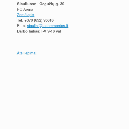
Šiauliuose - Gegužių g. 30
PC Arena
Žemėlapis
Tel.
+370 (652) 95616
El. p.
siauliai@techremontas.lt
Darbo laikas: I-V 9-18 val
Atsiliepimai