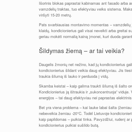
Išorinis blokas paprastai kabinamas ant fasado arba an
vamzdelių traktas, tuo efektyviau veiks sistema. Maks
viršyti 15-20 metrų.
Pats svarbiausias montavimo momentas – vamzdelių ju
klaidų, kondicionierius gali visai neveikti arba greitai s
geriau mokėti normalią kainą įmonei, kuri duoda garant
Šildymas žiemą – ar tai veikia?
Daugelis žmonių net nežino, kad jų kondicionierius gali ne
kondicionierius šildant veikia daug efektyviau. Jis ties
traukia šilumą iš lauko ir perduoda į vidų.
Skamba keistai – kaip galima traukti šilumą iš šalto oro
Kondicionierius ją ištraukia ir „sukoncentruoja” viduje.
energijos – tai daug efektyviau nei paprastas elektrinis
Bet yra viena problema – kai lauke labai šalta (žemiau
nebeveikia žemiau -20°C. Todėl Lietuvoje kondicionieri
kaip papildomas – puikiai tinka. Pavyzdžiui, rudenį ar 
kondicionierius puikiai sušildo butą.