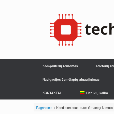
Pereiti
prie
turinio
Kompiuterių remontas
Telefonų r
Navigacijos žemėlapių atnaujinimas
KONTAKTAI
Lietuvių kalba
Pagrindinis
»
Kondicionierius bute: išmanioji klimato 