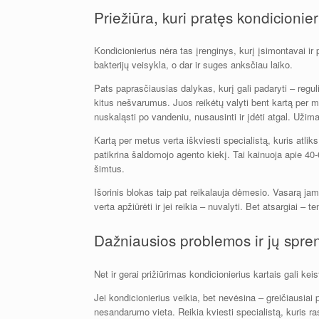
Priežiūra, kuri pratęs kondicioni
Kondicionierius nėra tas įrenginys, kurį įsimontavai ir pa
bakterijų veisykla, o dar ir suges anksčiau laiko.
Pats paprasčiausias dalykas, kurį gali padaryti – reguliar
kitus nešvarumus. Juos reikėtų valyti bent kartą per mėn
nuskaląsti po vandeniu, nusausinti ir įdėti atgal. Užim
Kartą per metus verta iškviesti specialistą, kuris atliks 
patikrina šaldomojo agento kiekį. Tai kainuoja apie 40
šimtus.
Išorinis blokas taip pat reikalauja dėmesio. Vasarą j
verta apžiūrėti ir jei reikia – nuvalyti. Bet atsargiai –
Dažniausios problemos ir jų spre
Net ir gerai prižiūrimas kondicionierius kartais gali kei
Jei kondicionierius veikia, bet nevėsina – greičiausiai
nesandarumo vieta. Reikia kviesti specialistą, kuris ra