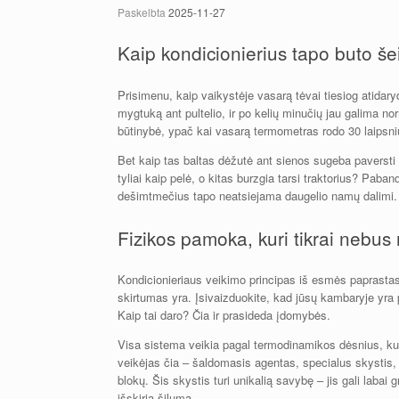
Paskelbta
2025-11-27
Kaip kondicionierius tapo buto še
Prisimenu, kaip vaikystėje vasarą tėvai tiesiog atidary
mygtuką ant pultelio, ir po kelių minučių jau galima no
būtinybė, ypač kai vasarą termometras rodo 30 laipsnių
Bet kaip tas baltas dėžutė ant sienos sugeba paversti 
tyliai kaip pelė, o kitas burzgia tarsi traktorius? Paban
dešimtmečius tapo neatsiejama daugelio namų dalimi.
Fizikos pamoka, kuri tikrai nebus
Kondicionieriaus veikimo principas iš esmės paprastas, 
skirtumas yra. Įsivaizduokite, kad jūsų kambaryje yra p
Kaip tai daro? Čia ir prasideda įdomybės.
Visa sistema veikia pagal termodinamikos dėsnius, kur
veikėjas čia – šaldomasis agentas, specialus skystis, k
blokų. Šis skystis turi unikalią savybę – jis gali labai 
išskiria šilumą.