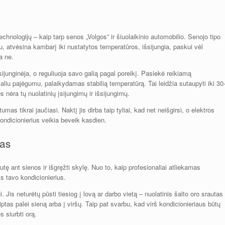
technologijų – kaip tarp senos „Volgos” ir šiuolaikinio automobilio. Senojo tipo
mu, atvėsina kambarį iki nustatytos temperatūros, išsijungia, paskui vėl
a ne.
rsijunginėja, o reguliuoja savo galią pagal poreikį. Pasiekė reikiamą
iu pajėgumu, palaikydamas stabilią temperatūrą. Tai leidžia sutaupyti iki 30
es nėra tų nuolatinių įsijungimų ir išsijungimų.
umas tikrai jaučiasi. Naktį jis dirba taip tyliai, kad net neišgirsi, o elektros
ondicionierius veikia beveik kasdien.
mas
tę ant sienos ir išgręžti skylę. Nuo to, kaip profesionaliai atliekamas
ks tavo kondicionierius.
i. Jis neturėtų pūsti tiesiog į lovą ar darbo vietą – nuolatinis šalto oro srautas
iptas palei sieną arba į viršų. Taip pat svarbu, kad virš kondicionieriaus būtų
 siurbti orą.