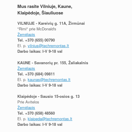
Mus rasite Vilniuje, Kaune,
Klaipėdoje, Šiauliuose
VILNIUJE - Kareivių g. 11A, Žirmūnai
"Rimi" prie McDonald's
Žemėlapis
Tel.
+370 (655) 00790
El. p.
vilnius@techremontas.lt
Darbo laikas: I-V 9-18 val
KAUNE - Savanorių pr. 155, Žaliakalnis
Žemėlapis
Tel.
+370 (684) 09811
El. p.
kaunas@techremontas.lt
Darbo laikas: I-V 9-18 val
Klaipėdoje - Sausio 15-osios g. 13
Prie Avitelos
Žemėlapis
Tel.
+370 (658) 48560
El. p.
klaipeda@techremontas.lt
Darbo laikas: I-V 9-18 val