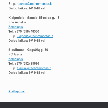
El. p.
kaunas@techremontas.lt
Darbo laikas: I-V 9-18 val
Klaipėdoje - Sausio 15-osios g. 13
Prie Avitelos
Žemėlapis
Tel.
+370 (658) 48560
El. p.
klaipeda@techremontas.lt
Darbo laikas: I-V 9-18 val
Šiauliuose - Gegužių g. 30
PC Arena
Žemėlapis
Tel.
+370 (652) 95616
El. p.
siauliai@techremontas.lt
Darbo laikas: I-V 9-18 val
Atsiliepimai