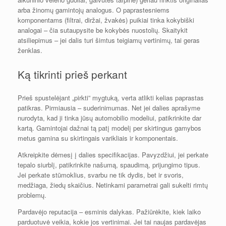
arba žinomų gamintojų analogus. O paprastesniems
komponentams (filtrai, diržai, žvakės) puikiai tinka kokybiški
analogai – čia sutaupysite be kokybės nuostolių. Skaitykit
atsiliepimus – jei dalis turi šimtus teigiamų vertinimų, tai geras
ženklas.
Ką tikrinti prieš perkant
Prieš spustelėjant „pirkti” mygtuką, verta atlikti kelias paprastas
patikras. Pirmiausia – suderinimumas. Net jei dalies aprašyme
nurodyta, kad ji tinka jūsų automobilio modeliui, patikrinkite dar
kartą. Gamintojai dažnai tą patį modelį per skirtingus gamybos
metus gamina su skirtingais varikliais ir komponentais.
Atkreipkite dėmesį į dalies specifikacijas. Pavyzdžiui, jei perkate
tepalo siurblį, patikrinkite našumą, spaudimą, prijungimo tipus.
Jei perkate stūmoklius, svarbu ne tik dydis, bet ir svoris,
medžiaga, žiedų skaičius. Netinkami parametrai gali sukelti rimtų
problemų.
Pardavėjo reputacija – esminis dalykas. Pažiūrėkite, kiek laiko
parduotuvė veikia, kokie jos vertinimai. Jei tai naujas pardavėjas