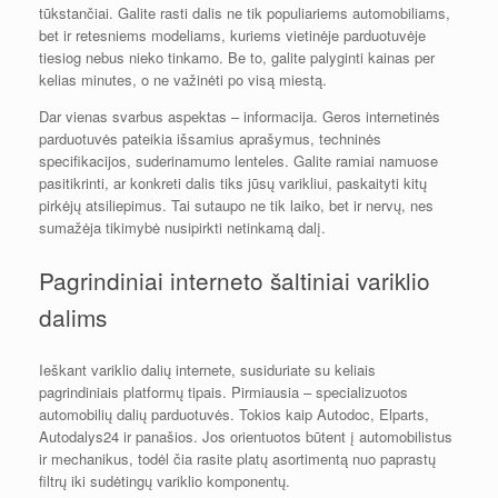
tūkstančiai. Galite rasti dalis ne tik populiariems automobiliams,
bet ir retesniems modeliams, kuriems vietinėje parduotuvėje
tiesiog nebus nieko tinkamo. Be to, galite palyginti kainas per
kelias minutes, o ne važinėti po visą miestą.
Dar vienas svarbus aspektas – informacija. Geros internetinės
parduotuvės pateikia išsamius aprašymus, techninės
specifikacijos, suderinamumo lenteles. Galite ramiai namuose
pasitikrinti, ar konkreti dalis tiks jūsų varikliui, paskaityti kitų
pirkėjų atsiliepimus. Tai sutaupo ne tik laiko, bet ir nervų, nes
sumažėja tikimybė nusipirkti netinkamą dalį.
Pagrindiniai interneto šaltiniai variklio
dalims
Ieškant variklio dalių internete, susiduriate su keliais
pagrindiniais platformų tipais. Pirmiausia – specializuotos
automobilių dalių parduotuvės. Tokios kaip Autodoc, Elparts,
Autodalys24 ir panašios. Jos orientuotos būtent į automobilistus
ir mechanikus, todėl čia rasite platų asortimentą nuo paprastų
filtrų iki sudėtingų variklio komponentų.