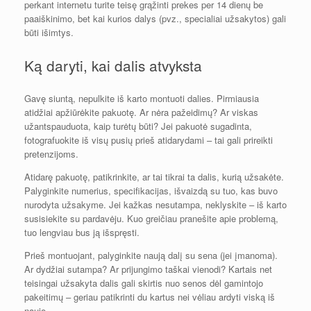
perkant internetu turite teisę grąžinti prekes per 14 dienų be
paaiškinimo, bet kai kurios dalys (pvz., specialiai užsakytos) gali
būti išimtys.
Ką daryti, kai dalis atvyksta
Gavę siuntą, nepulkite iš karto montuoti dalies. Pirmiausia
atidžiai apžiūrėkite pakuotę. Ar nėra pažeidimų? Ar viskas
užantspauduota, kaip turėtų būti? Jei pakuotė sugadinta,
fotografuokite iš visų pusių prieš atidarydami – tai gali prireikti
pretenzijoms.
Atidarę pakuotę, patikrinkite, ar tai tikrai ta dalis, kurią užsakėte.
Palyginkite numerius, specifikacijas, išvaizdą su tuo, kas buvo
nurodyta užsakyme. Jei kažkas nesutampa, neklyskite – iš karto
susisiekite su pardavėju. Kuo greičiau pranešite apie problemą,
tuo lengviau bus ją išspręsti.
Prieš montuojant, palyginkite naują dalį su sena (jei įmanoma).
Ar dydžiai sutampa? Ar prijungimo taškai vienodi? Kartais net
teisingai užsakyta dalis gali skirtis nuo senos dėl gamintojo
pakeitimų – geriau patikrinti du kartus nei vėliau ardyti viską iš
naujo.