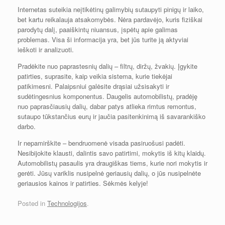
Internetas suteikia neįtikėtinų galimybių sutaupyti pinigų ir laiko,
bet kartu reikalauja atsakomybės. Nėra pardavėjo, kuris fiziškai
parodytų dalį, paaiškintų niuansus, įspėtų apie galimas
problemas. Visa ši informacija yra, bet jūs turite ją aktyviai
ieškoti ir analizuoti.
Pradėkite nuo paprastesnių dalių – filtrų, diržų, žvakių. Įgykite
patirties, suprasite, kaip veikia sistema, kurie tiekėjai
patikimesni. Palaipsniui galėsite drąsiai užsisakyti ir
sudėtingesnius komponentus. Daugelis automobilistų, pradėję
nuo paprasčiausių dalių, dabar patys atlieka rimtus remontus,
sutaupo tūkstančius eurų ir jaučia pasitenkinimą iš savarankiško
darbo.
Ir nepamirškite – bendruomenė visada pasiruošusi padėti.
Nesibijokite klausti, dalintis savo patirtimi, mokytis iš kitų klaidų.
Automobilistų pasaulis yra draugiškas tiems, kurie nori mokytis ir
gerėti. Jūsų variklis nusipelnė geriausių dalių, o jūs nusipelnėte
geriausios kainos ir patirties. Sėkmės kelyje!
Posted in
Technologijos
.