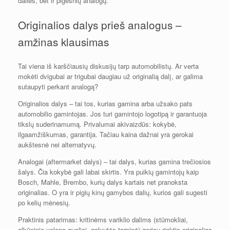
dalies, bet ir pigesnių analogų.
Originalios dalys prieš analogus –
amžinas klausimas
Tai viena iš karščiausių diskusijų tarp automobilistų. Ar verta
mokėti dvigubai ar trigubai daugiau už originalią dalį, ar galima
sutaupyti perkant analogą?
Originalios dalys – tai tos, kurias gamina arba užsako pats
automobilio gamintojas. Jos turi gamintojo logotipą ir garantuoja
tikslų suderinamumą. Privalumai akivaizdūs: kokybė,
ilgaamžiškumas, garantija. Tačiau kaina dažnai yra gerokai
aukštesnė nei alternatyvų.
Analogai (aftermarket dalys) – tai dalys, kurias gamina trečiosios
šalys. Čia kokybė gali labai skirtis. Yra puikių gamintojų kaip
Bosch, Mahle, Brembo, kurių dalys kartais net pranoksta
originalias. O yra ir pigių kinų gamybos dalių, kurios gali sugesti
po kelių mėnesių.
Praktinis patarimas: kritinėms variklio dalims (stūmokliai,
alkūninio veleno guoliai, galvutės tarpinė) geriau rinktis originalias