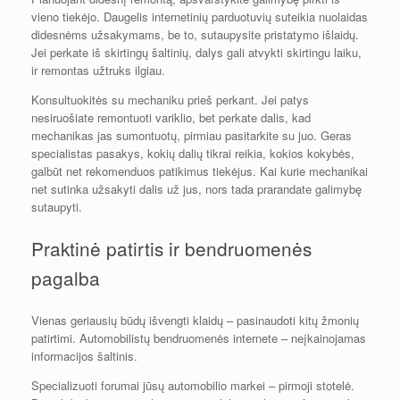
vieno tiekėjo. Daugelis internetinių parduotuvių suteikia nuolaidas
didesnėms užsakymams, be to, sutaupysite pristatymo išlaidų.
Jei perkate iš skirtingų šaltinių, dalys gali atvykti skirtingu laiku,
ir remontas užtruks ilgiau.
Konsultuokitės su mechaniku prieš perkant. Jei patys
nesiruošiate remontuoti variklio, bet perkate dalis, kad
mechanikas jas sumontuotų, pirmiau pasitarkite su juo. Geras
specialistas pasakys, kokių dalių tikrai reikia, kokios kokybės,
galbūt net rekomenduos patikimus tiekėjus. Kai kurie mechanikai
net sutinka užsakyti dalis už jus, nors tada prarandate galimybę
sutaupyti.
Praktinė patirtis ir bendruomenės
pagalba
Vienas geriausių būdų išvengti klaidų – pasinaudoti kitų žmonių
patirtimi. Automobilistų bendruomenės internete – neįkainojamas
informacijos šaltinis.
Specializuoti forumai jūsų automobilio markei – pirmoji stotelė.