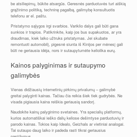
be atsiliepimų, būkite atsargūs. Geresnės parduotuvės turi aiškią
grąžinimo politiką, techninę pagalbą, galimybę konsultuotis
telefonu ar el. paštu.
Pristatymo sąlygos irgi svarbios. Variklio dalys gali būti gana
sunkios ir trapios. Patikrinkite, kaip jos bus supakuotos, ar yra
draudimas, kiek laiko užtruks pristatymas. Jei skubate
remontuoti automobilį, pigesnė siunta iš Kinijos per mėnesį gali
būti ne geriausia idėja, nors ir sutaupytumėte keliolika eurų.
Kainos palyginimas ir sutaupymo
galimybės
Vienas didžiausių internetinių pirkimų privalumų – galimybė
greitai palyginti kainas. Tačiau čia reikia šiek tiek gudrybės. Ne
visada pigiausia kaina reiškia geriausią sandorį.
Naudokite kainų palyginimo svetaines. Yra specialių platformų,
kurios automatiškai ieško dalių keliose dešimtyse parduotuvių ir
parodo kainas. Tokios kaip Idealo, Geizhals ar vietiniai analogai.
Tai sutaupo daug laiko ir padeda rasti tikrai geriausius
pasiūlymus.