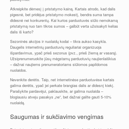
Atkreipkite dėmesį į pristatymo kainą. Kartais atrodo, kad dalis
pigesnė, bet pridėjus pristatymo mokestį, bendra suma tampa
didesnė nei konkurentų. Kai kurios parduotuvės siūlo nemokamą
pristatymą nuo tam tikros sumos – galbūt verta užsisakyti kelias
dalis iš karto?
Sezoninės akcijos ir nuolaidų kodai – tikra aukso kasykla.
Daugelis internetinių parduotuvių reguliariai organizuoja
išpardavimus, ypač prieš sezonus (pvz., prieš žiemą ar vasarą).
Užsiprenumeruokite jūsų mėgstamų parduotuvių naujienlaiškius
– dažnai naujiems prenumeratoriams siūlomos papildomos
nuolaidos.
Nevenkite derėtis. Taip, net internetinėse parduotuvėse kartais
galima derėtis, ypač jei perkate brangias dalis ar didesnį kiekį.
Parašykite pardavėjui, paklauskite, ar galima nuolaida –
blogiausiu atveju pasakys „ne”, bet dažnai galite gauti 5-10%
nuolaidą.
Saugumas ir sukčiavimo vengimas