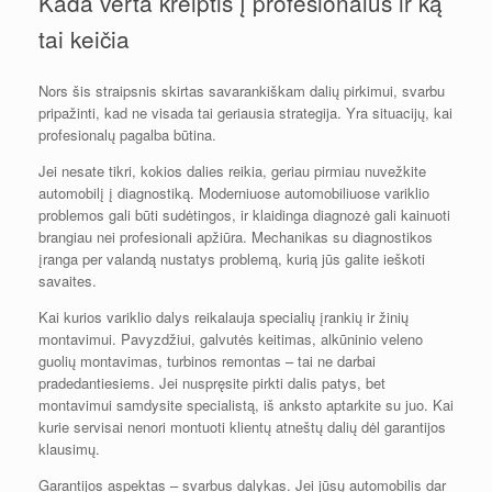
Kada verta kreiptis į profesionalus ir ką
tai keičia
Nors šis straipsnis skirtas savarankiškam dalių pirkimui, svarbu
pripažinti, kad ne visada tai geriausia strategija. Yra situacijų, kai
profesionalų pagalba būtina.
Jei nesate tikri, kokios dalies reikia, geriau pirmiau nuvežkite
automobilį į diagnostiką. Moderniuose automobiliuose variklio
problemos gali būti sudėtingos, ir klaidinga diagnozė gali kainuoti
brangiau nei profesionali apžiūra. Mechanikas su diagnostikos
įranga per valandą nustatys problemą, kurią jūs galite ieškoti
savaites.
Kai kurios variklio dalys reikalauja specialių įrankių ir žinių
montavimui. Pavyzdžiui, galvutės keitimas, alkūninio veleno
guolių montavimas, turbinos remontas – tai ne darbai
pradedantiesiems. Jei nuspręsite pirkti dalis patys, bet
montavimui samdysite specialistą, iš anksto aptarkite su juo. Kai
kurie servisai nenori montuoti klientų atneštų dalių dėl garantijos
klausimų.
Garantijos aspektas – svarbus dalykas. Jei jūsų automobilis dar