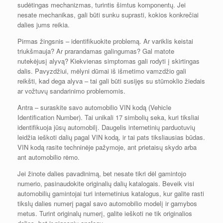
sudėtingas mechanizmas, turintis šimtus komponentų. Jei
nesate mechanikas, gali būti sunku suprasti, kokios konkrečiai
dalies jums reikia.
Pirmas žingsnis – identifikuokite problemą. Ar variklis keistai
triukšmauja? Ar prarandamas galingumas? Gal matote
nutekėjusį alyvą? Kiekvienas simptomas gali rodyti į skirtingas
dalis. Pavyzdžiui, mėlyni dūmai iš išmetimo vamzdžio gali
reikšti, kad dega alyva – tai gali būti susijęs su stūmoklio žiedais
ar vožtuvų sandarinimo problemomis.
Antra – suraskite savo automobilio VIN kodą (Vehicle
Identification Number). Tai unikali 17 simbolių seka, kuri tiksliai
identifikuoja jūsų automobilį. Daugelis internetinių parduotuvių
leidžia ieškoti dalių pagal VIN kodą, ir tai pats tiksliausias būdas.
VIN kodą rasite techninėje pažymoje, ant prietaisų skydo arba
ant automobilio rėmo.
Jei žinote dalies pavadinimą, bet nesate tikri dėl gamintojo
numerio, pasinaudokite originalių dalių katalogais. Beveik visi
automobilių gamintojai turi internetinius katalogus, kur galite rasti
tikslų dalies numerį pagal savo automobilio modelį ir gamybos
metus. Turint originalų numerį, galite ieškoti ne tik originalios