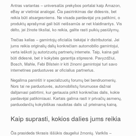
Antras variantas – universalūs prekybos portalai kaip Amazon,
eBay ar vietiniai analogai. Čia pasirinkimas dar didesnis, bet
reikia būti atsargesniems. Ne visada pardavėjai yra patikimi, o
produktų aprašymai gali būti neišsamūs ar net klaidinantys. Vis
dėlto, jei žinote tiksliai, ko reikia, galite rasti puikių pasiūlymų.
Trečias kelias – gamintojų oficialūs tiekėjai ir distributoriai. Jei
jums reikia originalių dalių konkrečiam automobilio gamintojui,
verta ieškoti jų autorizuotų partnerių internete. Taip, kaina gali
būti didesnė, bet ir kokybės garantija stipresnė. Pavyzdžiui,
Bosch, Mahle, Febi Bilstein ir kiti žinomi gamintojai turi savo
internetines parduotuves ar oficialius partnerius.
Negalima pamiršti ir specializuotų forumų bei bendruomenių.
Nors tai ne parduotuvės, automobilistų forumuose dažnai
dalijamasi patirtimi, kur geriausia pirkti konkrečias dalis, kokie
pardavėjai patikimiausi. Kartais galima rasti ir privačių asmenų,
parduodančių kokybiškas naudotas dalis už prieinamą kainą.
Kaip suprasti, kokios dalies jums reikia
Čia prasideda tikrasis iššūkis daugeliui žmonių. Variklis –