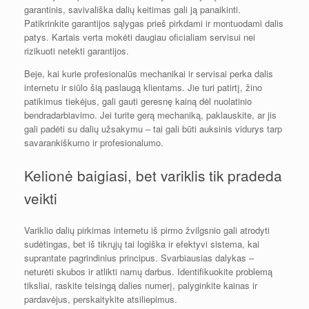
garantinis, savivališka dalių keitimas gali ją panaikinti.
Patikrinkite garantijos sąlygas prieš pirkdami ir montuodami dalis
patys. Kartais verta mokėti daugiau oficialiam servisui nei
rizikuoti netekti garantijos.
Beje, kai kurie profesionalūs mechanikai ir servisai perka dalis
internetu ir siūlo šią paslaugą klientams. Jie turi patirtį, žino
patikimus tiekėjus, gali gauti geresnę kainą dėl nuolatinio
bendradarbiavimo. Jei turite gerą mechaniką, paklauskite, ar jis
gali padėti su dalių užsakymu – tai gali būti auksinis vidurys tarp
savarankiškumo ir profesionalumo.
Kelionė baigiasi, bet variklis tik pradeda
veikti
Variklio dalių pirkimas internetu iš pirmo žvilgsnio gali atrodyti
sudėtingas, bet iš tikrųjų tai logiška ir efektyvi sistema, kai
suprantate pagrindinius principus. Svarbiausias dalykas –
neturėti skubos ir atlikti namų darbus. Identifikuokite problemą
tiksliai, raskite teisingą dalies numerį, palyginkite kainas ir
pardavėjus, perskaitykite atsiliepimus.