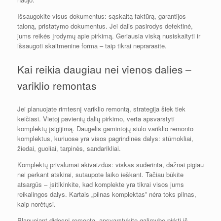
Išsaugokite visus dokumentus: sąskaitą faktūrą, garantijos
taloną, pristatymo dokumentus. Jei dalis pasirodys defektinė,
jums reikės įrodymų apie pirkimą. Geriausia viską nusiskaityti ir
išsaugoti skaitmenine forma – taip tikrai neprarasite.
Kai reikia daugiau nei vienos dalies –
variklio remontas
Jei planuojate rimtesnį variklio remontą, strategija šiek tiek
keičiasi. Vietoj pavienių dalių pirkimo, verta apsvarstyti
komplektų įsigijimą. Daugelis gamintojų siūlo variklio remonto
komplektus, kuriuose yra visos pagrindinės dalys: stūmokliai,
žiedai, guoliai, tarpinės, sandarikliai.
Komplektų privalumai akivaizdūs: viskas suderinta, dažnai pigiau
nei perkant atskirai, sutaupote laiko ieškant. Tačiau būkite
atsargūs – įsitikinkite, kad komplekte yra tikrai visos jums
reikalingos dalys. Kartais „pilnas komplektas” nėra toks pilnas,
kaip norėtųsi.
Planuojant didesnį remontą, apsvarstykite galimybę pirkti iš