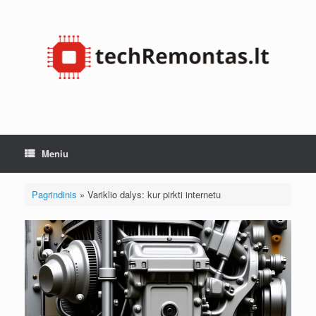
Pereiti
prie
turinio
Meniu
Pagrindinis
»
Variklio dalys: kur pirkti internetu