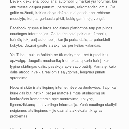
Beveik kiekvienai populiariai automobilių markai yra forumai, kur
entuziastai dalijasi patirtimi, patarimais, rekomendacijomis. Čia
galite sužinoti, kokios dalys dažniausiai genda konkrečiame
modelyje, kur jas geriausia pirkti, kokių gamintojų vengti.
Facebook grupės ir kitos socialinės platformos taip pat pilnos
naudingos informacijos. Galite tiesiogiai paklausti žmonių,
turinčių tokį patį automobilį, kur jie perka dalis, ar patenkinti
kokybe. Dažnai gasite atsakymus per kelias valandas.
YouTube – puikus šaltinis ne tik mokymosi, bet ir produktų
apžvalgų. Daugelis mechanikų ir entuziastų kuria turinį, kur
lygina skirtingas dalis, pasakoja apie savo patirtį. Pamatę, kaip
dalis atrodo ir veikia realiomis sąlygomis, lengviau priimti
sprendimą.
Nepamirškite ir atsiliepimų internetinėse parduotuvėse. Taip, kai
kurie gali būti netikri, bet jei matote šimtus atsiliepimų su
konkrečiais komentarais apie montavimą, kokybę,
ilgaamžiškumą – tai vertinga informacija. Ypač naudinga skaityti
neigiamus atsiliepimus – jie dažnai atskleidžia tikrąsias
problemas.