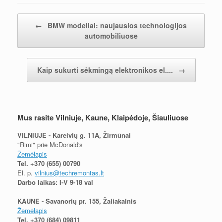
Įrašų navigacija
←
BMW modeliai: naujausios technologijos
automobiliuose
Kaip sukurti sėkmingą elektronikos el....
→
Mus rasite Vilniuje, Kaune, Klaipėdoje, Šiauliuose
VILNIUJE - Kareivių g. 11A, Žirmūnai
"Rimi" prie McDonald's
Žemėlapis
Tel.
+370 (655) 00790
El. p.
vilnius@techremontas.lt
Darbo laikas: I-V 9-18 val
KAUNE - Savanorių pr. 155, Žaliakalnis
Žemėlapis
Tel.
+370 (684) 09811