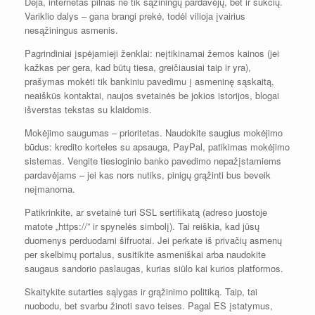
Deja, internetas pilnas ne tik sąžiningų pardavėjų, bet ir sukčių.
Variklio dalys – gana brangi prekė, todėl vilioja įvairius
nesąžiningus asmenis.
Pagrindiniai įspėjamieji ženklai: neįtikinamai žemos kainos (jei
kažkas per gera, kad būtų tiesa, greičiausiai taip ir yra),
prašymas mokėti tik bankiniu pavedimu į asmeninę sąskaitą,
neaiškūs kontaktai, naujos svetainės be jokios istorijos, blogai
išverstas tekstas su klaidomis.
Mokėjimo saugumas – prioritetas. Naudokite saugius mokėjimo
būdus: kredito korteles su apsauga, PayPal, patikimas mokėjimo
sistemas. Vengite tiesioginio banko pavedimo nepažįstamiems
pardavėjams – jei kas nors nutiks, pinigų grąžinti bus beveik
neįmanoma.
Patikrinkite, ar svetainė turi SSL sertifikatą (adreso juostoje
matote „https://” ir spynelės simbolį). Tai reiškia, kad jūsų
duomenys perduodami šifruotai. Jei perkate iš privačių asmenų
per skelbimų portalus, susitikite asmeniškai arba naudokite
saugaus sandorio paslaugas, kurias siūlo kai kurios platformos.
Skaitykite sutarties sąlygas ir grąžinimo politiką. Taip, tai
nuobodu, bet svarbu žinoti savo teises. Pagal ES įstatymus,