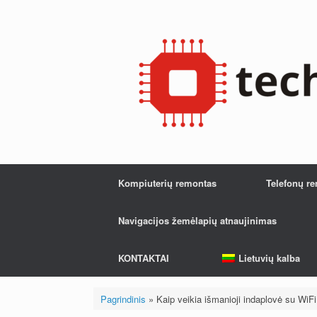
Pereiti
prie
turinio
Kompiuterių remontas
Telefonų r
Navigacijos žemėlapių atnaujinimas
KONTAKTAI
Lietuvių kalba
Pagrindinis
»
Kaip veikia išmanioji indaplovė su WiFi