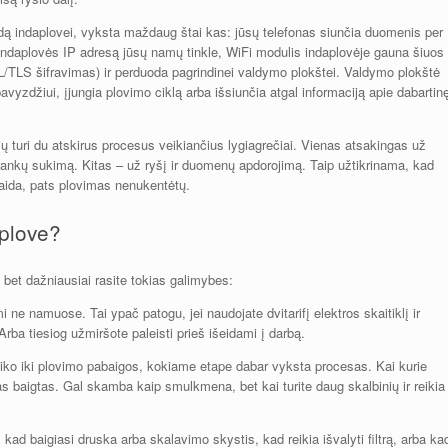
ndą indaplovei, vyksta maždaug štai kas: jūsų telefonas siunčia duomenis per
į indaplovės IP adresą jūsų namų tinkle, WiFi modulis indaplovėje gauna šiuos
/TLS šifravimas) ir perduoda pagrindinei valdymo plokštei. Valdymo plokštė
vyzdžiui, įjungia plovimo ciklą arba išsiunčia atgal informaciją apie dabartin
ių turi du atskirus procesus veikiančius lygiagrečiai. Vienas atsakingas už
rankų sukimą. Kitas – už ryšį ir duomenų apdorojimą. Taip užtikrinama, kad
klaida, pats plovimas nenukentėtų.
aplove?
 bet dažniausiai rasite tokias galimybes:
 ne namuose. Tai ypač patogu, jei naudojate dvitarifį elektros skaitiklį ir
 Arba tiesiog užmiršote paleisti prieš išeidami į darbą.
liko iki plovimo pabaigos, kokiame etape dabar vyksta procesas. Kai kurie
as baigtas. Gal skamba kaip smulkmena, bet kai turite daug skalbinių ir reikia
, kad baigiasi druska arba skalavimo skystis, kad reikia išvalyti filtrą, arba ka