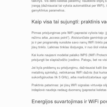
taikinys. Vis dėlto keletas patarimų: naudokite stiprų s
įrangą (dažniausiai tai vyksta automatiškai per WiFi), i
gamyklinius parametrus.
Kaip visa tai sujungti: praktinis v
Pirmas prisijungimas prie WiFi paprastai vyksta taip: į
režimu arba „access point”). Atsisiunčiate gamintojo pro
jo ir per programėlę nurodote savo namų WiFi tinklo pav
jūsų tinklo. Laikinas tinklas išsijungia, ir nuo šiol vis
Kai kurie naujesni modeliai palaiko WPS (WiFi Protecte
prisijungti be slaptažodžio įvedimo. Patogu, bet ne visi 
Jei kyla problemų su prisijungimu, dažniausiai kalti šie
metalinių spintelių), netinkamas WiFi dažnis (kai kurio
sukonfigūruotas tik 5 GHz), arba maršrutizatoriaus ugn
Praktinis patarimas: jei jūsų WiFi signalas virtuvėje si
indaplovė naudoja nedaug duomenų (paprastai keletas kil
Energijos suvartojimas ir WiFi po