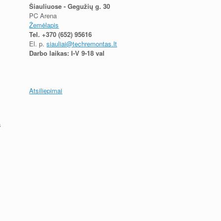
Šiauliuose - Gegužių g. 30
PC Arena
Žemėlapis
Tel.
+370 (652) 95616
El. p.
siauliai@techremontas.lt
Darbo laikas: I-V 9-18 val
Atsiliepimai
s