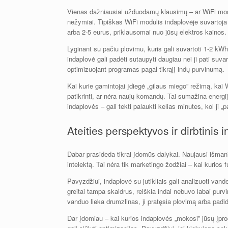
Vienas dažniausiai užduodamų klausimų – ar WiFi mod
nežymiai. Tipiškas WiFi modulis indaplovėje suvartoj
arba 2-5 eurus, priklausomai nuo jūsų elektros kainos.
Lyginant su pačiu plovimu, kuris gali suvartoti 1-2 kW
indaplovė gali padėti sutaupyti daugiau nei ji pati suva
optimizuojant programas pagal tikrąjį indų purvinumą.
Kai kurie gamintojai įdiegė „gilaus miego” režimą, kai W
patikrinti, ar nėra naujų komandų. Tai sumažina energij
indaplovės – gali tekti palaukti kelias minutes, kol ji „
Ateities perspektyvos ir dirbtinis i
Dabar prasideda tikrai įdomūs dalykai. Naujausi išmani
intelektą. Tai nėra tik marketingo žodžiai – kai kurios fu
Pavyzdžiui, indaplovė su jutikliais gali analizuoti va
greitai tampa skaidrus, reiškia indai nebuvo labai purvi
vanduo lieka drumzlinas, ji pratęsia plovimą arba padi
Dar įdomiau – kai kurios indaplovės „mokosi” jūsų įpro