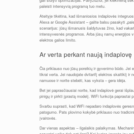
gali siūlyti optimizacijas. Pavyzdžiui, jei kiekvieną s
paleisti intensyvią programą tuo metu.
Ateityje tikėtina, kad išmaniosios indaplovės integruo
Alexa ar Google Assistant – galite balsu pasakyti „pale
scenarijus: jūsų išmanusis šaldytuvas žino, kad vakari
intensyvesnės programos. Arba jūsų namų energijos va
elektros galios limito.
Ar verta perkant naują indaplovę 
Čia priklauso nuo jūsų poreikių ir gyvenimo būdo. Jei e
tikrai verta. Jei naudojate dvitarifį elektros skaitiklį 
namuose ir norite stebėti, kas vyksta – gera idėja.
Bet jei paprasčiausiai norite, kad indaplovė gerai išpla
pinigų ir pirkti įprastą modelį. WiFi funkcija paprastai
Svarbu suprasti, kad WiFi nepadaro indaplovės geresnės
patogumo. Pats plovimo kokybė priklauso nuo tradicini
įvairovės.
Dar vienas aspektas – ilgalaikis palaikymas. Mechaninė
serveriai veiks tiek pat ilgai? Kai kurios įmonės jau