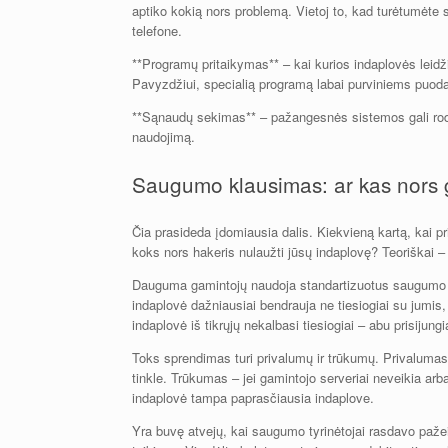
aptiko kokią nors problemą. Vietoj to, kad turėtumėte s
telefone.
**Programų pritaikymas** – kai kurios indaplovės leidž
Pavyzdžiui, specialią programą labai purviniems puod
**Sąnaudų sekimas** – pažangesnės sistemos gali rodyt
naudojimą.
Saugumo klausimas: ar kas nors g
Čia prasideda įdomiausia dalis. Kiekvieną kartą, kai pr
koks nors hakeris nulaužti jūsų indaplovę? Teoriškai –
Dauguma gamintojų naudoja standartizuotus saugumo pro
indaplovė dažniausiai bendrauja ne tiesiogiai su jumis,
indaplovė iš tikrųjų nekalbasi tiesiogiai – abu prisijungi
Toks sprendimas turi privalumų ir trūkumų. Privaluma
tinkle. Trūkumas – jei gamintojo serveriai neveikia a
indaplovė tampa paprasčiausia indaplove.
Yra buvę atvejų, kai saugumo tyrinėtojai rasdavo paže