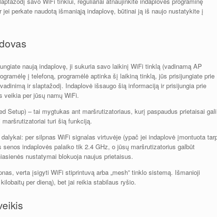
laptažodį savo WiFi tinklui, reguliariai atnaujinkite indaplovės programinę
r jei perkate naudotą išmaniąją indaplovę, būtinai ją iš naujo nustatykite į
adovas
jungiate naują indaplovę, ji sukuria savo laikinį WiFi tinklą (vadinamą AP
gramėlę į telefoną, programėlė aptinka šį laikiną tinklą, jūs prisijungiate prie
adinimą ir slaptažodį. Indaplovė išsaugo šią informaciją ir prisijungia prie
kas veikia per jūsų namų WiFi.
d Setup) – tai mygtukas ant maršrutizatoriaus, kurį paspaudus prietaisai gali
maršrutizatoriai turi šią funkciją.
 dalykai: per silpnas WiFi signalas virtuvėje (ypač jei indaplovė įmontuota tar
s senos indaplovės palaiko tik 2.4 GHz, o jūsų maršrutizatorius galbūt
iasienės nustatymai blokuoja naujus prietaisus.
lpnas, verta įsigyti WiFi stiprintuvą arba „mesh” tinklo sistemą. Išmanioji
obaitų per dieną), bet jai reikia stabilaus ryšio.
veikis