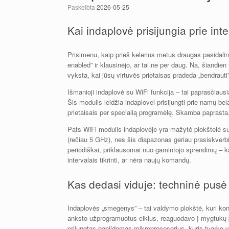
Paskelbta
2026-05-25
Kai indaplovė prisijungia prie int
Prisimenu, kaip prieš kelerius metus draugas pasidalin
enabled” ir klausinėjo, ar tai ne per daug. Na, šiandie
vyksta, kai jūsų virtuvės prietaisas pradeda „bendrauti
Išmanioji indaplovė su WiFi funkcija – tai paprasčiausia
Šis modulis leidžia indaplovei prisijungti prie namų bela
prietaisais per specialią programėlę. Skamba paprasta,
Pats WiFi modulis indaplovėje yra mažytė plokštelė su
(rečiau 5 GHz), nes šis diapazonas geriau prasiskverbi
periodiškai, priklausomai nuo gamintojo sprendimų – kai
intervalais tikrinti, ar nėra naujų komandų.
Kas dedasi viduje: techninė pusė
Indaplovės „smegenys” – tai valdymo plokštė, kuri kon
anksto užprogramuotus ciklus, reaguodavo į mygtukų p
prijungtas papildomas mikroprocesorius, kuris tvarko vi