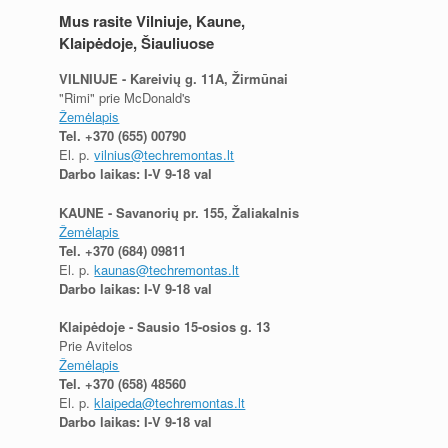
Mus rasite Vilniuje, Kaune,
Klaipėdoje, Šiauliuose
VILNIUJE - Kareivių g. 11A, Žirmūnai
"Rimi" prie McDonald's
Žemėlapis
Tel.
+370 (655) 00790
El. p.
vilnius@techremontas.lt
Darbo laikas: I-V 9-18 val
KAUNE - Savanorių pr. 155, Žaliakalnis
Žemėlapis
Tel.
+370 (684) 09811
El. p.
kaunas@techremontas.lt
Darbo laikas: I-V 9-18 val
Klaipėdoje - Sausio 15-osios g. 13
Prie Avitelos
Žemėlapis
Tel.
+370 (658) 48560
El. p.
klaipeda@techremontas.lt
Darbo laikas: I-V 9-18 val