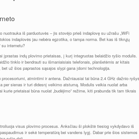
erneto
o nuotrauka iš parduotuvės – jis stovėjo prieš indaplovę su užrašu „WiFi
n tokios indaplovės jau nebėra egzotika, o tampa norma. Bet kas iš tikrųjų
” su internetu?
i įprastas indų plovimo prietaisas, į kurį integruotas belaidžio ryšio modulis.
idžio tinklo ir bendrauti su išmaniaisiais telefonais, planšetėmis ar kitais
 bet už šios paprastos sąsajos slypi gana įdomi technologija.
 procesoriumi, atmintimi ir antena. Dažniausiai tai būna 2.4 GHz dažnio ryšy
a per sienas ir turi didesnį veikimo atstumą. Modulis veikia nuolat arba
 kurie prietaisai būna nuolat „budėjimo” režime, kiti prabunda tik tam tikrais
troliuoja visus plovimo procesus. Anksčiau ši plokštė tiesiog vykdydavo iš
aspaudimus ir sekė temperatūrą bei vandens lygį. Dabar prie šios sistemos
są ryšio dalį.