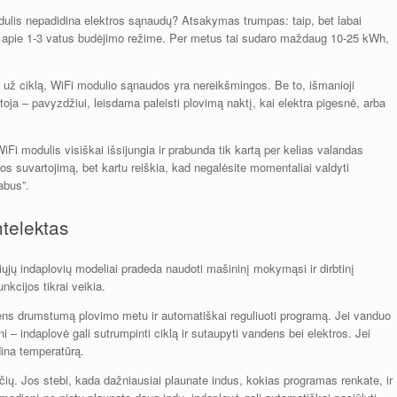
ulis nepadidina elektros sąnaudų? Atsakymas trumpas: taip, bet labai
a apie 1-3 vatus budėjimo režime. Per metus tai sudaro maždaug 10-25 kWh,
h už ciklą, WiFi modulio sąnaudos yra nereikšmingos. Be to, išmanioji
rtoja – pavyzdžiui, leisdama paleisti plovimą naktį, kai elektra pigesnė, arba
iFi modulis visiškai išsijungia ir prabunda tik kartą per kelias valandas
os suvartojimą, bet kartu reiškia, kad negalėsite momentaliai valdyti
pabus”.
ntelektas
ųjų indaplovių modeliai pradeda naudoti mašininį mokymąsi ir dirbtinį
nkcijos tikrai veikia.
ndens drumstumą plovimo metu ir automatiškai reguliuoti programą. Jei vanduo
ni – indaplovė gali sutrumpinti ciklą ir sutaupyti vandens bei elektros. Jei
dina temperatūrą.
čių. Jos stebi, kada dažniausiai plaunate indus, kokias programas renkate, ir