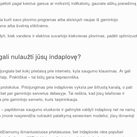
pėlioti pagal keistus garsus ar mirksintį indikatorių, gaunate aiškų pranešimą
ia kurti savo plovimo programas arba atsisiųsti naujas iš gamintojo.
ams arba švelnią stiklinėms.
i, kiek vandens ir elektros suvartojo kiekvienas plovimas, padėti optimizuot
ali nulaužti jūsų indaplovę?
ijungiate bet kokį prietaisą prie interneto, kyla saugumo klausimas. Ar gali
 taip. Praktiškai – tai būtų gana beprasmiška.
tokolus. Prisijungimas prie indaplovės vyksta per šifruotą kanalą, o pati
 bet per gamintojo serverius debesyje. Tai reiškia, kad jūsų telefonas ir
a prie gamintojo serverio, kuris tarpininkauja.
s – papildomas saugumo sluoksnis ir galimybė valdyti indaplovę net ne namų
rba įmonė nusprendžia nutraukti palaikymą senesniam modeliui, jūsų išmanioji
idžiamumų išmaniuosiuose prietaisuose, bet indaplovės nėra populiari