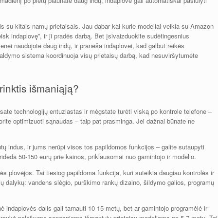
ekmadienį po pietų plaunate daug indų, indaplovė gali automatiškai pasiūlyti
sis su kitais namų prietaisais. Jau dabar kai kurie modeliai veikia su Amazon
isk indaplovę”, ir ji pradės darbą. Bet įsivaizduokite sudėtingesnius
enei naudojote daug indų, ir praneša indaplovei, kad galbūt reikės
ldymo sistema koordinuoja visų prietaisų darbą, kad nesuviršytumėte
rinktis išmaniąją?
sate technologijų entuziastas ir mėgstate turėti viską po kontrole telefone –
ir norite optimizuoti sąnaudas – taip pat prasminga. Jei dažnai būnate ne
utų indus, ir jums nerūpi visos tos papildomos funkcijos – galite sutaupyti
 prideda 50-150 eurų prie kainos, priklausomai nuo gamintojo ir modelio.
 plovėjos. Tai tiesiog papildoma funkcija, kuri suteikia daugiau kontrolės ir
ų dalykų: vandens slėgio, purškimo rankų dizaino, šildymo galios, programų
 indaplovės dalis gali tarnauti 10-15 metų, bet ar gamintojo programėlė ir
 nutraukė palaikymą senesniems išmaniųjų prietaisų modeliams po 5-7 metų. Tai