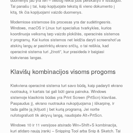
duomenys jau yra ten – tiesiog reikia juos perskaityti ir išsaugoti.
Tai panašu į tai, kaip kopijuojate tekstą iš vieno dokumento į
kitą, tik čia kopijuojami vaizdo duomenys.
Moderniose sistemose šis procesas yra dar sudėtingesnis.
Windows, macOS ir Linux turi specialius tvarkykles, kurios
koordinuoja veiksmą tarp vaizdo plokštės, operacinės sistemos
ir programų. Kai kurios sistemos net leidžia daryti screenshot’us
atskirų langų ar pasirinktų ekrano sričių, o tai reiškia, kad
operacinė sistema turi „žinoti”, kur prasideda ir baigiasi
kiekvienas langas.
Klavišų kombinacijos visoms progoms
Kiekviena operacinė sistema turi savo būdą, kaip padaryti ekrano
nuotrauką, ir kartais tai gali būti gana painoka. Windows
sistemoje klasikinis būdas yra Print Screen (PrtScn) klavišas.
Paspaudus jį, ekrano nuotrauka nukopijuojama į iškarpinę, ir
tada galite ją įklijuoti į bet kurią programą. Jei norite
nufotografuoti tik aktyvų langą, naudojate Alt+PrtScn.
Windows 10 ir 11 versijose atsirado Win+Shift+S kombinacija,
kuri atidaro naują įrankį – Snipping Tool arba Snip & Sketch. Tai