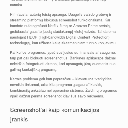
nutinka.
Pirmiausia, autorių teisių apsauga. Daugelis vaizdo grotuvų ir
streaming platformų blokuoja screenshot funkcionalumą. Kai
bandote nufotografuoti Netflix filmą ar Amazon Prime serialą,
greičiausiai gausite juodą stačiakampį vietoj vaizdo. Tai daroma
naudojant HDCP (High-bandwidth Digital Content Protection)
technologiją, kuri užkerta kelią skaitmeniniam turinio kopijavimui.
Kai kurios programos, ypač susijusios su finansais ar saugumu,
taip pat gali blokuoti screenshot’us. Bankinės aplikacijos dažnai
neleidžia fotografuoti ekrano, kad apsaugotų jūsų duomenis nuo
galimų kenkėjiškų programų.
Kartais problema gali būti paprasčiau – klaviatūros tvarkyklės
neveikia tinkamai, arba kita programa „pagauna” klavišų
kombinaciją anksčiau nei operacinė sistema. Žaidimų programos
ypač dažnai perimą screenshot klavišus savo reikmėms.
Screenshot’ai kaip komunikacijos
įrankis