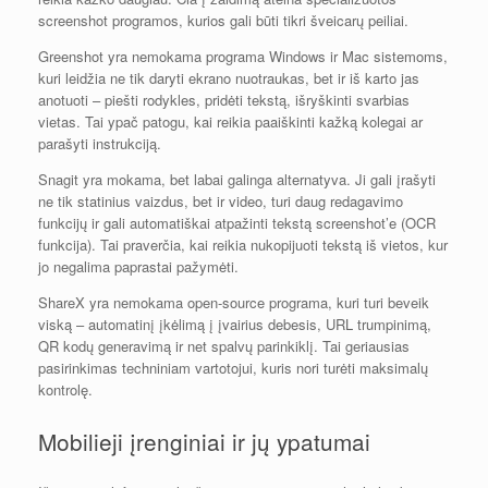
screenshot programos, kurios gali būti tikri šveicarų peiliai.
Greenshot yra nemokama programa Windows ir Mac sistemoms,
kuri leidžia ne tik daryti ekrano nuotraukas, bet ir iš karto jas
anotuoti – piešti rodykles, pridėti tekstą, išryškinti svarbias
vietas. Tai ypač patogu, kai reikia paaiškinti kažką kolegai ar
parašyti instrukciją.
Snagit yra mokama, bet labai galinga alternatyva. Ji gali įrašyti
ne tik statinius vaizdus, bet ir video, turi daug redagavimo
funkcijų ir gali automatiškai atpažinti tekstą screenshot’e (OCR
funkcija). Tai praverčia, kai reikia nukopijuoti tekstą iš vietos, kur
jo negalima paprastai pažymėti.
ShareX yra nemokama open-source programa, kuri turi beveik
viską – automatinį įkėlimą į įvairius debesis, URL trumpinimą,
QR kodų generavimą ir net spalvų parinkiklį. Tai geriausias
pasirinkimas techniniam vartotojui, kuris nori turėti maksimalų
kontrolę.
Mobilieji įrenginiai ir jų ypatumai