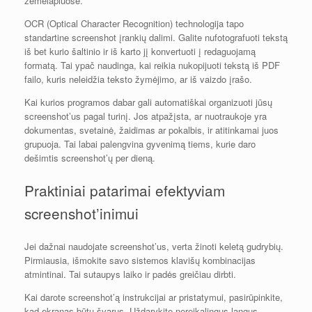
žemėlapiuose.
OCR (Optical Character Recognition) technologija tapo
standartine screenshot įrankių dalimi. Galite nufotografuoti tekstą
iš bet kurio šaltinio ir iš karto jį konvertuoti į redaguojamą
formatą. Tai ypač naudinga, kai reikia nukopijuoti tekstą iš PDF
failo, kuris neleidžia teksto žymėjimo, ar iš vaizdo įrašo.
Kai kurios programos dabar gali automatiškai organizuoti jūsų
screenshot’us pagal turinį. Jos atpažįsta, ar nuotraukoje yra
dokumentas, svetainė, žaidimas ar pokalbis, ir atitinkamai juos
grupuoja. Tai labai palengvina gyvenimą tiems, kurie daro
dešimtis screenshot’ų per dieną.
Praktiniai patarimai efektyviam
screenshot’inimui
Jei dažnai naudojate screenshot’us, verta žinoti keletą gudrybių.
Pirmiausia, išmokite savo sistemos klavišų kombinacijas
atmintinai. Tai sutaupys laiko ir padės greičiau dirbti.
Kai darote screenshot’ą instrukcijai ar pristatymui, pasirūpinkite,
kad ekranas būtų švarus. Uždarykite nereikalingus langus,