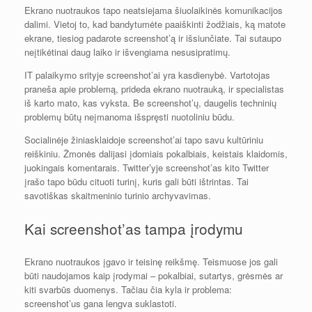
Ekrano nuotraukos tapo neatsiejama šiuolaikinės komunikacijos
dalimi. Vietoj to, kad bandytumėte paaiškinti žodžiais, ką matote
ekrane, tiesiog padarote screenshot’ą ir išsiunčiate. Tai sutaupo
neįtikėtinai daug laiko ir išvengiama nesusipratimų.
IT palaikymo srityje screenshot’ai yra kasdienybė. Vartotojas
praneša apie problemą, prideda ekrano nuotrauką, ir specialistas
iš karto mato, kas vyksta. Be screenshot’ų, daugelis techninių
problemų būtų neįmanoma išspręsti nuotoliniu būdu.
Socialinėje žiniasklaidoje screenshot’ai tapo savu kultūriniu
reiškiniu. Žmonės dalijasi įdomiais pokalbiais, keistais klaidomis,
juokingais komentarais. Twitter’yje screenshot’as kito Twitter
įrašo tapo būdu cituoti turinį, kuris gali būti ištrintas. Tai
savotiškas skaitmeninio turinio archyvavimas.
Kai screenshot’as tampa įrodymu
Ekrano nuotraukos įgavo ir teisinę reikšmę. Teismuose jos gali
būti naudojamos kaip įrodymai – pokalbiai, sutartys, grėsmės ar
kiti svarbūs duomenys. Tačiau čia kyla ir problema:
screenshot’us gana lengva suklastoti.