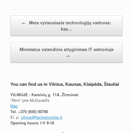
Post navigation
←
Meta vyriausiasis technologijų vadovas:
kas…
Minimalus valandinis atlyginimas IT sektoriuje
→
You can find us in Vilnius, Kaunas, Klaipėda, Šiauliai
VILNIUJE - Kareivių g. 11A, Žirmūnai
"Rimi" prie McDonald's
Map
Tel.
+370 (655) 00790
El. p.
vilnius@techremontas.lt
Opening hours: I-V 9-18