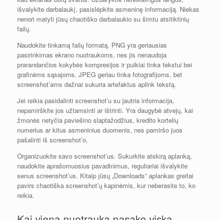
išvalykite darbalaukį, pasislėpkite asmeninę informaciją. Niekas
nenori matyti jūsų chaotiško darbalaukio su šimtu atsitiktinių
failų.
Naudokite tinkamą failų formatą. PNG yra geriausias
pasirinkimas ekrano nuotraukoms, nes jis nenaudoja
prarandančios kokybės kompresijos ir puikiai tinka tekstui bei
grafinėms sąsajoms. JPEG geriau tinka fotografijoms, bet
screenshot’ams dažnai sukuria artefaktus aplink tekstą.
Jei reikia pasidalinti screenshot’u su jautria informacija,
nepamirškite jos užtamsinti ar ištrinti. Yra daugybė atvejų, kai
žmonės netyčia paviešino slaptažodžius, kredito kortelių
numerius ar kitus asmeninius duomenis, nes pamiršo juos
pašalinti iš screenshot’o.
Organizuokite savo screenshot’us. Sukurkite atskirą aplanką,
naudokite aprašomuosius pavadinimus, reguliariai išvalykite
senus screenshot’us. Kitaip jūsų „Downloads” aplankas greitai
pavirs chaotiška screenshot’ų kapinėmis, kur neberasite to, ko
reikia.
Kai viena nuotrauka pasako viską