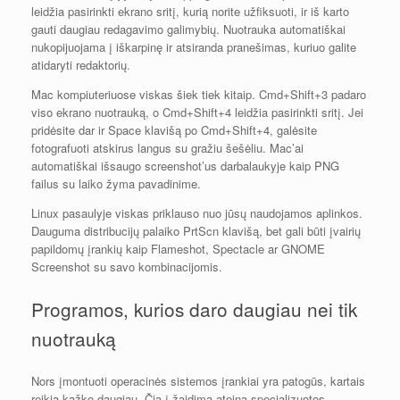
leidžia pasirinkti ekrano sritį, kurią norite užfiksuoti, ir iš karto
gauti daugiau redagavimo galimybių. Nuotrauka automatiškai
nukopijuojama į iškarpinę ir atsiranda pranešimas, kuriuo galite
atidaryti redaktorių.
Mac kompiuteriuose viskas šiek tiek kitaip. Cmd+Shift+3 padaro
viso ekrano nuotrauką, o Cmd+Shift+4 leidžia pasirinkti sritį. Jei
pridėsite dar ir Space klavišą po Cmd+Shift+4, galėsite
fotografuoti atskirus langus su gražiu šešėliu. Mac’ai
automatiškai išsaugo screenshot’us darbalaukyje kaip PNG
failus su laiko žyma pavadinime.
Linux pasaulyje viskas priklauso nuo jūsų naudojamos aplinkos.
Dauguma distribucijų palaiko PrtScn klavišą, bet gali būti įvairių
papildomų įrankių kaip Flameshot, Spectacle ar GNOME
Screenshot su savo kombinacijomis.
Programos, kurios daro daugiau nei tik
nuotrauką
Nors įmontuoti operacinės sistemos įrankiai yra patogūs, kartais
reikia kažko daugiau. Čia į žaidimą ateina specializuotos