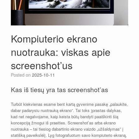
Kompiuterio ekrano
nuotrauka: viskas apie
screenshot’us
Posted on
2025-10-11
Kas iš tiesų yra tas screenshot’as
Turbūt kiekvienas esame bent kartą gyvenime pasakę „palaukite,
dabar padarysiu nuotrauką ekrano”. Tai toks įprastas dalykas,
kad net negalvojame, kaip keista būtų bandyti paaiškinti šią
koncepciją žmogui iš praeities. Screenshot’as arba ekrano
nuotrauka – tai tiesiog dabartinio ekrano vaizdo „užšaldymas” į
statišką paveikslėlį. Lyg fotografuotum savo kompiuterio ekraną,