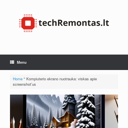
Skip
to
content
Menu
Home
"
Kompiuterio ekrano nuotrauka: viskas apie
screenshot’us