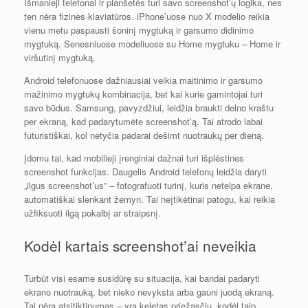
Išmanieji telefonai ir planšetės turi savo screenshot’ų logika, nes
ten nėra fizinės klaviatūros. iPhone’uose nuo X modelio reikia
vienu metu paspausti šoninį mygtuką ir garsumo didinimo
mygtuką. Senesniuose modeliuose su Home mygtuku – Home ir
viršutinį mygtuką.
Android telefonuose dažniausiai veikia maitinimo ir garsumo
mažinimo mygtukų kombinacija, bet kai kurie gamintojai turi
savo būdus. Samsung, pavyzdžiui, leidžia braukti delno kraštu
per ekraną, kad padarytumėte screenshot’ą. Tai atrodo labai
futuristiškai, kol netyčia padarai dešimt nuotraukų per dieną.
Įdomu tai, kad mobilieji įrenginiai dažnai turi išplėstines
screenshot funkcijas. Daugelis Android telefonų leidžia daryti
„ilgus screenshot’us” – fotografuoti turinį, kuris netelpa ekrane,
automatiškai slenkant žemyn. Tai neįtikėtinai patogu, kai reikia
užfiksuoti ilgą pokalbį ar straipsnį.
Kodėl kartais screenshot’ai neveikia
Turbūt visi esame susidūrę su situacija, kai bandai padaryti
ekrano nuotrauką, bet nieko nevyksta arba gauni juodą ekraną.
Tai nėra atsitiktinumas – yra keletas priežasčių, kodėl taip