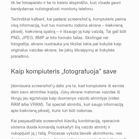
tik be fotoaparato ir be to keisto atspindžio, kurį visada gauni
bandydamas nufotografuoti monitorių telefonu.
Techniškai kalbant, kai padarai screenshot’ą, kompiuteris paima
visą informaciją, kuri tuo momentu rodoma ekrane – kiekvieną
pikselį, kiekvieną spalvą – ir išsaugo ją kaip vaizdą. Tai gali būti
PNG, JPEG, BMP ar kito formato failas. Skirtingai nei
fotografija, ekrano nuotrauka yra tiksliai tokia pat kokybė kaip
originalus vaizdas ekrane, be jokių iškraipymų ar kokybės
praradimo.
Kaip kompiuteris „fotografuoja” save
Įdomiausia screenshot’ų dalis yra ta, kad kompiuteris iš esmės
daro savo atminties kopiją. Jūsų ekrane matomas vaizdas iš
tikrųjų jau egzistuoja kaip duomenys vaizdo atmintyje (video
RAM arba VRAM). Tai speciali atmintis, kuri saugo informaciją
apie kiekvieną pikselį, kuris turi būti rodomas.
Kai paspaudžiate screenshot klavišų kombinaciją, operacinė
sistema duoda komandą nuskaityti šią vaizdo atmintį ir
nukopijuoti ją į failą. Procesas vyksta beveik akimirksniu, nes