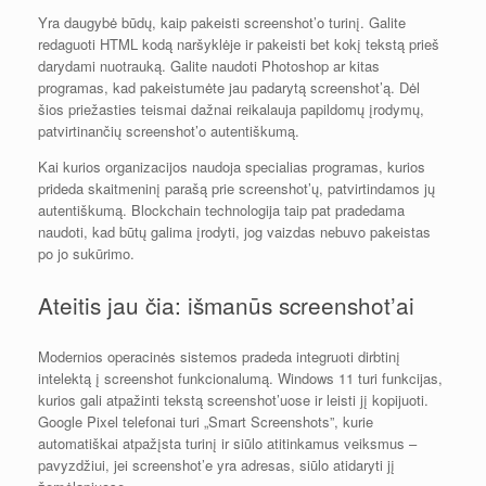
Yra daugybė būdų, kaip pakeisti screenshot’o turinį. Galite
redaguoti HTML kodą naršyklėje ir pakeisti bet kokį tekstą prieš
darydami nuotrauką. Galite naudoti Photoshop ar kitas
programas, kad pakeistumėte jau padarytą screenshot’ą. Dėl
šios priežasties teismai dažnai reikalauja papildomų įrodymų,
patvirtinančių screenshot’o autentiškumą.
Kai kurios organizacijos naudoja specialias programas, kurios
prideda skaitmeninį parašą prie screenshot’ų, patvirtindamos jų
autentiškumą. Blockchain technologija taip pat pradedama
naudoti, kad būtų galima įrodyti, jog vaizdas nebuvo pakeistas
po jo sukūrimo.
Ateitis jau čia: išmanūs screenshot’ai
Modernios operacinės sistemos pradeda integruoti dirbtinį
intelektą į screenshot funkcionalumą. Windows 11 turi funkcijas,
kurios gali atpažinti tekstą screenshot’uose ir leisti jį kopijuoti.
Google Pixel telefonai turi „Smart Screenshots”, kurie
automatiškai atpažįsta turinį ir siūlo atitinkamus veiksmus –
pavyzdžiui, jei screenshot’e yra adresas, siūlo atidaryti jį