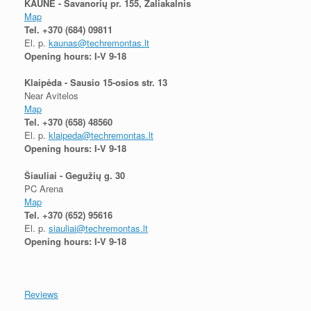
KAUNE - Savanorių pr. 155, Žaliakalnis
Map
Tel.
+370 (684) 09811
El. p.
kaunas@techremontas.lt
Opening hours: I-V 9-18
Klaipėda - Sausio 15-osios str. 13
Near Avitelos
Map
Tel.
+370 (658) 48560
El. p.
klaipeda@techremontas.lt
Opening hours: I-V 9-18
Šiauliai - Gegužių g. 30
PC Arena
Map
Tel.
+370 (652) 95616
El. p.
siauliai@techremontas.lt
Opening hours: I-V 9-18
Reviews