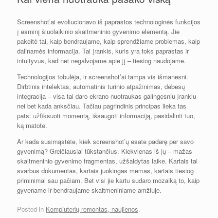
Screenshot’ai evoliucionavo iš paprastos technologinės funkcijos
į esminį šiuolaikinio skaitmeninio gyvenimo elementą. Jie
pakeitė tai, kaip bendraujame, kaip sprendžiame problemas, kaip
dalinamės informacija. Tai įrankis, kuris yra toks paprastas ir
intuityvus, kad net negalvojame apie jį – tiesiog naudojame.
Technologijos tobulėja, ir screenshot’ai tampa vis išmanesni.
Dirbtinis intelektas, automatinis turinio atpažinimas, debesų
integracija – visa tai daro ekrano nuotraukas galingesniu įrankiu
nei bet kada anksčiau. Tačiau pagrindinis principas lieka tas
pats: užfiksuoti momentą, išsaugoti informaciją, pasidalinti tuo,
ką matote.
Ar kada susimąstėte, kiek screenshot’ų esate padarę per savo
gyvenimą? Greičiausiai tūkstančius. Kiekvienas iš jų – mažas
skaitmeninio gyvenimo fragmentas, užšaldytas laike. Kartais tai
svarbus dokumentas, kartais juokingas memas, kartais tiesiog
priminimai sau pačiam. Bet visi jie kartu sudaro mozaiką to, kaip
gyvename ir bendraujame skaitmeniniame amžiuje.
Posted in
Kompiuterių remontas, naujienos
.