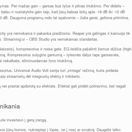
ymas. Per mažas gain – garsas bus tylus ir pilnas triukšmo. Per didelis –
u balsu ir nustatykite gain taip, kad jūsų balsas būtų apie -18 dB iki -12 dB
0 dB. Dauguma programų rodo tai spalvomis – žalia gerai, geltona priimtina,
ity yra nemokama ir pakanka pradžioms. Reaper yra galingas ir kainuoja tik
us. Streaming’ui – OBS Studio yra nemokamas standartas.
aizeris), kompresorius ir noise gate. EQ leidžia pašalinti žemus dūžius (high
alumą. Kompresorius sulygins garsumą – tylesnės dalys taps garsesnės,
ai nekalbate, eliminuodamas fono triukšmą.
esorius. Universal Audio Volt serija turi „vintage” režimą, kuris prideda
rp streamerių dėl integruotų efektų ir mikšerio.
 nei prastai apdorotą su efektais. Efektai gali pridėti poliravimo, bet negali
unikania
rie investavo į gerą įrangą.
uo jūsų burnos, nukreiptas į lūpas, ne į nosį ar smakrą. Daugelis laiko