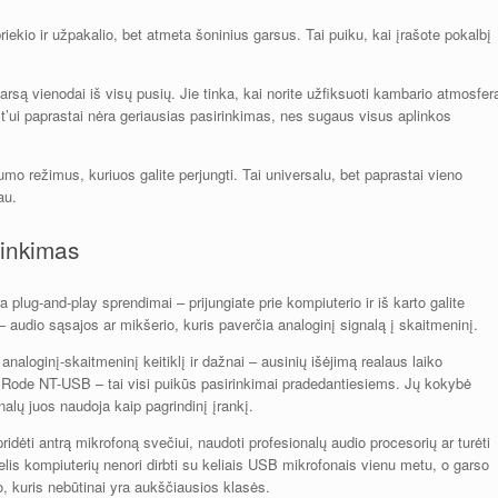
ekio ir užpakalio, bet atmeta šoninius garsus. Tai puiku, kai įrašote pokalbį
są vienodai iš visų pusių. Jie tinka, kai norite užfiksuoti kambario atmosfer
st’ui paprastai nėra geriausias pasirinkimas, nes sugaus visus aplinkos
umo režimus, kuriuos galite perjungti. Tai universalu, bet paprastai vieno
au.
rinkimas
 plug-and-play sprendimai – prijungiate prie kompiuterio ir iš karto galite
 audio sąsajos ar mikšerio, kuris paverčia analoginį signalą į skaitmeninį.
 analoginį-skaitmeninį keitiklį ir dažnai – ausinių išėjimą realaus laiko
Rode NT-USB – tai visi puikūs pasirinkimai pradedantiesiems. Jų kokybė
nalų juos naudoja kaip pagrindinį įrankį.
pridėti antrą mikrofoną svečiui, naudoti profesionalų audio procesorių ar turėti
lis kompiuterių nenori dirbti su keliais USB mikrofonais vienu metu, o garso
o, kuris nebūtinai yra aukščiausios klasės.