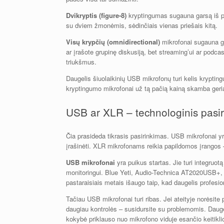
Dvikryptis (figure-8)
kryptingumas sugauna garsą iš pri
su dviem žmonėmis, sėdinčiais vienas priešais kitą.
Visų krypčių (omnidirectional)
mikrofonai sugauna gar
ar įrašote grupinę diskusiją, bet streaming’ui ar podca
triukšmus.
Daugelis šiuolaikinių USB mikrofonų turi kelis krypting
kryptingumo mikrofonai už tą pačią kainą skamba geri
USB ar XLR – technologinis pasi
Čia prasideda tikrasis pasirinkimas. USB mikrofonai yra
įrašinėti. XLR mikrofonams reikia papildomos įrangos –
USB mikrofonai
yra puikus startas. Jie turi integruotą
monitoringui. Blue Yeti, Audio-Technica AT2020USB+, 
pastaraisiais metais išaugo taip, kad daugelis profesio
Tačiau USB mikrofonai turi ribas. Jei ateityje norėsite 
daugiau kontrolės – susidursite su problemomis. Dauge
kokybė priklauso nuo mikrofono viduje esančio keitikli