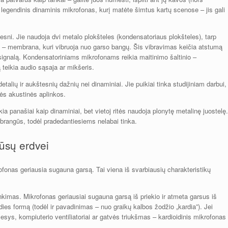
 legendinis dinaminis mikrofonas, kurį matėte šimtus kartų scenose – jis gali
gesni. Jie naudoja dvi metalo plokšteles (kondensatoriaus plokšteles), tarp
ita – membrana, kuri vibruoja nuo garso bangų. Šis vibravimas keičia atstumą
ja signalą. Kondensatoriniams mikrofonams reikia maitinimo šaltinio –
 teikia audio sąsaja ar mikšeris.
alių ir aukštesnių dažnių nei dinaminiai. Jie puikiai tinka studijiniam darbui,
nės akustinės aplinkos.
kia panašiai kaip dinaminiai, bet vietoj ritės naudoja plonytę metalinę juostelę.
ir brangūs, todėl pradedantiesiems nelabai tinka.
jūsų erdvei
fonas geriausia sugauna garsą. Tai viena iš svarbiausių charakteristikų
nkimas. Mikrofonas geriausiai sugauna garsą iš priekio ir atmeta garsus iš
es formą (todėl ir pavadinimas – nuo graikų kalbos žodžio „kardia”). Jei
sys, kompiuterio ventiliatoriai ar gatvės triukšmas – kardioidinis mikrofonas