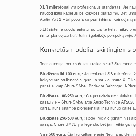
XLR mikrofonai
yra profesionalus standartas. Jie naud
naudoti ilgus kabelius be kokybės praradimo. Bet jums
Audio Volt 2 – tai populiarūs pasirinkimai, kainuojanty
XLR sistema duoda lankstumą. Galite keisti mikroforus
rimtai planuojate kurti turinį ilgalaikėje perspektyvoje,
Konkretūs modeliai skirtingiems 
Teorija teorija, bet ko iš tiesų reikia pirkti? Štai ma
Biudžetas iki 100 eurų:
Jei renkate USB mikrofoną, žvi
kokybė yra stulbinančiai gera kainai. Jei norite XLR 
panašiai kaip Shure SM58. Pridėkite Behringer U-Phori
Biudžetas 100-250 eurų:
Čia prasideda rimti dalyka
pasaulyje – Shure SM58 arba Audio-Technica AT2020 (X
garsą, kuris skamba profesionaliai ir su kuriuo galite au
Biudžetas 250-500 eurų:
Rode PodMic (dinaminis) arb
sąsaja. Shure SM7B yra legenda, bet jam reikia galinge
Virš 500 eurų:
Čia jau kalbame apie Neumann, Sennhei