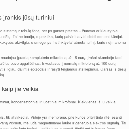
įrankis jūsų turiniui
o sistemą ir tobulą foną, bet jei garsas prastas – žiūrovai ar klausytojai
džių. Tai ne teorija, o praktika, kurią patvirtina visi dideli content kūrėjai.
 kokybės atžvilgiu, o smegenys instinktyviai atmeta turinį, kurio neįmanoma
 naudojau įprastą kompiuterio mikrofoną už 15 eurų. Įrašai skambėjo tarsi
aičius buvo apgailėtinas. Investavus į normalų mikrofoną už 100 eurų,
is ilgiau, dalintis epizodais ir rašyti teigiamus atsiliepimus. Garsas iš tiesų
aką.
 kaip jie veikia
iniai, kondensatoriniai ir juostiniai mikrofonai. Kiekvienas iš jų veikia
s, tik atvirkščiai. Viduje yra membrana, prie kurios pritvirtinta ritė, esanti
ą vibruoti, ritė juda magnetiniame lauke ir generuoja elektros signalą. Tai
a patvarūs kaip tankai – galite juos numesti, išpilti ant jų kavos (nors