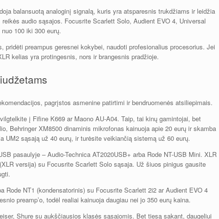
oja balansuotą analoginį signalą, kuris yra atsparesnis trukdžiams ir leidžia
 reikės audio sąsajos. Focusrite Scarlett Solo, Audient EVO 4, Universal
s nuo 100 iki 300 eurų.
, pridėti preampus geresnei kokybei, naudoti profesionalius procesorius. Jei
 XLR kelias yra protingesnis, nors ir brangesnis pradžioje.
biudžetams
no rekomendacijos, pagrįstos asmenine patirtimi ir bendruomenės atsiliepimais.
lgtelkite į Fifine K669 ar Maono AU-A04. Taip, tai kinų gamintojai, bet
kelio, Behringer XM8500 dinaminis mikrofonas kainuoja apie 20 eurų ir skamba
a UM2 sąsają už 40 eurų, ir turėsite veikiančią sistemą už 60 eurų.
i. USB pasaulyje – Audio-Technica AT2020USB+ arba Rode NT-USB Mini. XLR
LR versija) su Focusrite Scarlett Solo sąsaja. Už šiuos pinigus gausite
gti.
a Rode NT1 (kondensatorinis) su Focusrite Scarlett 2i2 ar Audient EVO 4
snio preamp’o, todėl realiai kainuoja daugiau nei jo 350 eurų kaina.
ser, Shure su aukščiausios klasės sąsajomis. Bet tiesą sakant, daugeliui