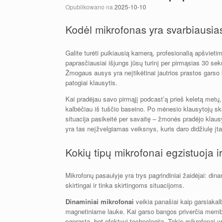
Opublikowano na
2025-10-10
Kodėl mikrofonas yra svarbiausias 
Galite turėti puikiausią kamerą, profesionalią apšvietim
paprasčiausiai išjungs jūsų turinį per pirmąsias 30 sekun
Žmogaus ausys yra neįtikėtinai jautrios prastos garso
patogiai klausytis.
Kai pradėjau savo pirmąjį podcast’ą prieš keletą metų,
kalbėčiau iš tuščio baseino. Po mėnesio klausytojų sk
situacija pasikeitė per savaitę – žmonės pradėjo klausyt
yra tas neįžvelgiamas veiksnys, kuris daro didžiulę įt
Kokių tipų mikrofonai egzistuoja ir
Mikrofonų pasaulyje yra trys pagrindiniai žaidėjai: dinam
skirtingai ir tinka skirtingoms situacijoms.
Dinaminiai mikrofonai
veikia panašiai kaip garsiakalbi
magnetiniame lauke. Kai garso bangos priverčia membran
paprasta, bet efektyvi technologija. Tokie mikrofonai yr