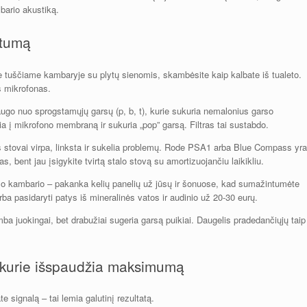
mbario akustiką.
rtumą
ite tuščiame kambaryje su plytų sienomis, skambėsite kaip kalbate iš tualeto.
ts mikrofonas.
augo nuo sprogstamųjų garsų (p, b, t), kurie sukuria nemalonius garso
ia į mikrofono membraną ir sukuria „pop” garsą. Filtras tai sustabdo.
s stovai virpa, linksta ir sukelia problemų. Rode PSA1 arba Blue Compass yra
s, bent jau įsigykite tvirtą stalo stovą su amortizuojančiu laikikliu.
iso kambario – pakanka kelių panelių už jūsų ir šonuose, kad sumažintumėte
rba pasidaryti patys iš mineralinės vatos ir audinio už 20-30 eurų.
mba juokingai, bet drabužiai sugeria garsą puikiai. Daugelis pradedančiųjų taip
, kurie išspaudžia maksimumą
te signalą – tai lemia galutinį rezultatą.