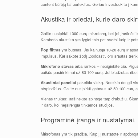
content kūrėjų tai perteklius. Geriau investuokite į ka
Akustika ir priedai, kurie daro ski
Galite nusipirkti 1000 eurų mikrofoną, bet jei įrašinės
Kambario akustika yra lygiai taip pat svarbi kaip ir pa
Pop filtras
yra būtinas. Jis kainuoja 10-20 eurų ir aps
impulsus. Kai sakote žodį „podcast”, oro srautas trenk
Mikrofono stovas
arba rankos – nepiginkite čia. Pigū
puikūs pasirinkimai už 80-100 eurų. Jei biudžetas ribota
Akustiniai paneliai
pakeičia viską. Nereikia dengti v
atspindžius. Galite nusipirkti gatavus už 50-100 eurų a
Vienas triukas: įrašinėkite spintoje tarp drabužių. Ska
ir daro, kol neįsirengia tinkamos studijos.
Programinė įranga ir nustatymai
Mikrofonas yra tik pradžia. Kaip jį nustatote ir apdoroja