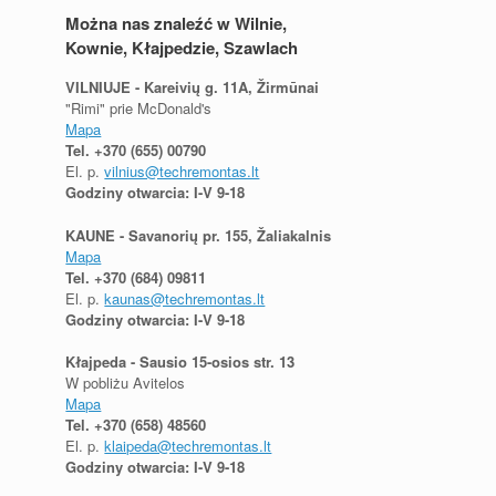
Można nas znaleźć w Wilnie,
Kownie, Kłajpedzie, Szawlach
VILNIUJE - Kareivių g. 11A, Žirmūnai
"Rimi" prie McDonald's
Mapa
Tel.
+370 (655) 00790
El. p.
vilnius@techremontas.lt
Godziny otwarcia: I-V 9-18
KAUNE - Savanorių pr. 155, Žaliakalnis
Mapa
Tel.
+370 (684) 09811
El. p.
kaunas@techremontas.lt
Godziny otwarcia: I-V 9-18
Kłajpeda - Sausio 15-osios str. 13
W pobliżu Avitelos
Mapa
Tel.
+370 (658) 48560
El. p.
klaipeda@techremontas.lt
Godziny otwarcia: I-V 9-18