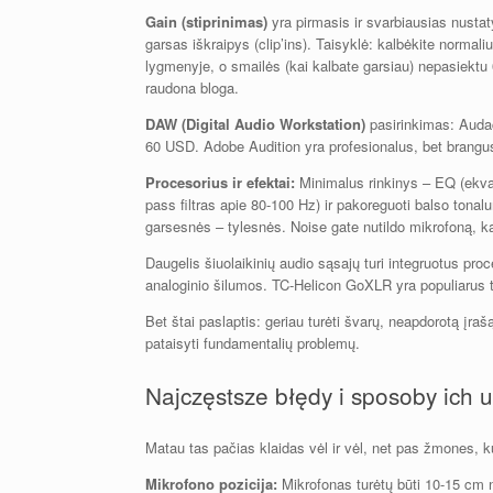
Gain (stiprinimas)
yra pirmasis ir svarbiausias nustat
garsas iškraipys (clip’ins). Taisyklė: kalbėkite normali
lygmenyje, o smailės (kai kalbate garsiau) nepasiektu 
raudona bloga.
DAW (Digital Audio Workstation)
pasirinkimas: Audac
60 USD. Adobe Audition yra profesionalus, bet brang
Procesorius ir efektai:
Minimalus rinkinys – EQ (ekval
pass filtras apie 80-100 Hz) ir pakoreguoti balso ton
garsesnės – tylesnės. Noise gate nutildo mikrofoną, k
Daugelis šiuolaikinių audio sąsajų turi integruotus proc
analoginio šilumos. TC-Helicon GoXLR yra populiarus ta
Bet štai paslaptis: geriau turėti švarų, neapdorotą įrašą
pataisyti fundamentalių problemų.
Najczęstsze błędy i sposoby ich 
Matau tas pačias klaidas vėl ir vėl, net pas žmones, ku
Mikrofono pozicija:
Mikrofonas turėtų būti 10-15 cm n