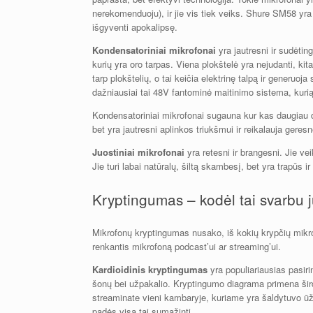
nerekomenduoju), ir jie vis tiek veiks. Shure SM58 yra
išgyventi apokalipsę.
Kondensatoriniai mikrofonai
yra jautresni ir sudėtin
kurių yra oro tarpas. Viena plokštelė yra nejudanti, k
tarp plokštelių, o tai keičia elektrinę talpą ir generuo
dažniausiai tai 48V fantominė maitinimo sistema, kurią
Kondensatoriniai mikrofonai sugauna kur kas daugiau det
bet yra jautresni aplinkos triukšmui ir reikalauja geres
Juostiniai mikrofonai
yra retesni ir brangesni. Jie vei
Jie turi labai natūralų, šiltą skambesį, bet yra trapūs 
Kryptingumas – kodėl tai svarbu 
Mikrofonų kryptingumas nusako, iš kokių krypčių mikro
renkantis mikrofoną podcast’ui ar streaming’ui.
Kardioidinis kryptingumas
yra populiariausias pasiri
šonų bei užpakalio. Kryptingumo diagrama primena širdi
streaminate vieni kambaryje, kuriame yra šaldytuvo ūže
padės visa tai sumažinti.