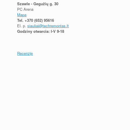
Szawle - Gegužių g. 30
PC Arena
Mapa
Tel.
+370 (652) 95616
El. p.
siauliai@techremontas.lt
Godziny otwarcia: I-V 9-18
Recenzje