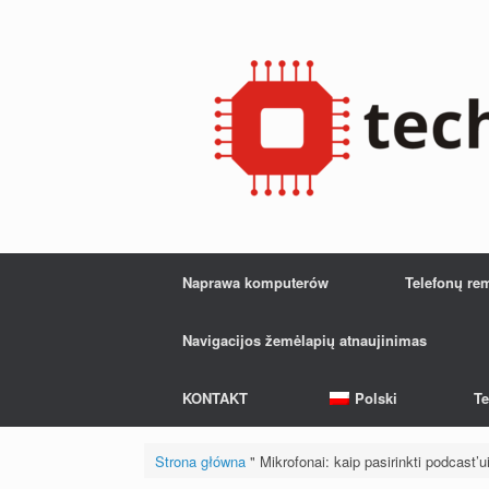
Przejdź
do
treści
Naprawa komputerów
Telefonų re
Navigacijos žemėlapių atnaujinimas
KONTAKT
Polski
Te
Strona główna
"
Mikrofonai: kaip pasirinkti podcast’u