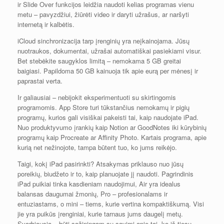
ir Slide Over funkcijos leidžia naudoti kelias programas vienu
metu – pavyzdžiui, žiūrėti video ir daryti užrašus, ar naršyti
internetą ir kalbėtis.
iCloud sinchronizacija tarp įrenginių yra neįkainojama. Jūsų
nuotraukos, dokumentai, užrašai automatiškai pasiekiami visur.
Bet stebėkite saugyklos limitą – nemokama 5 GB greitai
baigiasi. Papildoma 50 GB kainuoja tik apie eurą per mėnesį ir
paprastai verta.
Ir galiausiai – nebijokit eksperimentuoti su skirtingomis
programomis. App Store turi tūkstančius nemokamų ir pigių
programų, kurios gali visiškai pakeisti tai, kaip naudojate iPad.
Nuo produktyvumo įrankių kaip Notion ar GoodNotes iki kūrybinių
programų kaip Procreate ar Affinity Photo. Kartais programa, apie
kurią net nežinojote, tampa būtent tuo, ko jums reikėjo.
Taigi, kokį iPad pasirinkti? Atsakymas priklauso nuo jūsų
poreikių, biudžeto ir to, kaip planuojate jį naudoti. Pagrindinis
iPad puikiai tinka kasdieniam naudojimui, Air yra idealus
balansas daugumai žmonių, Pro – profesionalams ir
entuziastams, o mini – tiems, kurie vertina kompaktiškumą. Visi
jie yra puikūs įrenginiai, kurie tarnaus jums daugelį metų.
Svarbiausia – būti sąžiningam su savimi apie tai, ko iš tiesų