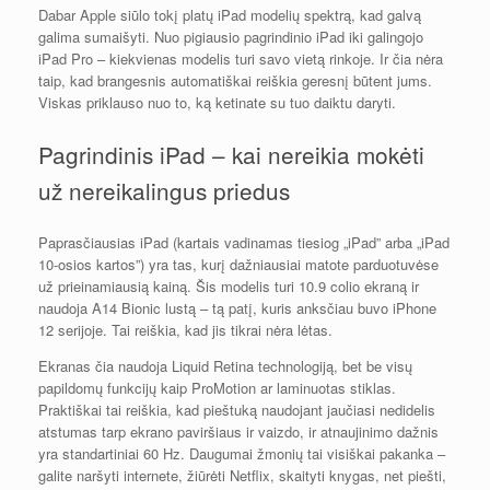
Dabar Apple siūlo tokį platų iPad modelių spektrą, kad galvą
galima sumaišyti. Nuo pigiausio pagrindinio iPad iki galingojo
iPad Pro – kiekvienas modelis turi savo vietą rinkoje. Ir čia nėra
taip, kad brangesnis automatiškai reiškia geresnį būtent jums.
Viskas priklauso nuo to, ką ketinate su tuo daiktu daryti.
Pagrindinis iPad – kai nereikia mokėti
už nereikalingus priedus
Paprasčiausias iPad (kartais vadinamas tiesiog „iPad” arba „iPad
10-osios kartos”) yra tas, kurį dažniausiai matote parduotuvėse
už prieinamiausią kainą. Šis modelis turi 10.9 colio ekraną ir
naudoja A14 Bionic lustą – tą patį, kuris anksčiau buvo iPhone
12 serijoje. Tai reiškia, kad jis tikrai nėra lėtas.
Ekranas čia naudoja Liquid Retina technologiją, bet be visų
papildomų funkcijų kaip ProMotion ar laminuotas stiklas.
Praktiškai tai reiškia, kad pieštuką naudojant jaučiasi nedidelis
atstumas tarp ekrano paviršiaus ir vaizdo, ir atnaujinimo dažnis
yra standartiniai 60 Hz. Daugumai žmonių tai visiškai pakanka –
galite naršyti internete, žiūrėti Netflix, skaityti knygas, net piešti,