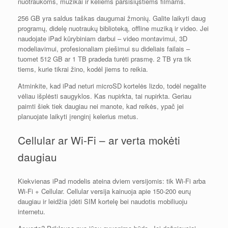
nuotraukoms, muzikai ir keliems parsisiųstiems filmams.
256 GB yra saldus taškas daugumai žmonių. Galite laikyti daug
programų, didelę nuotraukų biblioteką, offline muziką ir video. Jei
naudojate iPad kūrybiniam darbui – video montavimui, 3D
modeliavimui, profesionaliam piešimui su dideliais failais –
tuomet 512 GB ar 1 TB pradeda turėti prasmę. 2 TB yra tik
tiems, kurie tikrai žino, kodėl jiems to reikia.
Atminkite, kad iPad neturi microSD kortelės lizdo, todėl negalite
vėliau išplėsti saugyklos. Kas nupirkta, tai nupirkta. Geriau
paimti šiek tiek daugiau nei manote, kad reikės, ypač jei
planuojate laikyti įrenginį kelerius metus.
Cellular ar Wi-Fi – ar verta mokėti
daugiau
Kiekvienas iPad modelis ateina dviem versijomis: tik Wi-Fi arba
Wi-Fi + Cellular. Cellular versija kainuoja apie 150-200 eurų
daugiau ir leidžia įdėti SIM kortelę bei naudotis mobiliuoju
internetu.