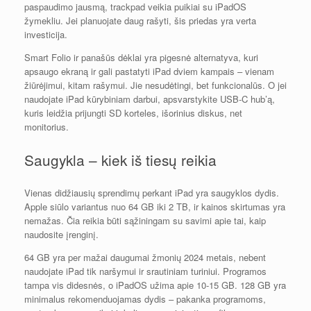
paspaudimo jausmą, trackpad veikia puikiai su iPadOS
žymekliu. Jei planuojate daug rašyti, šis priedas yra verta
investicija.
Smart Folio ir panašūs dėklai yra pigesnė alternatyva, kuri
apsaugo ekraną ir gali pastatyti iPad dviem kampais – vienam
žiūrėjimui, kitam rašymui. Jie nesudėtingi, bet funkcionalūs. O jei
naudojate iPad kūrybiniam darbui, apsvarstykite USB-C hub’ą,
kuris leidžia prijungti SD korteles, išorinius diskus, net
monitorius.
Saugykla – kiek iš tiesų reikia
Vienas didžiausių sprendimų perkant iPad yra saugyklos dydis.
Apple siūlo variantus nuo 64 GB iki 2 TB, ir kainos skirtumas yra
nemažas. Čia reikia būti sąžiningam su savimi apie tai, kaip
naudosite įrenginį.
64 GB yra per mažai daugumai žmonių 2024 metais, nebent
naudojate iPad tik naršymui ir srautiniam turiniui. Programos
tampa vis didesnės, o iPadOS užima apie 10-15 GB. 128 GB yra
minimalus rekomenduojamas dydis – pakanka programoms,