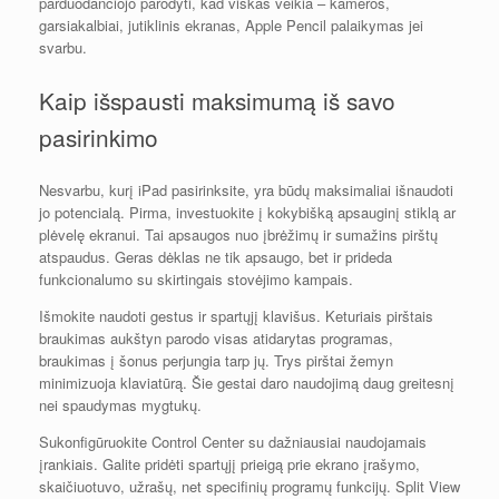
parduodančiojo parodyti, kad viskas veikia – kameros,
garsiakalbiai, jutiklinis ekranas, Apple Pencil palaikymas jei
svarbu.
Kaip išspausti maksimumą iš savo
pasirinkimo
Nesvarbu, kurį iPad pasirinksite, yra būdų maksimaliai išnaudoti
jo potencialą. Pirma, investuokite į kokybišką apsauginį stiklą ar
plėvelę ekranui. Tai apsaugos nuo įbrėžimų ir sumažins pirštų
atspaudus. Geras dėklas ne tik apsaugo, bet ir prideda
funkcionalumo su skirtingais stovėjimo kampais.
Išmokite naudoti gestus ir spartųjį klavišus. Keturiais pirštais
braukimas aukštyn parodo visas atidarytas programas,
braukimas į šonus perjungia tarp jų. Trys pirštai žemyn
minimizuoja klaviatūrą. Šie gestai daro naudojimą daug greitesnį
nei spaudymas mygtukų.
Sukonfigūruokite Control Center su dažniausiai naudojamais
įrankiais. Galite pridėti spartųjį prieigą prie ekrano įrašymo,
skaičiuotuvo, užrašų, net specifinių programų funkcijų. Split View