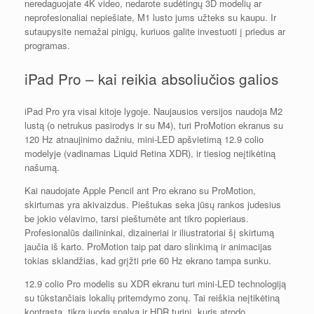
neredaguojate 4K video, nedarote sudėtingų 3D modelių ar
neprofesionaliai nepiešiate, M1 lusto jums užteks su kaupu. Ir
sutaupysite nemažai pinigų, kuriuos galite investuoti į priedus ar
programas.
iPad Pro – kai reikia absoliučios galios
iPad Pro yra visai kitoje lygoje. Naujausios versijos naudoja M2
lustą (o netrukus pasirodys ir su M4), turi ProMotion ekranus su
120 Hz atnaujinimo dažniu, mini-LED apšvietimą 12.9 colio
modelyje (vadinamas Liquid Retina XDR), ir tiesiog neįtikėtiną
našumą.
Kai naudojate Apple Pencil ant Pro ekrano su ProMotion,
skirtumas yra akivaizdus. Pieštukas seka jūsų rankos judesius
be jokio vėlavimo, tarsi pieštumėte ant tikro popieriaus.
Profesionalūs dailininkai, dizaineriai ir iliustratoriai šį skirtumą
jaučia iš karto. ProMotion taip pat daro slinkimą ir animacijas
tokias sklandžias, kad grįžti prie 60 Hz ekrano tampa sunku.
12.9 colio Pro modelis su XDR ekranu turi mini-LED technologiją
su tūkstančiais lokalių pritemdymo zonų. Tai reiškia neįtikėtiną
kontrastą, tikrą juodą spalvą ir HDR turinį, kuris atrodo