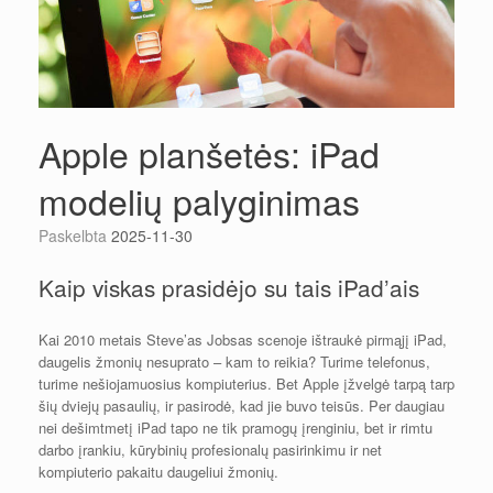
Apple planšetės: iPad
modelių palyginimas
Paskelbta
2025-11-30
Kaip viskas prasidėjo su tais iPad’ais
Kai 2010 metais Steve’as Jobsas scenoje ištraukė pirmąjį iPad,
daugelis žmonių nesuprato – kam to reikia? Turime telefonus,
turime nešiojamuosius kompiuterius. Bet Apple įžvelgė tarpą tarp
šių dviejų pasaulių, ir pasirodė, kad jie buvo teisūs. Per daugiau
nei dešimtmetį iPad tapo ne tik pramogų įrenginiu, bet ir rimtu
darbo įrankiu, kūrybinių profesionalų pasirinkimu ir net
kompiuterio pakaitu daugeliui žmonių.