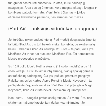
turi greitai pasižiūrėti duomenis. Pilotas, kurie naudoja jį
navigacijai. Arba tiesiog žmonės, kurie mėgsta skaityti knygas ir
komiksus patogiu formatu. Vienintelis trūkumas – jokios
oficialios klaviatūros paramos, nes ekranas per mažas.
iPad Air – auksinis viduriukas daugumai
Jei turėčiau rekomenduoti vieną iPad modelį daugiausia žmonių,
tai būtų iPad Air. Jis turi beveik viską, ko reikia, be ekstremalių
kainų. Dabartinis iPad Air naudoja M1 lustą – tą patį, kuris yra
MacBook Air ir net kai kuriuose MacBook Pro. Tai kompiuterio
klasės procesorius planšetėje.
Su 10.9 colio Liquid Retina ekranu (11 colio modelis) arba 13
colio versija, Air siūlo laminuotą ekraną, plačią spalvų gamą ir
antirefleksinį padengimą. Čia jau jaučiasi premium įrenginys.
Palaiko antrosios kartos Apple Pencil ir Magic Keyboard – tą
pačią klaviatūrą, kurią naudoja iPad Pro. Kai prijungiate Magic
Keyboard, iPad Air virsta beveik nešiojamuoju kompiuteriu.
Kas įdomu – daugelis profesionalų renkasi Air vietoj Pro, nes
skirtumas našume kasdieniam darbui yra minimalus. Jei