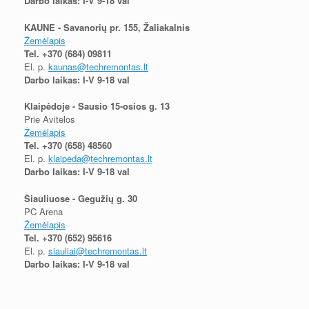
Darbo laikas: I-V 9-18 val
KAUNE - Savanorių pr. 155, Žaliakalnis
Žemėlapis
Tel.
+370 (684) 09811
El. p.
kaunas@techremontas.lt
Darbo laikas: I-V 9-18 val
Klaipėdoje - Sausio 15-osios g. 13
Prie Avitelos
Žemėlapis
Tel.
+370 (658) 48560
El. p.
klaipeda@techremontas.lt
Darbo laikas: I-V 9-18 val
Šiauliuose - Gegužių g. 30
PC Arena
Žemėlapis
Tel.
+370 (652) 95616
El. p.
siauliai@techremontas.lt
Darbo laikas: I-V 9-18 val