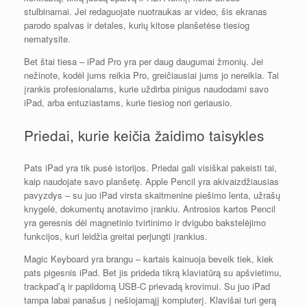
stulbinamai. Jei redaguojate nuotraukas ar video, šis ekranas
parodo spalvas ir detales, kurių kitose planšetėse tiesiog
nematysite.
Bet štai tiesa – iPad Pro yra per daug daugumai žmonių. Jei
nežinote, kodėl jums reikia Pro, greičiausiai jums jo nereikia. Tai
įrankis profesionalams, kurie uždirba pinigus naudodami savo
iPad, arba entuziastams, kurie tiesiog nori geriausio.
Priedai, kurie keičia žaidimo taisykles
Pats iPad yra tik pusė istorijos. Priedai gali visiškai pakeisti tai,
kaip naudojate savo planšetę. Apple Pencil yra akivaizdžiausias
pavyzdys – su juo iPad virsta skaitmenine piešimo lenta, užrašų
knygelė, dokumentų anotavimo įrankiu. Antrosios kartos Pencil
yra geresnis dėl magnetinio tvirtinimo ir dvigubo bakstelėjimo
funkcijos, kuri leidžia greitai perjungti įrankius.
Magic Keyboard yra brangu – kartais kainuoja beveik tiek, kiek
pats pigesnis iPad. Bet jis prideda tikrą klaviatūrą su apšvietimu,
trackpad’ą ir papildomą USB-C prievadą krovimui. Su juo iPad
tampa labai panašus į nešiojamąjį kompiuterį. Klavišai turi gerą