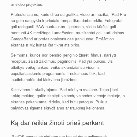
ar video projektus.
Profesionalams, kurie dirba su grafika, video ar muzika, iPad Pro
su gera saugykla ir priedais tampa tikru darbo arklio. Fotografai
gali redaguoti RAW nuotraukas Lightroom, video kūrėjai gali
montuoti 4K medžiagą LumaFusion, muzikantai gali kurti dainas
GarageBand ar profesionalesniuose įrankiuose. ProMotion
ekranas ir M2 lustas čia tikrai atsipirks.
Šeimoms, kurios nori bendro įrenginio žiūrėti filmus, naršyti
receptus, žaisti žaidimus, pagrindinis iPad yra puikus. Jis
atlaikys vaikų rankas, veiks sklandžiai su visomis
populiariausiomis programomis ir nekainuos tiek, kad
jaudintumetės dėl kiekvieno įbrėžimo.
Keleiviams ir skaitytojams iPad mini yra svajonė. Telpa į bet
kokią rankinę, galite skaityti valandų valandas vienoje rankoje, o
ekranas pakankamai didelis, kad būtų patogus. Puikus
palydovas ilgiems skrydžiams ar traukinių kelionėms.
Ką dar reikia žinoti prieš perkant
iPadOS operacinė sistema yra tapusi daug galingesnė