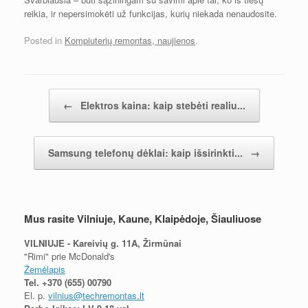
reikia, ir nepersimokėti už funkcijas, kurių niekada nenaudosite.
Posted in
Kompiuterių remontas, naujienos
.
Įrašų navigacija
←
Elektros kaina: kaip stebėti realiu...
Samsung telefonų dėklai: kaip išsirinkti...
→
Mus rasite Vilniuje, Kaune, Klaipėdoje, Šiauliuose
VILNIUJE - Kareivių g. 11A, Žirmūnai
"Rimi" prie McDonald's
Žemėlapis
Tel.
+370 (655) 00790
El. p.
vilnius@techremontas.lt