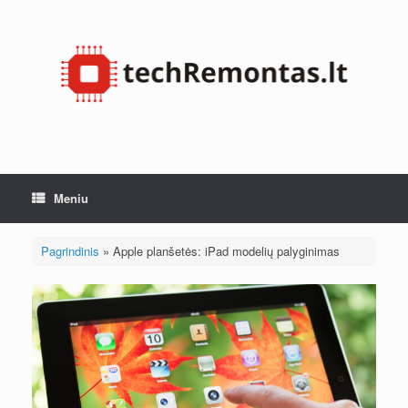
Pereiti
prie
turinio
Meniu
Pagrindinis
»
Apple planšetės: iPad modelių palyginimas