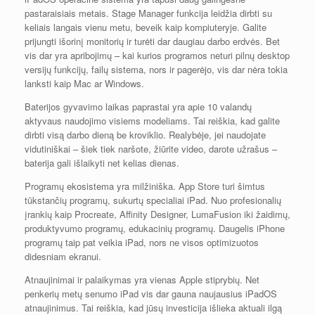
pastaraisiais metais. Stage Manager funkcija leidžia dirbti su
keliais langais vienu metu, beveik kaip kompiuteryje. Galite
prijungti išorinį monitorių ir turėti dar daugiau darbo erdvės. Bet
vis dar yra apribojimų – kai kurios programos neturi pilnų desktop
versijų funkcijų, failų sistema, nors ir pagerėjo, vis dar nėra tokia
lanksti kaip Mac ar Windows.
Baterijos gyvavimo laikas paprastai yra apie 10 valandų
aktyvaus naudojimo visiems modeliams. Tai reiškia, kad galite
dirbti visą darbo dieną be kroviklio. Realybėje, jei naudojate
vidutiniškai – šiek tiek naršote, žiūrite video, darote užrašus –
baterija gali išlaikyti net kelias dienas.
Programų ekosistema yra milžiniška. App Store turi šimtus
tūkstančių programų, sukurtų specialiai iPad. Nuo profesionalių
įrankių kaip Procreate, Affinity Designer, LumaFusion iki žaidimų,
produktyvumo programų, edukacinių programų. Daugelis iPhone
programų taip pat veikia iPad, nors ne visos optimizuotos
didesniam ekranui.
Atnaujinimai ir palaikymas yra vienas Apple stiprybių. Net
penkerių metų senumo iPad vis dar gauna naujausius iPadOS
atnaujinimus. Tai reiškia, kad jūsų investicija išlieka aktuali ilgą