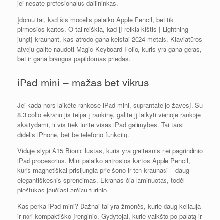
jei nesate profesionalus dailininkas.
Įdomu tai, kad šis modelis palaiko Apple Pencil, bet tik
pirmosios kartos. O tai reiškia, kad jį reikia kištis į Lightning
jungtį kraunant, kas atrodo gana keistai 2024 metais. Klaviatūros
atveju galite naudoti Magic Keyboard Folio, kuris yra gana geras,
bet ir gana brangus papildomas priedas.
iPad mini – mažas bet vikrus
Jei kada nors laikėte rankose iPad mini, suprantate jo žavesį. Su
8.3 colio ekranu jis telpa į rankinę, galite jį laikyti vienoje rankoje
skaitydami, ir vis tiek turite visas iPad galimybes. Tai tarsi
didelis iPhone, bet be telefono funkcijų.
Viduje slypi A15 Bionic lustas, kuris yra greitesnis nei pagrindinio
iPad procesorius. Mini palaiko antrosios kartos Apple Pencil,
kuris magnetiškai prisijungia prie šono ir ten kraunasi – daug
elegantiškesnis sprendimas. Ekranas čia laminuotas, todėl
pieštukas jaučiasi arčiau turinio.
Kas perka iPad mini? Dažnai tai yra žmonės, kurie daug keliauja
ir nori kompaktiško įrenginio. Gydytojai, kurie vaikšto po palatą ir