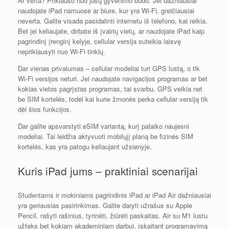
Ar verta? Priklauso nuo jūsų gyvenimo būdo. Jei dažniausiai
naudojate iPad namuose ar biure, kur yra Wi-Fi, greičiausiai
neverta. Galite visada pasidalinti internetu iš telefono, kai reikia.
Bet jei keliaujate, dirbate iš įvairių vietų, ar naudojate iPad kaip
pagrindinį įrenginį kelyje, cellular versija suteikia laisvę
nepriklausyti nuo Wi-Fi tinklų.
Dar vienas privalumas – cellular modeliai turi GPS lustą, o tik
Wi-Fi versijos neturi. Jei naudojate navigacijos programas ar bet
kokias vietos pagrįstas programas, tai svarbu. GPS veikia net
be SIM kortelės, todėl kai kurie žmonės perka cellular versiją tik
dėl šios funkcijos.
Dar galite apsvarstyti eSIM variantą, kurį palaiko naujesni
modeliai. Tai leidžia aktyvuoti mobilųjį planą be fizinės SIM
kortelės, kas yra patogu keliaujant užsienyje.
Kuris iPad jums – praktiniai scenarijai
Studentams ir mokiniams pagrindinis iPad ar iPad Air dažniausiai
yra geriausias pasirinkimas. Galite daryti užrašus su Apple
Pencil, rašyti rašinius, tyrinėti, žiūrėti paskaitas. Air su M1 lustu
užteks bet kokiam akademiniam darbui, įskaitant programavimą