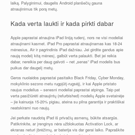
laiką. Palyginimui, daugelis Android planšečių gauna
atnaujinimus tik porą metų.
Kada verta laukti ir kada pirkti dabar
Apple paprastai atnaujina iPad liniją rudenį, nors ne visi modeliai
atnaujinami kasmet. iPad Pro paprastai atnaujinamas kas 18-24
mėnesius, Air ir pagrindinis iPad dažniau. Jei girdite gandus apie
naują modelį kitą mėnesį, galbūt verta palaukti. Bet jei reikia
dabar, nereikia per daug galvoti – net „senas” iPad modelis bus
puikus dar daugelį metų.
Geros nuolaidos paprastai pasitaiko Black Friday, Cyber Monday,
mokyklinio sezono metu rugpjūtį-rugsėjį, ir kai Apple pristato
naujus modelius – senesni modeliai paprastai atpinga. Taip pat
verta pasižiūrėti atnaujintų (refurbished) modelių Apple svetainėje
– jie kainuoja 15-20% pigiau, ateina su pilna garantija ir praktiškai
neatskirami nuo naujų.
Jei perkate naudotą iPad iš privačių asmenų, būkite atsargūs.
Patikrinkite, ar įrenginys nėra užblokuotas Activation Lock, ar
ekranas neturi įbrėžimų, ar baterija vis dar gerai laiko. Papraškite