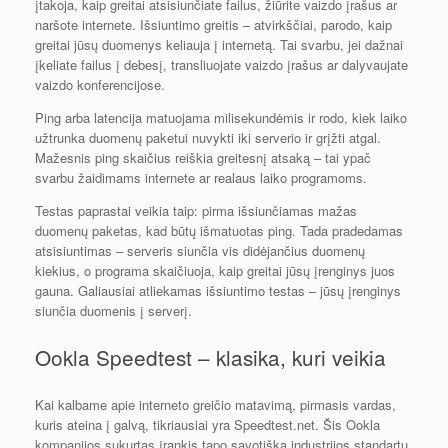
įtakoja, kaip greitai atsisiunčiate failus, žiūrite vaizdo įrašus ar
naršote internete. Išsiuntimo greitis – atvirkščiai, parodo, kaip
greitai jūsų duomenys keliauja į internetą. Tai svarbu, jei dažnai
įkeliate failus į debesį, transliuojate vaizdo įrašus ar dalyvaujate
vaizdo konferencijose.
Ping arba latencija matuojama milisekundėmis ir rodo, kiek laiko
užtrunka duomenų paketui nuvykti iki serverio ir grįžti atgal.
Mažesnis ping skaičius reiškia greitesnį atsaką – tai ypač
svarbu žaidimams internete ar realaus laiko programoms.
Testas paprastai veikia taip: pirma išsiunčiamas mažas
duomenų paketas, kad būtų išmatuotas ping. Tada pradedamas
atsisiuntimas – serveris siunčia vis didėjančius duomenų
kiekius, o programa skaičiuoja, kaip greitai jūsų įrenginys juos
gauna. Galiausiai atliekamas išsiuntimo testas – jūsų įrenginys
siunčia duomenis į serverį.
Ookla Speedtest – klasika, kuri veikia
Kai kalbame apie interneto greičio matavimą, pirmasis vardas,
kuris ateina į galvą, tikriausiai yra Speedtest.net. Šis Ookla
kompanijos sukurtas įrankis tapo savotiška industrijos standartu.