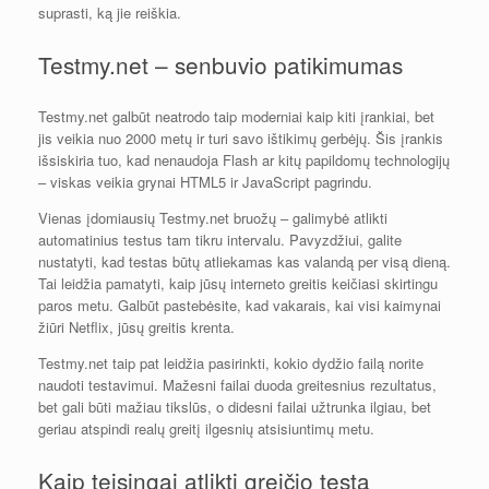
suprasti, ką jie reiškia.
Testmy.net – senbuvio patikimumas
Testmy.net galbūt neatrodo taip moderniai kaip kiti įrankiai, bet
jis veikia nuo 2000 metų ir turi savo ištikimų gerbėjų. Šis įrankis
išsiskiria tuo, kad nenaudoja Flash ar kitų papildomų technologijų
– viskas veikia grynai HTML5 ir JavaScript pagrindu.
Vienas įdomiausių Testmy.net bruožų – galimybė atlikti
automatinius testus tam tikru intervalu. Pavyzdžiui, galite
nustatyti, kad testas būtų atliekamas kas valandą per visą dieną.
Tai leidžia pamatyti, kaip jūsų interneto greitis keičiasi skirtingu
paros metu. Galbūt pastebėsite, kad vakarais, kai visi kaimynai
žiūri Netflix, jūsų greitis krenta.
Testmy.net taip pat leidžia pasirinkti, kokio dydžio failą norite
naudoti testavimui. Mažesni failai duoda greitesnius rezultatus,
bet gali būti mažiau tikslūs, o didesni failai užtrunka ilgiau, bet
geriau atspindi realų greitį ilgesnių atsisiuntimų metu.
Kaip teisingai atlikti greičio testą