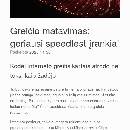
Greičio matavimas:
geriausi speedtest įrankiai
Paskelbta
2025-11-30
Kodėl interneto greitis kartais atrodo ne
toks, kaip žadėjo
Turbūt kiekvienas esame patyrę tą nemalonų jausmą, kai vaizdo
įrašas stringa, žaidimas laguoja, o failų atsisiuntimas užtrunka
amžinybę. Pirmiausia kyla mintis – o gal mano internetas veikia
lėčiau nei turėtų? Čia ir prasideda visa istorija su greičio
matavimu.
Interneto paslaugų teikėjai mėgsta reklamuose skelbti
įspūdingus skaičius – 300 Mbps, 500 Mbps ar net 1 Gbps.