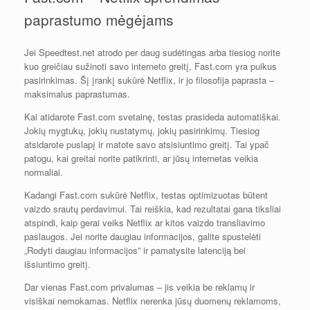
paprastumo mėgėjams
Jei Speedtest.net atrodo per daug sudėtingas arba tiesiog norite
kuo greičiau sužinoti savo interneto greitį, Fast.com yra puikus
pasirinkimas. Šį įrankį sukūrė Netflix, ir jo filosofija paprasta –
maksimalus paprastumas.
Kai atidarote Fast.com svetainę, testas prasideda automatiškai.
Jokių mygtukų, jokių nustatymų, jokių pasirinkimų. Tiesiog
atsidarote puslapį ir matote savo atsisiuntimo greitį. Tai ypač
patogu, kai greitai norite patikrinti, ar jūsų internetas veikia
normaliai.
Kadangi Fast.com sukūrė Netflix, testas optimizuotas būtent
vaizdo srautų perdavimui. Tai reiškia, kad rezultatai gana tiksliai
atspindi, kaip gerai veiks Netflix ar kitos vaizdo transliavimo
paslaugos. Jei norite daugiau informacijos, galite spustelėti
„Rodyti daugiau informacijos” ir pamatysite latenciją bei
išsiuntimo greitį.
Dar vienas Fast.com privalumas – jis veikia be reklamų ir
visiškai nemokamas. Netflix nerenka jūsų duomenų reklamoms,