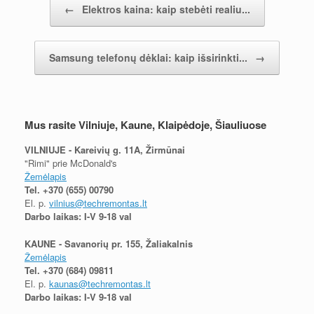
←
Elektros kaina: kaip stebėti realiu...
Samsung telefonų dėklai: kaip išsirinkti...
→
Mus rasite Vilniuje, Kaune, Klaipėdoje, Šiauliuose
VILNIUJE - Kareivių g. 11A, Žirmūnai
"Rimi" prie McDonald's
Žemėlapis
Tel.
+370 (655) 00790
El. p.
vilnius@techremontas.lt
Darbo laikas: I-V 9-18 val
KAUNE - Savanorių pr. 155, Žaliakalnis
Žemėlapis
Tel.
+370 (684) 09811
El. p.
kaunas@techremontas.lt
Darbo laikas: I-V 9-18 val