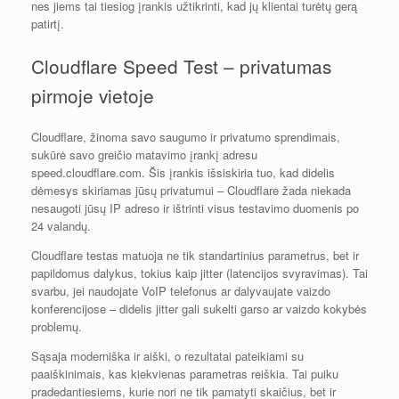
nes jiems tai tiesiog įrankis užtikrinti, kad jų klientai turėtų gerą
patirtį.
Cloudflare Speed Test – privatumas
pirmoje vietoje
Cloudflare, žinoma savo saugumo ir privatumo sprendimais,
sukūrė savo greičio matavimo įrankį adresu
speed.cloudflare.com. Šis įrankis išsiskiria tuo, kad didelis
dėmesys skiriamas jūsų privatumui – Cloudflare žada niekada
nesaugoti jūsų IP adreso ir ištrinti visus testavimo duomenis po
24 valandų.
Cloudflare testas matuoja ne tik standartinius parametrus, bet ir
papildomus dalykus, tokius kaip jitter (latencijos svyravimas). Tai
svarbu, jei naudojate VoIP telefonus ar dalyvaujate vaizdo
konferencijose – didelis jitter gali sukelti garso ar vaizdo kokybės
problemų.
Sąsaja moderniška ir aiški, o rezultatai pateikiami su
paaiškinimais, kas kiekvienas parametras reiškia. Tai puiku
pradedantiesiems, kurie nori ne tik pamatyti skaičius, bet ir