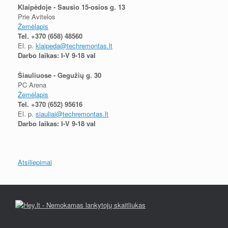
Klaipėdoje - Sausio 15-osios g. 13
Prie Avitelos
Žemėlapis
Tel.
+370 (658) 48560
El. p.
klaipeda@techremontas.lt
Darbo laikas: I-V 9-18 val
Šiauliuose - Gegužių g. 30
PC Arena
Žemėlapis
Tel.
+370 (652) 95616
El. p.
siauliai@techremontas.lt
Darbo laikas: I-V 9-18 val
Atsiliepimai