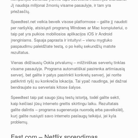
Jį naudoja milijonai žmonių visame pasaulyje, ir tam yra
priežasčių.
Speedtest.net veikia beveik visose platformose – galite jį naudoti
per naršyklę, atsisiųsti programą Windows ar Mac kompiuteriui, o
taip pat yra puikios mobiliosios aplikacijos iOS ir Android
įrenginiams. Sąsaja paprasta ir intuityvi – vienu mygtuko
paspaudimu paleidžiate testą, o po kelių sekundžių matote
rezultatus.
Vienas didžiausių Ookla privalumų – milžiniškas serverių tinklas
visame pasaulyje. Programa automatiškai pasirenka artimiausią
serverį, bet galite ir patys pasirinkti konkretų serverį, jei norite
patikrinti ryšį su konkrečia lokacija. Tai ypač naudinga, jei dažnai
bendraujate su serveriais kitose šalyse.
Speedtest taip pat saugo jūsų testų istoriją, todėl galite sekti,
kaip keičiasi jūsų interneto greitis skirtingu laiku. Rezultatais
galite dalintis – programa sugeneruoja nuorodą arba paveikslėlį,
kurį galite nusiųsti savo interneto paslaugų teikėjui, jei kyla
problemų.
Fast.com – Netflix sprendimas