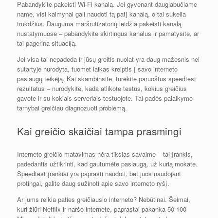
Pabandykite pakeisti Wi-Fi kanalą. Jei gyvenant daugiabučiame
name, visi kaimynai gali naudoti tą patį kanalą, o tai sukelia
trukdžius. Dauguma maršrutizatorių leidžia pakeisti kanalą
nustatymuose – pabandykite skirtingus kanalus ir pamatysite, ar
tai pagerina situaciją.
Jei visa tai nepadeda ir jūsų greitis nuolat yra daug mažesnis nei
sutartyje nurodyta, tuomet laikas kreiptis į savo interneto
paslaugų teikėją. Kai skambinsite, turėkite paruoštus speedtest
rezultatus – nurodykite, kada atlikote testus, kokius greičius
gavote ir su kokiais serveriais testuojote. Tai padės palaikymo
tarnybai greičiau diagnozuoti problemą.
Kai greičio skaičiai tampa prasmingi
Interneto greičio matavimas nėra tikslas savaime – tai įrankis,
padedantis užtikrinti, kad gautumėte paslaugą, už kurią mokate.
Speedtest įrankiai yra paprasti naudoti, bet juos naudojant
protingai, galite daug sužinoti apie savo interneto ryšį.
Ar jums reikia paties greičiausio interneto? Nebūtinai. Šeimai,
kuri žiūri Netflix ir naršo internete, paprastai pakanka 50-100