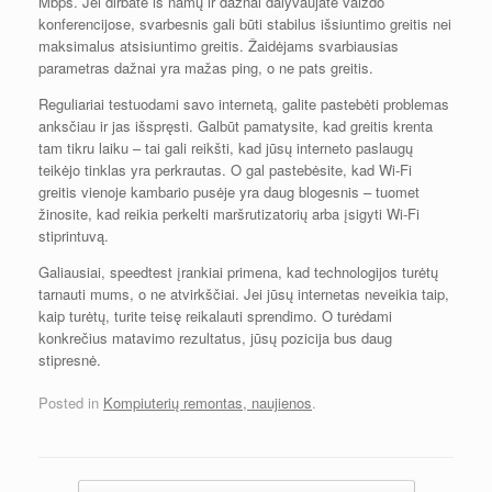
Mbps. Jei dirbate iš namų ir dažnai dalyvaujate vaizdo
konferencijose, svarbesnis gali būti stabilus išsiuntimo greitis nei
maksimalus atsisiuntimo greitis. Žaidėjams svarbiausias
parametras dažnai yra mažas ping, o ne pats greitis.
Reguliariai testuodami savo internetą, galite pastebėti problemas
anksčiau ir jas išspręsti. Galbūt pamatysite, kad greitis krenta
tam tikru laiku – tai gali reikšti, kad jūsų interneto paslaugų
teikėjo tinklas yra perkrautas. O gal pastebėsite, kad Wi-Fi
greitis vienoje kambario pusėje yra daug blogesnis – tuomet
žinosite, kad reikia perkelti maršrutizatorių arba įsigyti Wi-Fi
stiprintuvą.
Galiausiai, speedtest įrankiai primena, kad technologijos turėtų
tarnauti mums, o ne atvirkščiai. Jei jūsų internetas neveikia taip,
kaip turėtų, turite teisę reikalauti sprendimo. O turėdami
konkrečius matavimo rezultatus, jūsų pozicija bus daug
stipresnė.
Posted in
Kompiuterių remontas, naujienos
.
Įrašų navigacija