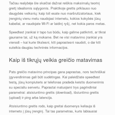
Tačiau realybėje šie skaičiai dažnai reiškia maksimalų teorinį
greitį idealiomis sąlygomis. Praktikoje greitis priklauso nuo
daugybės veiksnių: kaip toli esate nuo maršrutizatoriaus, kiek
įrenginių vienu metu naudojasi internetu, kokios kokybės jūsų
kabeliai, ar naudojate Wi-Fi ar laidinį ryšį, net kokia paros metas.
Speedtest įrankiai ir tapo tuo būdu, kaip galime patikrinti, ar tikrai
gauname tai, už ką mokame. Bet ne visi matavimo įrankiai yra
vienodi – kai kurie tikslesni, kiti paprastesni naudoti, o dar kiti
suteikia daugiau techninės informacijos.
Kaip iš tikrųjų veikia greičio matavimas
Pats greičio matavimo principas gana paprastas, nors techniškai
įgyvendinimas gali būti sudėtingas. Kai paleidžiate speedtest
testą, jūsų kompiuteris ar telefonas pradeda keistis duomenimis
su specialiu serveriu. Paprastai matuojami trys pagrindiniai
parametrai: atsisiuntimo greitis (download), išsiuntimo greitis
(upload) ir ping arba latencija.
Atsisiuntimo greitis rodo, kaip greitai duomenys keliauja iš
interneto į jūsų įrenginį. Tai tas parametras, kuris labiausiai