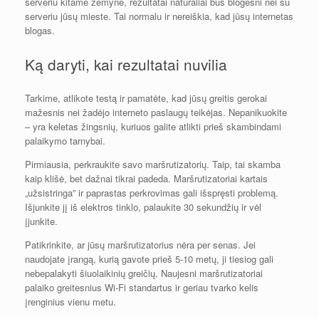
serveriu kitame žemyne, rezultatai natūraliai bus blogesni nei su
serveriu jūsų mieste. Tai normalu ir nereiškia, kad jūsų internetas
blogas.
Ką daryti, kai rezultatai nuvilia
Tarkime, atlikote testą ir pamatėte, kad jūsų greitis gerokai
mažesnis nei žadėjo interneto paslaugų teikėjas. Nepanikuokite
– yra keletas žingsnių, kuriuos galite atlikti prieš skambindami
palaikymo tarnybai.
Pirmiausia, perkraukite savo maršrutizatorių. Taip, tai skamba
kaip klišė, bet dažnai tikrai padeda. Maršrutizatoriai kartais
„užsistringa” ir paprastas perkrovimas gali išspręsti problemą.
Išjunkite jį iš elektros tinklo, palaukite 30 sekundžių ir vėl
įjunkite.
Patikrinkite, ar jūsų maršrutizatorius nėra per senas. Jei
naudojate įrangą, kurią gavote prieš 5-10 metų, ji tiesiog gali
nebepalakyti šiuolaikinių greičių. Naujesni maršrutizatoriai
palaiko greitesnius Wi-Fi standartus ir geriau tvarko kelis
įrenginius vienu metu.