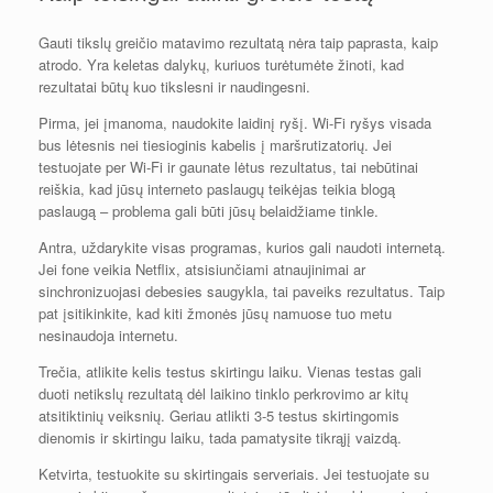
Gauti tikslų greičio matavimo rezultatą nėra taip paprasta, kaip
atrodo. Yra keletas dalykų, kuriuos turėtumėte žinoti, kad
rezultatai būtų kuo tikslesni ir naudingesni.
Pirma, jei įmanoma, naudokite laidinį ryšį. Wi-Fi ryšys visada
bus lėtesnis nei tiesioginis kabelis į maršrutizatorių. Jei
testuojate per Wi-Fi ir gaunate lėtus rezultatus, tai nebūtinai
reiškia, kad jūsų interneto paslaugų teikėjas teikia blogą
paslaugą – problema gali būti jūsų belaidžiame tinkle.
Antra, uždarykite visas programas, kurios gali naudoti internetą.
Jei fone veikia Netflix, atsisiunčiami atnaujinimai ar
sinchronizuojasi debesies saugykla, tai paveiks rezultatus. Taip
pat įsitikinkite, kad kiti žmonės jūsų namuose tuo metu
nesinaudoja internetu.
Trečia, atlikite kelis testus skirtingu laiku. Vienas testas gali
duoti netikslų rezultatą dėl laikino tinklo perkrovimo ar kitų
atsitiktinių veiksnių. Geriau atlikti 3-5 testus skirtingomis
dienomis ir skirtingu laiku, tada pamatysite tikrąjį vaizdą.
Ketvirta, testuokite su skirtingais serveriais. Jei testuojate su