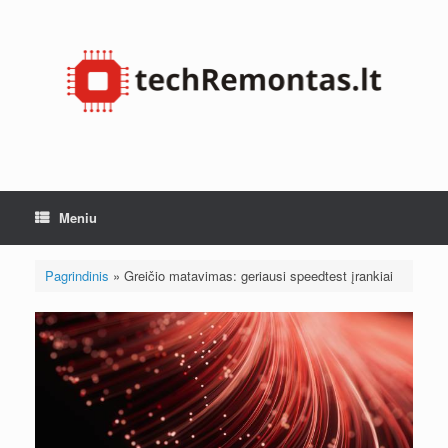
Pereiti
prie
turinio
Meniu
Pagrindinis
»
Greičio matavimas: geriausi speedtest įrankiai