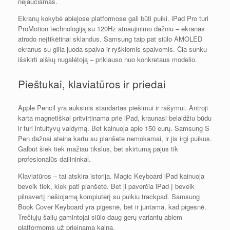
nejaučiamas.
Ekranų kokybė abiejose platformose gali būti puiki. iPad Pro turi
ProMotion technologiją su 120Hz atnaujinimo dažniu – ekranas
atrodo neįtikėtinai sklandus. Samsung taip pat siūlo AMOLED
ekranus su gilia juoda spalva ir ryškiomis spalvomis. Čia sunku
išskirti aiškų nugalėtoją – priklauso nuo konkretaus modelio.
Pieštukai, klaviatūros ir priedai
Apple Pencil yra auksinis standartas piešimui ir rašymui. Antroji
karta magnetiškai pritvirtinama prie iPad, kraunasi belaidžiu būdu
ir turi intuityvų valdymą. Bet kainuoja apie 150 eurų. Samsung S
Pen dažnai ateina kartu su planšete nemokamai, ir jis irgi puikus.
Galbūt šiek tiek mažiau tikslus, bet skirtumą pajus tik
profesionalūs dailininkai.
Klaviatūros – tai atskira istorija. Magic Keyboard iPad kainuoja
beveik tiek, kiek pati planšetė. Bet ji paverčia iPad į beveik
pilnavertį nešiojamą kompiuterį su puikiu trackpad. Samsung
Book Cover Keyboard yra pigesnė, bet ir juntama, kad pigesnė.
Trečiųjų šalių gamintojai siūlo daug gerų variantų abiem
platformoms už prieinamą kainą.