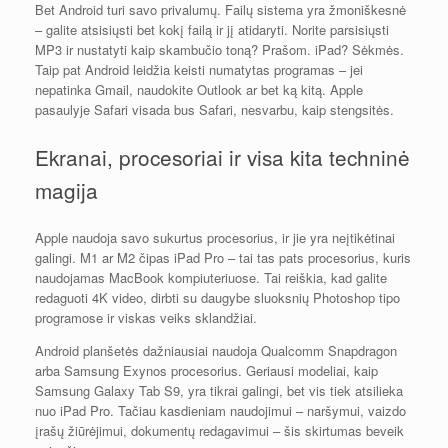
Bet Android turi savo privalumų. Failų sistema yra žmoniškesnė
– galite atsisiųsti bet kokį failą ir jį atidaryti. Norite parsisiųsti
MP3 ir nustatyti kaip skambučio toną? Prašom. iPad? Sėkmės.
Taip pat Android leidžia keisti numatytas programas – jei
nepatinka Gmail, naudokite Outlook ar bet ką kitą. Apple
pasaulyje Safari visada bus Safari, nesvarbu, kaip stengsitės.
Ekranai, procesoriai ir visa kita techninė
magija
Apple naudoja savo sukurtus procesorius, ir jie yra neįtikėtinai
galingi. M1 ar M2 čipas iPad Pro – tai tas pats procesorius, kuris
naudojamas MacBook kompiuteriuose. Tai reiškia, kad galite
redaguoti 4K video, dirbti su daugybe sluoksnių Photoshop tipo
programose ir viskas veiks sklandžiai.
Android planšetės dažniausiai naudoja Qualcomm Snapdragon
arba Samsung Exynos procesorius. Geriausi modeliai, kaip
Samsung Galaxy Tab S9, yra tikrai galingi, bet vis tiek atsilieka
nuo iPad Pro. Tačiau kasdieniam naudojimui – naršymui, vaizdo
įrašų žiūrėjimui, dokumentų redagavimui – šis skirtumas beveik