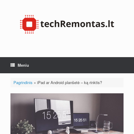
Pereiti
prie
turinio
Meniu
Pagrindinis
»
iPad ar Android planšetė – ką rinktis?