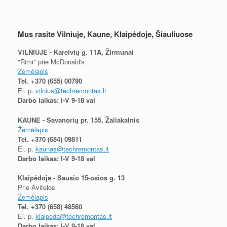
Mus rasite Vilniuje, Kaune, Klaipėdoje, Šiauliuose
VILNIUJE - Kareivių g. 11A, Žirmūnai
"Rimi" prie McDonald's
Žemėlapis
Tel.
+370 (655) 00790
El. p.
vilnius@techremontas.lt
Darbo laikas: I-V 9-18 val
KAUNE - Savanorių pr. 155, Žaliakalnis
Žemėlapis
Tel.
+370 (684) 09811
El. p.
kaunas@techremontas.lt
Darbo laikas: I-V 9-18 val
Klaipėdoje - Sausio 15-osios g. 13
Prie Avitelos
Žemėlapis
Tel.
+370 (658) 48560
El. p.
klaipeda@techremontas.lt
Darbo laikas: I-V 9-18 val