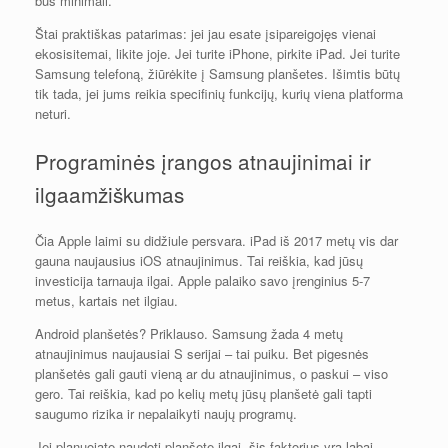
bus minimali.
Štai praktiškas patarimas: jei jau esate įsipareigojęs vienai
ekosisitemai, likite joje. Jei turite iPhone, pirkite iPad. Jei turite
Samsung telefoną, žiūrėkite į Samsung planšetes. Išimtis būtų
tik tada, jei jums reikia specifinių funkcijų, kurių viena platforma
neturi.
Programinės įrangos atnaujinimai ir
ilgaamžiškumas
Čia Apple laimi su didžiule persvara. iPad iš 2017 metų vis dar
gauna naujausius iOS atnaujinimus. Tai reiškia, kad jūsų
investicija tarnauja ilgai. Apple palaiko savo įrenginius 5-7
metus, kartais net ilgiau.
Android planšetės? Priklauso. Samsung žada 4 metų
atnaujinimus naujausiai S serijai – tai puiku. Bet pigesnės
planšetės gali gauti vieną ar du atnaujinimus, o paskui – viso
gero. Tai reiškia, kad po kelių metų jūsų planšetė gali tapti
saugumo rizika ir nepalaikyti naujų programų.
Jei planuojate naudoti planšetę ilgai, šis faktorius yra labai