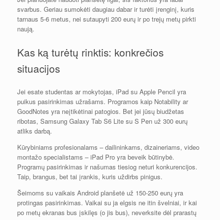
svarbus. Geriau sumokėti daugiau dabar ir turėti įrenginį, kuris
tarnaus 5-6 metus, nei sutaupyti 200 eurų ir po trejų metų pirkti
naują.
Kas ką turėtų rinktis: konkrečios
situacijos
Jei esate studentas ar mokytojas, iPad su Apple Pencil yra
puikus pasirinkimas užrašams. Programos kaip Notability ar
GoodNotes yra neįtikėtinai patogios. Bet jei jūsų biudžetas
ribotas, Samsung Galaxy Tab S6 Lite su S Pen už 300 eurų
atliks darbą.
Kūrybiniams profesionalams – dailininkams, dizaineriams, video
montažo specialistams – iPad Pro yra beveik būtinybė.
Programų pasirinkimas ir našumas tiesiog neturi konkurencijos.
Taip, brangus, bet tai įrankis, kuris uždirbs pinigus.
Šeimoms su vaikais Android planšetė už 150-250 eurų yra
protingas pasirinkimas. Vaikai su ja elgsis ne itin švelniai, ir kai
po metų ekranas bus įskilęs (o jis bus), neverksite dėl prarastų