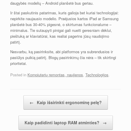
daugybės modelių – Android planšetė bus geriau.
Ir štai paskutinis patarimas, kuris galioja bet kuriai technologijai:
nepirkite naujausio modelio. Praėjusios kartos iPad ar Samsung
planšetė bus 30-40% pigesnė, o skirtumas funkcionalume –
minimalus. Tie sutaupyti pinigai gali nueiti geresniam dėklui,
pieštuką ar klaviatūrai, kas realiai pagerins jūsų naudojimo
patirtį.
Nesvarbu, ką pasirinksite, abi platformos yra subrendusios ir
pasiūlys puikią patirtį. Blogų pasirinkimų čia nėra – tik skirtingi
prioritetai.
Posted in
Kompiuterių remontas, naujienos
,
Technologijos
.
Įrašų navigacija
←
Kaip išsirinkti ergonominę pelę?
Kaip padidinti laptop RAM atminties?
→