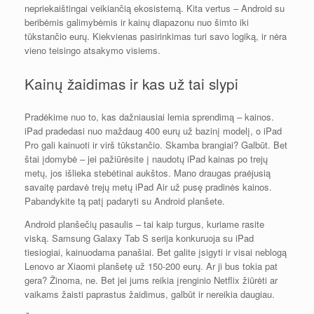
nepriekaištingai veikiančią ekosistemą. Kita vertus – Android su
beribėmis galimybėmis ir kainų diapazonu nuo šimto iki
tūkstančio eurų. Kiekvienas pasirinkimas turi savo logiką, ir nėra
vieno teisingo atsakymo visiems.
Kainų žaidimas ir kas už tai slypi
Pradėkime nuo to, kas dažniausiai lemia sprendimą – kainos.
iPad pradedasi nuo maždaug 400 eurų už bazinį modelį, o iPad
Pro gali kainuoti ir virš tūkstančio. Skamba brangiai? Galbūt. Bet
štai įdomybė – jei pažiūrėsite į naudotų iPad kainas po trejų
metų, jos išlieka stebėtinai aukštos. Mano draugas praėjusią
savaitę pardavė trejų metų iPad Air už pusę pradinės kainos.
Pabandykite tą patį padaryti su Android planšete.
Android planšečių pasaulis – tai kaip turgus, kuriame rasite
viską. Samsung Galaxy Tab S serija konkuruoja su iPad
tiesiogiai, kainuodama panašiai. Bet galite įsigyti ir visai neblogą
Lenovo ar Xiaomi planšetę už 150-200 eurų. Ar ji bus tokia pat
gera? Žinoma, ne. Bet jei jums reikia įrenginio Netflix žiūrėti ar
vaikams žaisti paprastus žaidimus, galbūt ir nereikia daugiau.