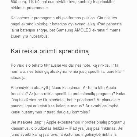
800 eurų. Tik būtinai nustatykite tėvų kontrolę ir apribokite
pirkimus programose.
Kelionėms ir pramogoms abi platformos puikios. Čia rinkitės
pagal ekrano kokybę ir baterijos gyvavimo laiką. iPad paprastai
laimi baterijos srityje, bet Samsung AMOLED ekranai filmams
žiūrėti yra nuostabūs.
Kai reikia priimti sprendimą
Po viso šio teksto tikriausiai vis dar nežinote, ką rinktis. Ir tai
normalu, nes teisingą atsakymą lemia jūsų specifiniai poreikiai ir
situacija.
Pabandykite atsakyti į šiuos klausimus: Ar turite kitų Apple
įrenginių? Ar jums reikia specifinių profesionalių programų? Koks
jūsų biudžetas ne tik planšetei, bet ir priedams? Ar planuojate
naudoti ilgai ar keisti kas kelerius metus? Ar svarbi galimybė
keisti nustatymus ir turėti daugiau kontrolės?
Jei atsakėte „taip” į Apple ekosistemos ir profesionalių programų
klausimus, o biudžetas leidžia – iPad yra jūsų pasirinkimas. Jei
jums svarbi kainų įvairovė, lankstumas ir galimybė rinktis iš