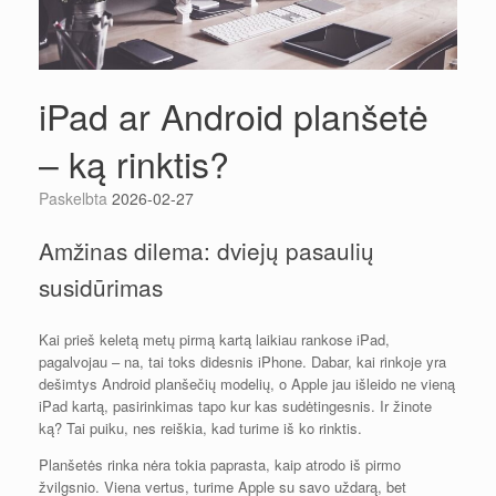
iPad ar Android planšetė
– ką rinktis?
Paskelbta
2026-02-27
Amžinas dilema: dviejų pasaulių
susidūrimas
Kai prieš keletą metų pirmą kartą laikiau rankose iPad,
pagalvojau – na, tai toks didesnis iPhone. Dabar, kai rinkoje yra
dešimtys Android planšečių modelių, o Apple jau išleido ne vieną
iPad kartą, pasirinkimas tapo kur kas sudėtingesnis. Ir žinote
ką? Tai puiku, nes reiškia, kad turime iš ko rinktis.
Planšetės rinka nėra tokia paprasta, kaip atrodo iš pirmo
žvilgsnio. Viena vertus, turime Apple su savo uždarą, bet