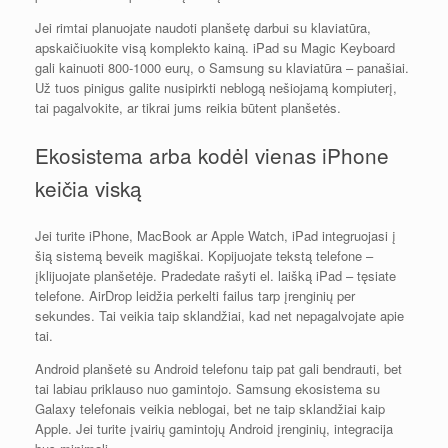
Jei rimtai planuojate naudoti planšetę darbui su klaviatūra,
apskaičiuokite visą komplekto kainą. iPad su Magic Keyboard
gali kainuoti 800-1000 eurų, o Samsung su klaviatūra – panašiai.
Už tuos pinigus galite nusipirkti neblogą nešiojamą kompiuterį,
tai pagalvokite, ar tikrai jums reikia būtent planšetės.
Ekosistema arba kodėl vienas iPhone
keičia viską
Jei turite iPhone, MacBook ar Apple Watch, iPad integruojasi į
šią sistemą beveik magiškai. Kopijuojate tekstą telefone –
įklijuojate planšetėje. Pradedate rašyti el. laišką iPad – tęsiate
telefone. AirDrop leidžia perkelti failus tarp įrenginių per
sekundes. Tai veikia taip sklandžiai, kad net nepagalvojate apie
tai.
Android planšetė su Android telefonu taip pat gali bendrauti, bet
tai labiau priklauso nuo gamintojo. Samsung ekosistema su
Galaxy telefonais veikia neblogai, bet ne taip sklandžiai kaip
Apple. Jei turite įvairių gamintojų Android įrenginių, integracija