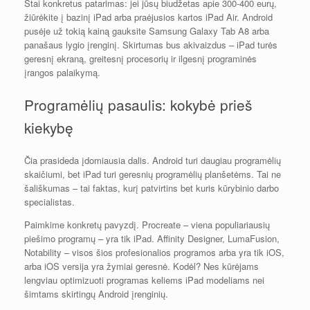
Štai konkretus patarimas: jei jūsų biudžetas apie 300-400 eurų,
žiūrėkite į bazinį iPad arba praėjusios kartos iPad Air. Android
pusėje už tokią kainą gauksite Samsung Galaxy Tab A8 arba
panašaus lygio įrenginį. Skirtumas bus akivaizdus – iPad turės
geresnį ekraną, greitesnį procesorių ir ilgesnį programinės
įrangos palaikymą.
Programėlių pasaulis: kokybė prieš
kiekybę
Čia prasideda įdomiausia dalis. Android turi daugiau programėlių
skaičiumi, bet iPad turi geresnių programėlių planšetėms. Tai ne
šališkumas – tai faktas, kurį patvirtins bet kuris kūrybinio darbo
specialistas.
Paimkime konkretų pavyzdį. Procreate – viena populiariausių
piešimo programų – yra tik iPad. Affinity Designer, LumaFusion,
Notability – visos šios profesionalios programos arba yra tik iOS,
arba iOS versija yra žymiai geresnė. Kodėl? Nes kūrėjams
lengviau optimizuoti programas keliems iPad modeliams nei
šimtams skirtingų Android įrenginių.