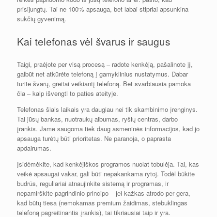
prisijungtų. Tai ne 100% apsauga, bet labai stipriai apsunkina
sukčių gyvenimą.
Kai telefonas vėl švarus ir saugus
Taigi, praėjote per visą procesą – radote kenkėją, pašalinote jį,
galbūt net atkūrėte telefoną į gamyklinius nustatymus. Dabar
turite švarų, greitai veikiantį telefoną. Bet svarbiausia pamoka
čia – kaip išvengti to paties ateityje.
Telefonas šiais laikais yra daugiau nei tik skambinimo įrenginys.
Tai jūsų bankas, nuotraukų albumas, ryšių centras, darbo
įrankis. Jame saugoma tiek daug asmeninės informacijos, kad jo
apsauga turėtų būti prioritetas. Ne paranoja, o paprasta
apdairumas.
Įsidėmėkite, kad kenkėjiškos programos nuolat tobulėja. Tai, kas
veikė apsaugai vakar, gali būti nepakankama rytoj. Todėl būkite
budrūs, reguliariai atnaujinkite sistemą ir programas, ir
nepamirškite pagrindinio principo – jei kažkas atrodo per gera,
kad būtų tiesa (nemokamas premium žaidimas, stebuklingas
telefoną pagreitinantis įrankis), tai tikriausiai taip ir yra.