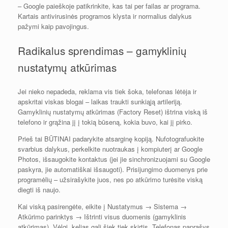
– Google paieškoje patikrinkite, kas tai per failas ar programa.
Kartais antivirusinės programos klysta ir normalius dalykus
pažymi kaip pavojingus.
Radikalus sprendimas – gamyklinių
nustatymų atkūrimas
Jei nieko nepadeda, reklama vis tiek šoka, telefonas lėtėja ir
apskritai viskas blogai – laikas traukti sunkiąją artileriją.
Gamyklinių nustatymų atkūrimas (Factory Reset) ištrina viską iš
telefono ir grąžina jį į tokią būseną, kokia buvo, kai jį pirko.
Prieš tai BŪTINAI padarykite atsarginę kopiją. Nufotografuokite
svarbius dalykus, perkelkite nuotraukas į kompiuterį ar Google
Photos, išsaugokite kontaktus (jei jie sinchronizuojami su Google
paskyra, jie automatiškai išsaugoti). Prisijungimo duomenys prie
programėlių – užsirašykite juos, nes po atkūrimo turėsite viską
diegti iš naujo.
Kai viską pasirengėte, eikite į Nustatymus → Sistema →
Atkūrimo parinktys → Ištrinti visus duomenis (gamyklinis
atkūrimas). Vėlgi, kelias gali šiek tiek skirtis. Telefonas paprašys