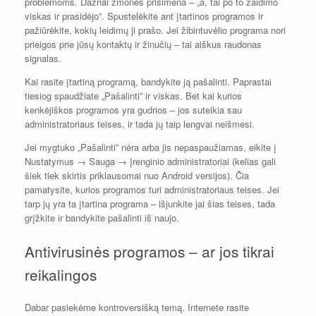
problemoms. Dažnai žmonės prisimena – „a, tai po to žaidimo
viskas ir prasidėjo”. Spustelėkite ant įtartinos programos ir
pažiūrėkite, kokių leidimų ji prašo. Jei žibintuvėlio programa nori
prieigos prie jūsų kontaktų ir žinučių – tai aiškus raudonas
signalas.
Kai rasite įtartiną programą, bandykite ją pašalinti. Paprastai
tiesiog spaudžiate „Pašalinti” ir viskas. Bet kai kurios
kenkėjiškos programos yra gudrios – jos suteikia sau
administratoriaus teises, ir tada jų taip lengvai neišmesi.
Jei mygtuko „Pašalinti” nėra arba jis nepaspaužiamas, eikite į
Nustatymus → Sauga → Įrenginio administratoriai (kelias gali
šiek tiek skirtis priklausomai nuo Android versijos). Čia
pamatysite, kurios programos turi administratoriaus teises. Jei
tarp jų yra ta įtartina programa – išjunkite jai šias teises, tada
grįžkite ir bandykite pašalinti iš naujo.
Antivirusinės programos – ar jos tikrai
reikalingos
Dabar pasiekėme kontroversišką temą. Internete rasite