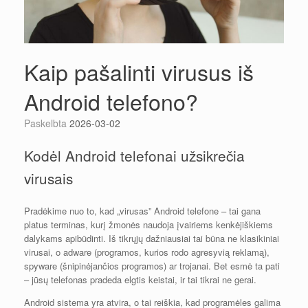
Kaip pašalinti virusus iš
Android telefono?
Paskelbta
2026-03-02
Kodėl Android telefonai užsikrečia
virusais
Pradėkime nuo to, kad „virusas” Android telefone – tai gana
platus terminas, kurį žmonės naudoja įvairiems kenkėjiškiems
dalykams apibūdinti. Iš tikrųjų dažniausiai tai būna ne klasikiniai
virusai, o adware (programos, kurios rodo agresyvią reklamą),
spyware (šnipinėjančios programos) ar trojanai. Bet esmė ta pati
– jūsų telefonas pradeda elgtis keistai, ir tai tikrai ne gerai.
Android sistema yra atvira, o tai reiškia, kad programėles galima