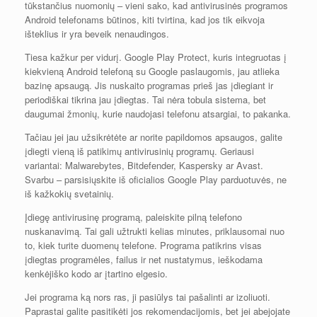
tūkstančius nuomonių – vieni sako, kad antivirusinės programos
Android telefonams būtinos, kiti tvirtina, kad jos tik eikvoja
išteklius ir yra beveik nenaudingos.
Tiesa kažkur per vidurį. Google Play Protect, kuris integruotas į
kiekvieną Android telefoną su Google paslaugomis, jau atlieka
bazinę apsaugą. Jis nuskaito programas prieš jas įdiegiant ir
periodiškai tikrina jau įdiegtas. Tai nėra tobula sistema, bet
daugumai žmonių, kurie naudojasi telefonu atsargiai, to pakanka.
Tačiau jei jau užsikrėtėte ar norite papildomos apsaugos, galite
įdiegti vieną iš patikimų antivirusinių programų. Geriausi
variantai: Malwarebytes, Bitdefender, Kaspersky ar Avast.
Svarbu – parsisiųskite iš oficialios Google Play parduotuvės, ne
iš kažkokių svetainių.
Įdiegę antivirusinę programą, paleiskite pilną telefono
nuskanavimą. Tai gali užtrukti kelias minutes, priklausomai nuo
to, kiek turite duomenų telefone. Programa patikrins visas
įdiegtas programėles, failus ir net nustatymus, ieškodama
kenkėjiško kodo ar įtartino elgesio.
Jei programa ką nors ras, ji pasiūlys tai pašalinti ar izoliuoti.
Paprastai galite pasitikėti jos rekomendacijomis, bet jei abejojate