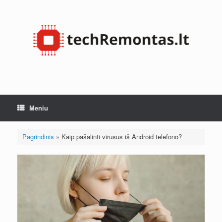
Pereiti
prie
turinio
Meniu
Pagrindinis
»
Kaip pašalinti virusus iš Android telefono?