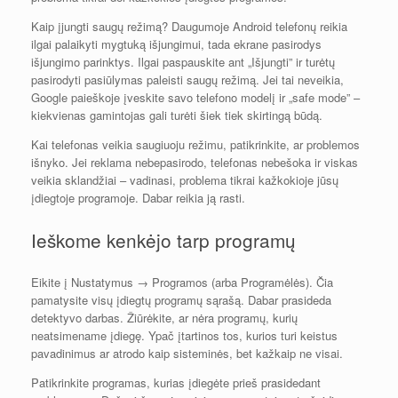
Kaip įjungti saugų režimą? Daugumoje Android telefonų reikia
ilgai palaikyti mygtuką išjungimui, tada ekrane pasirodys
išjungimo parinktys. Ilgai paspauskite ant „Išjungti” ir turėtų
pasirodyti pasiūlymas paleisti saugų režimą. Jei tai neveikia,
Google paieškoje įveskite savo telefono modelį ir „safe mode” –
kiekvienas gamintojas gali turėti šiek tiek skirtingą būdą.
Kai telefonas veikia saugiuoju režimu, patikrinkite, ar problemos
išnyko. Jei reklama nebepasirodo, telefonas nebešoka ir viskas
veikia sklandžiai – vadinasi, problema tikrai kažkokioje jūsų
įdiegtoje programoje. Dabar reikia ją rasti.
Ieškome kenkėjo tarp programų
Eikite į Nustatymus → Programos (arba Programėlės). Čia
pamatysite visų įdiegtų programų sąrašą. Dabar prasideda
detektyvo darbas. Žiūrėkite, ar nėra programų, kurių
neatsimename įdiegę. Ypač įtartinos tos, kurios turi keistus
pavadinimus ar atrodo kaip sisteminės, bet kažkaip ne visai.
Patikrinkite programas, kurias įdiegėte prieš prasidedant