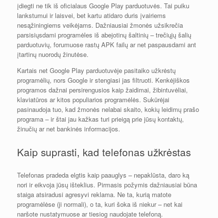
įdiegti ne tik iš oficialaus Google Play parduotuvės. Tai puiku
lankstumui ir laisvei, bet kartu atidaro duris įvairiems
nesąžiningiems veikėjams. Dažniausiai žmonės užsikrečia
parsisiųsdami programėles iš abejotinų šaltinių – trečiųjų šalių
parduotuvių, forumuose rastų APK failų ar net paspausdami ant
įtartinų nuorodų žinutėse.
Kartais net Google Play parduotuvėje pasitaiko užkrėstų
programėlių, nors Google ir stengiasi jas filtruoti. Kenkėjiškos
programos dažnai persirengusios kaip žaidimai, žibintuvėliai,
klaviatūros ar kitos populiarios programėlės. Sukūrėjai
pasinaudoja tuo, kad žmonės nelabai skaito, kokių leidimų prašo
programa – ir štai jau kažkas turi prieigą prie jūsų kontaktų,
žinučių ar net bankinės informacijos.
Kaip suprasti, kad telefonas užkrėstas
Telefonas pradeda elgtis kaip paauglys – nepaklūsta, daro ką
nori ir eikvoja jūsų išteklius. Pirmasis požymis dažniausiai būna
staiga atsiradusi agresyvi reklama. Ne ta, kurią matote
programėlėse (ji normali), o ta, kuri šoka iš niekur – net kai
naršote nustatymuose ar tiesiog naudojate telefoną.