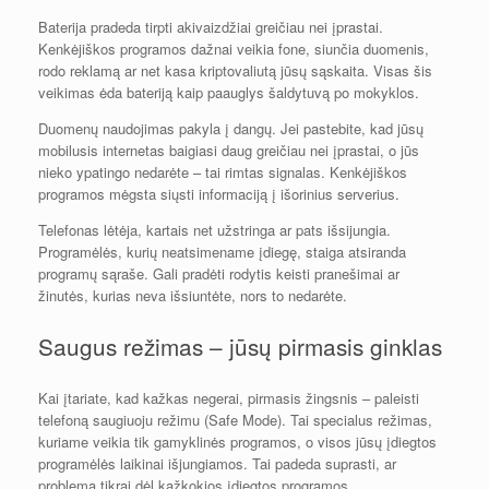
Baterija pradeda tirpti akivaizdžiai greičiau nei įprastai.
Kenkėjiškos programos dažnai veikia fone, siunčia duomenis,
rodo reklamą ar net kasa kriptovaliutą jūsų sąskaita. Visas šis
veikimas ėda bateriją kaip paauglys šaldytuvą po mokyklos.
Duomenų naudojimas pakyla į dangų. Jei pastebite, kad jūsų
mobilusis internetas baigiasi daug greičiau nei įprastai, o jūs
nieko ypatingo nedarėte – tai rimtas signalas. Kenkėjiškos
programos mėgsta siųsti informaciją į išorinius serverius.
Telefonas lėtėja, kartais net užstringa ar pats išsijungia.
Programėlės, kurių neatsimename įdiegę, staiga atsiranda
programų sąraše. Gali pradėti rodytis keisti pranešimai ar
žinutės, kurias neva išsiuntėte, nors to nedarėte.
Saugus režimas – jūsų pirmasis ginklas
Kai įtariate, kad kažkas negerai, pirmasis žingsnis – paleisti
telefoną saugiuoju režimu (Safe Mode). Tai specialus režimas,
kuriame veikia tik gamyklinės programos, o visos jūsų įdiegtos
programėlės laikinai išjungiamos. Tai padeda suprasti, ar
problema tikrai dėl kažkokios įdiegtos programos.