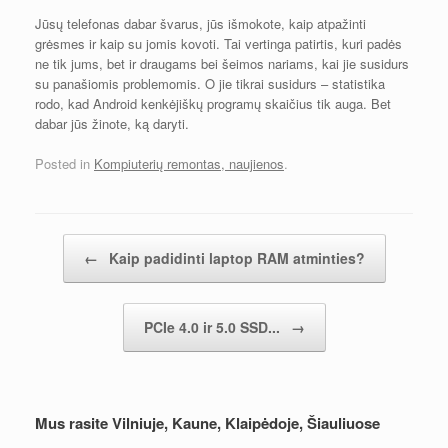
Jūsų telefonas dabar švarus, jūs išmokote, kaip atpažinti
grėsmes ir kaip su jomis kovoti. Tai vertinga patirtis, kuri padės
ne tik jums, bet ir draugams bei šeimos nariams, kai jie susidurs
su panašiomis problemomis. O jie tikrai susidurs – statistika
rodo, kad Android kenkėjiškų programų skaičius tik auga. Bet
dabar jūs žinote, ką daryti.
Posted in
Kompiuterių remontas, naujienos
.
Įrašų navigacija
←
Kaip padidinti laptop RAM atminties?
PCIe 4.0 ir 5.0 SSD...
→
Mus rasite Vilniuje, Kaune, Klaipėdoje, Šiauliuose