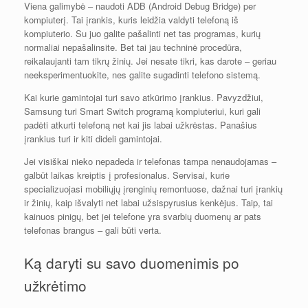
Viena galimybė – naudoti ADB (Android Debug Bridge) per
kompiuterį. Tai įrankis, kuris leidžia valdyti telefoną iš
kompiuterio. Su juo galite pašalinti net tas programas, kurių
normaliai nepašalinsite. Bet tai jau techninė procedūra,
reikalaujanti tam tikrų žinių. Jei nesate tikri, kas darote – geriau
neeksperimentuokite, nes galite sugadinti telefono sistemą.
Kai kurie gamintojai turi savo atkūrimo įrankius. Pavyzdžiui,
Samsung turi Smart Switch programą kompiuteriui, kuri gali
padėti atkurti telefoną net kai jis labai užkrėstas. Panašius
įrankius turi ir kiti dideli gamintojai.
Jei visiškai nieko nepadeda ir telefonas tampa nenaudojamas –
galbūt laikas kreiptis į profesionalus. Servisai, kurie
specializuojasi mobiliųjų įrenginių remontuose, dažnai turi įrankių
ir žinių, kaip išvalyti net labai užsispyrusius kenkėjus. Taip, tai
kainuos pinigų, bet jei telefone yra svarbių duomenų ar pats
telefonas brangus – gali būti verta.
Ką daryti su savo duomenimis po
užkrėtimo