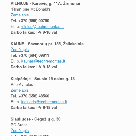
VILNIUJE - Kareivių g. 11A, Žirmūnai
"Rimi" prie McDonald's
Žemėlapis
Tel.
+370 (655) 00790
El. p.
vilnius@techremontas.lt
Darbo laikas: I-V 9-18 val
KAUNE - Savanorių pr. 155, Žaliakalnis
Žemėlapis
Tel.
+370 (684) 09811
El. p.
kaunas@techremontas.lt
Darbo laikas: I-V 9-18 val
Klaipėdoje - Sausio 15-osios g. 13
Prie Avitelos
Žemėlapis
Tel.
+370 (658) 48560
El. p.
klaipeda@techremontas.lt
Darbo laikas: I-V 9-18 val
Šiauliuose - Gegužių g. 30
PC Arena
Žemėlapis