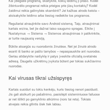
Kai įdiegiate programą, skaitykite, kokių leidimų ji prašo. Kodėl
žibintuvėlio programai reikia prieigos prie jūsų kontaktų? Kodėl
žaidimui reikia galimybės skambinti? Jei kažkas atrodo keista –
atsisakykite leidimo arba tiesiog nediekite tos programos.
Reguliariai atnaujinkite savo Android sistemą. Taip, atnaujinimai
kartais erzina, bet jie dažnai taiso saugumo spragas. Eikite į
Nustatymus → Sistema → Sistemos atnaujinimas ir patikrinkite,
ar turite naujausią versiją.
Būkite atsargūs su nuorodomis žinutėse. Net jei žinutė atrodo
esanti iš banko ar pašto tarnybos – nepaspauskite ant nuorodos.
Geriau atidarykite naršyklę ir patys įveskite oficialią svetainės
adresą. Daugelis užkrėtimų įvyksta būtent per tokias sukčiavimo
nuorodas.
Kai virusas tikrai užsispyręs
Kartais susiduri su tokiu kenkėju, kuris tiesiog nenori pasiduoti.
Jis gali atsikurti po pašalinimo, pasislėpti sisteminiuose failuose
ar net išlikti po gamyklinio atkūrimo (nors tai reta). Tokiais
atvejais reikia gilintis šiek tiek labiau.