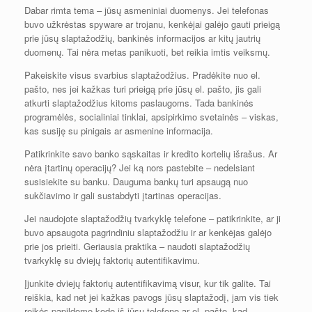
Dabar rimta tema – jūsų asmeniniai duomenys. Jei telefonas
buvo užkrėstas spyware ar trojanu, kenkėjai galėjo gauti prieigą
prie jūsų slaptažodžių, bankinės informacijos ar kitų jautrių
duomenų. Tai nėra metas panikuoti, bet reikia imtis veiksmų.
Pakeiskite visus svarbius slaptažodžius. Pradėkite nuo el.
pašto, nes jei kažkas turi prieigą prie jūsų el. pašto, jis gali
atkurti slaptažodžius kitoms paslaugoms. Tada bankinės
programėlės, socialiniai tinklai, apsipirkimo svetainės – viskas,
kas susiję su pinigais ar asmenine informacija.
Patikrinkite savo banko sąskaitas ir kredito kortelių išrašus. Ar
nėra įtartinų operacijų? Jei ką nors pastebite – nedelsiant
susisiekite su banku. Dauguma bankų turi apsaugą nuo
sukčiavimo ir gali sustabdyti įtartinas operacijas.
Jei naudojote slaptažodžių tvarkyklę telefone – patikrinkite, ar ji
buvo apsaugota pagrindiniu slaptažodžiu ir ar kenkėjas galėjo
prie jos prieiti. Geriausia praktika – naudoti slaptažodžių
tvarkyklę su dviejų faktorių autentifikavimu.
Įjunkite dviejų faktorių autentifikavimą visur, kur tik galite. Tai
reiškia, kad net jei kažkas pavogs jūsų slaptažodį, jam vis tiek
reikės papildomo kodo iš jūsų telefono ar el. pašto, kad