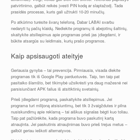
patvirtinimo, galbūt reikės įvesti PIN kodą ar slaptažodį. Tada
prasidės procesas, kuris gali užtrukti 10-20 minučių.
Po atkūrimo turėsite švarų telefoną. Dabar LABAI svarbu
nedaryti tų pačių klaidų. Nediekite programų iš abejotinų šaltinių,
skaitykite atsiliepimus apie programas prieš jas įdiegdami, ir
būkite atsargūs su leidimais, kurių prašo programos.
Kaip apsisaugoti ateityje
Geriausia gynyba – tai prevencija. Pirmiausia, visada diekite
programas tik iš Google Play parduotuvės. Taip, ten taip pat
pasitaiko šlamšto, bet tikimybė užsikrėsti yra daug mažesnė nei
parsisiunčiant APK failus iš atsitiktinių svetainių.
Prieš įdiegdami programą, paskaitykite atsiliepimus. Jei
programa turi milijoną atsisiuntimų, bet tik 3 žvaigždutes ir pilna
nusiskundimų apie reklamą – tai aiškus signalas bėgti kuo toliau.
Taip pat pažiūrėkite, kada programa buvo paskutinį kartą
atnaujinta. Jei paskutinis atnaujinimas buvo prieš trejus metus –
galbūt geriau ieškoti alternatyvos.