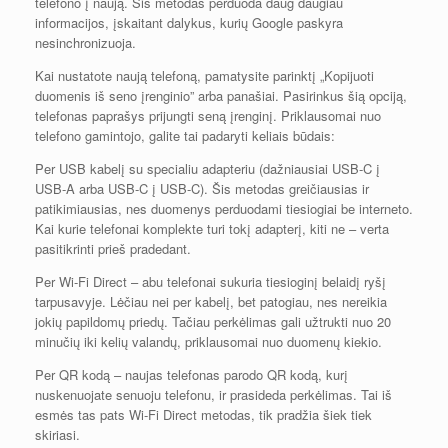
telefono į naują. Šis metodas perduoda daug daugiau
informacijos, įskaitant dalykus, kurių Google paskyra
nesinchronizuoja.
Kai nustatote naują telefoną, pamatysite parinktį „Kopijuoti
duomenis iš seno įrenginio” arba panašiai. Pasirinkus šią opciją,
telefonas paprašys prijungti seną įrenginį. Priklausomai nuo
telefono gamintojo, galite tai padaryti keliais būdais:
Per USB kabelį su specialiu adapteriu (dažniausiai USB-C į
USB-A arba USB-C į USB-C). Šis metodas greičiausias ir
patikimiausias, nes duomenys perduodami tiesiogiai be interneto.
Kai kurie telefonai komplekte turi tokį adapterį, kiti ne – verta
pasitikrinti prieš pradedant.
Per Wi-Fi Direct – abu telefonai sukuria tiesioginį belaidį ryšį
tarpusavyje. Lėčiau nei per kabelį, bet patogiau, nes nereikia
jokių papildomų priedų. Tačiau perkėlimas gali užtrukti nuo 20
minučių iki kelių valandų, priklausomai nuo duomenų kiekio.
Per QR kodą – naujas telefonas parodo QR kodą, kurį
nuskenuojate senuoju telefonu, ir prasideda perkėlimas. Tai iš
esmės tas pats Wi-Fi Direct metodas, tik pradžia šiek tiek
skiriasi.