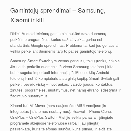
Gamintojų sprendimai – Samsung,
Xiaomi ir kiti
Didieji Android telefonų gamintojai sukūrė savo duomenų
perkėlimo programėles, kurios dažnai veikia geriau nei
standartinis Google sprendimas. Problema ta, kad jos geriausiai
veikia perkeliant duomenis tarp to paties gamintojo telefonų.
Samsung Smart Switch yra vienas geriausių tokių įrankių rinkoje.
Jis ne tik perkelia duomenis iš vieno Samsung telefono į kitą,
bet ir sugeba importuoti informaciją iš iPhone, kitų Android
telefonų ir net iš kompiuterio atsarginių kopijų. Smart Switch gali
perkelti beveik viską – nuotraukas, vaizdo įrašus, kontaktus,
žinutes, programėles, nustatymus, net namų ekrano išdėstymą ir
žadintuvo nustatymus.
Xiaomi turi Mi Mover (nors naujesnėse MIUI versijose jis
integruotas į sistemos nustatymus). Huawei – Phone Clone.
OnePlus – OnePlus Switch. Visi jie veikia panašiai: įdiegiate
programėlę abiejuose telefonuose (arba ji jau įdiegta),
pasirenkate, kuris telefonas siunčia, kuris priima, ir leidžiate