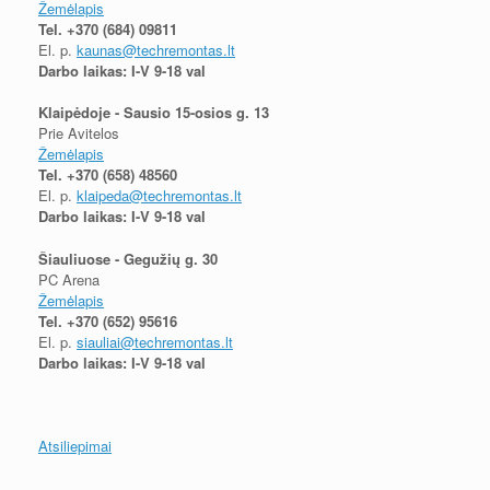
Žemėlapis
Tel.
+370 (684) 09811
El. p.
kaunas@techremontas.lt
Darbo laikas: I-V 9-18 val
Klaipėdoje - Sausio 15-osios g. 13
Prie Avitelos
Žemėlapis
Tel.
+370 (658) 48560
El. p.
klaipeda@techremontas.lt
Darbo laikas: I-V 9-18 val
Šiauliuose - Gegužių g. 30
PC Arena
Žemėlapis
Tel.
+370 (652) 95616
El. p.
siauliai@techremontas.lt
Darbo laikas: I-V 9-18 val
Atsiliepimai