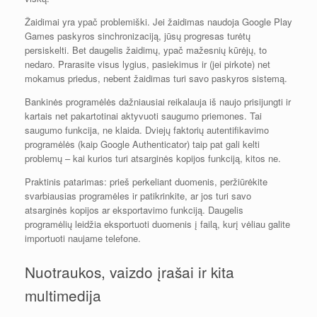
Žaidimai yra ypač problemiški. Jei žaidimas naudoja Google Play
Games paskyros sinchronizaciją, jūsų progresas turėtų
persiskelti. Bet daugelis žaidimų, ypač mažesnių kūrėjų, to
nedaro. Prarasite visus lygius, pasiekimus ir (jei pirkote) net
mokamus priedus, nebent žaidimas turi savo paskyros sistemą.
Bankinės programėlės dažniausiai reikalauja iš naujo prisijungti ir
kartais net pakartotinai aktyvuoti saugumo priemones. Tai
saugumo funkcija, ne klaida. Dviejų faktorių autentifikavimo
programėlės (kaip Google Authenticator) taip pat gali kelti
problemų – kai kurios turi atsarginės kopijos funkciją, kitos ne.
Praktinis patarimas: prieš perkeliant duomenis, peržiūrėkite
svarbiausias programėles ir patikrinkite, ar jos turi savo
atsarginės kopijos ar eksportavimo funkciją. Daugelis
programėlių leidžia eksportuoti duomenis į failą, kurį vėliau galite
importuoti naujame telefone.
Nuotraukos, vaizdo įrašai ir kita
multimedija