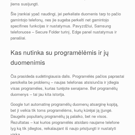
jiems susijungti.
Šie įrankiai ypač naudingi, jei perkeliate duomenis tarp to pačio
gamintojo telefonų, nes jie sugeba perkelti net gamintojo
specifines funkcijas ir nustatymus. Pavyzdžiui, Samsung
telefonuose – Secure Folder turinį, Edge panel nustatymus ir
panašiai.
Kas nutinka su programėlėmis ir jų
duomenimis
Čia prasideda sudėtingiausia dalis. Programėlės pačios paprastai
persikelia be problemų – naujas telefonas atsisiunčia ir įdiegia
visas programėles, kurias turėjote senajame. Bet programėlių
duomenys – tai jau kita istorija.
Google turi automatinę programėlių duomenų atsarginę kopiją,
bet ji veikia tik toms programėlėms, kurių kūrėjai ją įjungė.
Daugelis populiarių programėlių ją palaiko, bet ne visos.
Rezultatas – kai kurios programėlės atsidaro naujame telefone
lyg ką tik įdiegtos, reikalaujant iš naujo prisijungti ir nustatyti
viską.