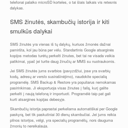
telefonai palaiko microSD korteles, o tai šiais laikais vis retesnis
dalykas.
SMS žinutės, skambučių istorija ir kiti
smulkūs dalykai
SMS žinutės yra vienas iš tų dalykų, kuriuos žmonės dažnai
pamiršta, kol jau būna per vėlu. Standartinis Google atsarginės
kopijos metodas turėtų perkelti žinutes, bet tai ne visada veikia
patikimai, ypač jei turite daug žinučių ar MMS su nuotraukomis.
Jei SMS žinutės jums svarbios (pavyzdžiui, jose yra svarbių
kodų, adresų ar verslo susirašinėjimo), naudokite specialią
programėlę. SMS Backup & Restore yra populiarus nemokamas
pasirinkimas. Ji eksportuoja visas žinutes į failą, kurį galite
perkelti į naują telefoną ir importuoti. Programėlė taip pat gali
kurti atsargines kopijas debesyje.
Skambučių istorija paprastai perkeliama automatiškai per Google
paskyrą, bet tik paskutiniai 30 dienų skambučiai. Jei jums reikia
pilnos istorijos, vėlgi, yra specialių programėlių, nors dauguma
žmonių to nereikalauja.