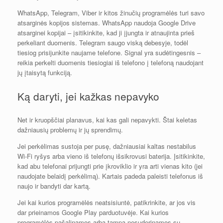
WhatsApp, Telegram, Viber ir kitos žinučių programėlės turi savo
atsarginės kopijos sistemas. WhatsApp naudoja Google Drive
atsarginei kopijai – įsitikinkite, kad ji įjungta ir atnaujinta prieš
perkeliant duomenis. Telegram saugo viską debesyje, todėl
tiesiog prisijunkite naujame telefone. Signal yra sudėtingesnis –
reikia perkelti duomenis tiesiogiai iš telefono į telefoną naudojant
jų įtaisytą funkciją.
Ką daryti, jei kažkas nepavyko
Net ir kruopščiai planavus, kai kas gali nepavykti. Štai keletas
dažniausių problemų ir jų sprendimų.
Jei perkėlimas sustoja per pusę, dažniausiai kaltas nestabilus
Wi-Fi ryšys arba vieno iš telefonų išsikrovusi baterija. Įsitikinkite,
kad abu telefonai prijungti prie įkroviklio ir yra arti vienas kito (jei
naudojate belaidį perkėlimą). Kartais padeda paleisti telefonus iš
naujo ir bandyti dar kartą.
Jei kai kurios programėlės neatsisiuntė, patikrinkite, ar jos vis
dar prieinamos Google Play parduotuvėje. Kai kurios
programėlės pašalinamos arba tampa nesuderinamos su