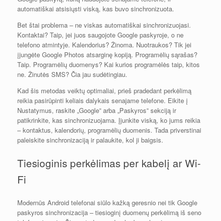
automatiškai atsisiųsti viską, kas buvo sinchronizuota.
Bet štai problema – ne viskas automatiškai sinchronizuojasi.
Kontaktai? Taip, jei juos saugojote Google paskyroje, o ne
telefono atmintyje. Kalendorius? Žinoma. Nuotraukos? Tik jei
įjungėte Google Photos atsarginę kopiją. Programėlių sąrašas?
Taip. Programėlių duomenys? Kai kurios programėlės taip, kitos
ne. Žinutės SMS? Čia jau sudėtingiau.
Kad šis metodas veiktų optimaliai, prieš pradedant perkėlimą
reikia pasirūpinti keliais dalykais senajame telefone. Eikite į
Nustatymus, raskite „Google” arba „Paskyros” sekciją ir
patikrinkite, kas sinchronizuojama. Įjunkite viską, ko jums reikia
– kontaktus, kalendorių, programėlių duomenis. Tada priverstinai
paleiskite sinchronizaciją ir palaukite, kol ji baigsis.
Tiesioginis perkėlimas per kabelį ar Wi-
Fi
Modernūs Android telefonai siūlo kažką geresnio nei tik Google
paskyros sinchronizacija – tiesioginį duomenų perkėlimą iš seno