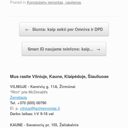
Posted in
Kompiuterių remontas, naujienos
.
Įrašų navigacija
←
Siunta: kaip sekti per Omniva ir DPD
Smart ID naujame telefone: kaip...
→
Mus rasite Vilniuje, Kaune, Klaipėdoje, Šiauliuose
VILNIUJE - Kareivių g. 11A, Žirmūnai
"Rimi" prie McDonald's
Žemėlapis
Tel.
+370 (655) 00790
El. p.
vilnius@techremontas.lt
Darbo laikas: I-V 9-18 val
KAUNE - Savanorių pr. 155, Žaliakalnis