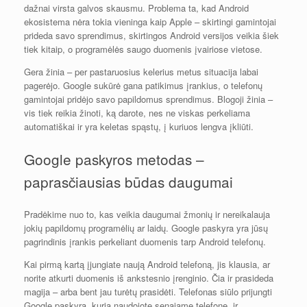
dažnai virsta galvos skausmu. Problema ta, kad Android
ekosistema nėra tokia vieninga kaip Apple – skirtingi gamintojai
prideda savo sprendimus, skirtingos Android versijos veikia šiek
tiek kitaip, o programėlės saugo duomenis įvairiose vietose.
Gera žinia – per pastaruosius kelerius metus situacija labai
pagerėjo. Google sukūrė gana patikimus įrankius, o telefonų
gamintojai pridėjo savo papildomus sprendimus. Blogoji žinia –
vis tiek reikia žinoti, ką darote, nes ne viskas perkeliama
automatiškai ir yra keletas spąstų, į kuriuos lengva įkliūti.
Google paskyros metodas –
paprasčiausias būdas daugumai
Pradėkime nuo to, kas veikia daugumai žmonių ir nereikalauja
jokių papildomų programėlių ar laidų. Google paskyra yra jūsų
pagrindinis įrankis perkeliant duomenis tarp Android telefonų.
Kai pirmą kartą įjungiate naują Android telefoną, jis klausia, ar
norite atkurti duomenis iš ankstesnio įrenginio. Čia ir prasideda
magija – arba bent jau turėtų prasidėti. Telefonas siūlo prijungti
Google paskyrą, kurią naudojote senajame telefone, ir