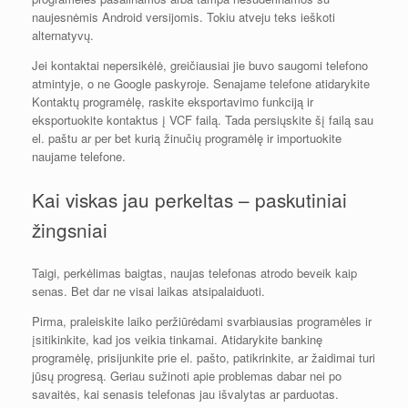
naujesnėmis Android versijomis. Tokiu atveju teks ieškoti
alternatyvų.
Jei kontaktai nepersikėlė, greičiausiai jie buvo saugomi telefono
atmintyje, o ne Google paskyroje. Senajame telefone atidarykite
Kontaktų programėlę, raskite eksportavimo funkciją ir
eksportuokite kontaktus į VCF failą. Tada persiųskite šį failą sau
el. paštu ar per bet kurią žinučių programėlę ir importuokite
naujame telefone.
Kai viskas jau perkeltas – paskutiniai
žingsniai
Taigi, perkėlimas baigtas, naujas telefonas atrodo beveik kaip
senas. Bet dar ne visai laikas atsipalaiduoti.
Pirma, praleiskite laiko peržiūrėdami svarbiausias programėles ir
įsitikinkite, kad jos veikia tinkamai. Atidarykite bankinę
programėlę, prisijunkite prie el. pašto, patikrinkite, ar žaidimai turi
jūsų progresą. Geriau sužinoti apie problemas dabar nei po
savaitės, kai senasis telefonas jau išvalytas ar parduotas.