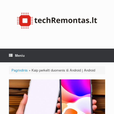
Pereiti
prie
turinio
Meniu
Pagrindinis
»
Kaip perkelti duomenis iš Android į Android