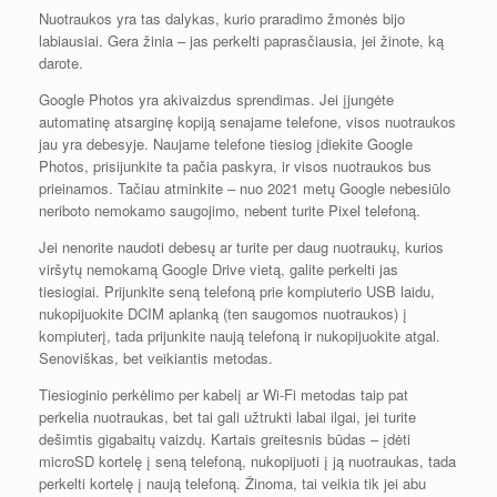
Nuotraukos yra tas dalykas, kurio praradimo žmonės bijo
labiausiai. Gera žinia – jas perkelti paprasčiausia, jei žinote, ką
darote.
Google Photos yra akivaizdus sprendimas. Jei įjungėte
automatinę atsarginę kopiją senajame telefone, visos nuotraukos
jau yra debesyje. Naujame telefone tiesiog įdiekite Google
Photos, prisijunkite ta pačia paskyra, ir visos nuotraukos bus
prieinamos. Tačiau atminkite – nuo 2021 metų Google nebesiūlo
neriboto nemokamo saugojimo, nebent turite Pixel telefoną.
Jei nenorite naudoti debesų ar turite per daug nuotraukų, kurios
viršytų nemokamą Google Drive vietą, galite perkelti jas
tiesiogiai. Prijunkite seną telefoną prie kompiuterio USB laidu,
nukopijuokite DCIM aplanką (ten saugomos nuotraukos) į
kompiuterį, tada prijunkite naują telefoną ir nukopijuokite atgal.
Senoviškas, bet veikiantis metodas.
Tiesioginio perkėlimo per kabelį ar Wi-Fi metodas taip pat
perkelia nuotraukas, bet tai gali užtrukti labai ilgai, jei turite
dešimtis gigabaitų vaizdų. Kartais greitesnis būdas – įdėti
microSD kortelę į seną telefoną, nukopijuoti į ją nuotraukas, tada
perkelti kortelę į naują telefoną. Žinoma, tai veikia tik jei abu