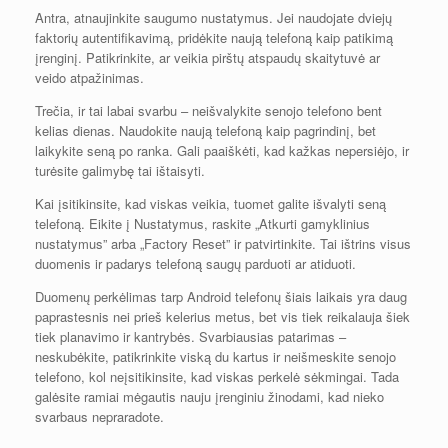
Antra, atnaujinkite saugumo nustatymus. Jei naudojate dviejų
faktorių autentifikavimą, pridėkite naują telefoną kaip patikimą
įrenginį. Patikrinkite, ar veikia pirštų atspaudų skaitytuvė ar
veido atpažinimas.
Trečia, ir tai labai svarbu – neišvalykite senojo telefono bent
kelias dienas. Naudokite naują telefoną kaip pagrindinį, bet
laikykite seną po ranka. Gali paaiškėti, kad kažkas nepersiėjo, ir
turėsite galimybę tai ištaisyti.
Kai įsitikinsite, kad viskas veikia, tuomet galite išvalyti seną
telefoną. Eikite į Nustatymus, raskite „Atkurti gamyklinius
nustatymus” arba „Factory Reset” ir patvirtinkite. Tai ištrins visus
duomenis ir padarys telefoną saugų parduoti ar atiduoti.
Duomenų perkėlimas tarp Android telefonų šiais laikais yra daug
paprastesnis nei prieš kelerius metus, bet vis tiek reikalauja šiek
tiek planavimo ir kantrybės. Svarbiausias patarimas –
neskubėkite, patikrinkite viską du kartus ir neišmeskite senojo
telefono, kol neįsitikinsite, kad viskas perkelė sėkmingai. Tada
galėsite ramiai mėgautis nauju įrenginiu žinodami, kad nieko
svarbaus nepraradote.